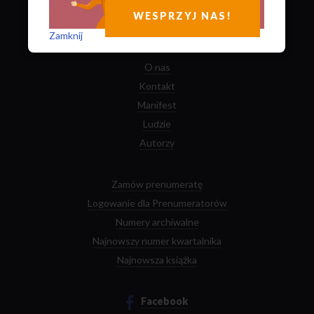
8 sposobów
jak możesz nam pomóc
WESPRZYJ NAS!
Zobacz kto nas rekomenduje
Zamknij
O nas
Kontakt
Manifest
Ludzie
Autorzy
Zamów prenumeratę
Logowanie dla Prenumeratorów
Numery archiwalne
Najnowszy numer kwartalnika
Najnowsza książka
Facebook