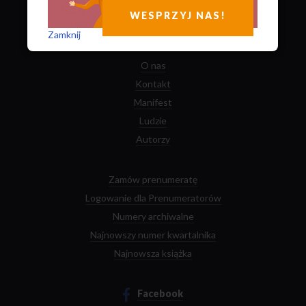
8 sposobów
jak możesz nam pomóc
WESPRZYJ NAS!
Zobacz kto nas rekomenduje
Zamknij
O nas
Kontakt
Manifest
Ludzie
Autorzy
Zamów prenumeratę
Logowanie dla Prenumeratorów
Numery archiwalne
Najnowszy numer kwartalnika
Najnowsza książka
Facebook