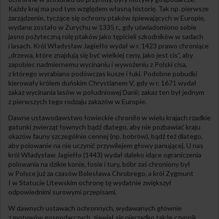
Każdy kraj ma pod tym względem własną historię. Tak np. pierwsze
zarządzenie, tyczące się ochrony ptaków śpiewających w Europie,
wydane zostało w Zurychu w 1335 r., gdy uświadomiono sobie
jasno pożyteczną rolę ptaków jako tępicieli szkodników w sadach
i lasach. Król Władysław Jagiełło wydał w r. 1423 prawo chroniące
„drzewa, które znajdują się być wielkiej ceny, jako jest cis”, aby
zapobiec nadmiernemu wycinaniu i wywożeniu z Polski cisa,
z którego wyrabiano podówczas kusze i łuki. Podobne pobudki
kierowały królem duńskim Chrystianem V, gdy w r. 1671 wydał
zakaz wycinania lasów w południowej Danii; zakaz ten był jednym
z pierwszych tego rodzaju zakazów w Europie.
Dawne ustawodawstwo łowieckie chroniło w wielu krajach rzadkie
gatunki zwierząt łownych bądź dlatego, aby nie pozbawiać kraju
okazów fauny szczególnie cennej (np. bobrów), bądź też dlatego,
aby polowanie na nie uczynić przywilejem głowy panującej. U nas
król Władysław Jagiełło (1443) wydał daleko idące ograniczenia
polowania na dzikie konie, łosie i tury, bóbr zaś chroniony był
w Polsce już za czasów Bolesława Chrobrego, a król Zygmunt
I w Statucie Litewskim ochronę tę wydatnie zwiększył
odpowiednimi surowymi przepisami.
W dawnych ustawach ochronnych, wydawanych głównie
z motywów gospodarczych, zjawiał się nierzadko także czynnik