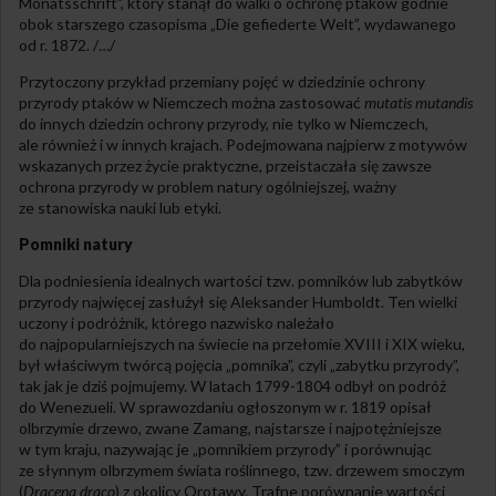
Monatsschrift”, który stanął do walki o ochronę ptaków godnie
obok starszego czasopisma „Die gefiederte Welt”, wydawanego
od r. 1872. /…/
Przytoczony przykład przemiany pojęć w dziedzinie ochrony
przyrody ptaków w Niemczech można zastosować
mutatis mutandis
do innych dziedzin ochrony przyrody, nie tylko w Niemczech,
ale również i w innych krajach. Podejmowana najpierw z motywów
wskazanych przez życie praktyczne, przeistaczała się zawsze
ochrona przyrody w problem natury ogólniejszej, ważny
ze stanowiska nauki lub etyki.
Pomniki natury
Dla podniesienia idealnych wartości tzw. pomników lub zabytków
przyrody najwięcej zasłużył się Aleksander Humboldt. Ten wielki
uczony i podróżnik, którego nazwisko należało
do najpopularniejszych na świecie na przełomie XVIII i XIX wieku,
był właściwym twórcą pojęcia „pomnika”, czyli „zabytku przyrody”,
tak jak je dziś pojmujemy. W latach 1799-1804 odbył on podróż
do Wenezueli. W sprawozdaniu ogłoszonym w r. 1819 opisał
olbrzymie drzewo, zwane Zamang, najstarsze i najpotężniejsze
w tym kraju, nazywając je „pomnikiem przyrody” i porównując
ze słynnym olbrzymem świata roślinnego, tzw. drzewem smoczym
(
Dracena draco
) z okolicy Orotawy. Trafne porównanie wartości