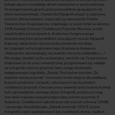
byłego zaboru rosyjskiego aktem samopomocy społeczeństwa.
Po przygotowaniu gruntu przez przyrodników grupujących się
około warszawskiego „Pamiętnika Fizjograficznego”, a częściowo
też koło „Wszechświata”, rozpoczęło ją samorzutnie Polskie
Towarzystwo Krajoznawcze, organizując w swym łonie na wiosnę r.
1908 Komisję Ochrony Osobliwości Przyrody. Niestety, w tym
czasie brakło już na terenie b. Królestwa Kongresowego
dostatecznej ilości przyrodników, pracujących na polu fizjografii
krajowej, także hasło rzucone przez pionierów młodego,
lecz bujnego ruchu krajoznawczego (Kazimierza Kulwiecia
i Aleksandra Janowskiego), nie znalazło niestety oddźwięku. /…/
Nie mogąc obudzić ruchu na zewnątrz, zwróciło się Towarzystwo
Krajoznawcze do pracy wewnętrznej, przygotowawczej, oddając
na usługi idei ochrony przyrody łamy swego doskonałe
redagowanego tygodnika „Ziemia”. Pod stałym tytułem „Ze
skarbów naszej przyrody” stworzono w nim miejsce dla publikacji
licznych artykułów i notatek, odnoszących się do polskich
osobliwości przyrody. Owocem pracy wewnętrznej osobnej Komisji
było zgromadzenie cennego zbioru fotografii, przeźroczy i map
oraz dwie rozprawy popularyzujące ideę ochrony przyrody, K.
Kulwiecia „Osobliwości i zabytki przyrody oraz ich ochrona” (1908)
i Januarego Kołodziejczyka „Zabytki przyrody” (1917). Liczne
fotografie i opisy pamiątkowych lub osobliwych drzew, rzadkich