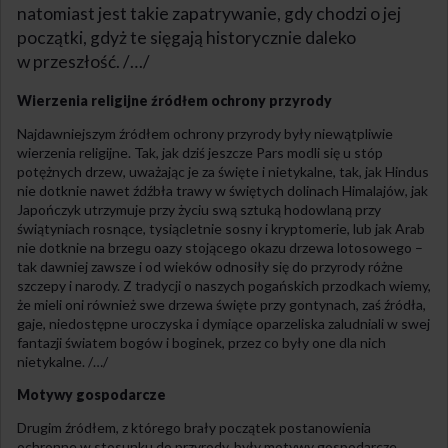
natomiast jest takie zapatrywanie, gdy chodzi o jej
początki, gdyż te sięgają historycznie daleko
w przeszłość. /…/
Wierzenia religijne źródłem ochrony przyrody
Najdawniejszym źródłem ochrony przyrody były niewątpliwie
wierzenia religijne. Tak, jak dziś jeszcze Pars modli się u stóp
potężnych drzew, uważając je za święte i nietykalne, tak, jak Hindus
nie dotknie nawet źdźbła trawy w świętych dolinach Himalajów, jak
Japończyk utrzymuje przy życiu swą sztuką hodowlaną przy
świątyniach rosnące, tysiącletnie sosny i kryptomerie, lub jak Arab
nie dotknie na brzegu oazy stojącego okazu drzewa lotosowego –
tak dawniej zawsze i od wieków odnosiły się do przyrody różne
szczepy i narody. Z tradycji o naszych pogańskich przodkach wiemy,
że mieli oni również swe drzewa święte przy gontynach, zaś źródła,
gaje, niedostępne uroczyska i dymiące oparzeliska zaludniali w swej
fantazji światem bogów i boginek, przez co były one dla nich
nietykalne. /…/
Motywy gospodarcze
Drugim źródłem, z którego brały początek postanowienia
ochronne w stosunku do przyrody, były motywy gospodarcze.