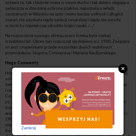
ustawa ta, tak chlubnie nowa w swym duchu i tak daleko sięgająca
zwłaszcza w dziedzinę ochrony ptaków, napotkała u władz
centralnych w Wiedniu na opór i mimo bardzo usilnych i długich
starań, nie uzyskała nigdy sankcji cesarskiej i nigdy nie weszła
w życie ku największej szkodzie kraju i nauki. /…/
Na rozpoczęcie nowego okresu pracy trzeba było czekać
trzydzieści lat. Okres ten rozpoczął się dopiero w r. 1900. Związany
on jest z nazwiskami przede wszystkim dwóch wybitnych
przyrodników: Hugona Conwentza i Mariana Raciborskiego.
Hugo Conwentz
Hugo Conwentz, którego słusznie nazwano twórcą nowoczesnej
ochrony przyrody, zanim zyskał szeroko znane imię na całym
świecie, jako pionier tej idei w wielu krajach, pracował w Gdańsku
i na Pomorzu. /…/ Dla nas rozpoczyna się główny okres pracy
Conwentza od r. 1900, tj. od daty wydania przez niego książki
pt. „Forstbotanisches Merkbuch für Westpreussen”, która dzięki
instrukcji pruskiego ministra rolnictwa stała się wzorem dla
analogicznych wydawnictw w innych dzielnicach niemieckich. W r.
1904 wydaje poznański nauczyciel gimnazjalny i kustosz
WESPRZYJ NAS!
niemieckiego muzeum, Pfuhl, takiż „Pamiętnik drzew i lasów
Zamknij
Ks. Poznańskiego”, a w r. 1906 T. Schube swój „Pamiętnik lasów