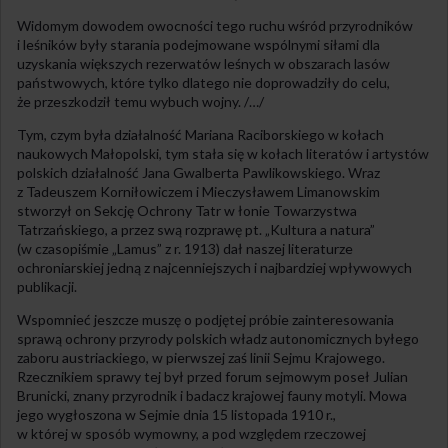
Widomym dowodem owocności tego ruchu wśród przyrodników
i leśników były starania podejmowane wspólnymi siłami dla
uzyskania większych rezerwatów leśnych w obszarach lasów
państwowych, które tylko dlatego nie doprowadziły do celu,
że przeszkodził temu wybuch wojny. /…/
Tym, czym była działalność Mariana Raciborskiego w kołach
naukowych Małopolski, tym stała się w kołach literatów i artystów
polskich działalność Jana Gwalberta Pawlikowskiego. Wraz
z Tadeuszem Korniłowiczem i Mieczysławem Limanowskim
stworzył on Sekcję Ochrony Tatr w łonie Towarzystwa
Tatrzańskiego, a przez swą rozprawę pt. „Kultura a natura”
(w czasopiśmie „Lamus” z r. 1913) dał naszej literaturze
ochroniarskiej jedną z najcenniejszych i najbardziej wpływowych
publikacji.
Wspomnieć jeszcze muszę o podjętej próbie zainteresowania
sprawą ochrony przyrody polskich władz autonomicznych byłego
zaboru austriackiego, w pierwszej zaś linii Sejmu Krajowego.
Rzecznikiem sprawy tej był przed forum sejmowym poseł Julian
Brunicki, znany przyrodnik i badacz krajowej fauny motyli. Mowa
jego wygłoszona w Sejmie dnia 15 listopada 1910 r.,
w której w sposób wymowny, a pod względem rzeczowej