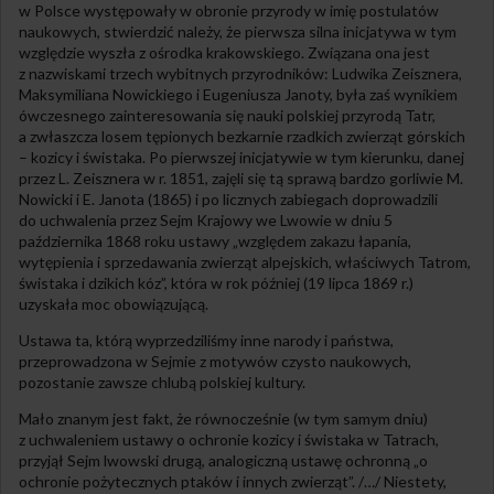
w Polsce występowały w obronie przyrody w imię postulatów
naukowych, stwierdzić należy, że pierwsza silna inicjatywa w tym
względzie wyszła z ośrodka krakowskiego. Związana ona jest
z nazwiskami trzech wybitnych przyrodników: Ludwika Zeisznera,
Maksymiliana Nowickiego i Eugeniusza Janoty, była zaś wynikiem
ówczesnego zainteresowania się nauki polskiej przyrodą Tatr,
a zwłaszcza losem tępionych bezkarnie rzadkich zwierząt górskich
– kozicy i świstaka. Po pierwszej inicjatywie w tym kierunku, danej
przez L. Zeisznera w r. 1851, zajęli się tą sprawą bardzo gorliwie M.
Nowicki i E. Janota (1865) i po licznych zabiegach doprowadzili
do uchwalenia przez Sejm Krajowy we Lwowie w dniu 5
października 1868 roku ustawy „względem zakazu łapania,
wytępienia i sprzedawania zwierząt alpejskich, właściwych Tatrom,
świstaka i dzikich kóz”, która w rok później (19 lipca 1869 r.)
uzyskała moc obowiązującą.
Ustawa ta, którą wyprzedziliśmy inne narody i państwa,
przeprowadzona w Sejmie z motywów czysto naukowych,
pozostanie zawsze chlubą polskiej kultury.
Mało znanym jest fakt, że równocześnie (w tym samym dniu)
z uchwaleniem ustawy o ochronie kozicy i świstaka w Tatrach,
przyjął Sejm lwowski drugą, analogiczną ustawę ochronną „o
ochronie pożytecznych ptaków i innych zwierząt”. /…/ Niestety,