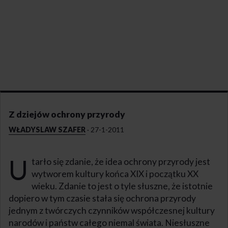
Z dziejów ochrony przyrody
WŁADYSLAW SZAFER
·
27-1-2011
U
tarło się zdanie, że idea ochrony przyrody jest
wytworem kultury końca XIX i początku XX
wieku. Zdanie to jest o tyle słuszne, że istotnie
dopiero w tym czasie stała się ochrona przyrody
jednym z twórczych czynników współczesnej kultury
narodów i państw całego niemal świata. Niesłuszne