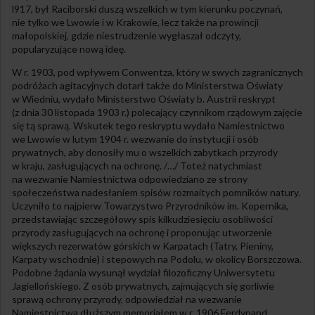
l917, był Raciborski duszą wszelkich w tym kierunku poczynań,
nie tylko we Lwowie i w Krakowie, lecz także na prowincji
małopolskiej, gdzie niestrudzenie wygłaszał odczyty,
popularyzujące nową ideę.
W r. 1903, pod wpływem Conwentza, który w swych zagranicznych
podróżach agitacyjnych dotarł także do Ministerstwa Oświaty
w Wiedniu, wydało Ministerstwo Oświaty b. Austrii reskrypt
(z dnia 30 listopada 1903 r.) polecający czynnikom rządowym zajęcie
się tą sprawą. Wskutek tego reskryptu wydało Namiestnictwo
we Lwowie w lutym 1904 r. wezwanie do instytucji i osób
prywatnych, aby donosiły mu o wszelkich zabytkach przyrody
w kraju, zasługujących na ochronę. /…/ Toteż natychmiast
na wezwanie Namiestnictwa odpowiedziano ze strony
społeczeństwa nadesłaniem spisów rozmaitych pomników natury.
Uczyniło to najpierw Towarzystwo Przyrodników im. Kopernika,
przedstawiając szczegółowy spis kilkudziesięciu osobliwości
przyrody zasługujących na ochronę i proponując utworzenie
większych rezerwatów górskich w Karpatach (Tatry, Pieniny,
Karpaty wschodnie) i stepowych na Podolu, w okolicy Borszczowa.
Podobne żądania wysunął wydział filozoficzny Uniwersytetu
Jagiellońskiego. Z osób prywatnych, zajmujących się gorliwie
sprawą ochrony przyrody, odpowiedział na wezwanie
Namiestnictwa dłuższym memoriałem w r. 1906 Ferdynand