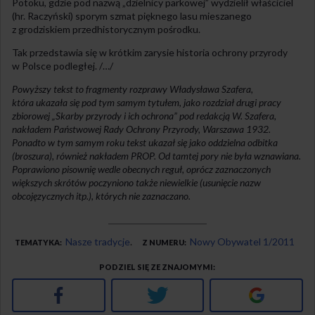
Potoku, gdzie pod nazwą „dzielnicy parkowej” wydzielił właściciel
(hr. Raczyński) sporym szmat pięknego lasu mieszanego
z grodziskiem przedhistorycznym pośrodku.
Tak przedstawia się w krótkim zarysie historia ochrony przyrody
w Polsce podległej. /…/
Powyższy tekst to fragmenty rozprawy Władysława Szafera,
która ukazała się pod tym samym tytułem, jako rozdział drugi pracy
zbiorowej „Skarby przyrody i ich ochrona” pod redakcją W. Szafera,
nakładem Państwowej Rady Ochrony Przyrody, Warszawa 1932.
Ponadto w tym samym roku tekst ukazał się jako oddzielna odbitka
(broszura), również nakładem PROP. Od tamtej pory nie była wznawiana.
Poprawiono pisownię wedle obecnych reguł, oprócz zaznaczonych
większych skrótów poczyniono także niewielkie (usunięcie nazw
obcojęzycznych itp.), których nie zaznaczano.
Nasze tradycje
Nowy Obywatel 1/2011
TEMATYKA
Z NUMERU
PODZIEL SIĘ ZE ZNAJOMYMI
Facebook
Twitter
Google+