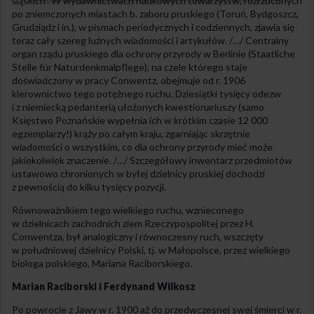
śląskich”. W wydawnictwach naukowych towarzystw, rozrzuconych
po zniemczonych miastach b. zaboru pruskiego (Toruń, Bydgoszcz,
Grudziądz i in.), w pismach periodycznych i codziennych, zjawia się
teraz cały szereg luźnych wiadomości i artykułów. /…/ Centralny
organ rządu pruskiego dla ochrony przyrody w Berlinie (Staatliche
Stelle für Naturdenkmalpflege), na czele którego staje
doświadczony w pracy Conwentz, obejmuje od r. 1906
kierownictwo tego potężnego ruchu. Dziesiątki tysięcy odezw
i z niemiecką pedanterią ułożonych kwestionariuszy (samo
Księstwo Poznańskie wypełnia ich w krótkim czasie 12 000
egzemplarzy!) krąży po całym kraju, zgarniając skrzętnie
wiadomości o wszystkim, co dla ochrony przyrody mieć może
jakiekolwiek znaczenie. /…/ Szczegółowy inwentarz przedmiotów
ustawowo chronionych w byłej dzielnicy pruskiej dochodzi
z pewnością do kilku tysięcy pozycji.
Równoważnikiem tego wielkiego ruchu, wznieconego
w dzielnicach zachodnich ziem Rzeczypospolitej przez H.
Conwentza, był analogiczny i równoczesny ruch, wszczęty
w południowej dzielnicy Polski, tj. w Małopolsce, przez wielkiego
biologa polskiego, Mariana Raciborskiego.
Marian Raciborski i Ferdynand Wilkosz
Po powrocie z Jawy w r. 1900 aż do przedwczesnej swej śmierci w r.