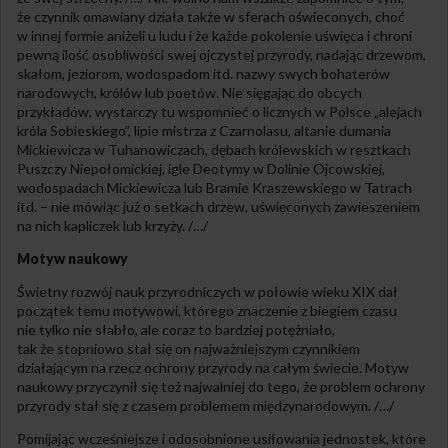
że czynnik omawiany działa także w sferach oświeconych, choć
w innej formie aniżeli u ludu i że każde pokolenie uświęca i chroni
pewną ilość osobliwości swej ojczystej przyrody, nadając drzewom,
skałom, jeziorom, wodospadom itd. nazwy swych bohaterów
narodowych, królów lub poetów. Nie sięgając do obcych
przykładów, wystarczy tu wspomnieć o licznych w Polsce „alejach
króla Sobieskiego”, lipie mistrza z Czarnolasu, altanie dumania
Mickiewicza w Tuhanowiczach, dębach królewskich w resztkach
Puszczy Niepołomickiej, igle Deotymy w Dolinie Ojcowskiej,
wodospadach Mickiewicza lub Bramie Kraszewskiego w Tatrach
itd. – nie mówiąc już o setkach drzew, uświęconych zawieszeniem
na nich kapliczek lub krzyży. /…/
Motyw naukowy
Świetny rozwój nauk przyrodniczych w połowie wieku XIX dał
początek temu motywowi, którego znaczenie z biegiem czasu
nie tylko nie słabło, ale coraz to bardziej potężniało,
tak że stopniowo stał się on najważniejszym czynnikiem
działającym na rzecz ochrony przyrody na całym świecie. Motyw
naukowy przyczynił się też najwalniej do tego, że problem ochrony
przyrody stał się z czasem problemem międzynarodowym. /…/
Pomijając wcześniejsze i odosobnione usiłowania jednostek, które