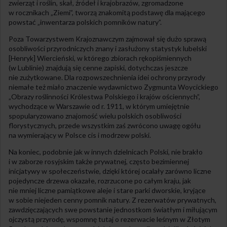
zwierząt i roślin, skał, źródeł i krajobrazów, zgromadzone
w rocznikach „Ziemi”, tworzą znakomitą podstawę dla mającego
powstać „inwentarza polskich pomników natury”.
Poza Towarzystwem Krajoznawczym zajmował się dużo sprawą
osobliwości przyrodniczych znany i zasłużony statystyk lubelski
[Henryk] Wiercieński, w którego zbiorach rękopiśmiennych
(w Lublinie) znajdują się cenne zapiski, dotychczas jeszcze
nie zużytkowane. Dla rozpowszechnienia idei ochrony przyrody
niemałe też miało znaczenie wydawnictwo Zygmunta Woycickiego
„Obrazy roślinności Królestwa Polskiego i krajów ościennych”,
wychodzące w Warszawie od r. 1911, w którym umiejętnie
spopularyzowano znajomość wielu polskich osobliwości
florystycznych, przede wszystkim zaś zwrócono uwagę ogółu
na wymierający w Polsce cis i modrzew polski.
Na koniec, podobnie jak w innych dzielnicach Polski, nie brakło
i w zaborze rosyjskim także prywatnej, często bezimiennej
inicjatywy w społeczeństwie, dzięki której ocalały zarówno liczne
pojedyncze drzewa okazałe, rozrzucone po całym kraju, jak
nie mniej liczne pamiątkowe aleje i stare parki dworskie, kryjące
w sobie niejeden cenny pomnik natury. Z rezerwatów prywatnych,
zawdzięczających swe powstanie jednostkom światłym i miłującym
ojczystą przyrodę, wspomnę tutaj o rezerwacie leśnym w Złotym