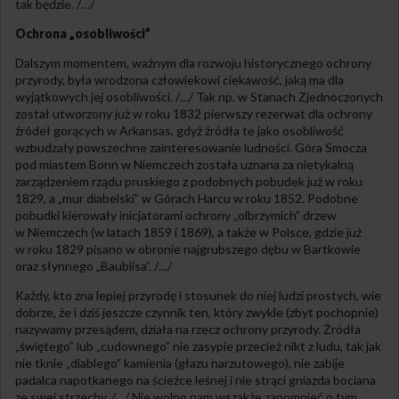
tak będzie. /…/
Ochrona „osobliwości”
Dalszym momentem, ważnym dla rozwoju historycznego ochrony
przyrody, była wrodzona człowiekowi ciekawość, jaką ma dla
wyjątkowych jej osobliwości. /…/ Tak np. w Stanach Zjednoczonych
został utworzony już w roku 1832 pierwszy rezerwat dla ochrony
źródeł gorących w Arkansas, gdyż źródła te jako osobliwość
wzbudzały powszechne zainteresowanie ludności. Góra Smocza
pod miastem Bonn w Niemczech została uznana za nietykalną
zarządzeniem rządu pruskiego z podobnych pobudek już w roku
1829, a „mur diabelski” w Górach Harcu w roku 1852. Podobne
pobudki kierowały inicjatorami ochrony „olbrzymich” drzew
w Niemczech (w latach 1859 i 1869), a także w Polsce, gdzie już
w roku 1829 pisano w obronie najgrubszego dębu w Bartkowie
oraz słynnego „Baublisa”. /…/
Każdy, kto zna lepiej przyrodę i stosunek do niej ludzi prostych, wie
dobrze, że i dziś jeszcze czynnik ten, który zwykle (zbyt pochopnie)
nazywamy przesądem, działa na rzecz ochrony przyrody. Źródła
„świętego” lub „cudownego” nie zasypie przecież nikt z ludu, tak jak
nie tknie „diablego” kamienia (głazu narzutowego), nie zabije
padalca napotkanego na ścieżce leśnej i nie strąci gniazda bociana
ze swej strzechy. /…/ Nie wolno nam wszakże zapomnieć o tym,