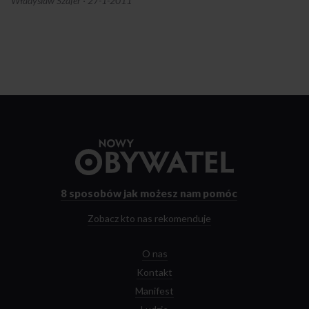
Władyslaw Szafer
·
27-1-2011
Przejdź
do
strony
głównej
8 sposobów
jak możesz nam pomóc
Zobacz kto nas rekomenduje
O nas
Kontakt
Manifest