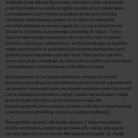
myśliciela [Jana Jakuba Rousseau], a płynące z jego zwątpienia
o wartości kultury w ogóle, przyjęte zostało przez romantyków
z entuzjazmem, było bowiem pożądaną przez nich ucieczką
od kultury małostkowej i przewrotnej. Wartość realna idei
nie leżała jednakże w samej negacji, lecz raczej w pozytywnym
ustaleniu stosunku uczuciowego człowieka do natury. Toteż
swoiste nawrócenie romantyzmu do przyrody, choć z czasem
zmieniło swój wyraz z platoniczno- sentymentalnego na bardziej
realny, pozostawiło w spuściźnie pokoleniom późniejszym swój
głęboki ślad w dziedzinie estetyki i etyki. Ślad ten był tak silny,
że nie usunął go z trwałego dorobku kultury żaden ruch późniejszy,
z materializmem i pozytywizmem XIX wieku na czele.
Któż zaprzeczy, że i w naszym pokoleniu, umiejącym chronić
przyrodę przed głupotą i wandalizmem jej niszczycieli argumentami
naukowymi i ekonomicznymi, nie ma pierwiastków romantycznych?
Czy w szeregach ochraniarzy całego świata nie spotykamy ciągle
jeszcze idealistów typu czysto romantycznego, dla
których przyroda pierwotna jest przede wszystkim błogosławioną
ucieczką przed zgiełkliwą, natrętną i nużącą cywilizacją?
Niewątpliwie tak jest i tak będzie zawsze. Z tego nieważkiego
źródła sentymentu wypłynęło już wiele siły realnej, pracującej
na rzecz idei ochrony przyrody. Nie można też wątpić, że i nadal