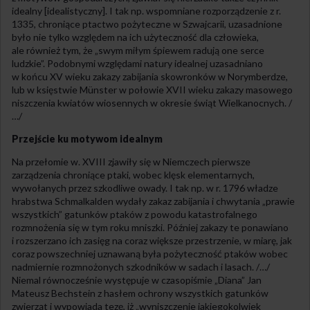
idealny [idealistyczny]. I tak np. wspomniane rozporządzenie z r.
1335, chroniące ptactwo pożyteczne w Szwajcarii, uzasadnione
było nie tylko względem na ich użyteczność dla człowieka,
ale również tym, że „swym miłym śpiewem radują one serce
ludzkie”. Podobnymi względami natury idealnej uzasadniano
w końcu XV wieku zakazy zabijania skowronków w Norymberdze,
lub w księstwie Münster w połowie XVII wieku zakazy masowego
niszczenia kwiatów wiosennych w okresie świąt Wielkanocnych. /
…/
Przejście ku motywom idealnym
Na przełomie w. XVIII zjawiły się w Niemczech pierwsze
zarządzenia chroniące ptaki, wobec klęsk elementarnych,
wywołanych przez szkodliwe owady. I tak np. w r. 1796 władze
hrabstwa Schmalkalden wydały zakaz zabijania i chwytania „prawie
wszystkich” gatunków ptaków z powodu katastrofalnego
rozmnożenia się w tym roku mniszki. Później zakazy te ponawiano
i rozszerzano ich zasięg na coraz większe przestrzenie, w miarę, jak
coraz powszechniej uznawaną była pożyteczność ptaków wobec
nadmiernie rozmnożonych szkodników w sadach i lasach. /…/
Niemal równocześnie występuje w czasopiśmie „Diana” Jan
Mateusz Bechstein z hasłem ochrony wszystkich gatunków
zwierząt i wypowiada tezę, iż „wyniszczenie jakiegokolwiek