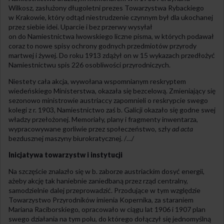
Wilkosz, zasłużony długoletni prezes Towarzystwa Rybackiego
w Krakowie, który odtąd niestrudzenie czynnym był dla ukochanej
przez siebie idei. Uparcie i bez przerwy wysyłał
on do Namiestnictwa lwowskiego liczne pisma, w których podawał
coraz to nowe spisy ochrony godnych przedmiotów przyrody
martwej i żywej. Do roku 1913 zdążył on w 15 wykazach przedłożyć
Namiestnictwu spis 226 osobliwości przyrodniczych.
Niestety cała akcja, wywołana wspomnianym reskryptem
wiedeńskiego Ministerstwa, okazała się bezcelową. Zmieniający się
sezonowo ministrowie austriaccy zapomnieli o reskrypcie swego
kolegi z r. 1903, Namiestnictwo zaś b. Galicji okazało się godne swej
władzy przełożonej. Memoriały, plany i fragmenty inwentarza,
wypracowywane gorliwie przez społeczeństwo, szły
ad acta
bezdusznej maszyny biurokratycznej. /…/
Inicjatywa towarzystw i instytucji
Na szczęście znalazło się w b. zaborze austriackim dosyć energii,
ażeby akcję tak haniebnie zaniedbaną przez rząd centralny,
samodzielnie dalej przeprowadzić. Przodujące w tym względzie
Towarzystwo Przyrodników imienia Kopernika, za staraniem
Mariana Raciborskiego, opracowało w ciągu lat 1906 i 1907 plan
swego działania na tym polu, do którego dołączył się jednomyślną