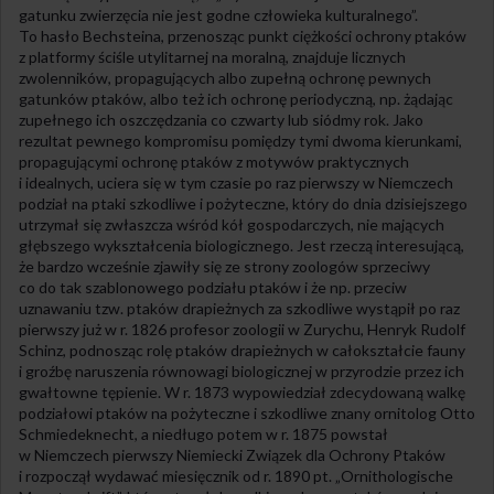
gatunku zwierzęcia nie jest godne człowieka kulturalnego”.
To hasło Bechsteina, przenosząc punkt ciężkości ochrony ptaków
z platformy ściśle utylitarnej na moralną, znajduje licznych
zwolenników, propagujących albo zupełną ochronę pewnych
gatunków ptaków, albo też ich ochronę periodyczną, np. żądając
zupełnego ich oszczędzania co czwarty lub siódmy rok. Jako
rezultat pewnego kompromisu pomiędzy tymi dwoma kierunkami,
propagującymi ochronę ptaków z motywów praktycznych
i idealnych, uciera się w tym czasie po raz pierwszy w Niemczech
podział na ptaki szkodliwe i pożyteczne, który do dnia dzisiejszego
utrzymał się zwłaszcza wśród kół gospodarczych, nie mających
głębszego wykształcenia biologicznego. Jest rzeczą interesującą,
że bardzo wcześnie zjawiły się ze strony zoologów sprzeciwy
co do tak szablonowego podziału ptaków i że np. przeciw
uznawaniu tzw. ptaków drapieżnych za szkodliwe wystąpił po raz
pierwszy już w r. 1826 profesor zoologii w Zurychu, Henryk Rudolf
Schinz, podnosząc rolę ptaków drapieżnych w całokształcie fauny
i groźbę naruszenia równowagi biologicznej w przyrodzie przez ich
gwałtowne tępienie. W r. 1873 wypowiedział zdecydowaną walkę
podziałowi ptaków na pożyteczne i szkodliwe znany ornitolog Otto
Schmiedeknecht, a niedługo potem w r. 1875 powstał
w Niemczech pierwszy Niemiecki Związek dla Ochrony Ptaków
i rozpoczął wydawać miesięcznik od r. 1890 pt. „Ornithologische