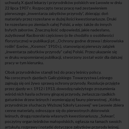
uchwałą X zjazd lekarzy i przyrodników polskich we Lwowie w dniu
22 lipca 1907 r. Rozpoczęto teraz pracę nad zestawieniem
pierwszego „inwentarza zabytków przyrody”, zbierając doń
materiały przez rozesłane w dużej ilości kwestionariusze. Druki
te rozesłano po ziemiach całej Polski, a więc także do innych
byłych zaborów. Znaczną ilość odpowiedzi, jakie nadesłano,
zużytkował Raciborski częściowo (o ile chodziło o osobliwości
florystyczne) w publikacji pt. „Ochrony godne drzewa i zbiorowiska
roślin” (Lwów, „Kosmos” 1910 r.), stanowiącej pierwszy zalążek
„inwentarza zabytków przyrody” całej Polski. Przez ukazanie się
w druku wspomnianej publikacji, stworzony został wzór dla dalszej
pracy w tym kierunku.
Obok przyrodników stanęli też do pracy leśnicy polscy.
Na corocznych zjazdach Galicyjskiego Towarzystwa Leśnego
zajmują się oni żywo sprawą ochrony przyrody. Rezolucje przyjęte
przez zjazdy w r. 1912 i 1913, dowodzą należytego zrozumienia
wśród nich hasła ochrony ginącej przyrody, zwłaszcza rzadkich
gatunków drzew leśnych i wymierającej fauny pierwotnej. „Kółko
przyrodnicze słuchaczy Wyższej Szkoły Lasowej” we Lwowie zbiera
cenne materiały, odnoszące się do pierwotnych zbiorowisk
leśnych, drogą rozesłania własnych kwestionariuszy. „Sylwan”,
poczytny organ leśników małopolskich, ogłasza na łamach swoich
artykuły, rozprawy i notatki dotyczące zabytków przyrody leśnej.