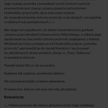
tego rodzaju pomnika z pomnikami sztuki, których wartość
powszechnie jest znaną i uznaną, poparte autorytetem
Humboldta, przyczyniło się w znacznym stopniu
do spopularyzowania ochrony przyrody w jej okazach, szczególnie
osobliwych lub pamiątkowych. /…/
Nie ulega też wątpliwości, że dzieła Humboldta były gorliwie
czytane przez młodzież Uniwersytetu Wileńskiego, a odbicie jego
zapatrywań na znaczenie ochrony przyrody znajdujemy u Adama
Mickiewicza, który, przejąwszy od Humboldta pojęcie „pomnika
przyrody”, wprowadził je do naszej literatury i zastosował
do zabytkowych drzew polskich, pisząc w „Panu Tadeuszu”
te pamiętne wiersze:
Pomniki nasze! Ileż co rok was pożera
Kupiecka, lub rządowa, moskiewska siekiera!
Nie zostawia przytułku ni leśnym śpiewakom,
Ni wieszczom, którym cień wasz tak miły, jak ptakom.
Romantyzm
/…/ Hasło powrotu do natury, głoszone przez tego wielkiego