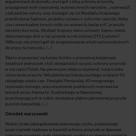
argumentacji doskonały, wystąpił z ideą ochrony przyrody,
propagował myśl stworzenia, wzorem innych narodów, „rezerwacji”,
czyli parków natury, oraz domagał się od Wydziału Krajowego
przedłożenia Sejmowi „projektu ustawy o ochronie szarotki, limby,
cisa i ewentualnie innych roślin na wymarciu będących”, przeszła
niestety bez echa. Wydział Krajowy mimo uchwały Sejmu i mimo
skierowanego doń w tej sprawie w rok później (1911) pisma F.
Wilkosza, nie przystąpił do zorganizowania władz autonomicznych
do pracy na tym polu. /…/
Warto wspomnieć na koniec krótko o prywatnej inicjatywie
światłych jednostek z kół ziemiańskich na polu ochrony przyrody
w tej części Polski. Na pierwszym miejscu wymienić tutaj trzeba
stworzenie przez hr. Włodzimierza Dzieduszyckiego w latach 90.
ubiegłego wieku tzw. Pamiątki Pieniackiej, 40-morgowego
rezerwatu leśnego, oraz utworzenie podobnych rezerwatów
leśnych przez Adama hr. Stadnickiego w Nawojowej,
przechowujących w sobie nieskalane piękno pierwotnej przyrody
puszczy karpackiej. /…/
Ośrodek warszawski
Wobec braku jakiegokolwiek planowego ruchu, popieranego
przez czynniki rządowe w kwestii ochrony przyrody w dawnym
państwie rosyjskim, była działalność podjęta na ziemiach polskich