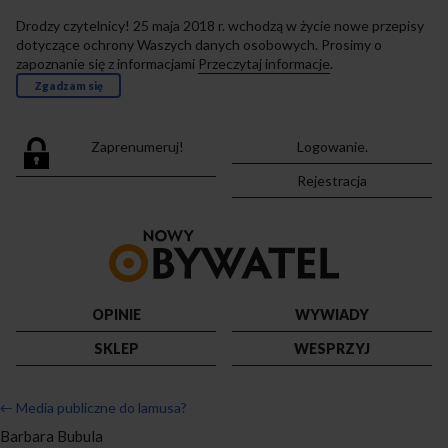
Drodzy czytelnicy! 25 maja 2018 r. wchodzą w życie nowe przepisy
dotyczące ochrony Waszych danych osobowych. Prosimy o
zapoznanie się z informacjami
Przeczytaj informacje
.
Zgadzam się
Zaprenumeruj!
Logowanie.
Rejestracja
Przejdź
do
strony
głównej
OPINIE
WYWIADY
SKLEP
WESPRZYJ
←
Media publiczne do lamusa?
Barbara Bubula