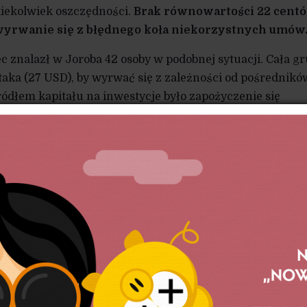
kiekolwiek oszczędności.
Brak równowartości 22 cent
 wyrwanie się z błędnego koła niekorzystnych umów
 znalazł w Joroba 42 osoby w podobnej sytuacji. Cała g
aka (27 USD), by wyrwać się z zależności od pośredników
ódłem kapitału na inwestycje było zapożyczenie się
ie nieformalne źródło kredytu nie cieszyło się popularno
o klienta lichwiarz robił wszystko, by nie mógł on się
w Bangladeszu nie uznawały ubogich za godnych zaufani
poręczenia i niskie dochody. Dlatego nie udzielały
at dominowało przekonanie, że kredyty dla ubogich
azane na porażkę. Koszty takich transakcji są za wysok
dności tych gospodarstw – zbyt małe.
Muhammad Yunus postanowił przekonać menedżera loka
legającego na przyznawaniu ubogim mikrokredytów. Pro