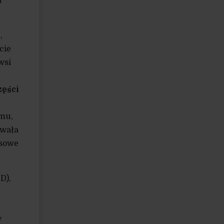
a
,
cie
wsi
zęści
 mu,
owała
nsowe
D),
y