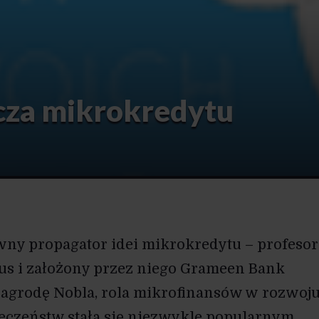
cza mikrokredytu
ówny propagator idei mikrokredytu – profesor
 i założony przez niego Grameen Bank
agrodę Nobla, rola mikrofinansów w rozwoj
łeczeństw stała się niezwykle popularnym