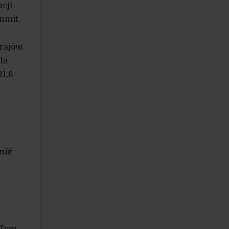
cji
mmit.
,
rajów.
ln
21,6
niż