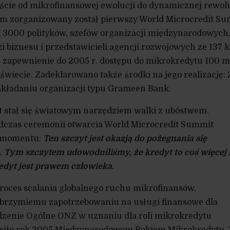
ście od mikrofinansowej ewolucji do dynamicznej rewolu
ym zorganizowany został pierwszy World Microcredit Su
 3000 polityków, szefów organizacji międzynarodowych
i biznesu i przedstawicieli agencji rozwojowych ze 137 k
zapewnienie do 2005 r. dostępu do mikrokredytu 100 m
świecie. Zadeklarowano także środki na jego realizację: 
kładaniu organizacji typu Grameen Bank.
t stał się światowym narzędziem walki z ubóstwem.
czas ceremonii otwarcia World Microcredit Summit
o momentu:
Ten szczyt jest okazją do pożegnania się
 Tym szczytem udowodniliśmy, że kredyt to coś więcej 
redyt jest prawem człowieka.
 proces scalania globalnego ruchu mikrofinansów,
lbrzymiemu zapotrzebowaniu na usługi finansowe dla
dzenie Ogólne ONZ w uznaniu dla roli mikrokredytu