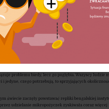
początku eksperymentem objęty był tylko jeden oddział K
ym dniu oddział, Grameen, udzielił pożyczek na 52 000 
 wsi. W ciągu kilku miesięcy suma ta zwiększyła się do 1
 stanowiły kobiety. Eksperymentalna faza projektu (1977-
Chittagong, zakończyła się wielkim sukcesem. Projekte
części Bangladeszu, a w październiku 1983 r. Grameen z
y bank, który w swą misję wpisał likwidację ubóstwa.
uważali, że
biedni pozostają biedni nie dlatego, że nie
ciężkiej pracy, lecz przez instytucjonalne rozwiązani
stać się z ubóstwa.
Pomoc charytatywna, uzależniając
iązuje problemu biedy, lecz go pogłębia. Wszyscy ludzie 
i i jedyne, czego potrzebują, to sprzyjających okolicznośc
łym świecie zaczęły powstawać repliki bengalskiej instytu
przez udzielanie mikropożyczek zyskiwała coraz więcej