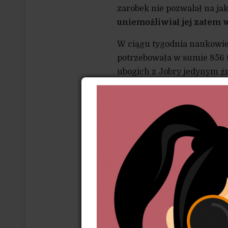
zarobek nie pozwalał na ja
uniemożliwiał jej zatem
W ciągu tygodnia naukowiec
potrzebowała w sumie 856 t
ubogich z Jobry jedynym źr
u lokalnych lichwiarzy. Tak
ponieważ pozyskawszy noweg
uniezależnić.
Z kolei komercyjne banki 
z uwagi na brak majątku do 
im pożyczek. Przez wiele l
gospodarstw domowych są sk
ryzyko zbyt duże, a oszczę
Na przekór tym opiniom, 
banku do eksperymentu po