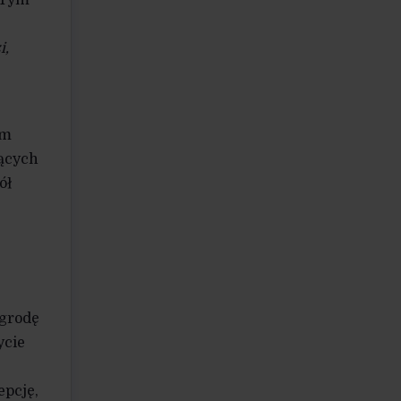
 Tym
i,
ym
jących
ół
agrodę
ycie
pcję,