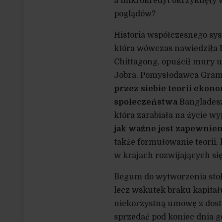
a mikrokredyt okrzyknęły w
poglądów?
Historia współczesnego sys
która wówczas nawiedziła 
Chittagong, opuścił mury u
Jobra. Pomysłodawca Gra
przez siebie teorii eko
społeczeństwa
Bangladesz
która zarabiała na życie w
jak ważne jest zapewnie
także formułowanie teorii,
w krajach rozwijających się
Begum do wytworzenia stoł
lecz wskutek braku kapitału
niekorzystną umowę z dosta
sprzedać pod koniec dnia g