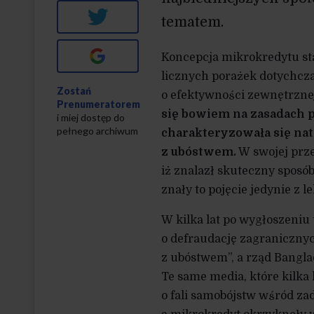
Twitter
tematem.
Google+
Koncepcja mikrokredytu st
licznych porażek dotychcza
Zostań
o efektywności zewnętrznej
Prenumeratorem
się bowiem na zasadach p
i miej dostęp do
pełnego archiwum
charakteryzowała się na
z ubóstwem.
W swojej prze
iż znalazł skuteczny sposób
znały to pojęcie jedynie z lek
W kilka lat po wygłoszeniu
o defraudację zagranicznyc
z ubóstwem”, a rząd Bangl
Te same media, które kilka 
o fali samobójstw wśród za