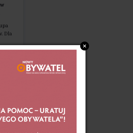
ów
.
rupa
. Dla
ścią,
a,
ie,
lnego
jekt