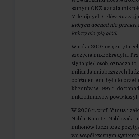
w zwalczaniu ubóstwa ogł
samym ONZ uznała mikrokre
Milenijnych Celów Rozwoju,
których dochód nie przekrac
którzy cierpią głód
.
W roku 2007 osiągnięto ce
szczycie mikrokredytu. Prz
się to pięć osób, oznacza t
miliarda najuboższych ludz
opóźnieniem, było to przeł
klientów w 1997 r. do pona
mikrofinansów powiększył 
W 2006 r. prof. Yunus i z
Nobla. Komitet Noblowski 
milionów ludzi oraz pozyt
we współczesnym systemie