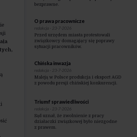
bezprawne.
O prawa pracownicze
ie
redakcja
·
23-7-2026
sji
Przed urzędem miasta protestowali
związkowcy domagający się poprawy
ała
sytuacji pracowników.
tych,
Chińska inwazja
redakcja
·
23-7-2026
dą
Maleją w Polsce produkcja i eksport AGD
z powodu presji chińskiej konkurencji.
Triumf sprawiedliwości
i
redakcja
·
23-7-2026
Sąd uznał, że zwolnienie z pracy
sić
działaczki związkowej było niezgodne
z prawem.