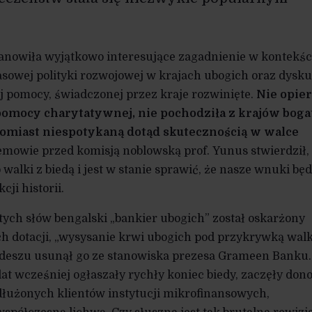
anowiła wyjątkowo interesujące zagadnienie w kontekśc
sowej polityki rozwojowej w krajach ubogich oraz dysku
 pomocy, świadczonej przez kraje rozwinięte.
Nie opier
omocy charytatywnej, nie pochodziła z krajów boga
tomiast niespotykaną dotąd skutecznością w walce
mowie przed komisją noblowską prof. Yunus stwierdził,
 walki z biedą i jest w stanie sprawić, że nasze wnuki bę
cji historii.
 tych słów bengalski „bankier ubogich” został oskarżony
h dotacji, „wysysanie krwi ubogich pod przykrywką walk
adeszu usunął go ze stanowiska prezesa Grameen Banku.
lat wcześniej ogłaszały rychły koniec biedy, zaczęły dono
dłużonych klientów instytucji mikrofinansowych,