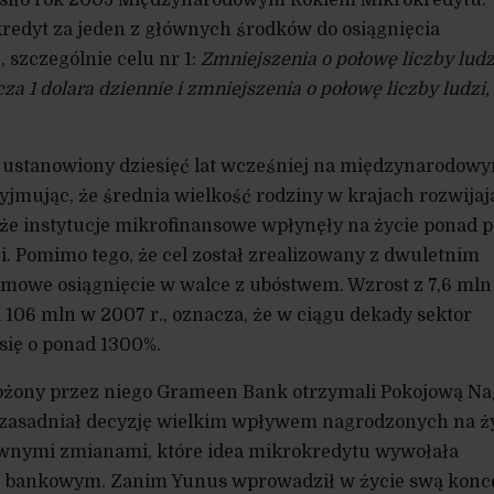
osiło rok 2005 Międzynarodowym Rokiem Mikrokredytu.
dyt za jeden z głównych środków do osiągnięcia
 szczególnie celu nr 1:
Zmniejszenia o połowę liczby ludz
za 1 dolara dziennie i zmniejszenia o połowę liczby ludzi,
l ustanowiony dziesięć lat wcześniej na międzynarodow
yjmując, że średnia wielkość rodziny w krajach rozwija
o, że instytucje mikrofinansowe wpłynęły na życie ponad p
i. Pomimo tego, że cel został zrealizowany z dwuletnim
omowe osiągnięcie w walce z ubóstwem. Wzrost z 7,6 mln
d 106 mln w 2007 r., oznacza, że w ciągu dekady sektor
się o ponad 1300%.
ałożony przez niego Grameen Bank otrzymali Pokojową N
uzasadniał decyzję wielkim wpływem nagrodzonych na ż
ywnymi zmianami, które idea mikrokredytu wywołała
 bankowym. Zanim Yunus wprowadził w życie swą konce