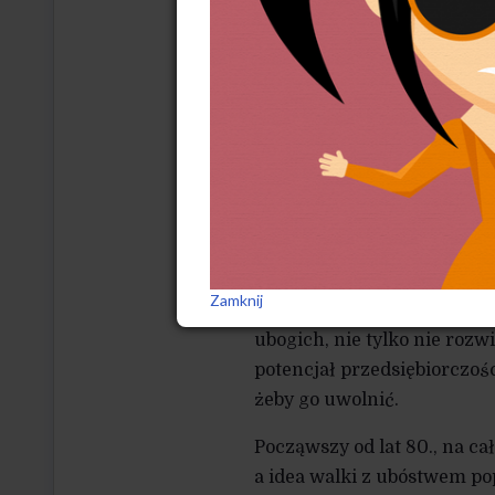
rozpoczął się w 1976 r. Na 
Banku w Jobrze. W pierwsz
(1 500 USD) 24 mieszkańcom
USD dla 400 osób, z czego 1
przeprowadzona w rejonie 
obejmowano coraz to nowe 
przekształcony w niezależn
Ideolodzy Grameen Banku 
umiejętności lub unikają 
Zamknij
które nie pozwalają wydo
ubogich, nie tylko nie rozw
potencjał przedsiębiorczośc
żeby go uwolnić.
Począwszy od lat 80., na ca
a idea walki z ubóstwem po