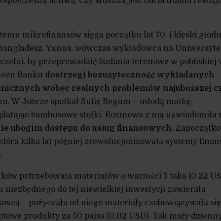
spółczesną lichwą. Czy słuszna jest tak brutalna rewizj
temu mikrofinansów sięga początku lat 70. i klęski głodu
Bangladesz. Yunus, wówczas wykładowca na Uniwersyte
czelni, by przeprowadzić badania terenowe w pobliskiej 
meen Banku
dostrzegł bezużyteczność wykładanych
nomicznych wobec realnych problemów
najuboższej c
u. W Jobrze spotkał Sufię Begum – młodą matkę,
yplatając bambusowe stołki. Rozmowa z nią uświadomiła
nie ubogim dostępu do usług finansowych.
Zapoczątk
 która kilka lat później zrewolucjonizowała systemy fina
.
ków potrzebowała materiałów o wartości 5 taka (0,22 US
 niezbędnego do tej niewielkiej inwestycji zawierała
wcą – pożyczała od niego materiały i zobowiązywała się
otowe produkty za 50 paisa (0,02 USD). Tak mały dzienn