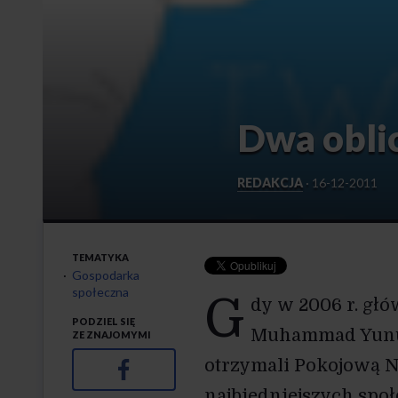
Dwa obli
REDAKCJA
·
16-12-2011
TEMATYKA
Gospodarka
społeczna
G
dy w 2006 r. gł
PODZIEL SIĘ
Muhammad Yunus
ZE ZNAJOMYMI
otrzymali Pokojową N
Facebook
najbiedniejszych spo