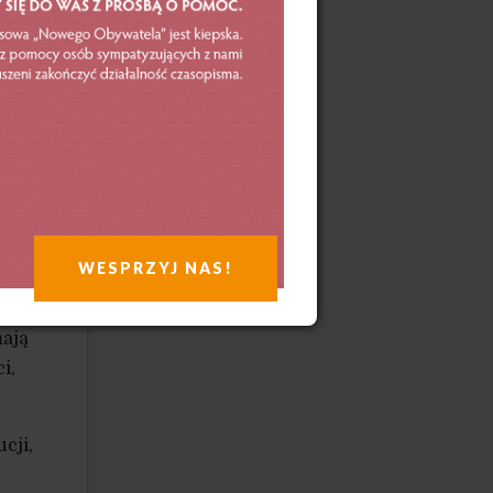
rishi
taka
5 tys.
1979),
m
ostał
 mają
WESPRZYJ NAS!
a,
mają
i,
cji,