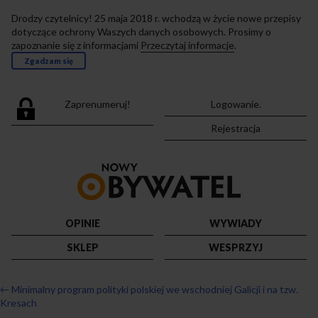
Drodzy czytelnicy! 25 maja 2018 r. wchodzą w życie nowe przepisy
dotyczące ochrony Waszych danych osobowych. Prosimy o
zapoznanie się z informacjami
Przeczytaj informacje
.
Zgadzam się
Zaprenumeruj!
Logowanie.
Rejestracja
Przejdź
do
strony
głównej
OPINIE
WYWIADY
SKLEP
WESPRZYJ
←
Minimalny program polityki polskiej we wschodniej Galicji i na tzw.
Kresach