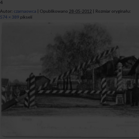
4
Autor:
czarnaowca
|
Opublikowano
28-05-2012
|
Rozmiar oryginału:
574 × 389
pikseli