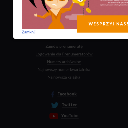
Kontakt
Manifest
Ludzie
WESPRZYJ NAS
Autorzy
Zamknij
Zamów prenumeratę
Logowanie dla Prenumeratorów
Numery archiwalne
Najnowszy numer kwartalnika
Najnowsza książka
Facebook
Twitter
YouTube