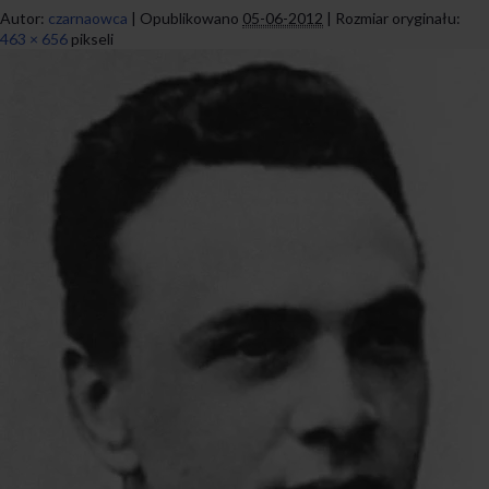
Autor:
czarnaowca
|
Opublikowano
05-06-2012
|
Rozmiar oryginału:
463 × 656
pikseli