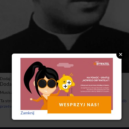
Dodaj zakładkę do
bezpośredniego odnośnika
.
Dodaj komentarz
Musisz się
zalogować
, aby móc dodać komentarz.
Ta strona używa Akismet do redukcji spamu.
Dowiedz się, w jaki sposób
WESPRZYJ NAS!
przetwarzane są dane Twoich komentarzy.
Zamknij