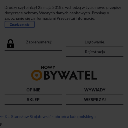
Drodzy czytelnicy! 25 maja 2018 r. wchodzą w życie nowe przepisy
dotyczące ochrony Waszych danych osobowych. Prosimy o
zapoznanie się z informacjami
Przeczytaj informacje
.
Zgadzam się
Zaprenumeruj!
Logowanie.
Rejestracja
Przejdź
do
strony
głównej
OPINIE
WYWIADY
SKLEP
WESPRZYJ
←
Ks. Stanisław Stojałowski – obrońca ludu polskiego
8