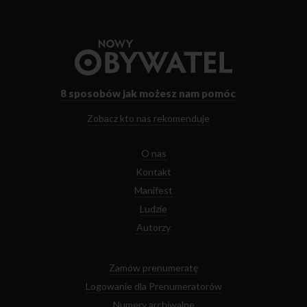
Przejdź
do
strony
głównej
8 sposobów
jak możesz nam pomóc
Zobacz kto nas rekomenduje
O nas
Kontakt
Manifest
Ludzie
Autorzy
Zamów prenumeratę
Logowanie dla Prenumeratorów
Numery archiwalne