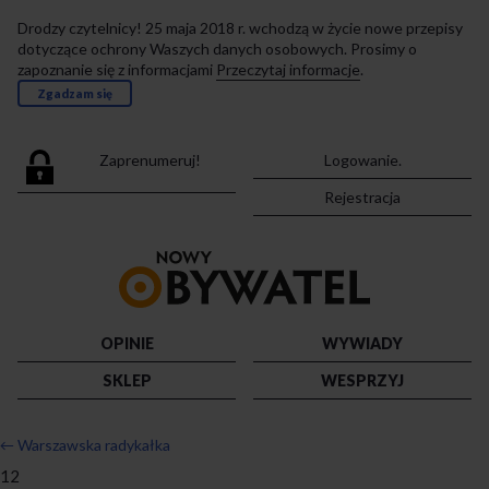
Drodzy czytelnicy! 25 maja 2018 r. wchodzą w życie nowe przepisy
dotyczące ochrony Waszych danych osobowych. Prosimy o
zapoznanie się z informacjami
Przeczytaj informacje
.
Zgadzam się
Zaprenumeruj!
Logowanie.
Rejestracja
Przejdź
do
strony
głównej
OPINIE
WYWIADY
SKLEP
WESPRZYJ
←
Warszawska radykałka
12