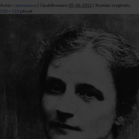
Autor:
czarnaowca
|
Opublikowano
05-06-2012
|
Rozmiar oryginału:
520 × 723
pikseli