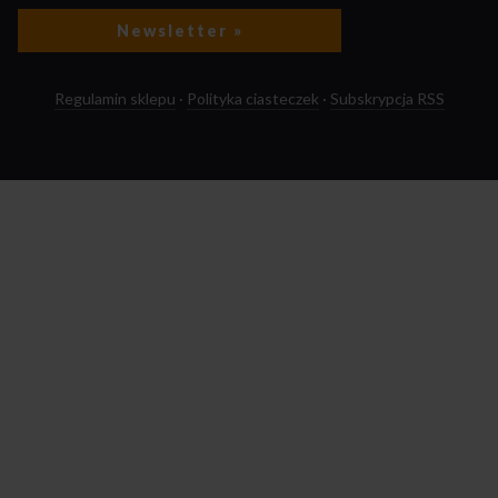
Newsletter »
Regulamin sklepu
·
Polityka ciasteczek
·
Subskrypcja RSS