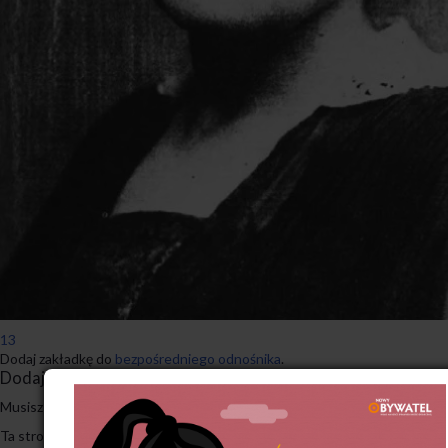
13
Dodaj zakładkę do
bezpośredniego odnośnika
.
Dodaj komentarz
Musisz się
zalogować
, aby móc dodać komentarz.
Ta strona używa Akismet do redukcji spamu.
Dowiedz się, w jaki sposób