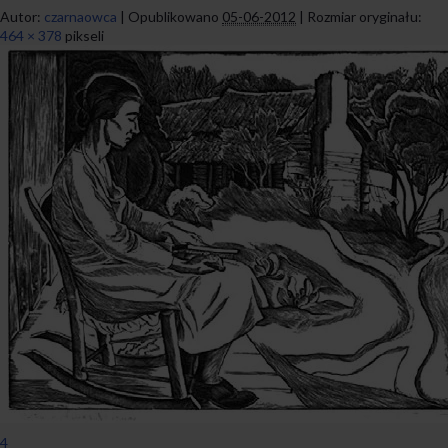
Autor:
czarnaowca
|
Opublikowano
05-06-2012
|
Rozmiar oryginału:
464 × 378
pikseli
4