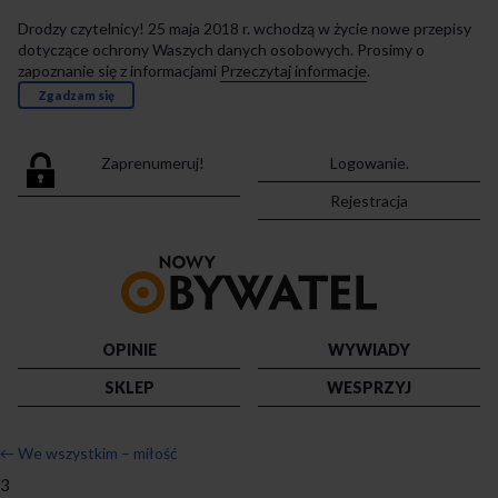
Drodzy czytelnicy! 25 maja 2018 r. wchodzą w życie nowe przepisy
dotyczące ochrony Waszych danych osobowych. Prosimy o
zapoznanie się z informacjami
Przeczytaj informacje
.
Zgadzam się
Zaprenumeruj!
Logowanie.
Rejestracja
Przejdź
do
strony
głównej
OPINIE
WYWIADY
SKLEP
WESPRZYJ
←
We wszystkim – miłość
3