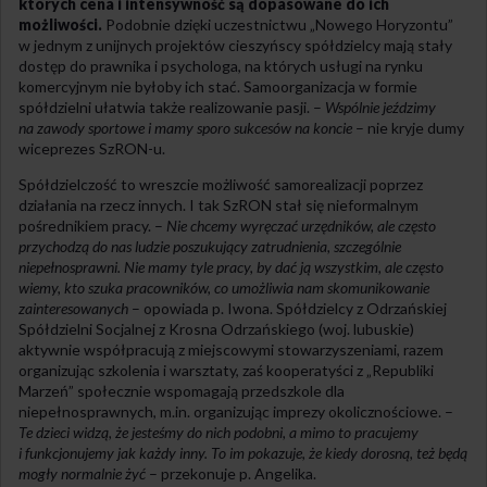
których cena i intensywność są dopasowane do ich
możliwości.
Podobnie dzięki uczestnictwu „Nowego Horyzontu”
w jednym z unijnych projektów cieszyńscy spółdzielcy mają stały
dostęp do prawnika i psychologa, na których usługi na rynku
komercyjnym nie byłoby ich stać. Samoorganizacja w formie
spółdzielni ułatwia także realizowanie pasji. –
Wspólnie jeździmy
na zawody sportowe i mamy sporo sukcesów na koncie
– nie kryje dumy
wiceprezes SzRON-u.
Spółdzielczość to wreszcie możliwość samorealizacji poprzez
działania na rzecz innych. I tak SzRON stał się nieformalnym
pośrednikiem pracy. –
Nie chcemy wyręczać urzędników, ale często
przychodzą do nas ludzie poszukujący zatrudnienia, szczególnie
niepełnosprawni. Nie mamy tyle pracy, by dać ją wszystkim, ale często
wiemy, kto szuka pracowników, co umożliwia nam skomunikowanie
zainteresowanych
– opowiada p. Iwona. Spółdzielcy z Odrzańskiej
Spółdzielni Socjalnej z Krosna Odrzańskiego (woj. lubuskie)
aktywnie współpracują z miejscowymi stowarzyszeniami, razem
organizując szkolenia i warsztaty, zaś kooperatyści z „Republiki
Marzeń” społecznie wspomagają przedszkole dla
niepełnosprawnych, m.in. organizując imprezy okolicznościowe. –
Te dzieci widzą, że jesteśmy do nich podobni, a mimo to pracujemy
i funkcjonujemy jak każdy inny. To im pokazuje, że kiedy dorosną, też będą
mogły normalnie żyć
– przekonuje p. Angelika.