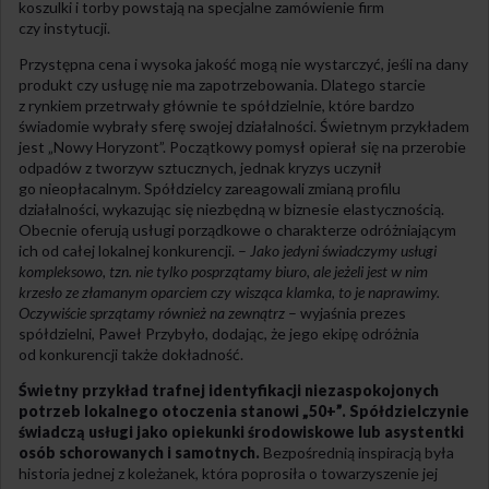
koszulki i torby powstają na specjalne zamówienie firm
czy instytucji.
Przystępna cena i wysoka jakość mogą nie wystarczyć, jeśli na dany
produkt czy usługę nie ma zapotrzebowania. Dlatego starcie
z rynkiem przetrwały głównie te spółdzielnie, które bardzo
świadomie wybrały sferę swojej działalności. Świetnym przykładem
jest „Nowy Horyzont”. Początkowy pomysł opierał się na przerobie
odpadów z tworzyw sztucznych, jednak kryzys uczynił
go nieopłacalnym. Spółdzielcy zareago­wali zmianą profilu
działalności, wykazując się niezbędną w biznesie elastycznością.
Obecnie oferują usługi porządkowe o charakterze odróżniającym
ich od całej lokalnej konkurencji. –
Jako jedyni świadczymy usługi
kompleksowo, tzn. nie tylko posprzątamy biuro, ale jeżeli jest w nim
krzesło ze złamanym oparciem czy wisząca klamka, to je naprawimy.
Oczywiście sprzątamy również na zewnątrz
– wyjaśnia prezes
spółdzielni, Paweł Przybyło, dodając, że jego ekipę odróżnia
od konkurencji także dokładność.
Świetny przykład trafnej identyfikacji niezaspokojonych
potrzeb lokalnego otoczenia stanowi „50+”. Spółdzielczynie
świadczą usługi jako opiekunki środowiskowe lub asystentki
osób schorowanych i samotnych.
Bezpośrednią inspiracją była
historia jednej z koleżanek, która poprosiła o towarzyszenie jej