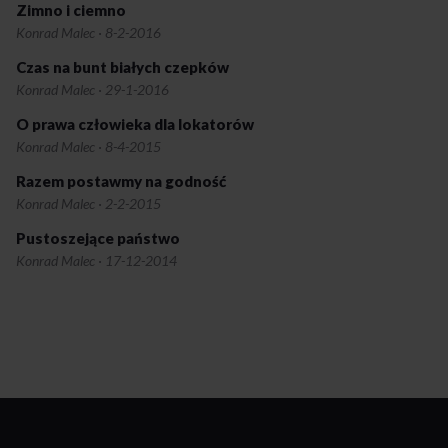
Zimno i ciemno
Konrad Malec
·
8-2-2016
Czas na bunt białych czepków
Konrad Malec
·
29-1-2016
O prawa człowieka dla lokatorów
Konrad Malec
·
8-4-2015
Razem postawmy na godność
Konrad Malec
·
2-2-2015
Pustoszejące państwo
Konrad Malec
·
17-12-2014