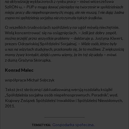
na aktywizację wykluczonych z rynku pracy
– mówi wiceszefowa
SzRON-u. –
PUP-y mogą dawać pieniądze na tworzenie w spółdzielniach
miejsc pracy dla niepełnosprawnych; mogą, ale nie muszą. I nie dają: żadna
znana mi spółdzielnia socjalna nie otrzymała takich środków
.
O wszelkich trudnościach spółdzielcy na ogół mówią niechętnie.
Wolą koncentrować się na osiągnięciach. –
Jeśli jest dobry zespół,
można przejść przez wszystkie problemy
– deklaruje p. Justyna Kiwert,
prezes Odrzańskiej Spółdzielni Socjalnej. –
Wiele osób, które były
u nas na wizytach studyjnych, przekonało się, że to możliwe. Z większością
mamy żywy kontakt, dzięki czemu wiemy, że im też się udało
– mówi
z dumą Grażyna Skorupka.
Konrad Malec
współpraca Michał Sobczyk
Tekst jest skróconą i zaktualizowaną wersją rozdziału książki
„Spółdzielnia socjalna osób niepełnosprawnych. Poradnik”, wyd.
Krajowy Związek Spółdzielni Inwalidów i Spółdzielni Niewidomych,
2011.
Gospodarka społeczna
TEMATYKA