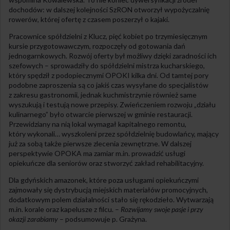
dochodów: w dalszej kolejności SzRON otworzył wypożyczalnię
rowerów, której ofertę z czasem poszerzył o kajaki.
Pracownice spółdzielni z Klucz, pięć kobiet po trzymiesięcznym
kursie przygotowawczym, rozpoczęły od gotowania dań
jednogarnkowych. Rozwój oferty był możliwy dzięki zaradności ich
szefowych – sprowadziły do spółdzielni mistrza kucharskiego,
który spędził z podopiecznymi OPOKI kilka dni. Od tamtej pory
podobne zaproszenia są co jakiś czas wysyłane do specjalistów
z zakresu gastronomii, jednak kuchmistrzynie również same
wyszukują i testują nowe przepisy. Zwieńczeniem rozwoju „działu
kulinarnego” było otwarcie pierwszej w gminie restauracji.
Przewidziany na nią lokal wymagał kapitalnego remontu,
który wykonali… wyszkoleni przez spółdzielnię budowlańcy, mający
już za sobą także pierwsze zlecenia zewnętrzne. W dalszej
perspektywie OPOKA ma zamiar m.in. prowadzić usługi
opiekuńcze dla seniorów oraz stworzyć zakład rehabilitacyjny.
Dla gdyńskich amazonek, które poza usługami opiekuńczymi
zajmowały się dystrybucją miejskich materiałów promocyjnych,
dodatkowym polem działalności stało się rękodzieło. Wytwarzają
m.in. korale oraz kapelusze z filcu. –
Rozwijamy swoje pasje i przy
okazji zarabiamy
– podsumowuje p. Grażyna.