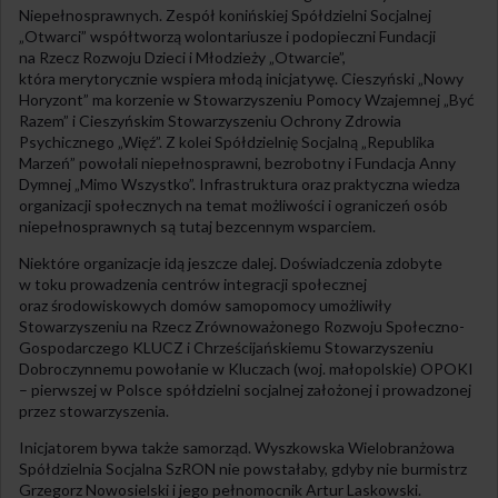
Niepełnosprawnych. Zespół konińskiej Spółdzielni Socjalnej
„Otwarci” współtworzą wolontariusze i podopieczni Fundacji
na Rzecz Rozwoju Dzieci i Młodzieży „Otwarcie”,
która merytorycznie wspiera młodą inicjatywę. Cieszyński „Nowy
Horyzont” ma korzenie w Stowarzyszeniu Pomocy Wzajemnej „Być
Razem” i Cieszyńskim Stowarzyszeniu Ochrony Zdrowia
Psychicznego „Więź”. Z kolei Spółdzielnię Socjalną „Republika
Marzeń” powołali niepełnosprawni, bezrobotny i Fundacja Anny
Dymnej „Mimo Wszystko”. Infrastruktura oraz praktyczna wiedza
organizacji społecznych na temat możliwości i ograniczeń osób
niepełnosprawnych są tutaj bezcennym wsparciem.
Niektóre organizacje idą jeszcze dalej. Doświadczenia zdobyte
w toku prowadzenia centrów integracji społecznej
oraz środowiskowych domów samopomocy umożliwiły
Stowarzyszeniu na Rzecz Zrównoważonego Rozwoju Społeczno-
Gospodarczego KLUCZ i Chrześcijańskiemu Stowarzyszeniu
Dobroczynnemu powołanie w Kluczach (woj. małopolskie) OPOKI
– pierwszej w Polsce spółdzielni socjalnej założonej i prowadzonej
przez stowarzyszenia.
Inicjatorem bywa także samorząd. Wyszkowska Wielobranżowa
Spółdzielnia Socjalna SzRON nie powstałaby, gdyby nie burmistrz
Grzegorz Nowosielski i jego pełnomocnik Artur Laskowski.