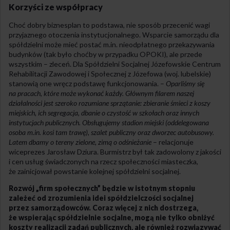
Korzyści ze współpracy
Choć dobry biznesplan to podstawa, nie sposób przecenić wagi
przyjaznego otoczenia instytucjonalnego. Wsparcie samorządu dla
spółdzielni może mieć postać m.in. nieodpłatnego przekazywania
budynków (tak było choćby w przypadku OPOKI), ale przede
wszystkim – zleceń. Dla Spółdzielni Socjalnej Józefowskie Centrum
Rehabilitacji Zawodowej i Społecznej z Józefowa (woj. lubelskie)
stanowią one wręcz podstawę funkcjonowania. –
Oparliśmy się
na pracach, które może wykonać każdy. Głównym filarem naszej
działalności jest szeroko rozumiane sprzątanie: zbieranie śmieci z koszy
miejskich, ich segregacja, dbanie o czystość w szkołach oraz innych
instytucjach publicznych. Obsługujemy stadion miejski (oddelegowana
osoba m.in. kosi tam trawę), szalet publiczny oraz dworzec autobusowy.
Latem dbamy o tereny zielone, zimą o odśnieżanie
– relacjonuje
wiceprezes Jarosław Dziura. Burmistrz był tak zadowolony z jakości
i cen usług świadczonych na rzecz społeczności miasteczka,
że zainicjował powstanie kolejnej spółdzielni socjalnej.
Rozwój „firm społecznych” będzie w istotnym stopniu
zależeć od zrozumienia idei spółdzielczości socjalnej
przez samorządowców. Coraz więcej z nich dostrzega,
że wspierając spółdzielnie socjalne, mogą nie tylko obniżyć
koszty realizacji zadań publicznych, ale również rozwiązywać