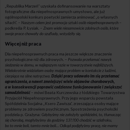
„Republika Marzeń” uzyskała dofinansowanie na warsztaty
fotograficzne dla niepełnosprawnych umysłowo, ale już
ogólnopolski konkurs poetycki zamierza animować „o własnych
siłach”. –
Naszym celem jest promocja sztuki osób niepełnosprawnych
–
podkreśla P. Łysiak. –
Znam wiele niesamowicie zdolnych osób, które
swoje prace chowały do szuflady, wstydziły się
.
Więcej niż praca
Dla niepełnosprawnych praca ma jeszcze większe znaczenie
psychologiczne niż dla zdrowych. –
Pozwala przełamać nawyk
siedzenia w domu, w najlepszym razie w towarzystwie najbliższych.
Wielokrotnie widziałam osoby mające problem w kontakcie z ludźmi,
cierpiące na silne natręctwa.
Dzięki pracy udawało im się przełamać
ograniczenia, a nawet zmniejszyć wiele objawów chorobowych,
a w konsekwencji poprawić codzienne funkcjonowanie i zwiększyć
samodzielność
– mówi Beata Kurczewska z łódzkiego Towarzystwa
Przyjaciół Niepełnosprawnych. Przy jego wsparciu powstała
Spółdzielnia Socjalna „Ksero Zawisza”, zrzeszająca osoby mające
problemy ze zdrowiem psychicznym. Spostrzeżenia psycholożki
podziela p. Grażyna:
Gdybyśmy nie założyły spółdzielni, to, tłumacząc
się chorobą, mogłybyśmy do godziny 13?:?00 chodzić w szlafroku,
bo to mnie boli, tamto mnie boli… Odkąd podjęłyśmy pracę, nie mamy