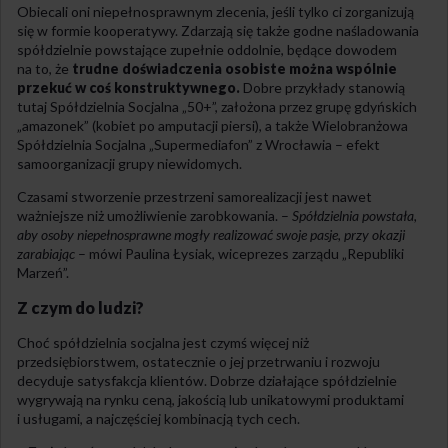
Obiecali oni niepełnosprawnym zlecenia, jeśli tylko ci zorganizują
się w formie kooperatywy. Zdarzają się także godne naśladowania
spółdzielnie powstające zupełnie oddolnie, będące dowodem
na to, że
trudne doświadczenia osobiste można wspólnie
przekuć w coś konstruktywnego.
Dobre przykłady stanowią
tutaj Spółdzielnia Socjalna „50+”, założona przez grupę gdyńskich
„amazonek” (kobiet po amputacji piersi), a także Wielobranżowa
Spółdzielnia Socjalna „Supermediafon” z Wrocławia – efekt
samoorganizacji grupy niewidomych.
Czasami stworzenie przestrzeni samorealizacji jest nawet
ważniejsze niż umożliwienie zarobkowania. –
Spółdzielnia powstała,
aby osoby niepełnosprawne mogły realizować swoje pasje, przy okazji
zarabiając
– mówi Paulina Łysiak, wiceprezes zarządu „Republiki
Marzeń”.
Z czym do ludzi?
Choć spółdzielnia socjalna jest czymś więcej niż
przedsiębiorstwem, ostatecznie o jej przetrwaniu i rozwoju
decyduje satysfakcja klientów. Dobrze działające spółdzielnie
wygrywają na rynku ceną, jakością lub unikatowymi produktami
i usługami, a najczęściej kombinacją tych cech.