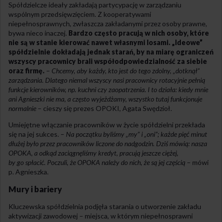
Spółdzielcze ideały zakładają partycypację w zarządzaniu
wspólnym przedsięwzięciem. Z kooperatywami
niepełnosprawnych, zwłaszcza zakładanymi przez osoby prawne,
bywa nieco inaczej.
Bardzo często pracują w nich osoby, które
nie są w stanie kierować nawet własnymi losami. „Ideowe”
spółdzielnie dokładają jednak starań, by na miarę ograniczeń
wszyscy pracownicy brali współodpowiedzialność za siebie
oraz firmę.
–
Chcemy, aby każdy, kto jest do tego zdolny, „dotknął”
zarządzania. Dlatego niemal wszyscy nasi pracownicy rotacyjnie pełnią
funkcje kierowników, np. kuchni czy zaopatrzenia. I to działa: kiedy mnie
ani Agnieszki nie ma, a często wyjeżdżamy, wszystko tutaj funkcjonuje
normalnie
– cieszy się prezes OPOKI, Agata Swędzioł.
Umiejętne włączanie pracowników w życie spółdzielni przekłada
się na jej sukces. –
Na początku byliśmy „my” i „oni”; każde pięć minut
dłużej było przez pracowników liczone do nadgodzin. Dziś mówią: nasza
OPOKA, a odkąd zaciągnęliśmy kredyt, pracują jeszcze ciężej,
by go spłacić. Poczuli, że OPOKA należy do nich, że są jej częścią
– mówi
p. Agnieszka.
Mury i bariery
Kluczewska spółdzielnia podjęła starania o utworzenie zakładu
aktywizacji zawodowej – miejsca, w którym niepełnosprawni