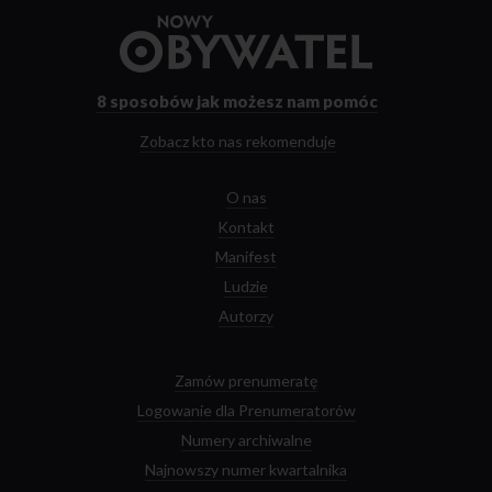
Przejdź
do
strony
głównej
8 sposobów
jak możesz nam pomóc
Zobacz kto nas rekomenduje
O nas
Kontakt
Manifest
Ludzie
Autorzy
Zamów prenumeratę
Logowanie dla Prenumeratorów
Numery archiwalne
Najnowszy numer kwartalnika