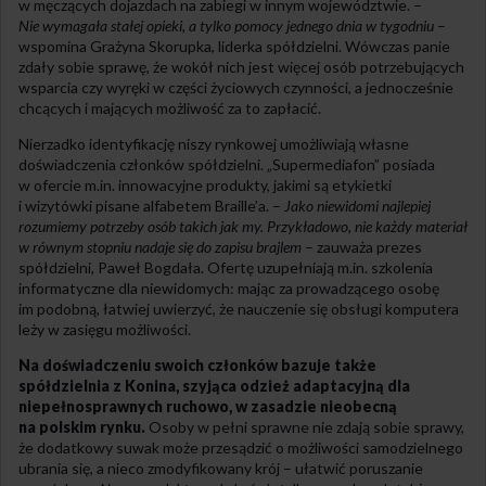
w męczących dojazdach na zabiegi w innym województwie. –
Nie wymagała stałej opieki, a tylko pomocy jednego dnia w tygodniu
–
wspomina Grażyna Skorupka, liderka spółdzielni. Wówczas panie
zdały sobie sprawę, że wokół nich jest więcej osób potrzebujących
wsparcia czy wyręki w części życiowych czynności, a jednocześnie
chcących i mających możliwość za to zapłacić.
Nierzadko identyfikację niszy rynkowej umożliwiają własne
doświadczenia członków spółdzielni. „Supermediafon” posiada
w ofercie m.in. innowacyjne produkty, jakimi są etykietki
i wizytówki pisane alfabetem Braille’a. –
Jako niewidomi najlepiej
rozumiemy potrzeby osób takich jak my. Przykładowo, nie każdy materiał
w równym stopniu nadaje się do zapisu brajlem
– zauważa prezes
spółdzielni, Paweł Bogdała. Ofertę uzupełniają m.in. szkolenia
informatyczne dla niewidomych: mając za prowadzącego osobę
im podobną, łatwiej uwierzyć, że nauczenie się obsługi komputera
leży w zasięgu możliwości.
Na doświadczeniu swoich członków bazuje także
spółdzielnia z Konina, szyjąca odzież adaptacyjną dla
niepełnosprawnych ruchowo, w zasadzie nieobecną
na polskim rynku.
Osoby w pełni sprawne nie zdają sobie sprawy,
że dodatkowy suwak może przesądzić o możliwości samodzielnego
ubrania się, a nieco zmodyfikowany krój – ułatwić poruszanie