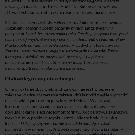
na wózku. –
Nasze produkty mają być nie tylko wygodne, ale także
atrakcyjne i modne
– podkreśla Andżelika Smorawska, szefowa
„Otwartych”, specjalistka w zakresie projektowania odzieży.
Są jednak i antyprzykłady. –
Niestety, spotkaliśmy się z postawami:
„weźmiemy dotację, a potem będziemy myśleć” lub ze świetnymi
pomysłami, jednak bez rozpoznania rynku. Ten drugi przypadek dotyczył
naszych znajomych, niepełnosprawnych matematyków i informatyków.
Przykro było patrzeć, jak bankrutowali
– wzdycha I. Kowalewska.
Paulina Łysiak zwraca uwagę na jeszcze jedną kwestię:
Trzeba
intensywnie działać, np. pozyskiwać zlecenia już na pół roku
przed rejestracją spółdzielni. Startujemy mając 0 zł na koncie,
a po miesiącu trzeba wypłacić pierwsze pensje…
Dla każdego coś potrzebnego
O ile chwytanie zbyt wielu srok za ogon nie jest w biznesie
zalecane, mądre poszerzanie zakresu działalności zwykle wychodzi
na zdrowie. Tym tropem poszła spółdzielnia z Wyszkowa,
której jeszcze przed rejestracją burmistrz obiecał powierzyć
obsługę lokalnej sieci wideomonitoringu. Kooperatywa zauważyła
również, że w pobliżu budynku Urzędu Miasta brakuje punktu
ksero. –
Dzięki uprzejmości burmistrza udało nam się uzyskać
powierzchnię w samym urzędzie, wykrojoną z jego własnej kancelarii
–
wspomina Kowalewska. To nie koniec dywersyfikacji źródeł