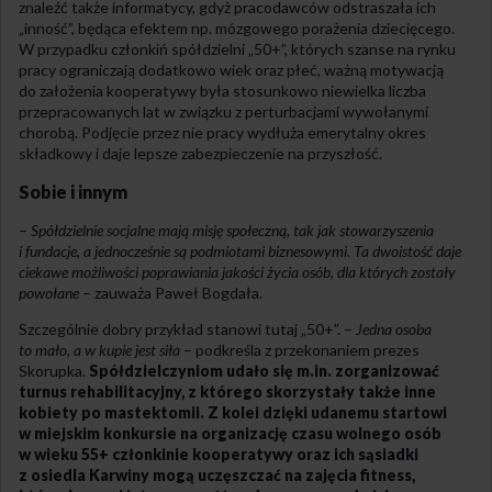
znaleźć także informatycy, gdyż pracodawców odstraszała ich
„inność”, będąca efektem np. mózgowego porażenia dziecięcego.
W przypadku członkiń spółdzielni „50+”, których szanse na rynku
pracy ograniczają dodatkowo wiek oraz płeć, ważną motywacją
do założenia kooperatywy była stosunkowo niewielka liczba
przepracowanych lat w związku z perturbacjami wywołanymi
chorobą. Podjęcie przez nie pracy wydłuża emerytalny okres
składkowy i daje lepsze zabezpieczenie na przyszłość.
Sobie i innym
–
Spółdzielnie socjalne mają misję społeczną, tak jak stowarzyszenia
i fundacje, a jednocześnie są podmiotami biznesowymi. Ta dwoistość daje
ciekawe możliwości poprawiania jakości życia osób, dla których zostały
powołane
– zauważa Paweł Bogdała.
Szczególnie dobry przykład stanowi tutaj „50+”. –
Jedna osoba
to mało, a w kupie jest siła
– podkreśla z przekonaniem prezes
Skorupka.
Spółdzielczyniom udało się m.in. zorganizować
turnus rehabilitacyjny, z którego skorzystały także inne
kobiety po mastektomii. Z kolei dzięki udanemu startowi
w miejskim konkursie na organizację czasu wolnego osób
w wieku 55+ członkinie kooperatywy oraz ich sąsiadki
z osiedla Karwiny mogą uczęszczać na zajęcia fitness,