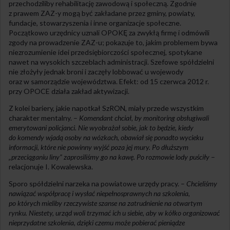
przechodziliby rehabilitację zawodową i społeczną. Zgodnie
z prawem ZAZ-y mogą być zakładane przez gminy, powiaty,
fundacje, stowarzyszenia i inne organizacje społeczne.
Początkowo urzędnicy uznali OPOKĘ za zwykłą firmę i odmówili
zgody na prowadzenie ZAZ-u; pokazuje to, jakim problemem bywa
niezrozumienie idei przedsiębiorczości społecznej, spotykane
nawet na wysokich szczeblach administracji. Szefowe spółdzielni
nie złożyły jednak broni i zaczęły lobbować u wojewody
oraz w samorządzie województwa. Efekt: od 15 czerwca 2012 r.
przy OPOCE działa zakład aktywizacji.
Z kolei bariery, jakie napotkał SzRON, miały przede wszystkim
charakter mentalny. –
Komendant chciał, by monitoring obsługiwali
emerytowani policjanci. Nie wyobrażał sobie, jak to będzie, kiedy
do komendy wjadą osoby na wózkach, obawiał się ponadto wycieku
informacji, które nie powinny wyjść poza jej mury. Po dłuższym
„przeciąganiu liny” zaprosiliśmy go na kawę. Po rozmowie lody puściły
–
relacjonuje I. Kowalewska.
Sporo spółdzielni narzeka na powiatowe urzędy pracy. –
Chcieliśmy
nawiązać współpracę i wysłać niepełnosprawnych na szkolenia,
po których mieliby rzeczywiste szanse na zatrudnienie na otwartym
rynku. Niestety, urząd woli trzymać ich u siebie, aby w kółko organizować
nieprzydatne szkolenia, dzięki czemu może pobierać pieniądze