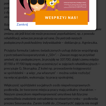
pamięta, kogo zatrudnia
– zapewnia p. Paulina. Od początku cały
pomysł na spółdzielnię opierał się na możliwościach osób
z dysfunkcjami. –
Oczywiście są rzeczy, których nie wykonają,
ale po to zatrudniamy także osoby zdrowe.
WESPRZYJ NAS!
Zamknij
Również organizacja pracy w tego rodzaju kooperatywach musi
uwzględniać potrzeby wszystkich pracowników. –
Działamy na dwie
zmiany, ale jeśli ktoś nie może pracować popołudniami, np. z powodu
rehabilitacji, wówczas pracuje od rana. Do potrzeb naszych
podopiecznych podchodzimy indywidualnie
– deklaruje p. Agnieszka.
Przyjęta formuła i zakres świadczonych usług dobrze współgrają
z potrzebami kooperatystek z „50+”. –
Zawsze mogę na przykład
umówić się z podopiecznym, że przyjdę na 10?:?00, dzięki czemu między
8?:?00 a 9?:?00 będę mogła uczestniczyć w zajęciach rehabilitacyjnych
–
precyzuje G. Skorupka. Z kolei np. prowadzenie księgowości
w spółdzielni – a więc „na własnym” – można sobie rozłożyć
na więcej godzin, wykonując tę pracę spokojniej.
Większość spółdzielni socjalnych osób niepełnosprawnych
podkreśla, że tworzone miejsca pracy mają unikalny charakter. –
Naszym szwaczkom niepełnosprawność umysłowa lub fizyczna
uniemożliwia znalezienie zatrudnienia na otwartym rynku
– podkreśla
prezes Smorawska. Zanim trafili do „Otwartych”, zajęcia nie mogli