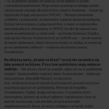
–
To, że jesteśmy socjalni, nie oznacza, że nie stajemy w szranki
z normalnymi podmiotami. Wygrywamy przetargi na obsługę szkoleń
i dostarczanie cateringu dla dużych firm, nawet w Krakowie
– chwali się
Agnieszka Ścigaj, wiceprezes OPOKI. –
Pierwsze zamówienie
zrobiliśmy z przekonania, że powinniśmy wspierać ekonomię społeczną.
Dziś już nie korzystamy z usług innych firm, a mamy w regionie kilka
naprawdę dobrych. Zamawiamy w OPOCE, bo nikt nie zapewni nam
równie wysokiej jakości w takiej cenie
– zachwala Kazimierz Ściążko,
wójt gminy Klucze. Podobnie było ze SzRON-em. –
Już nie musimy
się nawet reklamować, klienci sami przychodzą, bo wiedzą, że można się
po nas spodziewać solidności
– wyjaśnia wiceprezes Iwona
Kowalewska.
Na dłuższą metę „branie na litość” raczej nie sprawdza się
jako pomysł na biznes. Poza tym spółdzielcy mają większe
ambicje.
–
Nie chcemy zleceń na zasadzie „dajmy im, bo to spółdzielnia
socjalna”. Nasze produkty mają być dobre i konkurencyjne
– deklaruje
wiceszefowa „Republiki Marzeń”, producenta
m.in. okolicznościowych kartek ilustrowanych pracami artystów
współpracujących ze spółdzielnią. Wtóruje jej Angelika
Chrapkiewicz-Gądek, druga wiceprezes:
Z rysunków, które
otrzymujemy, staramy się wybrać najlepsze i najciekawsze. Liczy się
wartość artystyczna, a nie sam fakt, że są to prace osób
niepełnosprawnych
. Bywa, że wzory trafiające na kartki, kubki,