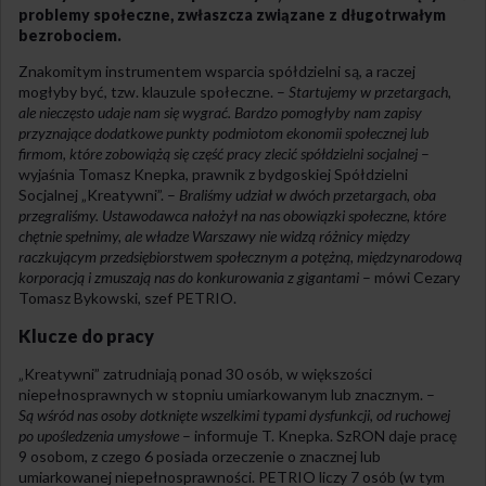
problemy społeczne, zwłaszcza związane z długotrwałym
bezrobociem.
Znakomitym instrumentem wsparcia spółdzielni są, a raczej
mogłyby być, tzw. klauzule społeczne. –
Startujemy w przetargach,
ale nieczęsto udaje nam się wygrać. Bardzo pomogłyby nam zapisy
przyznające dodatkowe punkty podmiotom ekonomii społecznej lub
firmom, które zobowiążą się część pracy zlecić spółdzielni socjalnej
–
wyjaśnia Tomasz Knepka, prawnik z bydgoskiej Spółdzielni
Socjalnej „Kreatywni”. –
Braliśmy udział w dwóch przetargach, oba
przegraliśmy. Ustawodawca nałożył na nas obowiązki społeczne, które
chętnie spełnimy, ale władze Warszawy nie widzą różnicy między
raczkującym przedsiębiorstwem społecznym a potężną, międzynarodową
korporacją i zmuszają nas do konkurowania z gigantami
– mówi Cezary
Tomasz Bykowski, szef PETRIO.
Klucze do pracy
„Kreatywni” zatrudniają ponad 30 osób, w większości
niepełnosprawnych w stopniu umiarkowanym lub znacznym. –
Są wśród nas osoby dotknięte wszelkimi typami dysfunkcji, od ruchowej
po upośledzenia umysłowe
– informuje T. Knepka. SzRON daje pracę
9 osobom, z czego 6 posiada orzeczenie o znacznej lub
umiarkowanej niepełnosprawności. PETRIO liczy 7 osób (w tym