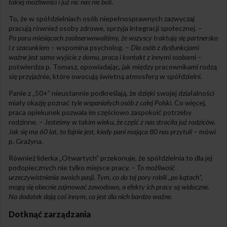
takiej możliwości i już nic nas nie boli
.
To, że w spółdzielniach osób niepełnosprawnych zazwyczaj
pracują również osoby zdrowe, sprzyja integracji społecznej. –
Po paru miesiącach zaobserwowaliśmy, że wszyscy traktują się partnersko
i z szacunkiem
– wspomina psycholog. –
Dla osób z dysfunkcjami
ważne jest samo wyjście z domu, praca i kontakt z innymi osobami
–
potwierdza p. Tomasz, opowiadając, jak między pracownikami rodzą
się przyjaźnie, które owocują świetną atmosferą w spółdzielni.
Panie z „50+” nieustannie podkreślają, że dzięki swojej działalności
miały okazję poznać
tyle wspaniałych osób z całej Polski
. Co więcej,
praca opiekunek pozwala im częściowo zaspokoić potrzeby
rodzinne. –
Jesteśmy w takim wieku, że część z nas straciła już rodziców.
Jak się ma 60 lat, to fajnie jest, kiedy pani mająca 80 nas przytuli
– mówi
p. Grażyna.
Również liderka „Otwartych” przekonuje, że spółdzielnia to dla jej
podopiecznych nie tylko miejsce pracy. –
To możliwość
urzeczywistnienia swoich pasji. Tym, co do tej pory robili „po kątach”,
mogą się obecnie zajmować zawodowo, a efekty ich pracy są widoczne.
Na dodatek dają coś innym, co jest dla nich bardzo ważne.
Dotknąć zarządzania