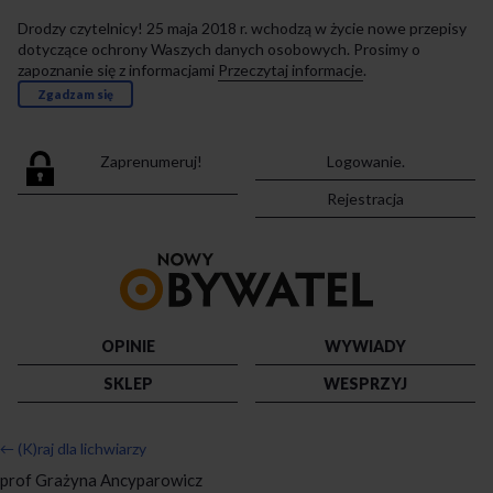
Drodzy czytelnicy! 25 maja 2018 r. wchodzą w życie nowe przepisy
dotyczące ochrony Waszych danych osobowych. Prosimy o
zapoznanie się z informacjami
Przeczytaj informacje
.
Zgadzam się
Zaprenumeruj!
Logowanie.
Rejestracja
Przejdź
do
strony
głównej
OPINIE
WYWIADY
SKLEP
WESPRZYJ
←
(K)raj dla lichwiarzy
prof Grażyna Ancyparowicz