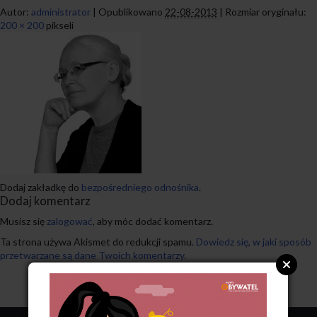
Autor:
administrator
|
Opublikowano
22-08-2013
|
Rozmiar oryginału:
200 × 200
pikseli
Dodaj zakładkę do
bezpośredniego odnośnika
.
Dodaj komentarz
Musisz się
zalogować
, aby móc dodać komentarz.
Ta strona używa Akismet do redukcji spamu.
Dowiedz się, w jaki sposób
przetwarzane są dane Twoich komentarzy.