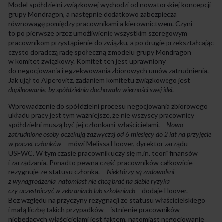
Model spółdzielni związkowej wychodzi od nowatorskiej koncepcji
grupy Mondragon, a następnie dodatkowo zabezpiecza
równowagę pomiędzy pracownikami a kierownictwem. Czyni
to po pierwsze przez umożliwienie wszystkim szeregowym
pracownikom przystąpienie do związku, a po drugie przekształcając
czysto doradczą radę społeczną z modelu grupy Mondragon
w komitet związkowy. Komitet ten jest uprawniony
do negocjowania i egzekwowania zbiorowych umów zatrudnienia.
Jak ujął to Alperovitz, zadaniem komitetu związkowego jest
dopilnowanie, by spółdzielnia dochowała wierności swej idei
.
Wprowadzenie do spółdzielni procesu negocjowania zbiorowego
układu pracy jest tym ważniejsze, że nie wszyscy pracownicy
spółdzielni muszą być jej członkami-właścicielami. –
Nowo
zatrudnione osoby oczekują zazwyczaj od 6 miesięcy do 2 lat na przyjęcie
w poczet członków
– mówi Melissa Hoover, dyrektor zarządu
USFWC. W tym czasie pracownik uczy się m.in. teorii finansów
i zarządzania. Ponadto pewna część pracowników całkowicie
rezygnuje ze statusu członka. –
Niektórzy są zadowoleni
z wynagrodzenia, natomiast nie chcą brać na siebie ryzyka
czy uczestniczyć w zebraniach lub szkoleniach –
dodaje Hoover.
Bez względu na przyczyny rezygnacji ze statusu właścicielskiego
i małą liczbę takich przypadków – istnienie pracowników
niebędących właścicielami jest faktem, natomiast negocjowanie