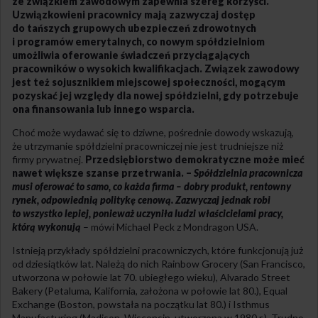
ze związkiem zawodowym zapewnia szereg korzyści.
Uzwiązkowieni pracownicy mają zazwyczaj dostęp
do tańszych grupowych ubezpieczeń zdrowotnych
i programów emerytalnych, co nowym spółdzielniom
umożliwia oferowanie świadczeń przyciągających
pracowników o wysokich kwalifikacjach. Związek zawodowy
jest też sojusznikiem miejscowej społeczności, mogącym
pozyskać jej względy dla nowej spółdzielni, gdy potrzebuje
ona finansowania lub innego wsparcia.
Choć może wydawać się to dziwne, pośrednie dowody wskazują,
że utrzymanie spółdzielni pracowniczej nie jest trudniejsze niż
firmy prywatnej.
Przedsiębiorstwo demokratyczne może mieć
nawet większe szanse przetrwania. –
Spółdzielnia pracownicza
musi oferować to samo, co każda firma – dobry produkt, rentowny
rynek, odpowiednią politykę cenową. Zazwyczaj jednak robi
to wszystko lepiej, ponieważ uczyniła ludzi właścicielami pracy,
którą wykonują
– mówi Michael Peck z Mondragon USA.
Istnieją przykłady spółdzielni pracowniczych, które funkcjonują już
od dziesiątków lat. Należą do nich Rainbow Grocery (San Francisco,
utworzona w połowie lat 70. ubiegłego wieku), Alvarado Street
Bakery (Petaluma, Kalifornia, założona w połowie lat 80.), Equal
Exchange (Boston, powstała na początku lat 80.) i Isthmus
Manufacturing (Madison, Wisconsin, utworzona w 1980 r.). Trudno