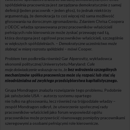
spółdzielnia pracownicza jest zarządzana demokratycznie z samej
definicji (jeden pracownik = jeden głos), to jednak niektórzy
argumentują, że demokracja to coś więcej niż sama możliwość
głosowania na dorocznym zgromadzeniu. Zdaniem Chrisa Coopera
z OEOC władza sprawowana przez pracowników-właścicieli
pełniących role kierownicze może zyskać przewagę nad tą,
która dostępna jest ogółowi pracowników-właścicieli, szczególnie
w większych spółdzielniach. –
Demokratyczne uczestnictwo może
słabnąć w miarę rozrostu spółdzielni
– mówi Cooper.
Problem ten podkreśla również Gar Alperovitz, wykładowca
ekonomii politycznej Uniwersytetu Maryland:
Całe
moje doświadczenie wskazuje na to, że
bez wdrożenia szczególnych
mechanizmów spółka pracownicza może się rozpaść lub stać się
nieodróżnialna od zwykłego przedsiębiorstwa kapitalistycznego
.
Grupa Mondragon znalazła rozwiązanie tego problemu. Podobnie
jak założyciele USA – autorzy systemu opartego
nie tylko na głosowaniu, lecz również na trójpodziale władzy –
zespół Mondragon odkrył, że utworzenie społecznej rady
pracowników-właścicieli jako forum wypowiedzi ogółu
pracowników może przywrócić równowagę pomiędzy pracownikami
szeregowymi a osobami pełniącymi role kierownicze.