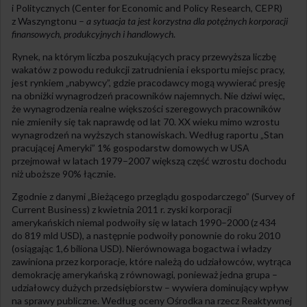
i Politycznych (Center for Economic and Policy Research, CEPR)
z Waszyngtonu –
a sytuacja ta jest korzystna dla potężnych korporacji
finansowych, produkcyjnych i handlowych
.
Rynek, na którym liczba poszukujących pracy przewyższa liczbę
wakatów z powodu redukcji zatrudnienia i eksportu miejsc pracy,
jest rynkiem „nabywcy”, gdzie pracodawcy mogą wywierać presję
na obniżki wynagrodzeń pracowników najemnych. Nie dziwi więc,
że wynagrodzenia realne większości szeregowych pracowników
nie zmieniły się tak naprawdę od lat 70. XX wieku mimo wzrostu
wynagrodzeń na wyższych stanowiskach. Według raportu „Stan
pracującej Ameryki” 1% gospodarstw domowych w USA
przejmował w latach 1979–2007 większą część wzrostu dochodu
niż uboższe 90% łącznie.
Zgodnie z danymi „Bieżącego przeglądu gospodarczego” (Survey of
Current Business) z kwietnia 2011 r. zyski korporacji
amerykańskich niemal podwoiły się w latach 1990–2000 (z 434
do 819 mld USD), a następnie podwoiły ponownie do roku 2010
(osiągając 1,6 biliona USD). Nierównowaga bogactwa i władzy
zawiniona przez korporacje, które należą do udziałowców, wytrąca
demokrację amerykańską z równowagi, ponieważ jedna grupa –
udziałowcy dużych przedsiębiorstw – wywiera dominujący wpływ
na sprawy publiczne. Według oceny Ośrodka na rzecz Reaktywnej