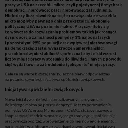
pracy w USA na szczeblu mikro, czyli pojedynczej firmy: brak
demokracji, nierówność płac i niepewność zatrudnienia.
Niektórzy liczą również na to, że rozwiązania ze szczebla
mikro mogłyby pewnego dnia przekształcić ekonomię
polityczną USA na poziomie makro. Przyczyniłoby się
to wówczas do rozwiązania problemów takich jak rosnąca
dysproporcja zamożności pomiędzy 1% najbogatszych
i pozostałymi 99% populacji oraz wpływ tej nierównowagi
na demokrację; zastój wynagrodzeń amerykańskich
pracobiorców; niestabilność społeczna i zbyt niski wzrost
liczby miejsc pracy w stosunku do likwidacji innych z powodu
cięć wydatków na zatrudnienie i „eksportu” miejsc pracy.
Cele te są warte bliższej analizy, lecz najpierw odpowiedzmy
na pytanie, czym jest inicjatywa spółdzielni związkowych.
Inicjatywa spółdzielni związkowych
Nowa inicjatywa nie jest scentralizowanym programem,
do którego można po prostu dołączyć. Jest to porozumienie
pomiędzy USW, grupą Mondragon i OEOC, służące rozwojowi
i popularyzacji modelu wzmacniającego tradycyjną spółdzielnię
pracowniczą poprzez wprowadzenie do niej nowego elementu:
partnerskiej współpracy ze związkami zawodowymi. Inicjatywa