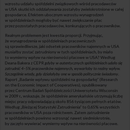
wzrostu udziału spółdzielni związkowych wśród pracodawców
w USA skutki ich oddziaływania zostałyby zwielokrotnione w całej
gospodarce. Efektem ubocznym wzrostu wynagrodzeń
w spółdzielniach mogłoby być nawet zwiększanie płac
przez pozostałych pracodawców, konkurujących o pracowników.
Realnym problemem jest kwestia proporcji. Przyjmując,
że wynagrodzenia w spółdzielniach pracowniczych
są sprawiedliwsze, jaki odsetek pracowników najemnych w USA
musiałby zostać zatrudniony w tych spółdzielniach, by miało
to wymierny wpływ na nierówności płacowe w USA? Według
Deana Bakera z CEPR
gdyby w autentycznych spółdzielniach udało się
zatrudnić 4–5% pracowników najemnych, wywarłoby to realny wpływ.
Szczególnie wtedy, gdy działałyby one w sposób politycznie świadomy
.
Raport „Badanie wpływu spółdzielni na gospodarkę” (Research
on the Economic Impact of Cooperatives), opublikowany
przez Centrum Badań Spółdzielczości Uniwersytetu Wisconsin
w 2009 r., wskazuje, że spółdzielnie amerykańskie utrzymują liczbę
miejsc pracy odpowiadającą około 856 tysiącom pełnych etatów.
Według „Bieżącej Statystyki Zatrudnienia” to 0,65% wszystkich
pracowników w USA poza rolnictwem. Zatem zatrudnienie
w spółdzielniach powinno wzrosnąć nawet siedmiokrotnie,
by zaczęło wywierać wymierny wpływ na nierówności płacowe.