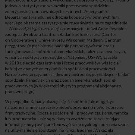
jednak o statystyczne wskaźniki przetrwania spółdzielni
amerykańskich, pracowniczych czy innych. Amerykański
Departament Handlu nie odróżnia kooperatyw od innych firm,
więc jego obszerna statystyka nie rzuca światła na to zagadnienie.
–
Wiemy od jakiegoś czasu o tej luce w danych –
mówi Anne Reynolds,
zastępca dyrektora Centrum Badań Spółdzielczości (Center
on Cooperatives) Uniwersytetu Wisconsin-Madison. Centrum
przygotowuje pięcioletnie badanie perspektywiczne czasu
funkcjonowania spółdzielni amerykańskich, także pracowniczych,
w różnych sektorach gospodarki. Natomiast USFWC zaczęła
w 2013 r. śledzić czas istnienia i liczbę pracowników-właścicieli
każdej ze znanych amerykańskich spółdzielni pracowniczych.
Na razie wystarczyć muszą dowody pośrednie, pochodzące z badań
spółdzielni kanadyjskich oraz z badań amerykańskich spółek
pracowniczych (w większości objętych programami akcjonariatu
pracowniczego).
W przypadku Kanady okazuje się, że spółdzielnie mogą być
narażone na mniejsze ryzyko niepowodzenia niż nowo tworzone
firmy tradycyjne. Rodzaje spółdzielni – pracownicza, konsumencka
lub producencka – nie są w danych wyróżnione, lecz istniejące
informacje mogą być punktem wyjścia do ogólnego poznania szans
na utrzymanie się spółdzielni na rynku. Badanie „Wskaźniki