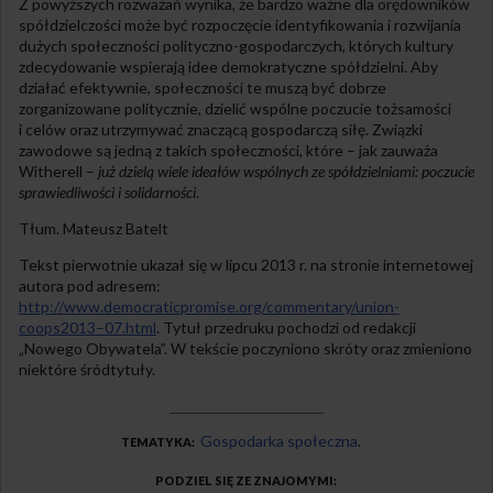
Z powyższych rozważań wynika, że bardzo ważne dla orędowników
spółdzielczości może być rozpoczęcie identyfikowania i rozwijania
dużych społeczności polityczno-gospodarczych, których kultury
zdecydowanie wspierają idee demokratyczne spółdzielni. Aby
działać efektywnie, społeczności te muszą być dobrze
zorganizowane politycznie, dzielić wspólne poczucie tożsamości
i celów oraz utrzymywać znaczącą gospodarczą siłę. Związki
zawodowe są jedną z takich społeczności, które – jak zauważa
Witherell –
już dzielą wiele ideałów wspólnych ze spółdzielniami: poczucie
sprawiedliwości i solidarności
.
Tłum. Mateusz Batelt
Tekst pierwotnie ukazał się w lipcu 2013 r. na stronie internetowej
autora pod adresem:
http://www.democraticpromise.org/commentary/union-
coops2013–07.html
. Tytuł przedruku pochodzi od redakcji
„Nowego Obywatela”. W tekście poczyniono skróty oraz zmieniono
niektóre śródtytuły.
Gospodarka społeczna
TEMATYKA
PODZIEL SIĘ ZE ZNAJOMYMI