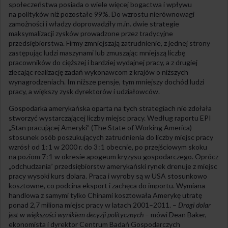
społeczeństwa posiada o wiele więcej bogactwa i wpływu
na polityków niż pozostałe 99%. Do wzrostu nierównowagi
zamożności i władzy doprowadziły m.in. dwie strategie
maksymalizacji zysków prowadzone przez tradycyjne
przedsiębiorstwa. Firmy zmniejszają zatrudnienie, z jednej strony
zastępując ludzi maszynami lub zmuszając mniejszą liczbę
pracowników do cięższej i bardziej wydajnej pracy, a z drugiej
zlecając realizację zadań wykonawcom z krajów o niższych
wynagrodzeniach. Im niższe pensje, tym mniejszy dochód ludzi
pracy, a większy zysk dyrektorów i udziałowców.
Gospodarka amerykańska oparta na tych strategiach nie zdołała
stworzyć wystarczającej liczby miejsc pracy. Według raportu EPI
„Stan pracującej Ameryki” (The State of Working America)
stosunek osób poszukujących zatrudnienia do liczby miejsc pracy
wzrósł od 1 : 1 w 2000 r. do 3 : 1 obecnie, po przejściowym skoku
na poziom 7 : 1 w okresie apogeum kryzysu gospodarczego. Oprócz
„odchudzania” przedsiębiorstw amerykański rynek drenuje z miejsc
pracy wysoki kurs dolara. Praca i wyroby są w USA stosunkowo
kosztowne, co podcina eksport i zachęca do importu. Wymiana
handlowa z samymi tylko Chinami kosztowała Amerykę utratę
ponad 2,7 miliona miejsc pracy w latach 2001–2011. –
Drogi dolar
jest w większości wynikiem decyzji politycznych
– mówi Dean Baker,
ekonomista i dyrektor Centrum Badań Gospodarczych