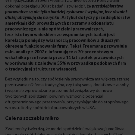
W międzyczasie Steven Freeman z Uniwersytetu Pensylwanii
dokonał przeglądu 30 lat badań i stwierdził, że
przedsiębiorstwa
pracownicze są nie tylko bardziej zyskowne i wydajne, lecz również
dłużej utrzymują się na rynku
. Artykuł dotyczy przedsiębiorstw
amerykańskich prowadzących programy akcjonariatu
pracowniczego, a nie spółdzielni pracowniczych,
lecz istotnym wnioskiem ze wspomnianych badań jest
korelacja pomiędzy własnością pracowników a dłuższym
okresem funkcjonowania firmy. Tekst Freemana przywołuje
m.in. analizy z 2007 r. informujące o 70-procentowym
wskaźniku przetrwania przez 11 lat spółek pracowniczych
w porównaniu z zaledwie 55% w przypadku podobnych firm
o tradycyjnej strukturze własności.
Bez względu na to, czy spółdzielnia pracownicza ma większą szansę
przetrwania niż firma tradycyjna, czy taką samą, dodatkowe zasoby
i wsparcie wprowadzane przez model związkowy do nowo
tworzonych spółdzielni powinny wzmocnić potencjał
długoterminowego przetrwania, przyczyniając się do stopniowego
wzrostu liczby spółdzielni pracowniczych w USA.
Cele na szczeblu mikro
Zwolennicy twierdzą, że model spółdzielni związkowej umożliwia
tworzenie spółdzielni znacznie bardziej demokratycznych. Choć