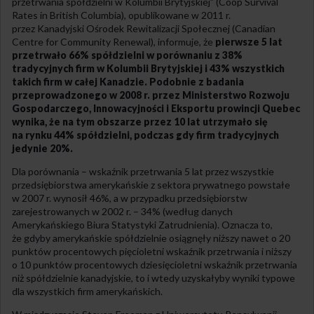
przetrwania spółdzielni w Kolumbii Brytyjskiej” (Coop Survival
Rates in British Columbia), opublikowane w 2011 r.
przez Kanadyjski Ośrodek Rewitalizacji Społecznej (Canadian
Centre for Community Renewal), informuje, że
pierwsze 5 lat
przetrwało 66% spółdzielni w porównaniu z 38%
tradycyjnych firm w Kolumbii Brytyjskiej i 43% wszystkich
takich firm w całej Kanadzie. Podobnie z badania
przeprowadzonego w 2008 r. przez Ministerstwo Rozwoju
Gospodarczego, Innowacyjności i Eksportu prowincji Quebec
wynika, że na tym obszarze przez 10 lat utrzymało się
na rynku 44% spółdzielni, podczas gdy firm tradycyjnych
jedynie 20%.
Dla porównania – wskaźnik przetrwania 5 lat przez wszystkie
przedsiębiorstwa amerykańskie z sektora prywatnego powstałe
w 2007 r. wynosił 46%, a w przypadku przedsiębiorstw
zarejestrowanych w 2002 r. – 34% (według danych
Amerykańskiego Biura Statystyki Zatrudnienia). Oznacza to,
że gdyby amerykańskie spółdzielnie osiągnęły niższy nawet o 20
punktów procentowych pięcioletni wskaźnik przetrwania i niższy
o 10 punktów procentowych dziesięcioletni wskaźnik przetrwania
niż spółdzielnie kanadyjskie, to i wtedy uzyskałyby wyniki typowe
dla wszystkich firm amerykańskich.