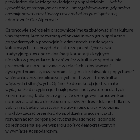
przykładem dla każdego zakładającego spółdzielnię. –
Należy
upewnić się, że postępujemy słusznie – szczególnie wówczas, gdy projekt
obejmuje nowe normy i tworzy nowy rodzaj instytucji społecznej –
odnotowuje Gar Alperovitz.
Członkowie spółdzielni pracowniczej mogą zbudować silną kulturę
wewnętrzną, lecz pozostaną członkami innych grup społeczno-
gospodarczych o potencjalnie odmiennych tendencjach
kulturowych – na przykład o kulturze przedsiębiorstwa
tradycyjnego. W epoce dominacji korporacji akcyjnych
nie tylko w gospodarce, lecz również w kulturze spółdzielnia
pracownicza może odczuwać w relacjach z dostawcami,
dystrybutorami czy inwestorami to „poszturchiwanie i popychanie”
w kierunku antydemokratycznych postaw ze strony kultur
większych i silniejszych. Opinie, że demokracja jest za mało
wydajna; że dyscyplina jest najlepszym motywatorem dla tych
z nizin, a pieniądz dla tych z góry; że szeregowym pracownikom
nie można zaufać, a dyrektorom należy; że drogi dolar jest dla nas
dobry i nie będzie kosztował utraty miejsc pracy – te opinie
mogłyby zacząć przenikać do spółdzielni pracowniczych,
rozwadniać ich odrębną polityczną świadomość i zdolność
do jednoczenia się we wsparciu polityk demokratycznych
w wymiarze gospodarczym.