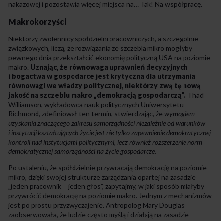
nakazowej i pozostawia więcej miejsca na… Tak! Na współpracę.
Makrokorzyści
Niektórzy zwolennicy spółdzielni pracowniczych, a szczególnie
związkowych, liczą, że rozwiązania ze szczebla mikro mogłyby
pewnego dnia przekształcić ekonomię polityczną USA na poziomie
makro.
Uznając, że równowaga uprawnień decyzyjnych
i bogactwa w gospodarce jest krytyczna dla utrzymania
równowagi we władzy politycznej, niektórzy zwą tę nową
jakość na szczeblu makro „demokracją gospodarczą”.
Thad
Williamson, wykładowca nauk politycznych Uniwersytetu
Richmond, zdefiniował ten termin, stwierdzając, że
wymogiem
uzyskania znaczącego zakresu samorządności niezależnie od warunków
i instytucji kształtujących życie jest nie tylko zapewnienie demokratycznej
kontroli nad instytucjami politycznymi, lecz również rozszerzenie norm
demokratycznej samorządności na życie gospodarcze.
Po ustaleniu, że spółdzielnie przywracają demokrację na poziomie
mikro, dzięki swojej strukturze zarządzania opartej na zasadzie
„jeden pracownik = jeden głos”, zapytajmy, w jaki sposób miałyby
przywrócić demokrację na poziomie makro. Jednym z mechanizmów
jest po prostu przyzwyczajenie. Antropolog Mary Douglas
zaobserwowała, że ludzie często myślą i działają na zasadzie