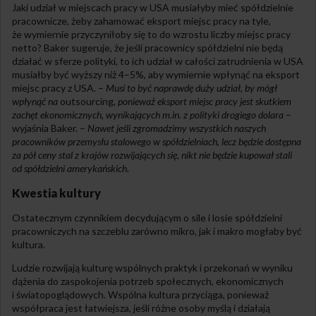
Jaki udział w miejscach pracy w USA musiałyby mieć spółdzielnie
pracownicze, żeby zahamować eksport miejsc pracy na tyle,
że wymiernie przyczyniłoby się to do wzrostu liczby miejsc pracy
netto? Baker sugeruje, że jeśli pracownicy spółdzielni nie będą
działać w sferze polityki, to ich udział w całości zatrudnienia w USA
musiałby być wyższy niż 4–5%, aby wymiernie wpłynąć na eksport
miejsc pracy z USA. –
Musi to być naprawdę duży udział, by mógł
wpłynąć na
outsourcing
, ponieważ eksport miejsc pracy jest skutkiem
zachęt ekonomicznych, wynikających m.in. z polityki drogiego dolara
–
wyjaśnia Baker. –
Nawet jeśli zgromadzimy wszystkich naszych
pracowników przemysłu stalowego w spółdzielniach, lecz będzie dostępna
za pół ceny stal z krajów rozwijających się, nikt nie będzie kupował stali
od spółdzielni amerykańskich
.
Kwestia kultury
Ostatecznym czynnikiem decydującym o sile i losie spółdzielni
pracowniczych na szczeblu zarówno mikro, jak i makro mogłaby być
kultura.
Ludzie rozwijają kulturę wspólnych praktyk i przekonań w wyniku
dążenia do zaspokojenia potrzeb społecznych, ekonomicznych
i światopoglądowych. Wspólna kultura przyciąga, ponieważ
współpraca jest łatwiejsza, jeśli różne osoby myślą i działają