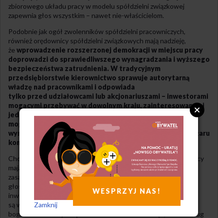
zbiorowego układu pracy w modelu spółdzielni związkowej
zapewnia głos wszystkim – nawet nie-właścicielom.
Podobnie jak ogół zwolenników spółdzielni pracowniczych,
również orędownicy spółdzielni związkowych mają nadzieję,
że
wprowadzenie rozszerzonej demokracji w miejscu pracy
doprowadzi do sprawiedliwszego wynagradzania i wyższego
bezpieczeństwa zatrudnienia. W tradycyjnym
przedsiębiorstwie kierownictwo sprawuje autorytarną
władzę nad pracownikami i odpowiada
tylko przed udziałowcami lub akcjonariuszami – inwestorami
mogącymi przebywać w dowolnym kraju, zainteresowanymi
jednym: jak najwyższym zwrotem z inwestycji. Inwestorzy
mogą wymuszać maksymalizację zysków kosztem cięć
wynagrodzeń i zatrudnienia, nie odczuwając przy tym ciężaru
konsekwencji tych działań.
Choć istnieją tradycyjne przedsiębiorstwa, w których pracownicy
mają udziały, to jednak obowiązuje w nich nie demokratyczna
zasada „jedna osoba = jeden głos”, lecz kapitalistyczna reguła
głosowania udziałami. Wysoko opłacani dyrektorzy i zamożni
WESPRZYJ NAS!
inwestorzy zewnętrzni dysponujący większością udziałów
Zamknij
są w takiej sytuacji zawsze górą. Prowadzi to do konsolidacji
bogactwa i władzy w rękach niewielu. Nie dziwi więc, że – według