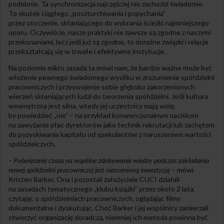
podobnie. Ta synchronizacja najczęściej nie zachodzi świadomie.
To skutek ciągłego „poszturchiwania i popychania”
przez otoczenie, skłaniającego do wybrania ścieżki najmniejszego
oporu. Oczywiście, nasze praktyki nie zawsze są zgodne z naszymi
przekonaniami, lecz jeśli już są zgodne, to doraźne związki i relacje
przekształcają się w trwałe i efektywne instytucje.
Na poziomie mikro zasada ta mówi nam, że bardzo ważne może być
włożenie pewnego świadomego wysiłku w zrozumienie spółdzielni
pracowniczych i przyswojenie sobie głęboko zakorzenionych
wierzeń skłaniających ludzi do tworzenia spółdzielni. Jeśli kultura
wewnętrzna jest silna, wtedy jej uczestnicy mają wolę,
by powiedzieć „nie” – na przykład konwencjonalnym naciskom
na zawyżanie płac dyrektorów jako technik rekrutacji lub zachętom
do pozyskiwania kapitału od spekulantów z naruszeniem wartości
spółdzielczych.
– Poświęcenie czasu na wspólne zdobywanie wiedzy podczas zakładania
nowej spółdzielni pracowniczej jest nieocenioną inwestycją
– mówi
Kristen Barker. Ona i pozostali założyciele CUCI działali
na zasadach tematycznego „klubu książki” przez około 2 lata,
czytając o spółdzielniach pracowniczych, oglądając filmy
dokumentalne i dyskutując. Choć Barker i jej wspólnicy zamierzali
stworzyć organizację doradczą, niemniej ich metoda powinna być