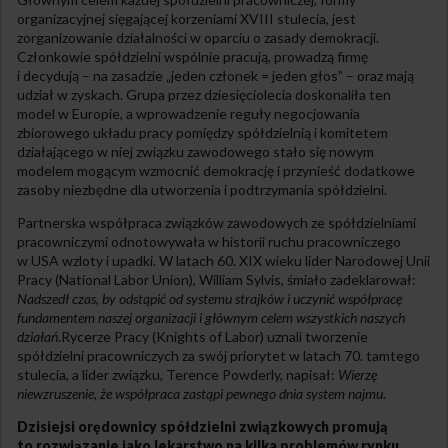
organizacyjnej sięgającej korzeniami XVIII stulecia, jest
zorganizowanie działalności w oparciu o zasady demokracji.
Członkowie spółdzielni wspólnie pracują, prowadzą firmę
i decydują – na zasadzie „jeden członek = jeden głos” – oraz mają
udział w zyskach. Grupa przez dziesięciolecia doskonaliła ten
model w Europie, a wprowadzenie reguły negocjowania
zbiorowego układu pracy pomiędzy spółdzielnią i komitetem
działającego w niej związku zawodowego stało się nowym
modelem mogącym wzmocnić demokrację i przynieść dodatkowe
zasoby niezbędne dla utworzenia i podtrzymania spółdzielni.
Partnerska współpraca związków zawodowych ze spółdzielniami
pracowniczymi odnotowywała w historii ruchu pracowniczego
w USA wzloty i upadki. W latach 60. XIX wieku lider Narodowej Unii
Pracy (National Labor Union), William Sylvis, śmiało zadeklarował:
Nadszedł czas, by odstąpić od systemu strajków i uczynić współpracę
fundamentem naszej organizacji i głównym celem wszystkich naszych
działań
.Rycerze Pracy (Knights of Labor) uznali tworzenie
spółdzielni pracowniczych za swój priorytet w latach 70. tamtego
stulecia, a lider związku, Terence Powderly, napisał:
Wierzę
niewzruszenie, że współpraca zastąpi pewnego dnia system najmu
.
Dzisiejsi orędownicy spółdzielni związkowych promują
to rozwiązanie jako lekarstwo na kilka problemów rynku