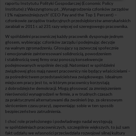
raportu Instytutu Polityki Gospodarczej (Economic Policy
Institute) z Waszyngtonu pt. „Wynagrodzenia członków zarządów
i 1% najzamożniejszych” (CEO Pay and the Top 1 Percent) –
członkowie zarządów tradycyjnych przedsiębiorstw amerykańskich
zarabiali w 2011 r. aż 231 razy więcej od szeregowego pracownika.
W spółdzielni pracowniczej każdy pracownik dysponuje jednym
głosem, wybierając członków zarządu i podejmując decyzje
na walnym zgromadzeniu. Głosujący są zazwyczaj społecznie
i emocjonalnie zainteresowani solidnością, powodzeniem
i stabilnością swej firmy oraz ponoszą konsekwencje
podejmowanych wspólnie decyzji. Natomiast w spółdzielni
związkowej głos mają nawet pracownicy nie będący właścicielami –
za pośrednictwem przedstawicielstwa związkowego. Idealnym
miejscem pracy jest to, w którym pracownicy korzystają
z dobrodziejstw demokracji. Mogą głosować za zmniejszeniem
nierówności wynagrodzeń w firmie, a w trudnych czasach
za praktycznymi alternatywami dla zwolnień (np. za okresowym
skróceniem czasu pracy), zapewniając sobie w ten sposób
bezpieczeństwo zatrudnienia.
I choć role przełożonego i podwładnego nadal występują
w spółdzielniach pracowniczych, szczególnie większych, to już sam
fakt udziału we własności przeciwdziała rozwojowi silnej kultury