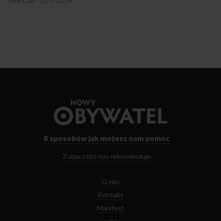
John Clay
·
27-1-2014
Przejdź
do
strony
głównej
8 sposobów
jak możesz nam pomóc
Zobacz kto nas rekomenduje
O nas
Kontakt
Manifest