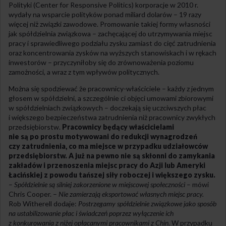
Polityki (Center for Responsive Politics) korporacje w 2010 r.
wydały na wsparcie polityków ponad miliard dolarów – 19 razy
więcej niż związki zawodowe. Promowanie takiej formy własności
jak spółdzielnia związkowa – zachęcającej do utrzymywania miejsc
pracy i sprawiedliwego podziału zysku zamiast do cięć zatrudnienia
oraz koncentrowania zysków na wyższych stanowiskach i w rękach
inwestorów – przyczyniłoby się do zrównoważenia poziomu
zamożności, a wraz z tym wpływów politycznych.
Można się spodziewać że pracownicy-właściciele – każdy z jednym
głosem w spółdzielni, a szczególnie ci objęci umowami zbiorowymi
w spółdzielniach związkowych – doczekają się uczciwszych płac
i większego bezpieczeństwa zatrudnienia niż pracownicy zwykłych
przedsiębiorstw.
Pracownicy będący właścicielami
nie są po prostu motywowani do redukcji wynagrodzeń
czy zatrudnienia, co ma miejsce w przypadku udziałowców
przedsiębiorstw. A już na pewno nie są skłonni do zamykania
zakładów i przenoszenia miejsc pracy do Azji lub Ameryki
Łacińskiej z powodu tańszej siły roboczej i większego zysku.
–
Spółdzielnie są silniej zakorzenione w miejscowej społeczności
– mówi
Chris Cooper. –
Nie zamierzają eksportować własnych miejsc pracy.
Rob Witherell dodaje:
Postrzegamy spółdzielnie związkowe jako sposób
na ustabilizowanie płac i świadczeń poprzez wyłączenie ich
z konkurowania z niżej opłacanymi pracownikami z Chin
. W przypadku