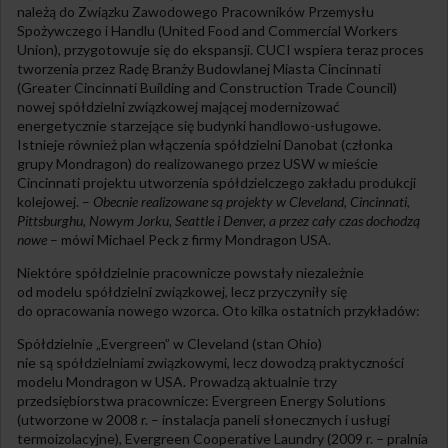
należą do Związku Zawodowego Pracowników Przemysłu
Spożywczego i Handlu (United Food and Commercial Workers
Union), przygotowuje się do ekspansji. CUCI wspiera teraz proces
tworzenia przez Radę Branży Budowlanej Miasta Cincinnati
(Greater Cincinnati Building and Construction Trade Council)
nowej spółdzielni związkowej mającej modernizować
energetycznie starzejące się budynki handlowo-usługowe.
Istnieje również plan włączenia spółdzielni Danobat (członka
grupy Mondragon) do realizowanego przez USW w mieście
Cincinnati projektu utworzenia spółdzielczego zakładu produkcji
kolejowej. –
Obecnie realizowane są projekty w Cleveland, Cincinnati,
Pittsburghu, Nowym Jorku, Seattle i Denver, a przez cały czas dochodzą
nowe
– mówi Michael Peck z firmy Mondragon USA.
Niektóre spółdzielnie pracownicze powstały niezależnie
od modelu spółdzielni związkowej, lecz przyczyniły się
do opracowania nowego wzorca. Oto kilka ostatnich przykładów:
Spółdzielnie „Evergreen” w Cleveland (stan Ohio)
nie są spółdzielniami związkowymi, lecz dowodzą praktyczności
modelu Mondragon w USA. Prowadzą aktualnie trzy
przedsiębiorstwa pracownicze: Evergreen Energy Solutions
(utworzone w 2008 r. – instalacja paneli słonecznych i usługi
termoizolacyjne), Evergreen Cooperative Laundry (2009 r. – pralnia