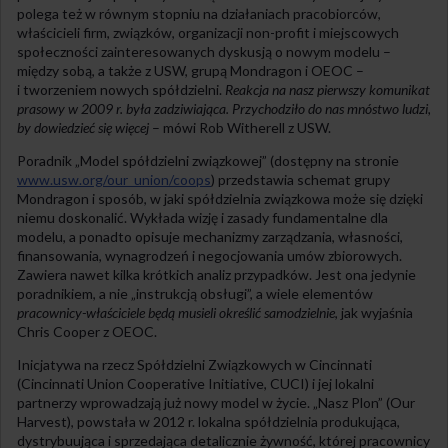
polega też w równym stopniu na działaniach pracobiorców,
właścicieli firm, związków, organizacji non-profit i miejscowych
społeczności zainteresowanych dyskusją o nowym modelu –
między sobą, a także z USW, grupą Mondragon i OEOC –
i tworzeniem nowych spółdzielni.
Reakcja na nasz pierwszy komunikat
prasowy w 2009 r. była zadziwiająca. Przychodziło do nas mnóstwo ludzi,
by dowiedzieć się więcej
– mówi Rob Witherell z USW.
Poradnik „Model spółdzielni związkowej” (dostępny na stronie
www.usw.org/our_union/coops
) przedstawia schemat grupy
Mondragon i sposób, w jaki spółdzielnia związkowa może się dzięki
niemu doskonalić. Wykłada wizję i zasady fundamentalne dla
modelu, a ponadto opisuje mechanizmy zarządzania, własności,
finansowania, wynagrodzeń i negocjowania umów zbiorowych.
Zawiera nawet kilka krótkich analiz przypadków. Jest ona jedynie
poradnikiem, a nie „instrukcją obsługi”, a wiele elementów
pracownicy-właściciele będą musieli określić samodzielnie
, jak wyjaśnia
Chris Cooper z OEOC.
Inicjatywa na rzecz Spółdzielni Związkowych w Cincinnati
(Cincinnati Union Cooperative Initiative, CUCI) i jej lokalni
partnerzy wprowadzają już nowy model w życie. „Nasz Plon” (Our
Harvest), powstała w 2012 r. lokalna spółdzielnia produkująca,
dystrybuująca i sprzedająca detalicznie żywność, której pracownicy