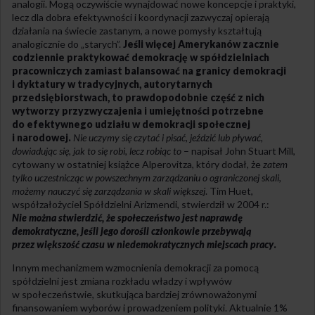
analogii. Mogą oczywiście wynajdować nowe koncepcje i praktyki,
lecz dla dobra efektywności i koordynacji zazwyczaj opierają
działania na świecie zastanym, a nowe pomysły kształtują
analogicznie do „starych”.
Jeśli więcej Amerykanów zacznie
codziennie praktykować demokrację w spółdzielniach
pracowniczych zamiast balansować na granicy demokracji
i dyktatury w tradycyjnych, autorytarnych
przedsiębiorstwach, to prawdopodobnie część z nich
wytworzy przyzwyczajenia i umiejętności potrzebne
do efektywnego udziału w demokracji społecznej
i narodowej.
Nie uczymy się czytać i pisać, jeździć lub pływać,
dowiadując się, jak to się robi, lecz robiąc to
– napisał John Stuart Mill,
cytowany w ostatniej książce Alperovitza, który dodał, że
zatem
tylko uczestnicząc w powszechnym zarządzaniu o ograniczonej skali,
możemy nauczyć się zarządzania w skali większej
. Tim Huet,
współzałożyciel Spółdzielni Arizmendi, stwierdził w 2004 r.:
Nie można stwierdzić, że społeczeństwo jest naprawdę
demokratyczne, jeśli jego dorośli członkowie przebywają
przez większość czasu w niedemokratycznych miejscach pracy
.
Innym mechanizmem wzmocnienia demokracji za pomocą
spółdzielni jest zmiana rozkładu władzy i wpływów
w społeczeństwie, skutkująca bardziej zrównoważonymi
finansowaniem wyborów i prowadzeniem polityki. Aktualnie 1%