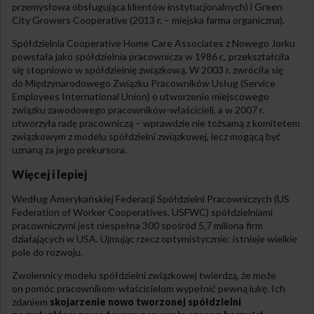
przemysłowa obsługująca klientów instytucjonalnych) i Green
City Growers Cooperative (2013 r. – miejska farma organiczna).
Spółdzielnia Cooperative Home Care Associates z Nowego Jorku
powstała jako spółdzielnia pracownicza w 1986 r., przekształciła
się stopniowo w spółdzielnię związkową. W 2003 r. zwróciła się
do Międzynarodowego Związku Pracowników Usług (Service
Employees International Union) o utworzenie miejscowego
związku zawodowego pracowników-właścicieli, a w 2007 r.
utworzyła radę pracowniczą – wprawdzie nie tożsamą z komitetem
związkowym z modelu spółdzielni związkowej, lecz mogącą być
uznaną za jego prekursora.
Więcej i lepiej
Według Amerykańskiej Federacji Spółdzielni Pracowniczych (US
Federation of Worker Cooperatives, USFWC) spółdzielniami
pracowniczymi jest niespełna 300 spośród 5,7 miliona firm
działających w USA. Ujmując rzecz optymistycznie: istnieje wielkie
pole do rozwoju.
Zwolennicy modelu spółdzielni związkowej twierdzą, że może
on pomóc pracownikom-właścicielom wypełnić pewną lukę. Ich
zdaniem
skojarzenie nowo tworzonej spółdzielni