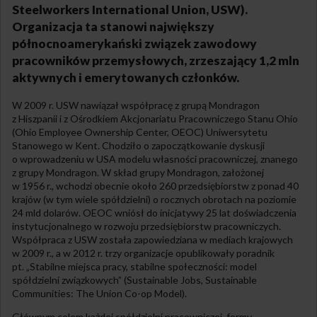
Steelworkers International Union, USW).
Organizacja ta stanowi największy
północnoamerykański związek zawodowy
pracowników przemysłowych, zrzeszający 1,2 mln
aktywnych i emerytowanych członków.
W 2009 r. USW nawiązał współpracę z grupą Mondragon
z Hiszpanii i z Ośrodkiem Akcjonariatu Pracowniczego Stanu Ohio
(Ohio Employee Ownership Center, OEOC) Uniwersytetu
Stanowego w Kent. Chodziło o zapoczątkowanie dyskusji
o wprowadzeniu w USA modelu własności pracowniczej, znanego
z grupy Mondragon. W skład grupy Mondragon, założonej
w 1956 r., wchodzi obecnie około 260 przedsiębiorstw z ponad 40
krajów (w tym wiele spółdzielni) o rocznych obrotach na poziomie
24 mld dolarów. OEOC wniósł do inicjatywy 25 lat doświadczenia
instytucjonalnego w rozwoju przedsiębiorstw pracowniczych.
Współpraca z USW została zapowiedziana w mediach krajowych
w 2009 r., a w 2012 r. trzy organizacje opublikowały poradnik
pt. „Stabilne miejsca pracy, stabilne społeczności: model
spółdzielni związkowych” (Sustainable Jobs, Sustainable
Communities: The Union Co-op Model).
Głównym celem każdej spółdzielni pracowniczej, formy