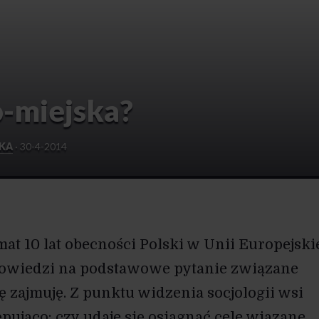
o-miejska?
SKA
·
30-4-2014
at 10 lat obecności Polski w Unii Europejski
powiedzi na podstawowe pytanie związane
ę zajmuję. Z punktu widzenia socjologii wsi
ępująco: czy udaje się osiągnąć cele wiązane