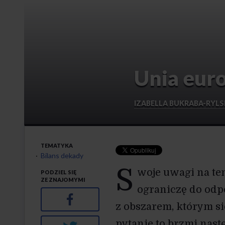
Unia eur
IZABELLA BUKRABA-RYL
TEMATYKA
Bilans dekady
S
woje uwagi na tem
PODZIEL SIĘ
ZE ZNAJOMYMI
ograniczę do od
Facebook
z obszarem, którym si
pytanie to brzmi nast