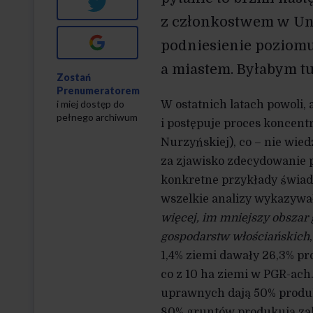
Twitter
z członkostwem w Uni
Google+
podniesienie poziom
a miastem. Byłabym tu
Zostań
Prenumeratorem
i miej dostęp do
W ostatnich latach powoli,
pełnego archiwum
i postępuje proces koncentr
Nurzyńskiej), co – nie wie
za zjawisko zdecydowanie 
konkretne przykłady świad
wszelkie analizy wykazywał
więcej, im mniejszy obszar
gospodarstw włościańskich
1,4% ziemi dawały 26,3% pro
co z 10 ha ziemi w PGR-ach.
uprawnych dają 50% produk
80% gruntów produkują zal