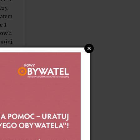
czy,
zatem
e 1
dowli
niej,
ane
nku
ykania