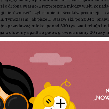
tej o drobną własność rozproszoną między wielu posiada
cji nierówności”, czyli skupieniu środków produkcji – a 
lu. Tymczasem, jak pisze L. Staszyński,
po 2004 r. prawi
ło sprzedawać mleko, ponad 830 tys. zaniechało ho
cja wołowiny spadła o połowę, owiec mamy 20 razy m
raka cukrowego zostało 40 tys., a liczba producentów
 tys. do 14,5 tys.! (
Wieś na wstecznym biegu
, 2010). D
jąco: tylu właśnie producentów wyeliminowano z ry
nisterstwa Rolnictwa, wiernie stosującego się
dzy innymi już od lat 90. realizowano program zam
h zakładów mięsnych ubyło o ⅔, a te przecież
e, kupując produkty od drobnych producentów,
ciło możliwość utrzymania się, i to bynajmniej
bezradności”, lecz wskutek określonych decyzji
jęcie polskiego rolnictwa Wspólną Polityką Rolną przynosi