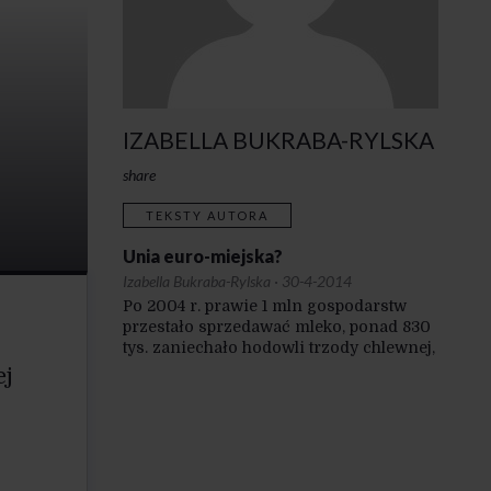
IZABELLA BUKRABA-RYLSKA
share
TEKSTY AUTORA
Unia euro-miejska?
Izabella Bukraba-Rylska
·
30-4-2014
Po 2004 r. prawie 1 mln gospodarstw
przestało sprzedawać mleko, ponad 830
tys. zaniechało hodowli trzody chlewnej,
produkcja wołowiny spadła o połowę,
ej
owiec mamy 20 razy mniej, z 384 tys.
plantatorów buraka cukrowego zostało
40 tys., a liczba producentów tytoniu
skurczyła się z 250 tys. do 14,5 tys.! Dane
te trzeba czytać następująco: tylu właśnie