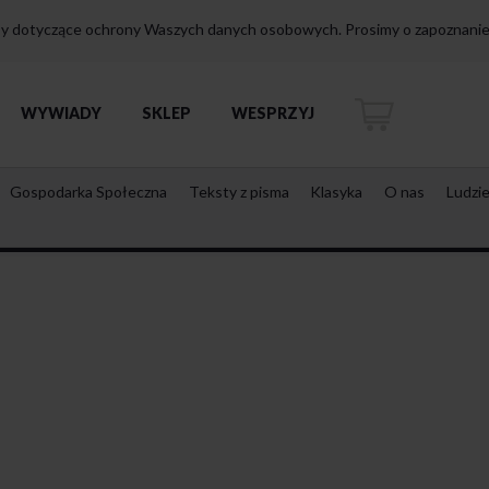
isy dotyczące ochrony Waszych danych osobowych. Prosimy o zapoznanie 
WYWIADY
SKLEP
WESPRZYJ
Gospodarka Społeczna
Teksty z pisma
Klasyka
O nas
Ludzi