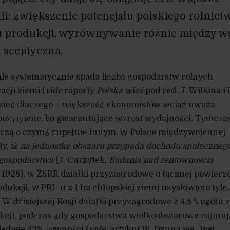
i: zwiększenie potencjału polskiego rolnict
u produkcji, wyrównywanie różnic między w
 sceptyczna.
 ale systematycznie spada liczba gospodarstw rolnych
acji ziemi (
vide
raporty
Polska wieś
pod red. J. Wilkina i I
dzieć dlaczego – większość ekonomistów wciąż uważa
pozytywne, bo gwarantujące wzrost wydajności. Tymcz
czą o czymś zupełnie innym. W Polsce międzywojennej
y, iż
na jednostkę obszaru przypada dochodu społeczneg
 gospodarstwa
(J. Curzytek,
Badania nad rentownością
, 1928), w ZSRR działki przyzagrodowe o łącznej powierz
dukcji, w PRL-u z 1 ha chłopskiej ziemi uzyskiwano tyle,
 W dzisiejszej Rosji działki przyzagrodowe z 4,8% ogółu 
cji, podczas gdy gospodarstwa wielkoobszarowe zajmuj
edwie 43% żywności (
vide:
artykuł W. Dzuna we „Wsi