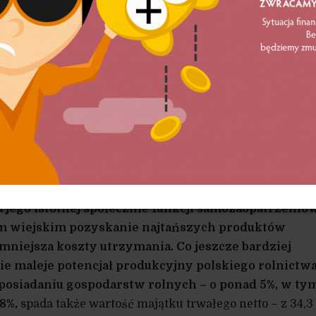
produkcji. Trudno się z tym jednak zgodzić, pamiętając
dukcyjnych i „kwotach” wyznaczanych polskim produce
sowywania się do wspólnego rynku. Skutek tych wszystk
ny i dlatego produkcja rolna w Polsce realnie spada. W 19
ton zbóż wynosiła 79 mln, a po niespełna dwu dekadach
chna – „Realia” 6/2008).
Najnowsze dane także pokazuj
rodukcja zbóż, ziemniaków i warzyw oraz hodowla t
oć równocześnie postępuje proces koncentracji upra
iadczy o wypieraniu z rynku małych gospodarstw
niu rolnictwa na skalę uprzemysłowioną. Odbywa si
a jego istotnej społecznie funkcji samozaopatrzeniow
m wiejskim pozyskanie najtańszych produktów
niejsza koszty utrzymania. Co jeszcze bardziej
e maleje potencjał produkcyjny polskiego rolnictwa
osiadaniu gospodarstw rolnych – o ponad 5%, w ty
 8%,
spada także wartość majątku trwałego netto – z 34,3