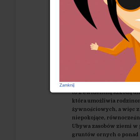
pozytywne skutki w sferze 
o rozmaitych limitach pro
w imię konieczności dosto
zabiegów jest raczej odwrot
w przeliczeniu na miliony 
zmalała do 54,5 mln (W. Mi
iż wciąż zmniejsza się p
chlewnej i brojlerów, ch
i chowu. Wszystko to św
rodzinnych i przestawia
Zamknij
to z ewidentną szkodą dl
która umożliwia rodzino
żywnościowych, a więc zm
niepokojące, równocześni
Ubywa zasobów ziemi w p
gruntów ornych o ponad