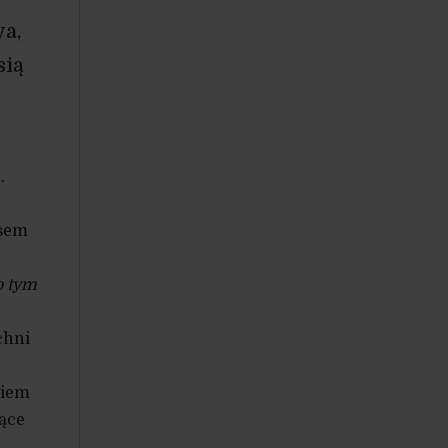
producentów wyeliminowano z rynku
wskutek rozstrzygnięć Ministerstwa
wa,
Rolnictwa, wiernie stosującego się
do wytycznych Unii. Tak więc tyle
sią
rodzin straciło możliwość utrzymania
się, i to bynajmniej nie z powodu
„wyuczonej bezradności”, lecz wskutek
określonych decyzji administracyjnych.
.
asem
o tym
chni
ziem
ące