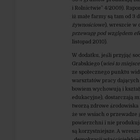
i Rolnictwie” 4/2009). Rap
iż małe farmy są tam od 3 d
żywnościowe
), wreszcie w
przewagę pod względem efe
listopad 2010).
W dodatku, jeśli przyjąć s
Grabskiego (
wieś to miejsce
ze społecznego punktu widz
warsztatów pracy dających 
bowiem wychowują i kształc
edukacyjne), dostarczają mi
tworzą zdrowe środowiska 
że we wsiach o przewadze g
powierzchni i nie produku
są korzystniejsze. A wresz
„demokracji właścicielskiej