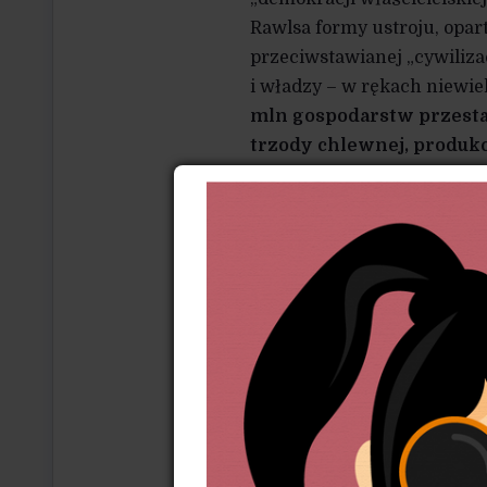
Rawlsa formy ustroju, opar
przeciwstawianej „cywiliza
i władzy – w rękach niewie
mln gospodarstw przesta
trzody chlewnej, produk
z 384 tys. plantatorów bu
tytoniu skurczyła się z 250
te trzeba czytać następu
wskutek rozstrzygnięć Mi
do wytycznych Unii. Mię
małych przetwórni. Samyc
obsługiwały rynki lokaln
tak więc tyle rodzin stra
nie z powodu „wyuczonej 
administracyjnych.
Specjaliści twierdzą, że ob