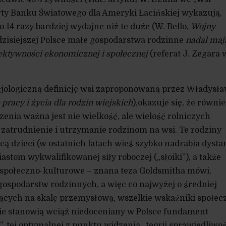
orty Banku Światowego dla Ameryki Łacińskiej wykazują,
o 14 razy bardziej wydajne niż te duże (W. Bello,
Wojny
 dzisiejszej Polsce małe gospodarstwa rodzinne
nadal maj
ktywności ekonomicznej i społecznej
(referat J. Zegara 
ocjologiczną definicję wsi zaproponowaną przez Władysł
 pracy i życia dla rodzin wiejskich
),okazuje się, że równi
enia ważna jest nie wielkość, ale wielość rolniczych
zatrudnienie i utrzymanie rodzinom na wsi. Te rodziny
ą dzieci (w ostatnich latach wieś szybko nadrabia dysta
astom wykwalifikowanej siły roboczej („słoiki”), a także
społeczno-kulturowe – znana teza Goldsmitha mówi,
ospodarstw rodzinnych, a więc co najwyżej o średniej
jących na skalę przemysłową, wszelkie wskaźniki społec
cie stanowią wciąż niedoceniany w Polsce fundament
”, tej optymalnej z punktu widzenia „teorii sprawiedliwoś