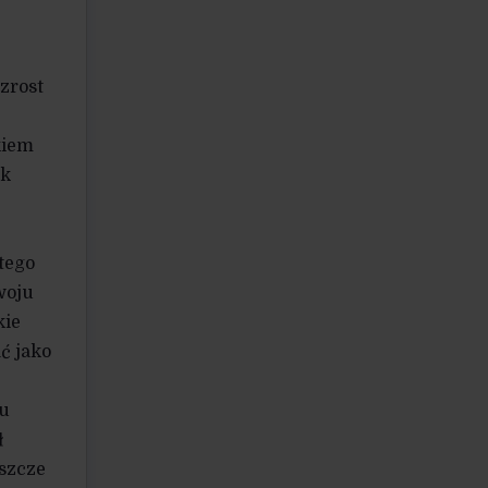
zrost
kiem
ak
atego
woju
kie
ć jako
-u
ł
eszcze