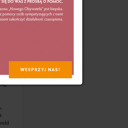
ntom
ich
90 r.
ą,
rzody
w
WESPRZYJ NAS!
ę
ej,
.
m
 mld