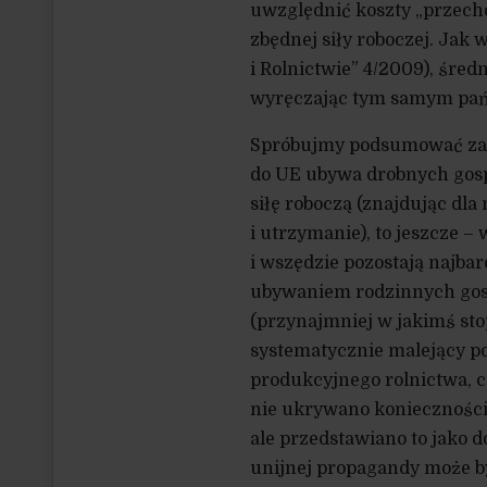
uwzględnić koszty „przec
zbędnej siły roboczej. Jak w
i Rolnictwie” 4/2009), śred
wyręczając tym samym pańs
Spróbujmy podsumować zas
do UE ubywa drobnych gospo
siłę roboczą (znajdując dla
i utrzymanie), to jeszcze 
i wszędzie pozostają najba
ubywaniem rodzinnych gosp
(przynajmniej w jakimś sto
systematycznie malejący po
produkcyjnego rolnictwa, c
nie ukrywano konieczności
ale przedstawiano to jako 
unijnej propagandy może 