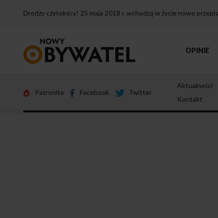
Drodzy czytelnicy! 25 maja 2018 r. wchodzą w życie nowe przep
Przejdź
OPINIE
do
strony
głównej
Aktualności
Patronite
Facebook
Twitter
Kontakt