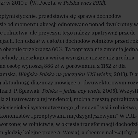
zł w 2010 r. (W. Poczta, w
Polska wieś 2012
).
 optymistycznie, przedstawia się sprawa dochodów
ie od momentu akcesji odnotowano ponad dwukrotny w
 rolnictwa, ale przyczyn tego należy upatrywać przede
cjach. Ich udział w całości dochodów rolników przed ro
a obecnie przekracza 60%. Ta poprawa nie zmienia jedn
 dochody mieszkańca wsi są wyraźnie niższe niż średnia
 na osobę wynoszą 886 zł w porównaniu z 1152 zł dla
lamska,
Wiejska Polska na początku XXI wieku
, 2013). Dl
ą aktualność diagnozy mówiące o „dwuwektorowym roz
hard, P. Śpiewak,
Polska – jedna czy wiele
, 2005). Wszyst
dla zilustrowania tej tendencji, można zresztą potraktowa
ziesięcioleci systematycznego „drenażu” wsi i rolnictwa,
ekonomistów „przepływami międzygałęziowymi”. W PRL
worzonej w rolnictwie, w okresie transformacji dochodzi
m śledzić kolejne prace A. Wosia), a obecnie należałoby j