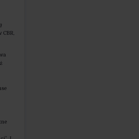
ą
w CBR,
awa
eż
nse
zne
ci” J.