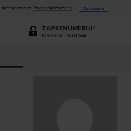
się z informacjami
Przeczytaj informacje
.
Zgadzam się
ZAPRENUMERUJ!
Logowanie
Rejestracja
e