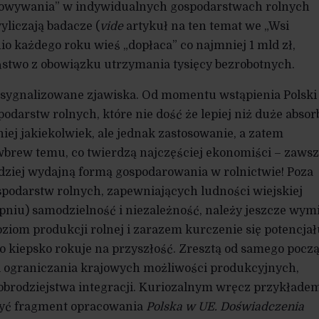
howywania” w indywidualnych gospodarstwach rolnych
yliczają badacze (
vide
artykuł na ten temat we „Wsi
nio każdego roku wieś „dopłaca” co najmniej 1 mld zł,
two z obowiązku utrzymania tysięcy bezrobotnych.
ygnalizowane zjawiska. Od momentu wstąpienia Polski
darstw rolnych, które nie dość że lepiej niż duże absor
 niej jakiekolwiek, ale jednak zastosowanie, a zatem
– wbrew temu, co twierdzą najczęściej ekonomiści – zaws
rdziej wydajną formą gospodarowania w rolnictwie! Poza
odarstw rolnych, zapewniających ludności wiejskiej
pniu) samodzielność i niezależność, należy jeszcze wym
ziom produkcji rolnej i zarazem kurczenie się potencjał
o kiepsko rokuje na przyszłość. Zresztą od samego pocz
 ograniczania krajowych możliwości produkcyjnych,
dobrodziejstwa integracji. Kuriozalnym wręcz przykłade
być fragment opracowania
Polska w UE. Doświadczenia