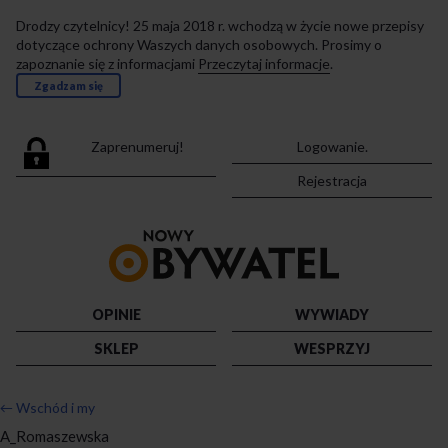
Drodzy czytelnicy! 25 maja 2018 r. wchodzą w życie nowe przepisy
dotyczące ochrony Waszych danych osobowych. Prosimy o
zapoznanie się z informacjami
Przeczytaj informacje
.
Zgadzam się
Zaprenumeruj!
Logowanie.
Rejestracja
Przejdź
do
strony
głównej
OPINIE
WYWIADY
SKLEP
WESPRZYJ
←
Wschód i my
A_Romaszewska