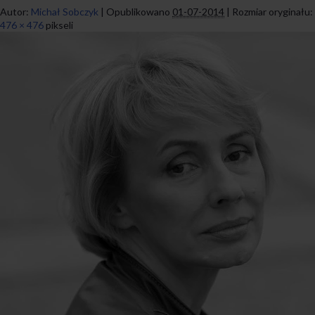
Autor:
Michał Sobczyk
|
Opublikowano
01-07-2014
|
Rozmiar oryginału:
476 × 476
pikseli