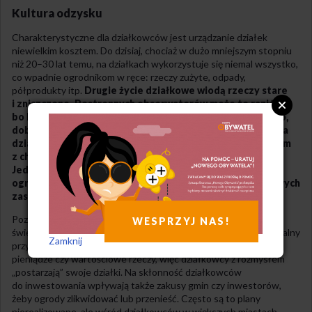
Kultura odzysku
Charakterystyczne dla działkowców jest urządzanie działek
niewielkim kosztem. Do dzisiaj, chociaż w dużo mniejszym stopniu
niż 20–30 lat temu, na działkach wykorzystuje się niemal wszystko,
co wpadnie ogrodnikom w ręce: rzeczy zużyte, odpady,
półprodukty itp.
Drugie życie działkowe wiodą rzeczy stare
i zniszczone. Postronnych obserwatorów może to razić,
bo kłóci się z koncepcją działki jako miejsca estetycznego,
dobrego do odpoczynku. Taki oszczędny styl wyposażenia
działki wynika czasem z niedostatku materialnego, czasem
z chęci wykorzystania wszystkich dóbr do końca.
Jednocześnie jest to mimowolna realizacja zasad
ograniczonej konsumpcji, która poleca odnajdowanie nowych
zastosowań dla przedmiotów wysłużonych.
Poza tym działka, na której widać przedmioty mające czasy
WESPRZYJ NAS!
świetności dawno za sobą, zniechęca do kradzieży. Ogródek idealny
Zamknij
przyciąga złodziei, którzy spodziewają się znaleźć w altance
pieniądze czy wartościowe rzeczy, więc działkowcy z rozmysłem
„postarzają” swoje działki. Na skłonność działkowców
do inwestowania wpływają także zakusy gmin czy inwestorów,
żeby ogrody zlikwidować lub przenieść. Często są to plany
nierealizowane, ale wśród działkowców w większych miastach