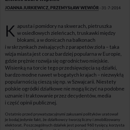
JOANNA JURKIEWICZ, PRZEMYSŁAW WEWIÓR
·
31-7-2014
K
apusta i pomidory na skwerach, pietruszka
w osiedlowych zieleńcach, truskawki między
blokami, a w donicach na balkonach
i w skrzynkach zwisających z parapetów zioła – taka
wizja miasta jest coraz bardziej popularna w Europie,
gdzie prężnie rozwija się ogrodnictwo miejskie.
Wisienką na torcie tego przedsięwzięcia są działki,
bardzo modne nawet w bogatych krajach – niezwykłą
popularnością cieszą się np. w Szwajcarii. Niestety
polskie ogródki działkowe nie mogą liczyć na podobne
uznanie i traktowanie przez decydentów, media
i część opinii publicznej.
Ostatnio przed prywatyzacyjnymi zakusami polityków uratował
je bodaj jedynie fakt, że działkowcy tworzą liczny i zmobilizowany
elektorat. Poszczególnych działek jest ponad 960 tysięcy, korzysta