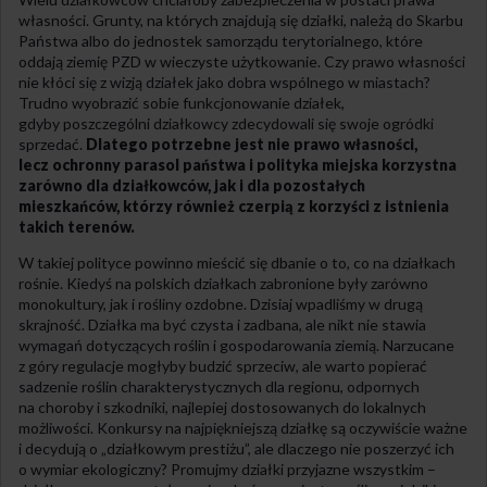
własności. Grunty, na których znajdują się działki, należą do Skarbu
Państwa albo do jednostek samorządu terytorialnego, które
oddają ziemię
PZD
w wieczyste użytkowanie. Czy prawo własności
nie kłóci się z wizją działek jako dobra wspólnego w miastach?
Trudno wyobrazić sobie funkcjonowanie działek,
gdyby poszczególni działkowcy zdecydowali się swoje ogródki
sprzedać.
Dlatego potrzebne jest nie prawo własności,
lecz ochronny parasol państwa i polityka miejska korzystna
zarówno dla działkowców, jak i dla pozostałych
mieszkańców, którzy również czerpią z korzyści z istnienia
takich terenów.
W takiej polityce powinno mieścić się dbanie o to, co na działkach
rośnie. Kiedyś na polskich działkach zabronione były zarówno
monokultury, jak i rośliny ozdobne. Dzisiaj wpadliśmy w drugą
skrajność. Działka ma być czysta i zadbana, ale nikt nie stawia
wymagań dotyczących roślin i gospodarowania ziemią. Narzucane
z góry regulacje mogłyby budzić sprzeciw, ale warto popierać
sadzenie roślin charakterystycznych dla regionu, odpornych
na choroby i szkodniki, najlepiej dostosowanych do lokalnych
możliwości. Konkursy na najpiękniejszą działkę są oczywiście ważne
i decydują o „działkowym prestiżu”, ale dlaczego nie poszerzyć ich
o wymiar ekologiczny? Promujmy działki przyjazne wszystkim –