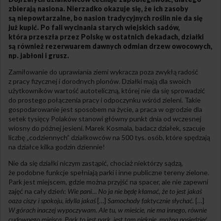
zbierają nasiona. Nierzadko okazuje się, że ich zasoby
są niepowtarzalne, bo nasion tradycyjnych roślin nie da się
już kupić. Po fali wycinania starych wiejskich sadów,
która przeszła przez Polskę w ostatnich dekadach, działki
są również rezerwuarem dawnych odmian drzew owocowych,
np. jabłoni i grusz.
Zamiłowanie do uprawiania ziemi wykracza poza zwykłą radość
z pracy fizycznej i dorodnych plonów. Działki mają dla swoich
użytkowników wartość autoteliczną, której nie da się sprowadzić
do prostego połączenia pracy i odpoczynku wśród zieleni. Takie
gospodarowanie jest sposobem na życie, a praca w ogrodzie dla
setek tysięcy Polaków stanowi główny punkt dnia od wczesnej
wiosny do późnej jesieni. Marek Kosmala, badacz działek, szacuje
liczbę „codziennych” działkowców na 500 tys. osób, które spędzają
na działce kilka godzin dziennie!
Nie da się działki niczym zastąpić, chociaż niektórzy sądzą,
że podobne funkcje spełniają parki i inne publiczne tereny zielone.
Park jest miejscem, gdzie można przyjść na spacer, ale nie zapewni
zajęć na cały dzień:
Wie pani… No ja nie będę kłamać, że to jest jakaś
oaza ciszy i spokoju, idylla jakaś
[…]
Samochody faktycznie słychać.
[…]
W górach inaczej wypoczywam. Ale tu, w mieście, nie ma innego, równie
cudownego miejsca. Park to jest park, jest tam pięknie, można posiedzieć