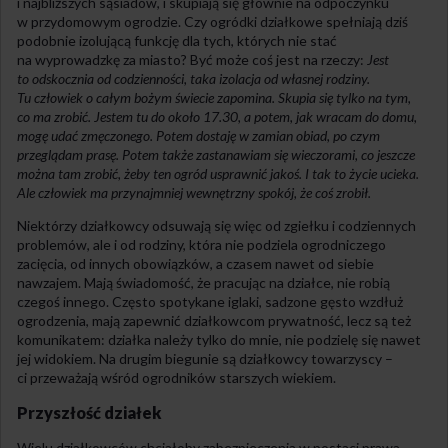
i najbliższych sąsiadów, i skupiają się głównie na odpoczynku
w przydomowym ogrodzie. Czy ogródki działkowe spełniają dziś
podobnie izolującą funkcję dla tych, których nie stać
na wyprowadzkę za miasto? Być może coś jest na rzeczy:
Jest
to odskocznia od codzienności, taka izolacja od własnej rodziny.
Tu człowiek o całym bożym świecie zapomina. Skupia się tylko na tym,
co ma zrobić. Jestem tu do około 17.30, a potem, jak wracam do domu,
mogę udać zmęczonego. Potem dostaję w zamian obiad, po czym
przeglądam prasę. Potem także zastanawiam się wieczorami, co jeszcze
można tam zrobić, żeby ten ogród usprawnić jakoś. I tak to życie ucieka.
Ale człowiek ma przynajmniej wewnętrzny spokój, że coś zrobił.
Niektórzy działkowcy odsuwają się więc od zgiełku i codziennych
problemów, ale i od rodziny, która nie podziela ogrodniczego
zacięcia, od innych obowiązków, a czasem nawet od siebie
nawzajem. Mają świadomość, że pracując na działce, nie robią
czegoś innego. Często spotykane iglaki, sadzone gęsto wzdłuż
ogrodzenia, mają zapewnić działkowcom prywatność, lecz są też
komunikatem: działka należy tylko do mnie, nie podzielę się nawet
jej widokiem. Na drugim biegunie są działkowcy towarzyscy –
ci przeważają wśród ogrodników starszych wiekiem.
Przyszłość działek
Wielu działkowców chciałoby zabezpieczenia w postaci prawa