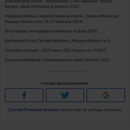
Zrównoważony rozwój – zastosowania 3
, red. naukowa Tomasz
Bergier, Jakub Kronenberg, Kraków 2012.
Małgorzata Minta,
Jedzenie (rośnie) na mieście
, „Gazeta Wyborcza”,
Magazyn Świąteczny, 26–27 kwietnia 2014.
Roch Sulima,
Antropologia codzienności
, Kraków 2000.
Bartłomiej Kozek,
Ogródki działkowe
, „Magazyn Miasta” nr 2.
Air quality in Europe – 2013 report
,
EEA
Report, no. 9/2013
Katarzyna Kajdanek,
Suburbanizacja po polsku
, Kraków 2012.
PODZIEL SIĘ ZE ZNAJOMYMI
Facebook
Twitter
Google+
Zostań Prenumeratorem
i miej dostęp do pełnego archiwum