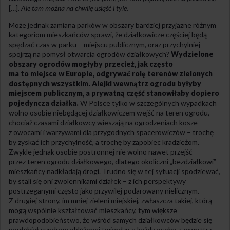
[…]
. Ale tam można na chwilę usiąść i tyle.
Może jednak zamiana parków w obszary bardziej przyjazne różnym
kategoriom mieszkańców sprawi, że działkowicze częściej będą
spędzać czas w parku – miejscu publicznym, oraz przychylniej
spojrzą na pomysł otwarcia ogrodów działkowych?
Wydzielone
obszary ogrodów mogłyby przecież, jak często
ma to miejsce w Europie, odgrywać rolę terenów zielonych
dostępnych wszystkim. Alejki wewnątrz ogrodu byłyby
miejscem publicznym, a prywatną część stanowiłaby dopiero
pojedyncza działka.
W Polsce tylko w szczególnych wypadkach
wolno osobie niebędącej działkowiczem wejść na teren ogrodu,
chociaż czasami działkowcy wieszają na ogrodzeniach kosze
z owocami i warzywami dla przygodnych spacerowiczów – trochę
by zyskać ich przychylność, a trochę by zapobiec kradzieżom.
Zwykle jednak osobie postronnej nie wolno nawet przejść
przez teren ogrodu działkowego, dlatego okoliczni „bezdziałkowi”
mieszkańcy nadkładają drogi. Trudno się w tej sytuacji spodziewać,
by stali się oni zwolennikami działek – z ich perspektywy
postrzeganymi często jako przywilej podarowany nielicznym.
Z drugiej strony, im mniej zieleni miejskiej, zwłaszcza takiej, którą
mogą wspólnie kształtować mieszkańcy, tym większe
prawdopodobieństwo, że wśród samych działkowców będzie się
pogłębiał syndrom oblężonej twierdzy, a każda osoba z zewnątrz