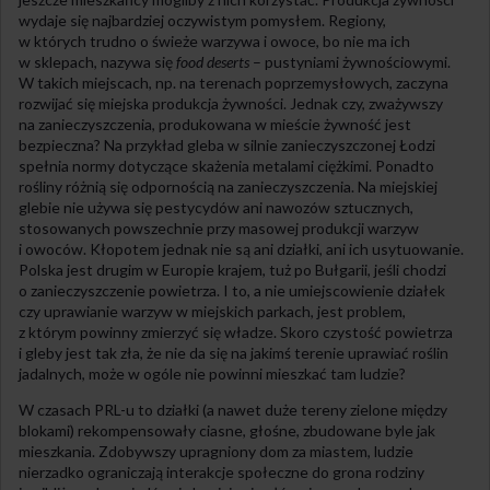
wydaje się najbardziej oczywistym pomysłem. Regiony,
w których trudno o świeże warzywa i owoce, bo nie ma ich
w sklepach, nazywa się
food deserts
– pustyniami żywnościowymi.
W takich miejscach, np. na terenach poprzemysłowych, zaczyna
rozwijać się miejska produkcja żywności. Jednak czy, zważywszy
na zanieczyszczenia, produkowana w mieście żywność jest
bezpieczna? Na przykład gleba w silnie zanieczyszczonej Łodzi
spełnia normy dotyczące skażenia metalami ciężkimi. Ponadto
rośliny różnią się odpornością na zanieczyszczenia. Na miejskiej
glebie nie używa się pestycydów ani nawozów sztucznych,
stosowanych powszechnie przy masowej produkcji warzyw
i owoców. Kłopotem jednak nie są ani działki, ani ich usytuowanie.
Polska jest drugim w Europie krajem, tuż po Bułgarii, jeśli chodzi
o zanieczyszczenie powietrza. I to, a nie umiejscowienie działek
czy uprawianie warzyw w miejskich parkach, jest problem,
z którym powinny zmierzyć się władze. Skoro czystość powietrza
i gleby jest tak zła, że nie da się na jakimś terenie uprawiać roślin
jadalnych, może w ogóle nie powinni mieszkać tam ludzie?
W czasach PRL-u to działki (a nawet duże tereny zielone między
blokami) rekompensowały ciasne, głośne, zbudowane byle jak
mieszkania. Zdobywszy upragniony dom za miastem, ludzie
nierzadko ograniczają interakcje społeczne do grona rodziny