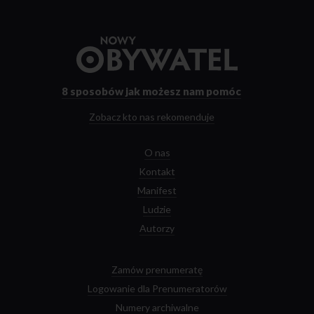
Przejdź
do
strony
głównej
8 sposobów
jak możesz nam pomóc
Zobacz kto nas rekomenduje
O nas
Kontakt
Manifest
Ludzie
Autorzy
Zamów prenumeratę
Logowanie dla Prenumeratorów
Numery archiwalne