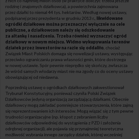
z nich co najmniej milion osób (w praktyce doliczyć trzeba jeszcze
rodzinę i znajomych działkowca), a powierzchnia zajmowana
przez działki to niemal 44 tys. hektarów. Według nowej ustawy,
podpisanej przez prezydenta w grudniu 2013 r.,
likwidowane
ogródki działkowe można przeznaczyć wyłącznie na cele
publiczne, a działkowcom należy się odszkodowanie
za altankę i nasadzenia. Trzeba również wyznaczyć ogród
działkowy w nowym miejscu. Widmo wykupywania terenów
działek przez inwestorów na razie się oddaliło
, chociaż
Związek Miast Polskich domaga się nowelizacji ustawy, występując
przeciwko ograniczaniu prawa własności gmin, które dostrzega
w nowej ustawie. Spór pewnie nieprędko się skończy, zwłaszcza
że wśród samych włodarzy miast nie ma zgody co do oceny ustawy
obowiązującej od niedawna.
Poprzednią ustawę o ogródkach działkowych zakwestionował
Trybunał Konstytucyjny, ponieważ czyniła Polski Związek
Działkowców jedyną organizacją zarządzającą działkami. Obecnie
działkowcy mogą zakładać pomniejsze stowarzyszenia, które zajmą
się reprezentowaniem ich interesów. Mogą wiązać się z tym pewne
trudności organizacyjne (np. kłopot z zebraniem liczby
działkowców odpowiedniej do wystąpienia z
PZD
i założenia
odrębnej organizacji), ale pojawia się przynajmniej teoretyczna
możliwość wybrania innego zarządcy działek, której wcześniej