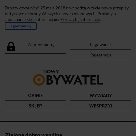
Drodzy czytelnicy! 25 maja 2018 r. wchodzą w życie nowe przepisy
dotyczące ochrony Waszych danych osobowych. Prosimy o
zapoznanie się z informacjami
Przeczytaj informacje
.
Zgadzam się
Zaprenumeruj!
Logowanie.
Rejestracja
Przejdź
do
strony
głównej
OPINIE
WYWIADY
SKLEP
WESPRZYJ
Zielone dobro wspólne