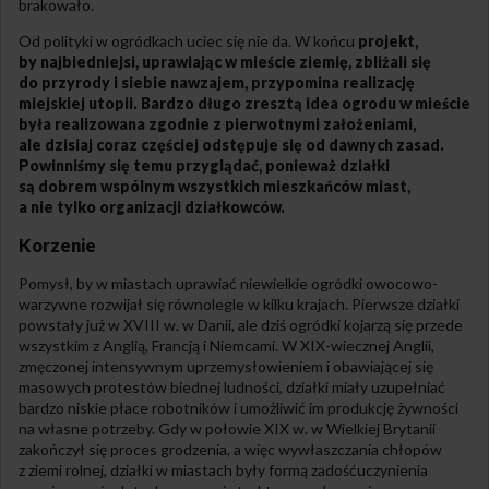
brakowało.
Od polityki w ogródkach uciec się nie da. W końcu
projekt,
by najbiedniejsi, uprawiając w mieście ziemię, zbliżali się
do przyrody i siebie nawzajem, przypomina realizację
miejskiej utopii. Bardzo długo zresztą idea ogrodu w mieście
była realizowana zgodnie z pierwotnymi założeniami,
ale dzisiaj coraz częściej odstępuje się od dawnych zasad.
Powinniśmy się temu przyglądać, ponieważ działki
są dobrem wspólnym wszystkich mieszkańców miast,
a nie tylko organizacji działkowców.
Korzenie
Pomysł, by w miastach uprawiać niewielkie ogródki owocowo-
warzywne rozwijał się równolegle w kilku krajach. Pierwsze działki
powstały już w
XVIII
w. w Danii, ale dziś ogródki kojarzą się przede
wszystkim z Anglią, Francją i Niemcami. W
XIX
-wiecznej Anglii,
zmęczonej intensywnym uprzemysłowieniem i obawiającej się
masowych protestów biednej ludności, działki miały uzupełniać
bardzo niskie płace robotników i umożliwić im produkcję żywności
na własne potrzeby. Gdy w połowie
XIX
w. w Wielkiej Brytanii
zakończył się proces grodzenia, a więc wywłaszczania chłopów
z ziemi rolnej, działki w miastach były formą zadośćuczynienia