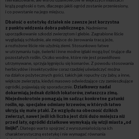
krążą pogłoski o tym, dlaczego jakiś ogród zostanie przeniesiony,
i co powstanie na jego miejscu.
Dbałość o estetykę działek nie zawsze jest korzystna
z punktu widzenia dobra publicznego.
Nadmierne
uporządkowanie szkodzi zwierzętom i glebie. Zagrabione liście
wyglądają schludnie, ale miejsce do żerowania tracą jeże,
a rozłożone liście nie użyźnią ziemi. Stosunkowo łatwe
w utrzymaniu tuje, świerki i inne modne iglaki mogą być trujące dla
pozostałych roślin. Oczko wodne, które nie jest prawidłowo
utrzymywane, sprzyja lęgnięciu się komarów. Z powodu stosowania
herbicydów i insektycydów coraz rzadziej uświadczyć można
na działce pożytecznych gości, takich jak ropuchy czy żaby, a inne,
większe zwierzęta, kiedyś masowo odwiedzające czy zamieszkujące
ogródki, pojawiają się sporadycznie.
Działkowcy nadal
dokarmiają jednak dzikich lokatorów, zwłaszcza zimą.
Niejednokrotnie pomagają im sadząc konkretne gatunki
roślin, np. specjalne odmiany krzewów, w których łatwo
ukryją się małe ptaki. Ze względu na obecność dzikich
zwierząt, nawet jeśli ich liczba jest dziś dużo mniejsza niż
przed laty, ogródki działkowe wymykają się wizji miasta „od
linijki”.
Dlatego warto spojrzeć z wyrozumiałością na ich
charakterystyczną estetykę i nie wymagać równania