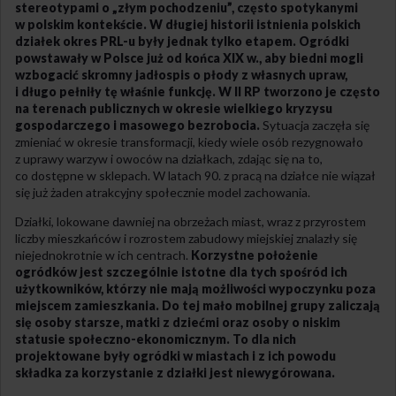
stereotypami o „złym pochodzeniu”, często spotykanymi
w polskim kontekście. W długiej historii istnienia polskich
działek okres PRL-u były jednak tylko etapem. Ogródki
powstawały w Polsce już od końca XIX w., aby biedni mogli
wzbogacić skromny jadłospis o płody z własnych upraw,
i długo pełniły tę właśnie funkcję. W II RP tworzono je często
na terenach publicznych w okresie wielkiego kryzysu
gospodarczego i masowego bezrobocia.
Sytuacja zaczęła się
zmieniać w okresie transformacji, kiedy wiele osób rezygnowało
z uprawy warzyw i owoców na działkach, zdając się na to,
co dostępne w sklepach. W latach 90. z pracą na działce nie wiązał
się już żaden atrakcyjny społecznie model zachowania.
Działki, lokowane dawniej na obrzeżach miast, wraz z przyrostem
liczby mieszkańców i rozrostem zabudowy miejskiej znalazły się
niejednokrotnie w ich centrach.
Korzystne położenie
ogródków jest szczególnie istotne dla tych spośród ich
użytkowników, którzy nie mają możliwości wypoczynku poza
miejscem zamieszkania. Do tej mało mobilnej grupy zaliczają
się osoby starsze, matki z dziećmi oraz osoby o niskim
statusie społeczno-ekonomicznym. To dla nich
projektowane były ogródki w miastach i z ich powodu
składka za korzystanie z działki jest niewygórowana.