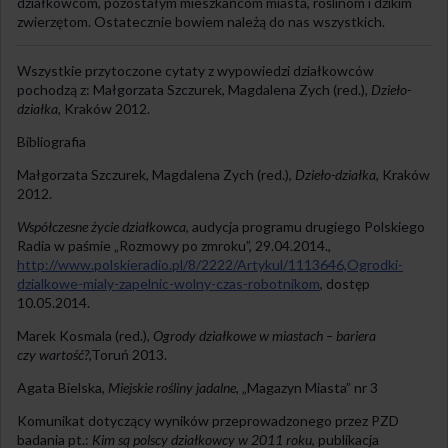
działkowcom, pozostałym mieszkańcom miasta, roślinom i dzikim
zwierzętom. Ostatecznie bowiem należą do nas wszystkich.
Wszystkie przytoczone cytaty z wypowiedzi działkowców
pochodzą z: Małgorzata Szczurek, Magdalena Zych (red.),
Dzieło-
działka
, Kraków 2012.
Bibliografia
Małgorzata Szczurek, Magdalena Zych (red.),
Dzieło-działka
, Kraków
2012.
Współczesne życie działkowca
, audycja programu drugiego Polskiego
Radia w paśmie „Rozmowy po zmroku”, 29.04.2014.,
http://www.polskieradio.pl/8/2222/Artykul/1113646,Ogrodki-
dzialkowe-mialy-zapelnic-wolny-czas-robotnikom
, dostęp
10.05.2014.
Marek Kosmala (red.),
Ogrody działkowe w miastach – bariera
czy wartość?
,Toruń 2013.
Agata Bielska,
Miejskie rośliny jadalne
, „Magazyn Miasta” nr 3
Komunikat dotyczący wyników przeprowadzonego przez
PZD
badania pt.:
Kim są polscy działkowcy w 2011 roku
, publikacja