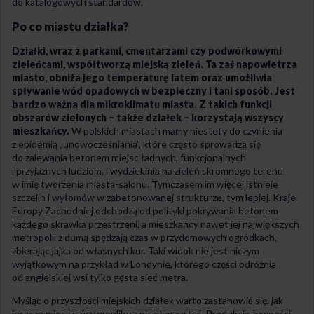
do katalogowych standardów.
Po co miastu działka?
Działki, wraz z parkami, cmentarzami czy podwórkowymi
zieleńcami, współtworzą miejską zieleń. Ta zaś napowietrza
miasto, obniża jego temperaturę latem oraz umożliwia
spływanie wód opadowych w bezpieczny i tani sposób. Jest
bardzo ważna dla mikroklimatu miasta. Z takich funkcji
obszarów zielonych – także działek – korzystają wszyscy
mieszkańcy.
W polskich miastach mamy niestety do czynienia
z epidemią „unowocześniania”, które często sprowadza się
do zalewania betonem miejsc ładnych, funkcjonalnych
i przyjaznych ludziom, i wydzielania na zieleń skromnego terenu
w imię tworzenia miasta-salonu. Tymczasem im więcej istnieje
szczelin i wyłomów w zabetonowanej strukturze, tym lepiej. Kraje
Europy Zachodniej odchodzą od polityki pokrywania betonem
każdego skrawka przestrzeni, a mieszkańcy nawet jej największych
metropolii z dumą spędzają czas w przydomowych ogródkach,
zbierając jajka od własnych kur. Taki widok nie jest niczym
wyjątkowym na przykład w Londynie, którego części odróżnia
od angielskiej wsi tylko gęsta sieć metra.
Myśląc o przyszłości miejskich działek warto zastanowić się, jak
jeszcze mieszkańcy mogliby z nich korzystać. Produkcja żywności