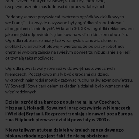
za zniszczenie dotychczasowej struktury społecznej
i za przymuszenie mas ludności do pracy w fabrykach.
Podobny zamysł przyświecał twórcom ogródków działkowych
we Francji – tu zwykle nazywane były ogródkami robotniczymi
albo „polami dla biednych”. W latach 30.
XX
w. ogródki reklamowano
jako miejski odpowiednik „domków na wsi” na kieszeń robotnika.
Ogródki robotnicze miały też w zamyśle stanowić element
profilaktyki antyalkoholowej – wierzono, że po pracy robotnicy
chętniej wybiorą zajęcia na świeżym powietrzu niż upijanie się, jeśli
otrzymają taką możliwość.
Ogródki powstawały również w dziewiętnastowiecznych
Niemczech. Początkowo miały być ogrodami dla dzieci,
w których najmłodsi mogliby zażywać ruchu na świeżym powietrzu.
W Szwecji i Szwajcarii celem zakładania działek było wzmacnianie
więzi rodzinnych.
Dzisiaj ogródki są bardzo popularne m. in. w Czechach,
Hiszpanii, Holandii, Szwajcarii oraz oczywiście w Niemczech
i Wielkiej Brytanii. Rozprzestrzeniają się nawet poza Europą
– na Filipinach pierwsze działki powstały w 2003 r.
Niewątpliwym atutem działek w krajach spoza dawnego
bloku wschodniego jest fakt, że nie są obciążone