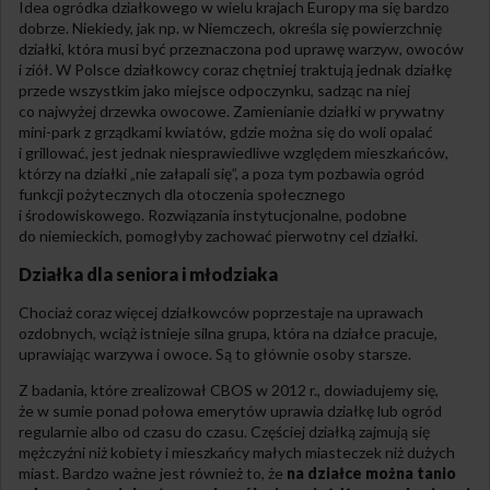
Idea ogródka działkowego w wielu krajach Europy ma się bardzo
dobrze. Niekiedy, jak np. w Niemczech, określa się powierzchnię
działki, która musi być przeznaczona pod uprawę warzyw, owoców
i ziół. W Polsce działkowcy coraz chętniej traktują jednak działkę
przede wszystkim jako miejsce odpoczynku, sadząc na niej
co najwyżej drzewka owocowe. Zamienianie działki w prywatny
mini-park z grządkami kwiatów, gdzie można się do woli opalać
i grillować, jest jednak niesprawiedliwe względem mieszkańców,
którzy na działki „nie załapali się”, a poza tym pozbawia ogród
funkcji pożytecznych dla otoczenia społecznego
i środowiskowego. Rozwiązania instytucjonalne, podobne
do niemieckich, pomogłyby zachować pierwotny cel działki.
Działka dla seniora i młodziaka
Chociaż coraz więcej działkowców poprzestaje na uprawach
ozdobnych, wciąż istnieje silna grupa, która na działce pracuje,
uprawiając warzywa i owoce. Są to głównie osoby starsze.
Z badania, które zrealizował
CBOS
w 2012 r., dowiadujemy się,
że w sumie ponad połowa emerytów uprawia działkę lub ogród
regularnie albo od czasu do czasu. Częściej działką zajmują się
mężczyźni niż kobiety i mieszkańcy małych miasteczek niż dużych
miast. Bardzo ważne jest również to, że
na działce można tanio