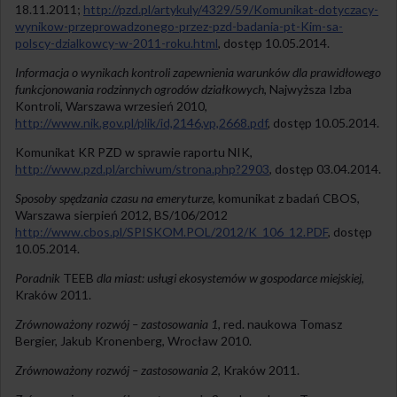
18.11.2011;
http://pzd.pl/artykuly/4329/59/Komunikat-dotyczacy-
wynikow-przeprowadzonego-przez-
pzd
-badania-pt-Kim-sa-
polscy-dzialkowcy-w-2011-roku.html
, dostęp 10.05.2014.
Informacja o wynikach kontroli zapewnienia warunków dla prawidłowego
funkcjonowania rodzinnych ogrodów działkowych
, Najwyższa Izba
Kontroli, Warszawa wrzesień 2010,
http://www.nik.gov.pl/plik/id,2146,vp,2668.pdf
, dostęp 10.05.2014.
Komunikat
KR PZD
w sprawie raportu
NIK
,
http://www.pzd.pl/archiwum/strona.php?2903
, dostęp 03.04.2014.
Sposoby spędzania czasu na emeryturze
, komunikat z badań
CBOS
,
Warszawa sierpień 2012, BS/106/2012
http://www.cbos.pl/SPISKOM.POL/2012/K_106_12.PDF
, dostęp
10.05.2014.
Poradnik
TEEB
dla miast: usługi ekosystemów w gospodarce miejskiej
,
Kraków 2011.
Zrównoważony rozwój – zastosowania 1
, red. naukowa Tomasz
Bergier, Jakub Kronenberg, Wrocław 2010.
Zrównoważony rozwój – zastosowania 2
, Kraków 2011.