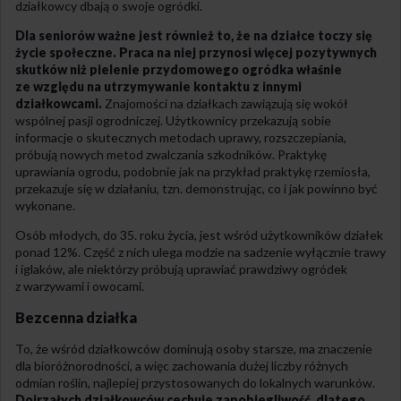
działkowcy dbają o swoje ogródki.
Dla seniorów ważne jest również to, że na działce toczy się
życie społeczne. Praca na niej przynosi więcej pozytywnych
skutków niż pielenie przydomowego ogródka właśnie
ze względu na utrzymywanie kontaktu z innymi
działkowcami.
Znajomości na działkach zawiązują się wokół
wspólnej pasji ogrodniczej. Użytkownicy przekazują sobie
informacje o skutecznych metodach uprawy, rozszczepiania,
próbują nowych metod zwalczania szkodników. Praktykę
uprawiania ogrodu, podobnie jak na przykład praktykę rzemiosła,
przekazuje się w działaniu, tzn. demonstrując, co i jak powinno być
wykonane.
Osób młodych, do 35. roku życia, jest wśród użytkowników działek
ponad 12%. Część z nich ulega modzie na sadzenie wyłącznie trawy
i iglaków, ale niektórzy próbują uprawiać prawdziwy ogródek
z warzywami i owocami.
Bezcenna działka
To, że wśród działkowców dominują osoby starsze, ma znaczenie
dla bioróżnorodności, a więc zachowania dużej liczby różnych
odmian roślin, najlepiej przystosowanych do lokalnych warunków.
Dojrzałych działkowców cechuje zapobiegliwość, dlatego