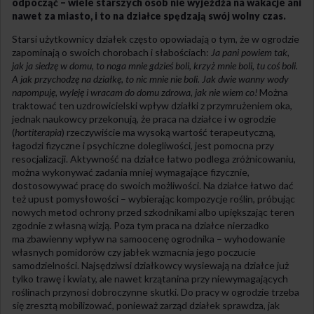
odpocząć – wiele starszych osób nie wyjeżdża na wakacje ani
nawet za miasto, i to na działce spędzają swój wolny czas.
Starsi użytkownicy działek często opowiadają o tym, że w ogrodzie
zapominają o swoich chorobach i słabościach:
Ja pani powiem tak,
jak ja siedzę w domu, to noga mnie gdzieś boli, krzyż mnie boli, tu coś boli.
A jak przychodzę na działkę, to nic mnie nie boli. Jak dwie wanny wody
napompuję, wyleję i wracam do domu zdrowa, jak nie wiem co!
Można
traktować ten uzdrowicielski wpływ działki z przymrużeniem oka,
jednak naukowcy przekonują, że praca na działce i w ogrodzie
(
hortiterapia
) rzeczywiście ma wysoką wartość terapeutyczną,
łagodzi fizyczne i psychiczne dolegliwości, jest pomocna przy
resocjalizacji. Aktywność na działce łatwo podlega zróżnicowaniu,
można wykonywać zadania mniej wymagające fizycznie,
dostosowywać pracę do swoich możliwości. Na działce łatwo dać
też upust pomysłowości – wybierając kompozycje roślin, próbując
nowych metod ochrony przed szkodnikami albo upiększając teren
zgodnie z własną wizją. Poza tym praca na działce nierzadko
ma zbawienny wpływ na samoocenę ogrodnika – wyhodowanie
własnych pomidorów czy jabłek wzmacnia jego poczucie
samodzielności. Najsędziwsi działkowcy wysiewają na działce już
tylko trawę i kwiaty, ale nawet krzątanina przy niewymagających
roślinach przynosi dobroczynne skutki. Do pracy w ogrodzie trzeba
się zresztą mobilizować, ponieważ zarząd działek sprawdza, jak