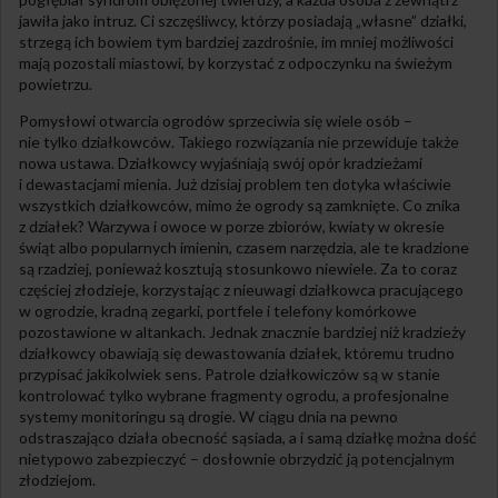
jawiła jako intruz. Ci szczęśliwcy, którzy posiadają „własne” działki,
strzegą ich bowiem tym bardziej zazdrośnie, im mniej możliwości
mają pozostali miastowi, by korzystać z odpoczynku na świeżym
powietrzu.
Pomysłowi otwarcia ogrodów sprzeciwia się wiele osób –
nie tylko działkowców. Takiego rozwiązania nie przewiduje także
nowa ustawa. Działkowcy wyjaśniają swój opór kradzieżami
i dewastacjami mienia. Już dzisiaj problem ten dotyka właściwie
wszystkich działkowców, mimo że ogrody są zamknięte. Co znika
z działek? Warzywa i owoce w porze zbiorów, kwiaty w okresie
świąt albo popularnych imienin, czasem narzędzia, ale te kradzione
są rzadziej, ponieważ kosztują stosunkowo niewiele. Za to coraz
częściej złodzieje, korzystając z nieuwagi działkowca pracującego
w ogrodzie, kradną zegarki, portfele i telefony komórkowe
pozostawione w altankach. Jednak znacznie bardziej niż kradzieży
działkowcy obawiają się dewastowania działek, któremu trudno
przypisać jakikolwiek sens. Patrole działkowiczów są w stanie
kontrolować tylko wybrane fragmenty ogrodu, a profesjonalne
systemy monitoringu są drogie. W ciągu dnia na pewno
odstraszająco działa obecność sąsiada, a i samą działkę można dość
nietypowo zabezpieczyć – dosłownie obrzydzić ją potencjalnym
złodziejom.