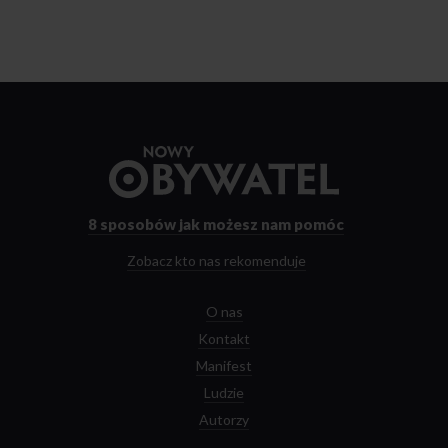
Przejdź
do
strony
głównej
8 sposobów
jak możesz nam pomóc
Zobacz kto nas rekomenduje
O nas
Kontakt
Manifest
Ludzie
Autorzy