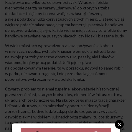
Rację bytu ma tylko to, co przynosi zysk. Władze miejskie
niechętnie patrzą na tereny „darmowe”, do których trzeba
dokładać – tak jakby finansowali je z własnej kieszeni,
a nie z podatków ludzi korzystających z tych miejsc. Dlatego wciąż
większe połacie miast padają łupem komercji: placówki handlowo-
usługowe wdzierają się w każde wolne miejsce, czy to wielkie domy
handlowe stawiane na pustych placach, czy kioski i blaszane budy.
W wielu miastach wprowadzono zakaz spożywania alkoholu
w miejscach publicznych, ale knajpiane ogródki anektują latem
na swoje potrzeby znaczne obszary ulic, pasaży, alei i placów –
wiadomo, knajpy płacą podatki. Jeśli pijesz piwo
na opodatkowanym terenie, to w porządku, gdybyś to samo robił
w parku, nie awanturując się i nie przeszkadzając nikomu,
popełniłbyś wykroczenie – ot, polska logika.
Czwarty problem to niemal zupełne lekceważenie historycznej
przestrzeni miast, starych budynków, elementów infrastruktury,
układu architektonicznego. Na skutek tego miasta tracą charakter
i klimat kulturowy, a ich mieszkańcy poczucie identyfikacji
z przestrzenią. Ledwo ludzie zdążą się do czegoś przyzwyczaić,
oswoić z jakimś widokiem, już nadchodzą zmiany: tu coś zburzymy,
tu dobudujemy, tam przesłonimy, gdzie indziej pomalujemy
na jaskrawy kolor – w efekcie miasto znajduje się w ciągłym ruchu.