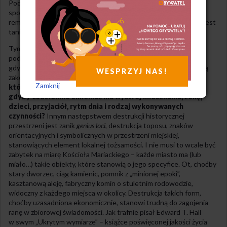
Pod nowe budowle poświęca się stare obiekty, niszcząc w ten
sposób ład przestrzenny i harmonię otoczenia. Zamiast
remontować – burzy się i buduje na tym miejscu nowe, bo „tak jest
taniej i szybciej”.
Tymczasem elementarna znajomość ludzkiej psychologii
podpowiada, że zmiany nie mogą być zbyt częste i gwałtowne,
gdyż niszczą poczucie mentalnej bliskości, zrozumienia, zamazują
WESPRZYJ NAS!
zakodowany obraz.
Jak czułby się architekt czy planista,
Zamknij
który lekką ręką przekształca całe połacie miast,
gdyby codziennie zmieniać mu wystrój mieszkania, żonę,
dzieci, przyjaciół, rytm dnia i rodzaj wykonywanych
czynności?
Innym następstwem destrukcji historycznej
przestrzeni jest zanik
genius loci
, destrukcja toposu, znaków
orientacyjnych i symbolicznych w przestrzeni miejskiej,
stanowiących element lokalnej tożsamości. I nie musi to wcale być
zabytek na miarę Kościoła Mariackiego – każde miasto ma (lub
miało…) takie obiekty, które stanowią o jego specyfice. Ot, choćby
stary dworzec, ciąg kamienic, pomnik z „minionej epoki”,
kasztanową aleję, fabryczny komin o stuletnim rodowodzie,
widoczny z każdego miejsca w okolicy. Destrukcja takich form,
choćby uzasadniona ekonomicznie, stanowi trudną do zagojenia
ranę w zbiorowej świadomości. Jak trafnie pisał Edward T. Hall
w swym „Ukrytym wymiarze” – książce poświęconej jakości życia