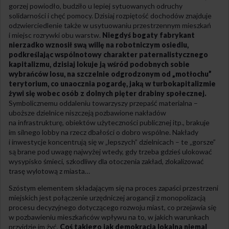
gorzej powiodło, budziło u lepiej sytuowanych odruchy
solidarności i chęć pomocy. Dzisiaj rozpiętość dochodów znajduje
odzwierciedlenie także w usytuowaniu przestrzennym mieszkań
i miejsc rozrywki obu warstw.
Niegdyś bogaty fabrykant
nierzadko wznosił swą willę na robotniczym osiedlu,
podkreślając wspólnotowy charakter paternalistycznego
kapitalizmu, dzisiaj lokuje ją wśród podobnych sobie
wybrańców losu, na szczelnie odgrodzonym od „motłochu”
terytorium, co unaocznia pogardę, jaką w turbokapitalizmie
żywi się wobec osób z dolnych pięter drabiny społecznej.
Symbolicznemu oddaleniu towarzyszy przepaść materialna –
uboższe dzielnice niszczeją pozbawione nakładów
na infrastrukturę, obiektów użyteczności publicznej itp., brakuje
im silnego lobby na rzecz dbałości o dobro wspólne. Nakłady
i inwestycje koncentrują się w „lepszych” dzielnicach – te „gorsze”
są brane pod uwagę najwyżej wtedy, gdy trzeba gdzieś ulokować
wysypisko śmieci, szkodliwy dla otoczenia zakład, zlokalizować
trasę wylotową z miasta…
Szóstym elementem składającym się na proces zapaści przestrzeni
miejskich jest połączenie urzędniczej arogancji z monopolizacją
procesu decyzyjnego dotyczącego rozwoju miast, co przejawia się
w pozbawieniu mieszkańców wpływu na to, w jakich warunkach
przyjdzie im żyć.
Coś takiego jak demokracja lokalna niemal