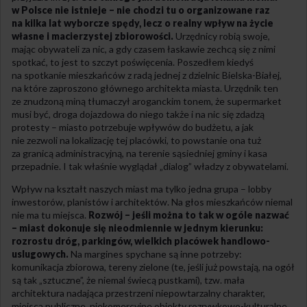
w Polsce nie istnieje – nie chodzi tu o organizowane raz
na kilka lat wyborcze spędy, lecz o realny wpływ na życie
własne i macierzystej zbiorowości.
Urzędnicy robią swoje,
mając obywateli za nic, a gdy czasem łaskawie zechcą się z nimi
spotkać, to jest to szczyt poświęcenia. Poszedłem kiedyś
na spotkanie mieszkańców z radą jednej z dzielnic Bielska-Białej,
na które zaproszono głównego architekta miasta. Urzędnik ten
ze znudzoną miną tłumaczył aroganckim tonem, że supermarket
musi być, droga dojazdowa do niego także i na nic się zdadzą
protesty – miasto potrzebuje wpływów do budżetu, a jak
nie zezwoli na lokalizację tej placówki, to powstanie ona tuż
za granicą administracyjną, na terenie sąsiedniej gminy i kasa
przepadnie. I tak właśnie wyglądał „dialog” władzy z obywatelami.
Wpływ na kształt naszych miast ma tylko jedna grupa – lobby
inwestorów, planistów i architektów. Na głos mieszkańców niemal
nie ma tu miejsca.
Rozwój – jeśli można to tak w ogóle nazwać
– miast dokonuje się nieodmiennie w jednym kierunku:
rozrostu dróg, parkingów, wielkich placówek handlowo-
uslugowych.
Na margines spychane są inne potrzeby:
komunikacja zbiorowa, tereny zielone (te, jeśli już powstają, na ogół
są tak „sztuczne”, że niemal świecą pustkami), tzw. mała
architektura nadająca przestrzeni niepowtarzalny charakter,
miejsca publiczne, niekomercyjne obiekty rozrywkowo-kulturalne.