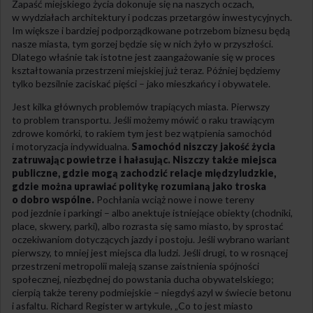
Zapaść miejskiego życia dokonuje się na naszych oczach,
w wydziałach architektury i podczas przetargów inwestycyjnych.
Im większe i bardziej podporządkowane potrzebom biznesu będą
nasze miasta, tym gorzej będzie się w nich żyło w przyszłości.
Dlatego właśnie tak istotne jest zaangażowanie się w proces
kształtowania przestrzeni miejskiej już teraz. Później będziemy
tylko bezsilnie zaciskać pięści – jako mieszkańcy i obywatele.
Jest kilka głównych problemów trapiących miasta. Pierwszy
to problem transportu. Jeśli możemy mówić o raku trawiącym
zdrowe komórki, to rakiem tym jest bez wątpienia samochód
i motoryzacja indywidualna.
Samochód niszczy jakość życia
zatruwając powietrze i hałasując. Niszczy także miejsca
publiczne, gdzie mogą zachodzić relacje międzyludzkie,
gdzie można uprawiać politykę rozumianą jako troska
o dobro wspólne.
Pochłania wciąż nowe i nowe tereny
pod jezdnie i parkingi – albo anektuje istniejące obiekty (chodniki,
place, skwery, parki), albo rozrasta się samo miasto, by sprostać
oczekiwaniom dotyczących jazdy i postoju. Jeśli wybrano wariant
pierwszy, to mniej jest miejsca dla ludzi. Jeśli drugi, to w rosnącej
przestrzeni metropolii maleją szanse zaistnienia spójności
społecznej, niezbędnej do powstania ducha obywatelskiego;
cierpią także tereny podmiejskie – niegdyś azyl w świecie betonu
i asfaltu. Richard Register w artykule, „Co to jest miasto