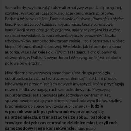
Samochody „wykańczają” także alternatywy w postaci porządnej,
szybkiej, wygodnej i często kursującej komunikacji zbiorowej.
Barbara Ward w książce „Dom człowieka” pisze:
„Powstaje tu błędne
koło. Kiedy liczba podróżujących się zmniejsza, koszty państwowej
komunikacji rosną, obsługa się pogarsza, opłaty za przejazd idą w górę,
co z kolei powoduje dalsze zmniejszenie się liczby pasażerów”
. Liczba
użytkowników samochodów zatem rośnie – to alternatywa wobec
kiepskiej komunikacji zbiorowej. W efekcie, jak informuje ta sama
autorka, w Los Angeles ok. 70% miasta zajmują drogi, parkingi,
obwodnice, w Dallas, Nowym Jorku i Waszyngtonie jest to około
połowa powierzchni.
Nieodłączną towarzyszką samochodu jest druga patologia –
suburbanizacja, zwana też „rozpełzaniem się” miast. To proces
lokowania na przedmieściach nowych inwestycji, które przyciągają
nowe osiedla, wzmagają ruch samochodowy itp. Przyczyną
suburbanizacji jest spadająca jakość życia w centrum miast,
spowodowana rosnącym ruchem samochodowym (hałas, spaliny,
brak miejsca do spacerów i życia publicznego) –
ludzie
w poszukiwaniu lepszych warunków przenoszą się
na przedmieścia, przenosząc też ze sobą… patologie
trawiące dotychczas centralne dzielnice miast, czyli ruch
samochodowy i jego konsekwencje.
Tam, gdzie