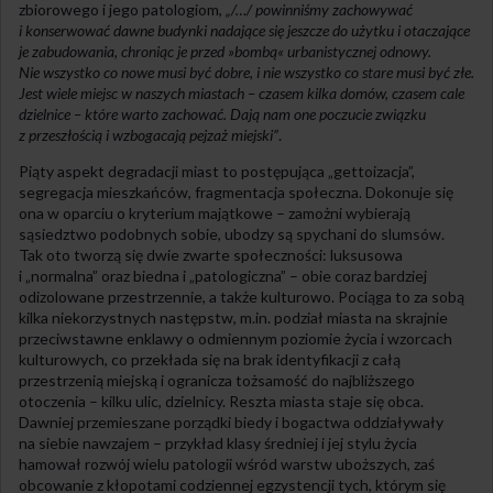
zbiorowego i jego patologiom,
„/…/ powinniśmy zachowywać
i konserwować dawne budynki nadające się jeszcze do użytku i otaczające
je zabudowania, chroniąc je przed »bombą« urbanistycznej odnowy.
Nie wszystko co nowe musi być dobre, i nie wszystko co stare musi być złe.
Jest wiele miejsc w naszych miastach – czasem kilka domów, czasem cale
dzielnice – które warto zachować. Dają nam one poczucie związku
z przeszłością i wzbogacają pejzaż miejski”
.
Piąty aspekt degradacji miast to postępująca „gettoizacja”,
segregacja mieszkańców, fragmentacja społeczna. Dokonuje się
ona w oparciu o kryterium majątkowe – zamożni wybierają
sąsiedztwo podobnych sobie, ubodzy są spychani do slumsów.
Tak oto tworzą się dwie zwarte społeczności: luksusowa
i „normalna” oraz biedna i „patologiczna” – obie coraz bardziej
odizolowane przestrzennie, a także kulturowo. Pociąga to za sobą
kilka niekorzystnych następstw, m.in. podział miasta na skrajnie
przeciwstawne enklawy o odmiennym poziomie życia i wzorcach
kulturowych, co przekłada się na brak identyfikacji z całą
przestrzenią miejską i ogranicza tożsamość do najbliższego
otoczenia – kilku ulic, dzielnicy. Reszta miasta staje się obca.
Dawniej przemieszane porządki biedy i bogactwa oddziaływały
na siebie nawzajem – przykład klasy średniej i jej stylu życia
hamował rozwój wielu patologii wśród warstw uboższych, zaś
obcowanie z kłopotami codziennej egzystencji tych, którym się