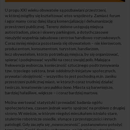
U progu XXI wieku obywatele są pozbawiani przestrzeni,
w której mógłby się kształtować etos wspólnoty. Zamiast forum
i agor mamy coraz dalej idącą komercjalizację i dehumanizację
przestrzeni publicznej. Tereny zielone ustępują miejsca
autostradom, place i skwery parkingom, a dotychczasowe
nieużytki wypełnia zabudowa centrów handlowo-rozrywkowych.
Coraz mniej miejsca pozostawia się obywatelom – nie kierowcom,
producentom, konsumentom, turystom, handlarzom,
lecz obywatelom, którzy potrzebują miejsca, by się organizować,
spierać i podejmować wysiłki na rzecz swojej
polis
. Malejąca
frekwencja wyborcza, konieczność sztucznego podtrzymywania
tzw. trzeciego sektora, brak oddolnych inicjatyw społecznych,
prywata i obojętność – wszystko to jest pochodną m.in. zaniku
przestrzeni publicznej miast, w których coraz trudniej działać
twórczo, kreatywnie i
pro publico bono
. Miasta są barwniejsze,
bardziej hałaśliwe, większe – i coraz bardziej martwe.
Można wertować statystyki i prowadzić badania ogółu
społeczeństwa, czasem jednak warto spojrzeć na problem z drugiej
strony. W mieście, w którym niegdyś mieszkałem istniało stare,
stuletnie robotnicze osiedle, słynące z przestępczości i innych
patologii. Gdy zaczęła się „nowoczesność”, postanowiono położyć
temu kres. Część domów wyburzono, na ich miejscu stawiając