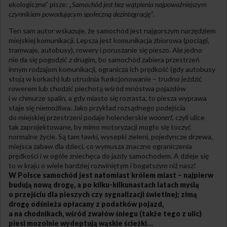
ekologiczne” pisze:
„Samochód jest bez wątpienia najpoważniejszym
czynnikiem powodującym społeczną dezintegrację”
.
Ten sam autor wskazuje, że samochód jest najgorszym narzędziem
miejskiej komunikacji. Lepsza jest komunikacja zbiorowa (pociągi,
tramwaje, autobusy), rowery i poruszanie się pieszo. Ale jedno
nie da się pogodzić z drugim, bo samochód zabiera przestrzeń
innym rodzajom komunikacji, ogranicza ich prędkość (gdy autobusy
stoją w korkach) lub utrudnia funkcjonowanie – trudno jeździć
rowerem lub chodzić piechotą wśród mnóstwa pojazdów
i w chmurze spalin, a gdy miasto się rozrasta, to piesza wyprawa
staje się niemożliwa. Jako przykład rozsądnego podejścia
do miejskiej przestrzeni podaje holenderskie
woonerf
, czyli ulice
tak zaprojektowane, by mimo motoryzacji mogło się toczyć
normalne życie. Są tam ławki, wysepki zieleni, pojedyncze drzewa,
miejsca zabaw dla dzieci, co wymusza znaczne ograniczenia
prędkości i w ogóle zniechęca do jazdy samochodem. A dzieje się
to w kraju o wiele bardziej rozwiniętym i bogatszym niż nasz!
W Polsce samochód jest natomiast królem miast – najpierw
budują nową drogę, a po kilku-kilkunastach latach myślą
o przejściu dla pieszych czy sygnalizacji świetlnej; zimą
drogę odśnieża opłacany z podatków pojazd,
a na chodnikach, wśród zwałów śniegu (także tego z ulic)
piesi mozolnie wydeptują wąskie ścieżki…