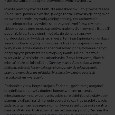
– ale też sami ponoszą konsekwencje swoich wyborów.
Miasta powinny być dla ludzi, dla mieszkańców – to główna zasada.
To oni sami powinni określać, jakiego rodzaju inwestycje chcą mieć
na swoim terenie, czy wolą kolejny parking, czy zachowanie
ostatniego parku, czy wielki sklep zagranicznej firmy, czy małe
sklepy prowadzone przez sąsiadów, znajomych, krewnych, itd. Jeśli
popełnią błąd, to powinni mieć okazje do jego naprawy,
np. decydując o likwidacji ruchliwej arterii i zastąpieniu komunikacji
samochodowej szybką i nowoczesną linią tramwajową. Przede
wszystkim jednak należy zdecentralizować podejmowanie decyzji
dotyczących przekształceń miejskiej tkanki. Heine Paetzold
w artykule „Architektura i urbanistyka. Zarys krytycznej filozofii
miasta” pisze o Holandii, że
„Odnowy miasta Amsterdam w latach
siedemdziesiątych i osiemdziesiątych zaczynały się od zwalczania
przygotowanych przez miejskich biurokratów planów opartych
na całkowitym »wyrębie«”
.
Podobnie było w innych krajach Zachodu, gdzie tamę arogancji
urzędników postawiły dopiero konsekwentne protesty
mieszkańców – np. w Londynie, gdzie całe dzielnice stawiały opór
planom lokalizacji na ich terenie obwodnic czy tras przelotowych,
żądając w zamian lepszego skomunikowania autobusami z centrum
miasta. W Anglii i USA rozwinął się też znaczący ruch „Reclaim the
Streets!” (Odzyskać ulice), mający na celu zwrócenie uwagi