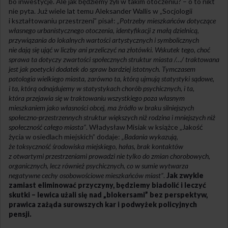
bo inwestycje. Ale jak będziemy żyli w takim otoczeniu? – o to nikt
nie pyta. Już wiele lat temu Aleksander Wallis w „Socjologii
i kształtowaniu przestrzeni” pisał:
„Potrzeby mieszkańców dotyczące
własnego urbanistycznego otoczenia, identyfikacji z małą dzielnicą,
przywiązania do lokalnych wartości artystycznych i symbolicznych
nie dają się ująć w liczby ani przeliczyć na złotówki. Wskutek tego, choć
sprawa ta dotyczy zwartości społecznych struktur miasta /…/ traktowana
jest jak poetycki dodatek do spraw bardziej istotnych. Tymczasem
patologia wielkiego miasta, zarówno ta, którą ujmują statystyki sądowe,
i ta, którą odnajdujemy w statystykach chorób psychicznych, i ta,
która przejawia się w traktowaniu wszystkiego poza własnym
mieszkaniem jako własności obcej, ma źródło w braku silniejszych
społeczno-przestrzennych struktur większych niż rodzina i mniejszych niż
społeczność całego miasta”
. Władysław Misiak w książce „Jakość
życia w osiedlach miejskich” dodaje:
„Badania wykazują,
że toksyczność środowiska miejskiego, hałas, brak kontaktów
z otwartymi przestrzeniami prowadzi nie tylko do zmian chorobowych,
organicznych, lecz również psychicznych, co w sumie wytwarza
negatywne cechy osobowościowe mieszkańców miast”
.
Jak zwykle
zamiast eliminować przyczyny, będziemy biadolić i leczyć
skutki – lewica użali się nad „blokersami” bez perspektyw,
prawica zażąda surowszych kar i podwyżek policyjnych
pensji.