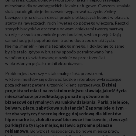
mieszkania dla nowobogackich i lokale usługowe. Owszem, zmalała
skala patologii, ale jednocześnie wyparowało… życie. Znikły
bawiące się na ulicach dzieci, grupki plotkujących kobiet w oknach,
starcy na ławeczkach, ruch i rwetes do późnego wieczora. Resztki
starych budynków otoczone nowymi obiektami tworzą martwą
strefę – z rzadka przemknie przechodzień, szybko przejeżdżają
samochody, już popołudniem trudno dostrzec oznaki życia.
Nie ma „meneli” – nie ma też nikogo innego. I dokładnie to samo
by się stało, gdyby w brutalny sposób potraktowano inną
wspólnotę ukształtowaną mozolnie na przestrzeni lat
w określonym pejzażu architektonicznym.
Problem jest szerszy – stale maleje ilość przestrzeni,
w której mogłyby się odbywać ludzkie interakcje wykraczające
poza schemat petent-urzędnik i klient-sprzedawca.
Dzisiaj
projektanci miast na ostatnim miejscu stawiają jakość życia
mieszkańców, przedkładając ponad nią stworzenie
biznesowi optymalnych warunków działania. Parki, zieleńce,
bulwary, place, zabytkowa substancja? Zapomnijcie o tym –
trzeba wytyczyć szeroką drogę dojazdową dla klientów
hipermarketu, zlokalizować biurowce i hurtownie, stworzyć
parkingi na tysiące miejsc, ustawić ogromne plansze
reklamowe.
Bo wzrost gospodarczy, bo nowe miejsca pracy,