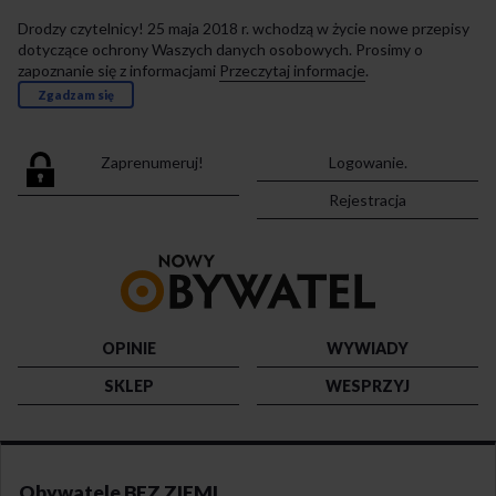
Drodzy czytelnicy! 25 maja 2018 r. wchodzą w życie nowe przepisy
dotyczące ochrony Waszych danych osobowych. Prosimy o
zapoznanie się z informacjami
Przeczytaj informacje
.
Zgadzam się
Zaprenumeruj!
Logowanie.
Rejestracja
Przejdź
do
strony
głównej
OPINIE
WYWIADY
SKLEP
WESPRZYJ
Obywatele BEZ ZIEMI