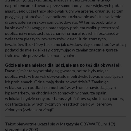
na problem anektowania przez samochody coraz większych połaci
miast. Jego uczestnicy blokowali ruchliwe arterie, organizując tam
przyjęcia, potańcówki, symboliczne rozkuwanie asfaltu i sadzenie
drzew, palenie wraków samochodów itp. W ten sposób udało
im się zwrócić uwagę na narastający problem zaniku przestrzeni
publicznej w miastach, spychanie na margines ich mieszkańców,
zwłaszcza pieszych, rowerzystów, dzieci, ludzi starszych,
inwalidów, itp. którzy tak samo jak użytkownicy samochodów płacą
podatki do miejskiej kasy, otrzymując w zamian znacznie gorsze
traktowanie przez władze municypalne.
Gdzie nie ma miejsca dla ludzi, nie ma go też dla obywateli.
Dawniej miasta wypełniały się gwarem, pełne były miejsc
publicznych, w których obywatele mogli dyskutować o trapiących
ich problemach. Gdzie mają dyskutować dzisiaj? Zamknięci
w blaszanych pudłach samochodów, w tłumie nawiedzającym
hipermarkety, na chodnikach tonących w chmurze spalin,
w lokalach, gdzie ceny oraz hałas z głośników są skuteczną barierą
odstraszająca, w rachitycznych resztkach parków i terenów
zielonych (zwłaszcza zimą)?
Tekst pierwotnie ukazał się w Magazynie OBYWATEL nr 1(9)
styczeń-luty 2003