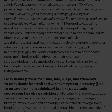
Jakub Wujek w pracy „Mity i utopie architektury XX wieku”
przestrzegał, że
„Nie istnieje, mimo olbrzymiego bagażu mitów, jeden
system budowlany, jedna technologia rozwiązująca wszystkie
skomplikowane problemy budownictwa /…/ Fundamentalną zasadą winno
być używanie rozwiązań alternatywnych”
. Monopol w dziedzinie
miejskiego rozwoju okaże się, jak każdy monopol, tragiczny
w skutkach – miasta będą coraz mniej bliskie mieszkańcom, coraz
słabsze więzi międzyludzkie, społeczność miejska
zdezintegrowana, apatyczna i niezdolna do aktywnego kreowania
własnego życia. Coraz mniej w miastach będzie żyjących
(a nie wegetujących) i identyfikujących się z nim mieszkańców,
coraz mniej będzie także obywateli, którzy gotowi
są odpowiedzialnie i samodzielnie kształtować własne życie,
bez oglądania się na państwowych biurokratów i rynkowych
usługodawców.
Odzyskanie przestrzeni miejskiej dla jej mieszkańców
to odzyskanie kontroli nad własnym życiem, pierwszy (i jak
to on zwykle – najtrudniejszy) krok ku powstaniu
społeczeństwa obywatelskiego.
Nie tego, które tworzy „trzeci
sektor” i żebrze o dotacje u Fundacji Batorego, lecz takiego,
którego członkowie sami decydują o całokształcie swego życia,
kreują normy i wzorce oraz ustalają hierarchie potrzeb i oczekiwań