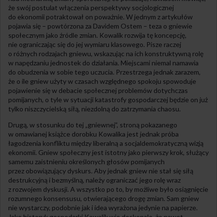
że swój postulat włączenia perspektywy socjologicznej
do ekonomii potraktował on poważnie. W jednym z artykułów
pojawia się – powtórzona za Davidem Ostem – teza o gniewie
społecznym jako źródle zmian. Kowalik rozwija tę koncepcję,
nie ograniczając się do jej wymiaru klasowego. Pisze raczej
o różnych rodzajach gniewu, wskazując na ich konstruktywną rolę
w napędzaniu jednostek do działania. Miejscami niemal namawia
do obudzenia w sobie tego uczucia. Przestrzega jednak zarazem,
że o ile gniew użyty w czasach względnego spokoju spowoduje
pojawienie się w debacie społecznej problemów dotychczas
pomijanych, o tyle w sytuacji katastrofy gospodarczej będzie on już
tylko niszczycielską siłą, niezdolną do zatrzymania chaosu.
Drugą, w stosunku do tej „gniewnej”, stroną pokazanego
w omawianej książce dorobku Kowalika jest jednak próba
łagodzenia konfliktu między liberalną a socjaldemokratyczną wizją
ekonomii. Gniew społeczny jest istotny jako pierwszy krok, służący
samemu zaistnieniu określonych głosów pomijanych
przez obowiązujący dyskurs. Aby jednak gniew nie stał się siłą
destrukcyjną i bezmyślną, należy ograniczać jego rolę wraz
z rozwojem dyskusji. A wszystko po to, by możliwe było osiągnięcie
rozumnego konsensusu, otwierającego drogę zmian. Sam gniew
nie wystarczy, podobnie jak i idea wyrażona jedynie na papierze.
Jako historyk gospodarki Kowalik wie doskonale, że nawet