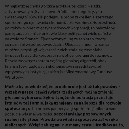
W najbardziej chyba gorzkim artykule tej części książki,
zatytułowanym „Systemowe źródła obecnego kryzysu
światowego”, Kowalik podejmuje próbę zakreślenia szerszego,
społecznego ujmowania ekonomii. Jeśli widzimy dziś bezsilność
polityków wobec międzynarodowych korporacji, to należałoby
pamiętać, że sami członkowie klasy politycznej wielu państw,
na czele ze Stanami Zjednoczonymi, są za ten stan rzeczy
co najmniej współodpowiedzialni. Ulegając firmom w zamian
za różne przysługi, większość z nich stała się zbyt słaba,
by pozostawać dla korporacji nawet partnerami do rozmowy.
Reszta zaś wręcz została częścią globalnej oligarchii, obok
finansistów, rządowych ekonomistów i przedstawicieli
wpływowych instytucji, takich jak Międzynarodowy Fundusz
Walutowy.
Można by powiedzieć, że problem nie jest aż tak poważny –
wszak w naszej części świata rządzących można zmienić
głosami wyborców. Sęk w tym, że demokracja przestaje
istnieć w tej formie, jaką uznajemy za najlepszą dla rozwoju
społecznego,
bo proces pauperyzacji społecznej odbiera nam
poczucie własnej wartości,
pozostawiając pozbawionych
realnej siły głosu. Prawdziwa władza spoczywa zaś w ręku
nielicznych. Wciąż zabiegani, nie mamy czasu i środków na to,