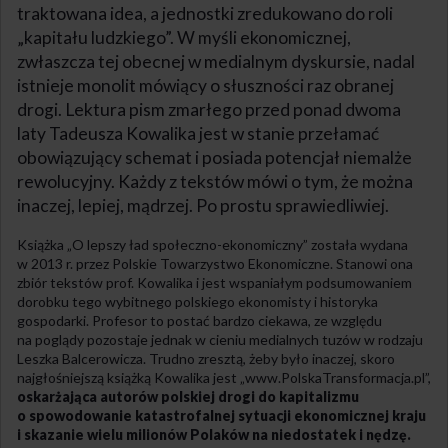
traktowana idea, a jednostki zredukowano do roli
„kapitału ludzkiego”. W myśli ekonomicznej,
zwłaszcza tej obecnej w medialnym dyskursie, nadal
istnieje monolit mówiący o słuszności raz obranej
drogi. Lektura pism zmarłego przed ponad dwoma
laty Tadeusza Kowalika jest w stanie przełamać
obowiązujący schemat i posiada potencjał niemalże
rewolucyjny. Każdy z tekstów mówi o tym, że można
inaczej, lepiej, mądrzej. Po prostu sprawiedliwiej.
Książka „O lepszy ład społeczno-ekonomiczny” została wydana
w 2013 r. przez Polskie Towarzystwo Ekonomiczne. Stanowi ona
zbiór tekstów prof. Kowalika i jest wspaniałym podsumowaniem
dorobku tego wybitnego polskiego ekonomisty i historyka
gospodarki. Profesor to postać bardzo ciekawa, ze względu
na poglądy pozostaje jednak w cieniu medialnych tuzów w rodzaju
Leszka Balcerowicza. Trudno zresztą, żeby było inaczej, skoro
najgłośniejszą książką Kowalika jest „www.PolskaTransformacja.pl”,
oskarżająca autorów polskiej drogi do kapitalizmu
o spowodowanie katastrofalnej sytuacji ekonomicznej kraju
i skazanie wielu milionów Polaków na niedostatek i nędzę.