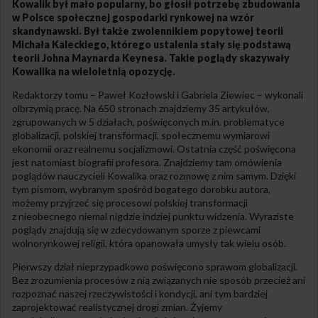
Kowalik był mało popularny, bo głosił potrzebę zbudowania
w Polsce społecznej gospoda
rki
rynkowej na wzór
skandynaw
ski
. Był także zwolennikiem popytowej teorii
Michała Kaleckiego, którego ustalenia stały się podstawą
teorii Johna Maynarda Keynesa. Takie poglądy skazywały
Kowalika na wieloletnią opozycję.
Redaktorzy tomu – Paweł Kozłowski i Gabriela Ziewiec – wykonali
olbrzymią pracę. Na 650 stronach znajdziemy 35 artykułów,
zgrupowanych w 5 działach, poświęconych m.in. problematyce
globalizacji, polskiej transformacji, społecznemu wymiarowi
ekonomii oraz realnemu socjalizmowi. Ostatnia część poświęcona
jest natomiast biografii profesora. Znajdziemy tam omówienia
poglądów nauczycieli Kowalika oraz rozmowę z nim samym. Dzięki
tym pismom, wybranym spośród bogatego dorobku autora,
możemy przyjrzeć się procesowi polskiej transformacji
z nieobecnego niemal nigdzie indziej punktu widzenia. Wyraziste
poglądy znajdują się w zdecydowanym sporze z piewcami
wolnorynkowej religii, która opanowała umysły tak wielu osób.
Pierwszy dział nieprzypadkowo poświęcono sprawom globalizacji.
Bez zrozumienia procesów z nią związanych nie sposób przecież ani
rozpoznać naszej rzeczywistości i kondycji, ani tym bardziej
zaprojektować realistycznej drogi zmian. Żyjemy