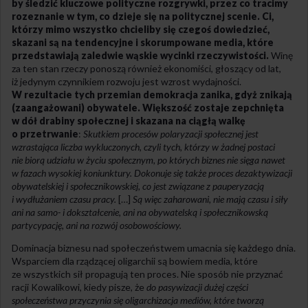
by śledzić kluczowe polityczne rozgry
wki
, przez co tracimy
rozeznanie w tym, co dzieje się na politycznej scenie. Ci,
którzy mimo wszystko chcieliby się czegoś dowiedzieć,
skazani są na tendencyjne i skorumpowane media, które
przedstawiają zaledwie wąskie wyci
nki
rzeczywistości.
Winę
za ten stan rzeczy ponoszą również ekonomiści, głoszący od lat,
iż jedynym czynnikiem rozwoju jest wzrost wydajności.
W rezultacie tych przemian demokracja zanika, gdyż znikają
(zaangażowani) obywatele. Większość zostaje zepchnięta
w dół drabiny społecznej i skazana na ciągłą walkę
o przetrwanie
:
Skutkiem procesów polaryzacji społecznej jest
wzrastająca
lic
zba wykluczonych, cz
yli
tych, którzy w żadnej postaci
nie biorą udziału w życiu społecznym, po których biznes nie sięga nawet
w fazach wysokiej koniunktury. Dokonuje się także proces dezaktywizacji
obywatelskiej i społecznikowskiej, co jest związane z pauperyzacją
i wydłużaniem czasu pracy.
[…]
Są więc zaharowani, nie mają czasu i siły
ani na samo- i dokształcenie, ani na obywatelską i społecznikowską
partycypację, ani na rozwój osobowościowy.
Dominacja biznesu nad społeczeństwem umacnia się każdego dnia.
Wsparciem dla rządzącej oligarchii są bowiem media, które
ze wszystkich sił propagują ten proces. Nie sposób nie przyznać
racji Kowalikowi, kiedy pisze, że
do pasywizacji dużej części
społeczeństwa przyczynia się oligarchizacja mediów, które tworzą