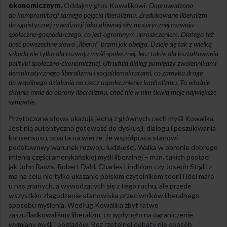
ekonomicznym.
Oddajmy głos Kowalikowi:
Doprowadzono
do kompromitacji samego pojęcia
lib
eralizmu. Zredukowano
lib
eralizm
do egoistycznej rywalizacji jako głównej siły motorycznej rozwoju
społeczno-gospodarczego, co jest ogromnym uproszczeniem. Dlatego też
dość powszechne słowo „
lib
erał” brzmi jak obelga. Dzieje się tak z wielką
szkodą nie tylko dla rozwoju my
śli
społecznej, lecz także dla kształtowania
polit
yki
społeczno-ekonomicznej. Utrudnia dialog pomiędzy zwolennikami
demokratycznego
lib
eralizmu i socjaldemokratami, co zamyka drogę
do wspólnego działania na rzecz uspołecznienia kapitalizmu. To właśnie
skłania mnie do obrony
lib
eralizmu, choć nie w nim tkwią moje największe
sympatie.
Przytoczone słowa ukazują jedną z głównych cech myśli Kowalika.
Jest nią autentyczna gotowość do dyskusji, dialogu i poszukiwania
konsensusu, oparta na wierze, że współpraca stanowi
podstawowy warunek rozwoju ludzkości. Walka w obronie dobrego
imienia części amerykańskiej myśli liberalnej – m.in. takich postaci
jak John Rawls, Robert Dahl, Charles Lindblom czy Joseph Stiglitz –
ma na celu nie tylko ukazanie polskim czytelnikom teorii i idei mało
u nas znanych, a wywodzących się z tego ruchu, ale przede
wszystkim złagodzenie stanowiska przeciwników liberalnego
sposobu myślenia. Według Kowalika zbyt łatwo
zaszufladkowaliśmy liberalizm, co wpłynęło na ograniczenie
wymiany myśli i poglądów. Bez rzetelnej debaty nie sposób