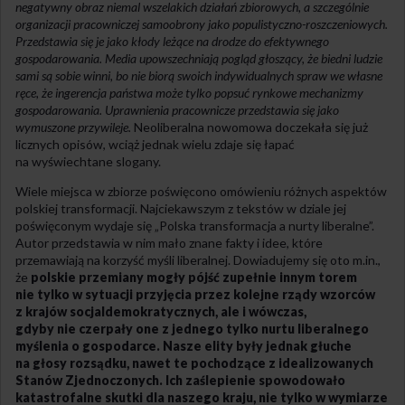
negatywny obraz niemal wszelakich działań zbiorowych, a szczególnie
organizacji pracowniczej samoobrony jako populistyczno-roszczeniowych.
Przedstawia się je jako kłody leżące na drodze do efektywnego
gospodarowania. Media upowszechniają pogląd głoszący, że biedni ludzie
sami są sobie winni, bo nie biorą swoich indywidualnych spraw we własne
ręce, że ingerencja państwa może tylko popsuć rynkowe mechanizmy
gospodarowania. Uprawnienia pracownicze przedstawia się jako
wymuszone przywileje.
Neoliberalna nowomowa doczekała się już
licznych opisów, wciąż jednak wielu zdaje się łapać
na wyświechtane slogany.
Wiele miejsca w zbiorze poświęcono omówieniu różnych aspektów
polskiej transformacji. Najciekawszym z tekstów w dziale jej
poświęconym wydaje się „Polska transformacja a nurty liberalne”.
Autor przedstawia w nim mało znane fakty i idee, które
przemawiają na korzyść myśli liberalnej. Dowiadujemy się oto m.in.,
że
polskie przemiany mogły pójść zupełnie innym torem
nie tylko w sytuacji przyjęcia przez kolejne rządy wzorców
z krajów socjaldemokratycznych, ale i wówczas,
gdyby nie czerpały one z jednego tylko nurtu
lib
eralnego
myślenia o gospodarce. Nasze elity były jednak głuche
na głosy rozsądku, nawet te pochodzące z idealizowanych
Stanów Zjednoczonych. Ich zaślepienie spowodowało
katastrofalne sku
tki
dla naszego kraju, nie tylko w wymiarze