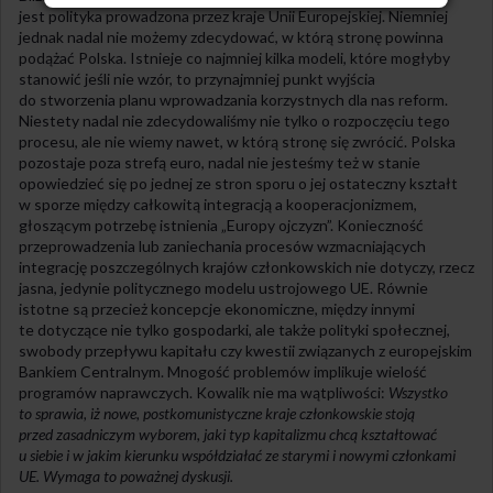
jest polityka prowadzona przez kraje Unii Europejskiej. Niemniej
jednak nadal nie możemy zdecydować, w którą stronę powinna
podążać Polska. Istnieje co najmniej kilka modeli, które mogłyby
stanowić jeśli nie wzór, to przynajmniej punkt wyjścia
do stworzenia planu wprowadzania korzystnych dla nas reform.
Niestety nadal nie zdecydowaliśmy nie tylko o rozpoczęciu tego
procesu, ale nie wiemy nawet, w którą stronę się zwrócić. Polska
pozostaje poza strefą euro, nadal nie jesteśmy też w stanie
opowiedzieć się po jednej ze stron sporu o jej ostateczny kształt
w sporze między całkowitą integracją a kooperacjonizmem,
głoszącym potrzebę istnienia „Europy ojczyzn”. Konieczność
przeprowadzenia lub zaniechania procesów wzmacniających
integrację poszczególnych krajów członkowskich nie dotyczy, rzecz
jasna, jedynie politycznego modelu ustrojowego UE. Równie
istotne są przecież koncepcje ekonomiczne, między innymi
te dotyczące nie tylko gospodarki, ale także polityki społecznej,
swobody przepływu kapitału czy kwestii związanych z europejskim
Bankiem Centralnym. Mnogość problemów implikuje wielość
programów naprawczych. Kowalik nie ma wątpliwości:
Wszystko
to sprawia, iż nowe, postkomunistyczne kraje członkowskie stoją
przed zasadniczym wyborem, j
aki
typ kapitalizmu chcą kształtować
u siebie i w jakim
kie
runku współdziałać ze starymi i nowymi członkami
UE. Wymaga to poważnej dyskusji.