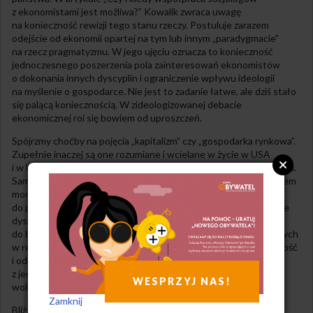
z ekonomistami jest możliwa?” Kowalik zwraca uwagę
na konieczność rewizji tego stanu rzeczy. Postuluje zarazem
odejście od ekonomii opartej na tym lub innym „paradygmacie”
na rzecz pragmatyzmu. W jego ujęciu oznacza to konieczność
jednoczesnego poszerzenia pola zainteresowań ekonomistów
o dokonania innych dyscyplin i ograniczenie wpływu ideologii
na myślenie o gospodarce. Nie jest to zadanie łatwe, ale dziś stało
się palącą koniecznością. W zideologizowanej debacie
ekonomicznej roi się bowiem od uproszczeń.
Spójrzmy choćby na pojęcia „kapitalizm” czy „gospodarka rynkowa”.
Zupełnie inaczej są one rozumiane i wcielane w życie w USA
i w Unii Europejskiej, nie mówiąc już o krajach Dalekiego Wschodu.
Sama Unia Europejska też nie stanowi przecież pod tym względem
monolitu, a zróżnicowanie podejścia państw członkowskich
do polityki społeczno-gospodarczej jest problemem nieustannie
dyskutowanym i budzącym wiele emocji. Kowalik nawołuje
do bacznego przyjrzenia się różnorodności rozwiązań stosowanych
w realnym świecie. Tylko jeśli przyjmiemy do wiadomości tę wielość
i odrzucimy możliwość całościowego przeszczepienia rozwiązań
z jednego kraju do innego, ekonomia stać się może domeną
WESPRZYJ NAS!
wolności, a nie zniewolenia społeczeństw.
Zamknij
Bliższa naszemu krajowi, nie tylko ze względów geograficznych,