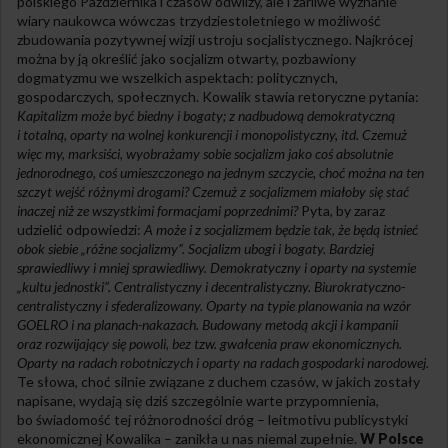
polskiego Października i czasów odwilży, ale i żarliwe wyznanie
wiary naukowca wówczas trzydziestoletniego w możliwość
zbudowania pozytywnej wizji ustroju socjalistycznego. Najkrócej
można by ją określić jako socjalizm otwarty, pozbawiony
dogmatyzmu we wszelkich aspektach: politycznych,
gospodarczych, społecznych. Kowalik stawia retoryczne pytania:
Kapitalizm może być biedny i bogaty; z nadbudową demokratyczną
i totalną, oparty na wolnej konkurencji i monopolistyczny, itd. Czemuż
więc my, marksiści, wyobrażamy sobie socjalizm jako coś absolutnie
jednorodnego, coś umieszczonego na jednym szczycie, choć można na ten
szczyt wejść różnymi drogami? Czemuż z socjalizmem miałoby się stać
inaczej niż ze wszystkimi formacjami poprzednimi?
Pyta, by zaraz
udzielić odpowiedzi:
A może i z socjalizmem będzie tak, że będą istnieć
obok siebie „różne socjalizmy”. Socjalizm ubogi i bogaty. Bardziej
sprawiedliwy i mniej sprawiedliwy. Demokratyczny i oparty na systemie
„kultu jednos
tki
”. Centralistyczny i decentralistyczny. Biurokratyczno-
centralistyczny i sfederalizowany. Oparty na typie planowania na wzór
GOELRO i na planach-nakazach. Budowany metodą akcji i kampanii
oraz rozwijający się pow
oli
, bez tzw. gwałcenia praw ekonomicznych.
Oparty na radach robotniczych i oparty na radach gospoda
rki
narodowej.
Te słowa, choć silnie związane z duchem czasów, w jakich zostały
napisane, wydają się dziś szczególnie warte przypomnienia,
bo świadomość tej różnorodności dróg – leitmotivu publicystyki
ekonomicznej Kowalika – zanikła u nas niemal zupełnie.
W Polsce