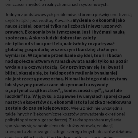
tymczasem myśleć o realnych zmianach systemowych.
Jednym z podstawowych problemów, któremu poświęcono trzecią
część książki, jest według Kowalika
myślenie o ekonomii jako
nauce ścisłej, opartej tylko na
lic
zbach i niewzruszonych
prawach. Ekonomia była tymczasem, jest i być musi nauką
społeczną. A skoro lud
zki
dobrostan zależy
nie tylko od stanu portfela, należałoby rozpatrywać
globalną gospodarkę w szerszym i bardziej złożonym
wymiarze. Wzajemne przenikanie się idei, teorii i badań
nad społeczeństwem w ramach świata na
uki
tylko na pozór
wydaje się oczywistością. Gdy przyjrzymy się tej kwestii
bliżej, okazuje się, że t
aki
sposób myślenia bynajmniej
nie jest rzeczą powszechną. Niemal każdego dnia czytamy
lub słyszymy powtarzane niczym mantra wywody
o „optymalizacji kosztów”, „konieczności cięć”, „kapitale
ludzkim” itp. W języku, a zapewne i w umysłach sporej części
naszych ekspertów ds. ekonomii istota ludzka zredukowana
zostaje do zapisu księgowego.
Wielu z nich nie uwzględnia
także innych niż ekonomiczne kosztów prowadzenia określonej
polityki społeczno-gospodarczej. Z takim sposobem myślenia
spotykamy się w odniesieniu do służby zdrowia, edukacji,
transportu zbiorowego i całego szeregu innych obszarów działania
państwa. W artykule „Czy i kiedy współpraca socjologów