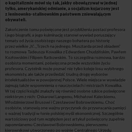
o kapitalizmie mówi się tak, jakby obowiązywał w jednej
tylko, amerykańskiej odmianie, a socjalizm kojarzony jest
z leninowsko-stalinowskim państwem zniewalającym
obywat
eli
.
Zakończenie tomu poświęcone jest przybliżeniu postaci profesora
i jego biografii, a jego kulminację stanowi wywiad poruszający
tematy od życia osobistego naszego bohatera po historię
przez wielkie „h”. „Trzech na jednego. Musztarda przed obiadem”
to rozmowa Tadeusza Kowalika z Edwardem Chudzińskim, Pawłem
Kozłowskim i Filipem Ratkowskim. To szczególna rozmowa, bardzo
osobista momentami, poświęcona przede wszystkim życiu
profesora. Czytelnik może poznać nie tylko koleje losu wybitnego
ekonomisty, ale także prześledzić trudną drogę wyborów
intelektualistów w powojennej Polsce. Wiele miejsca w wywiadzie
zajmują także wspomnienia o nauczycielach i mistrzach Kowalika.
W tej części książki znalazły się również osobne szkice poświęcone
niektórym z nich: Oskarowi Langemu, Michałowi Kaleckiemu,
Włodzimierzowi Brusowi i Czesławowi Bobrowskiemu. Choć
osobiste, stanowią one ważny przyczynek do przywracania pamięci
o ważnej tradycji w łonie polskiej myśli ekonomicznej. Szczególnie
wartościowy pod tym względem jest artykuł poświęcony zupełnie
zapomnianemu Czesławowi Bobrowskiemu, pierwszemu
kierownikowi utworzonego po wojnie Centralnego Urzędu