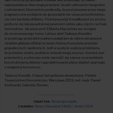
najwspanialsze idee mogą przynieść skutki całkowicie niezgodne
z założeniami. Ekonomista podkreśla, że postulowane przez niego
pragmatyczne podejście do gospodarki nie oznacza konformizmu
czy tym bardziej nihilizmu. Podstawą wizji Kowalika jest po prostu
pozbycie się nieuzasadnionej pewności siebie, jaka często cechuje
teoretyków. Jak pisze prof. Elżbieta Mączyńska we wstępie
do recenzowanego tomu:
Lektura dzieł Tadeusza Kowalika
to przestroga przed doktrynalnym podejściem do reform ustrojowych
i brakiem głębszej refleksji na temat złożonych procesów przemian
gospodarczych i społecznych
. Jeśli w punkcie wyjścia przyjmiemy,
że jesteśmy omylni, podobne wnioski mogą wysnuć również nasi
przeciwnicy, a wówczas może narodzić się szansa na prawdziwie
konstruktywną debatę i zaprojektowanie planu działań opartego
o wzajemny konsensus.
Tadeusz Kowalik,
O lepszy ład społeczno-ekonomiczny
, Polskie
Towarzystwo Ekonomiczne, Warszawa 2013, red. nauk. Paweł
Kozłowski, Gabriela Ziewiec.
Recenzja książki
TEMATYKA
Nowy Obywatel 14(65) / Jesień 2014
Z NUMERU