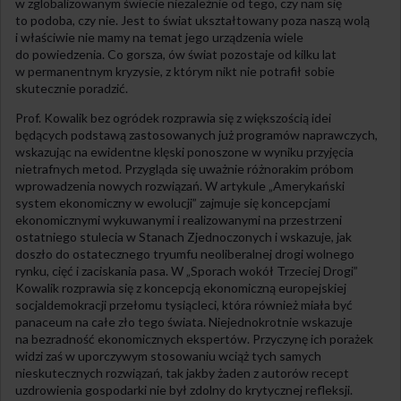
w zglobalizowanym świecie niezależnie od tego, czy nam się
to podoba, czy nie. Jest to świat ukształtowany poza naszą wolą
i właściwie nie mamy na temat jego urządzenia wiele
do powiedzenia. Co gorsza, ów świat pozostaje od kilku lat
w permanentnym kryzysie, z którym nikt nie potrafił sobie
skutecznie poradzić.
Prof. Kowalik bez ogródek rozprawia się z większością idei
będących podstawą zastosowanych już programów naprawczych,
wskazując na ewidentne klęski ponoszone w wyniku przyjęcia
nietrafnych metod. Przygląda się uważnie różnorakim próbom
wprowadzenia nowych rozwiązań. W artykule „Amerykański
system ekonomiczny w ewolucji” zajmuje się koncepcjami
ekonomicznymi wykuwanymi i realizowanymi na przestrzeni
ostatniego stulecia w Stanach Zjednoczonych i wskazuje, jak
doszło do ostatecznego tryumfu neoliberalnej drogi wolnego
rynku, cięć i zaciskania pasa. W „Sporach wokół Trzeciej Drogi”
Kowalik rozprawia się z koncepcją ekonomiczną europejskiej
socjaldemokracji przełomu tysiącleci, która również miała być
panaceum na całe zło tego świata. Niejednokrotnie wskazuje
na bezradność ekonomicznych ekspertów. Przyczynę ich porażek
widzi zaś w uporczywym stosowaniu wciąż tych samych
nieskutecznych rozwiązań, tak jakby żaden z autorów recept
uzdrowienia gospodarki nie był zdolny do krytycznej refleksji.