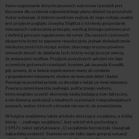
Samo rozpoznanie dotychczasowych sukcesów i porażek jest
kluczowe dla ustalenia odpowiedniego planu działań na przyszłość.
Autor wskazuje, iż dobrym punktem wyjścia do tego rodzaju analizy
jest przyjęcie poglądu Josepha Stiglitza o istnieniu gospodarek
mieszanych i odrzucenie przesądu, według którego państwo jest
z definicji gorszym regulatorem niż rynek. Dla naszych czołowych
ekspertów brzmi to zapewne rewolucyjnie, jednak doświadczenie
nieskuteczności ich recept wobec obecnego kryzysu powinno
wreszcie zmusić do działania tych, którzy wciąż jeszcze wierzą,
że zmiana jest możliwa. Przyjęcie powyższych założeń nie daje
oczywiście gotowych rozwiązań, bowiem, jak zauważa Kowalik,
gdy uznamy, że w świecie współczesnym mamy do czynienia
z gospodarkami mieszanymi, otwiera się nowe pole debat i badań.
Powstaje na przykład pytanie, co decyduje o takiej czy innej mieszance.
Powraca zatem kwestia realnego, politycznego wyboru,
która mogłaby uczynić ekonomię nauką badającą stan faktyczny,
a nie domeną spekulacji o idealnych systemach i niepodważalnych
prawach, wobec których człowiek nie ma nic do powiedzenia.
W książce znajdziemy także artykuły dotyczące socjalizmu, a ściślej
biorąc – „realnego socjalizmu”. Jest wśród nich pochodzący
z 1957 r. tekst zatytułowany „O socjalizmie bez mistyki. Uwagi jak
najbardziej osobiste”. Stanowi on nie tylko zapis gorącej sytuacji