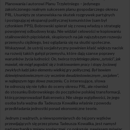
Planowania i autorowi Planu Trzyletniego – jedynego
zakończonego realnym sukcesem planu gospodarczego okresu
PRL. Usunięty ze stanowiska na skutek rozgrywek partyjnych
i postępującej ekspansji politycznej komunistów (sam był
członkiem PPS), Bobrowski spierał się z nową władzą o strategię
powojennej odbudowy kraju. Nie widział celowości w kopiowaniu
stalinowskich pięciolatek, skupionych na jak najszybszym rozwoju
przemysłu ciężkiego, bez oglądania się na skutki społeczne.
Wskazywał, że ustrój socjalistyczny powinien kłaść większy nacisk
na rozwój takich gałęzi przemysłu, które dają szanse poprawy
warunków życia ludności:
On, twórca trzyletniego planu „sytości”, jak
mawiał, nie mógł pogodzić się z traktowaniem pracy i stopy życiowej
zwykłych ludzi jako elementu wielkiej gry politycznej. Był bowiem
dziewiętnastowiecznym czy wcześnie dwudziestowiecznym „socjałem”,
w najlepszym tego słowa znaczeniu.
Co interesujące, słowa
te odnoszą się nie tylko do oceny okresu PRL, ale również
do stosunku Bobrowskiego do początków polskiej transformacji,
którą przeprowadzał Balcerowicz. Nie ulega wątpliwości, że jego
osoba była ważna dla Tadeusza Kowalika właśnie z powodu
przedkładania jednostki ponad ekonomiczne teorie.
Jednym z ważnych, a niewspomnianych do tej pory wątków
przewijających się przez pisma Tadeusza Kowalika, jest namysł
nad mechaniką zmiany społecznej, co pokazuje, nawiasem mówiąc,