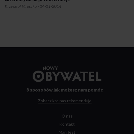
Krzysztof Mroczko
·
14-11-2014
Przejdź
do
strony
głównej
8 sposobów
jak możesz nam pomóc
Zobacz kto nas rekomenduje
O nas
Kontakt
Manifest