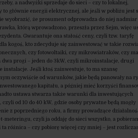
zeby, a nadwyżki sprzedaje do sieci – czy to lokalnej,
to głównie energii elektrycznej, ale jeśli w pobliżu jest 
bie wyobrazić, że prosument odprowadza do niej nadmiar
prawka, którą wprowadzono, przeszła przez Sejm, więc u
zydenta. Gwarantuje ona stałość ceny, czyli tzw. taryfę
dla kogoś, kto zdecyduje się zainwestować w takie rozwi
łonecznych, czy fotowoltaiki, czy mikrowiatraków, czy m
dwa progi – jeden do 3kW, czyli mikroinstalacje, drugi
e instalacje. Jeśli ktoś zainwestuje, to ma szansę
żnym oczywiście od warunków, jakie będą panowały na r
nwestowanego kapitału, a później mieć korzyści finans
nadto ustawa stwarza także warunki dla inwestujących
, czyli od 10 do 40 kW, gdzie osoby prywatne będą mogły
nie z poprzedniego roku, a firmy prowadzące działalnoś
-meteringu, czyli ja oddaję do sieci wszystko, a pobiera
, i ta różnica – czy pobiorę więcej czy mniej – jest rozlicza