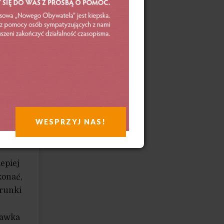
h
ia
aczącą
zęsto
WESPRZYJ NAS!
epiej
konać,
arunki
rawka