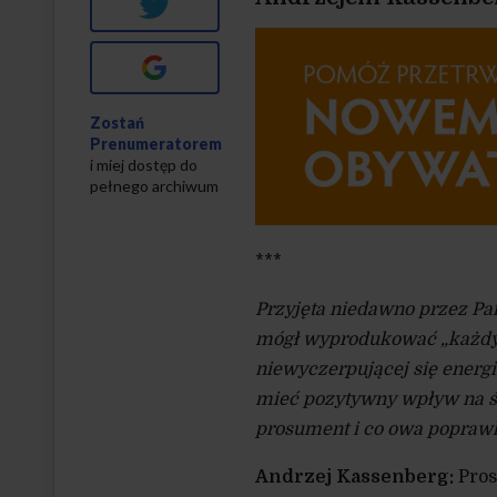
Twitter
Google+
Zostań
Prenumeratorem
i miej dostęp do
pełnego archiwum
***
Przyjęta niedawno przez P
mógł wyprodukować „każdy”.
niewyczerpującej się energii
mieć pozytywny wpływ na śr
prosument i co owa popraw
Andrzej Kassenberg:
Pros