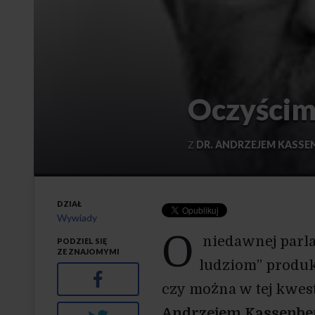
Oczyścim
Z
DR. ANDRZEJEM KASSE
DZIAŁ
Wywiady
O
niedawnej parla
PODZIEL SIĘ
ZE ZNAJOMYMI
ludziom” produkc
Facebook
czy można w tej kwest
Andrzejem Kassenb