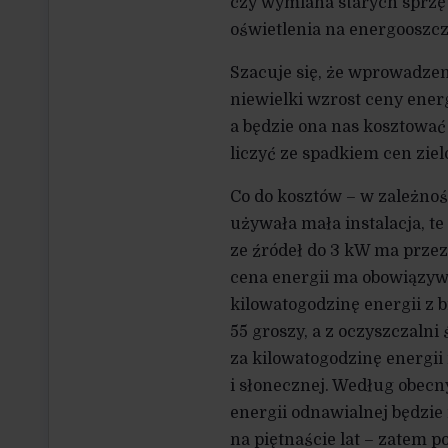
czy wymiana starych sprzę
oświetlenia na energooszc
Szacuje się, że wprowadze
niewielki wzrost ceny energ
a będzie ona nas kosztować
liczyć ze spadkiem cen ziel
Co do kosztów – w zależnośc
używała mała instalacja, te
ze źródeł do 3 kW ma przez 
cena energii ma obowiązywa
kilowatogodzinę energii z b
55 groszy, a z oczyszczalni
za kilowatogodzinę energii
i słonecznej. Według obecn
energii odnawialnej będzie
na piętnaście lat – zatem po