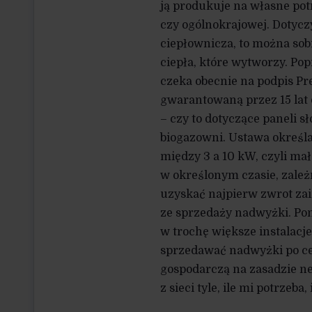
ją produkuje na własne potr
czy ogólnokrajowej. Dotyczy 
ciepłownicza, to można so
ciepła, które wytworzy. Po
czeka obecnie na podpis Pre
gwarantowaną przez 15 lat 
– czy to dotyczące paneli s
biogazowni. Ustawa określa 
między 3 a 10 kW, czyli mał
w określonym czasie, zale
uzyskać najpierw zwrot zai
ze sprzedaży nadwyżki. Po
w trochę większe instalacje
sprzedawać nadwyżki po ce
gospodarczą na zasadzie net
z sieci tyle, ile mi potrzeba