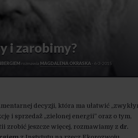
y i zarobimy?
NBERGIEM
rozmawia
MAGDALENA OKRASKA
·
6-3-2015
mentarnej decyzji, która ma ułatwić „zwykł
ję i sprzedaż „zielonej energii” oraz o tym,
ii zrobić jeszcze więcej, rozmawiamy z
dr.
ergiem
z Instytutu na rzecz Ekorozwoju.