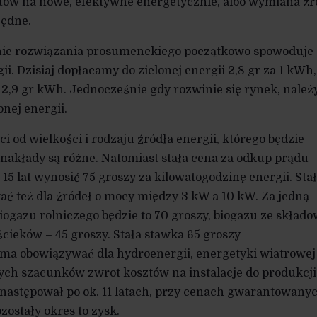
tów na nowe, efektywne energetycznie, albo wymiana źr
zędne.
nie rozwiązania prosumenckiego początkowo spowoduje
ii. Dzisiaj dopłacamy do zielonej energii 2,8 gr za 1 kWh,
 2,9 gr kWh. Jednocześnie gdy rozwinie się rynek, należy
onej energii.
i od wielkości i rodzaju źródła energii, którego będzie
 nakłady są różne. Natomiast stała cena za odkup prądu
15 lat wynosić 75 groszy za kilowatogodzinę energii. Sta
ć też dla źródeł o mocy między 3 kW a 10 kW. Za jedną
iogazu rolniczego będzie to 70 groszy, biogazu ze składo
 ścieków – 45 groszy. Stała stawka 65 groszy
 ma obowiązywać dla hydroenergii, energetyki wiatrowej
ych szacunków zwrot kosztów na instalacje do produkcji
 następował po ok. 11 latach, przy cenach gwarantowany
zostały okres to zysk.