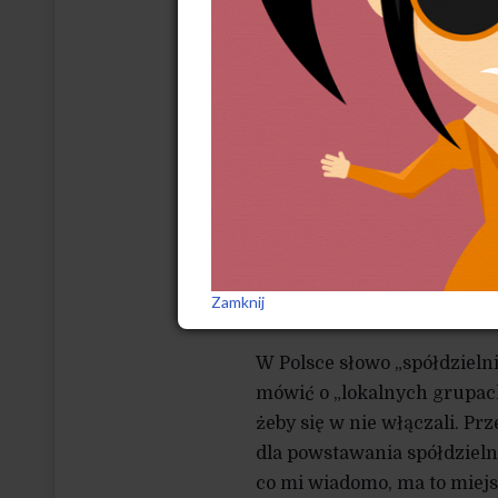
członków, zarówno pod wzg
małych form produkcji ener
lokalnie swoich usług ener
korzyść finansową, ale aby 
prospołeczno-spółdzielczą,
położonych daleko od miej
spółdzielni pieniądze zosta
Problem w Polsce polega na 
rozwiązaniom. Według mojej 
Zamknij
na Zamojszczyźnie, zajmując
W Polsce słowo „spółdzielni
mówić o „lokalnych grupach
żeby się w nie włączali. P
dla powstawania spółdzielni
co mi wiadomo, ma to miejs