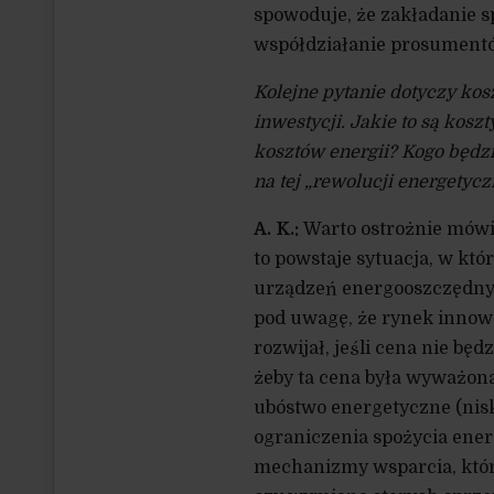
spowoduje, że zakładanie sp
współdziałanie prosumentó
Kolejne pytanie dotyczy k
inwestycji. Jakie to są kosz
kosztów energii? Kogo będzi
na tej „rewolucji energetycz
A. K.:
Warto ostrożnie mówić
to powstaje sytuacja, w kt
urządzeń energooszczędnyc
pod uwagę, że rynek innow
rozwijał, jeśli cena nie bę
żeby ta cena była wyważona, 
ubóstwo energetyczne (nisk
ograniczenia spożycia ener
mechanizmy wsparcia, któr