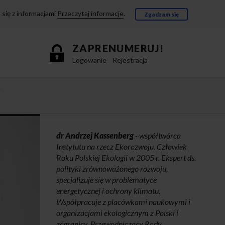
się z informacjami
Przeczytaj informacje
.
Zgadzam się
ZAPRENUMERUJ!
Logowanie
Rejestracja
e
dr Andrzej Kassenberg
- współtwórca
Instytutu na rzecz Ekorozwoju. Człowiek
Roku Polskiej Ekologii w 2005 r. Ekspert ds.
polityki zrównoważonego rozwoju,
specjalizuje się w problematyce
energetycznej i ochrony klimatu.
Współpracuje z placówkami naukowymi i
organizacjami ekologicznym z Polski i
zagranicy. Przewodniczący Rady