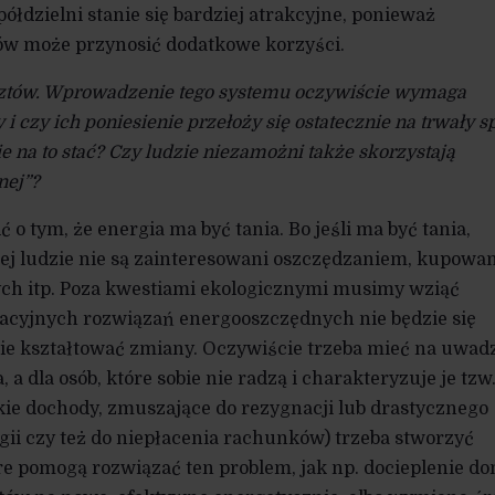
ółdzielni stanie się bardziej atrakcyjne, ponieważ
w może przynosić dodatkowe korzyści.
osztów. Wprowadzenie tego systemu oczywiście wymaga
ty i czy ich poniesienie przełoży się ostatecznie na trwały 
e na to stać? Czy ludzie niezamożni także skorzystają
nej”?
 o tym, że energia ma być tania. Bo jeśli ma być tania,
órej ludzie nie są zainteresowani oszczędzaniem, kupow
h itp. Poza kwestiami ekologicznymi musimy wziąć
acyjnych rozwiązań energooszczędnych nie będzie się
dzie kształtować zmiany. Oczywiście trzeba mieć na uwad
a dla osób, które sobie nie radzą i charakteryzuje je tzw
ie dochody, zmuszające do rezygnacji lub drastycznego
gii czy też do niepłacenia rachunków) trzeba stworzyć
e pomogą rozwiązać ten problem, jak np. docieplenie d