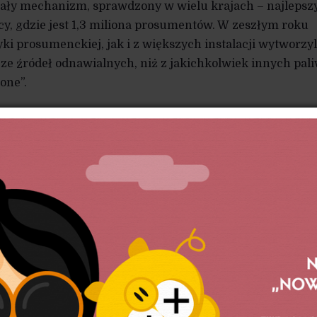
cały mechanizm, sprawdzony w wielu krajach – najleps
, gdzie jest 1,3 miliona prosumentów. W zeszłym roku
i prosumenckiej, jak i z większych instalacji wytworzyl
 ze źródeł odnawialnych, niż z jakichkolwiek innych pali
one”.
d. Wprowadzenie tam reformy odnawialnych źródeł energi
w na przetransferowanie inwestycji OZE z rąk koncernó
sumentów, oraz niewielkich spółdzielni energetycznych. J
gółowo? Na ile taki scenariusz możliwy jest w Polsce?
zo ciekawym rozwiązaniem, a jest ich w Niemczech około
ch właścicieli gospodarstw rolnych czy mieszkańców ma
h, współpracując z samorządem. Mechanizm jest taki, ż
 niezłych warunkach, ale jednocześnie muszą wnieść
Jest on różny, czasem sięgający kilkuset euro rocznie,
elnie, w których opłata do wniesienia to tylko 70 euro na ro
ą się rozwiązywaniem problemów energetycznych swoich