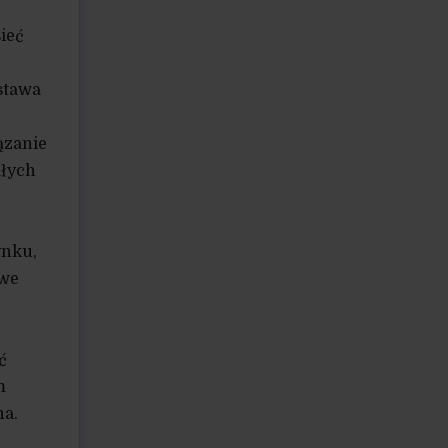
sieć
stawa
ązanie
ałych
ynku,
owe
ć
m
na.