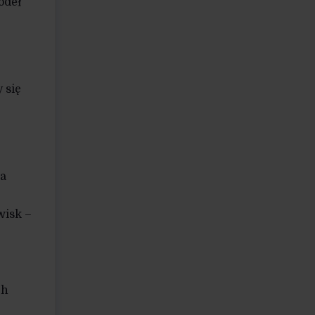
ódeł
 się
ła
wisk –
ch