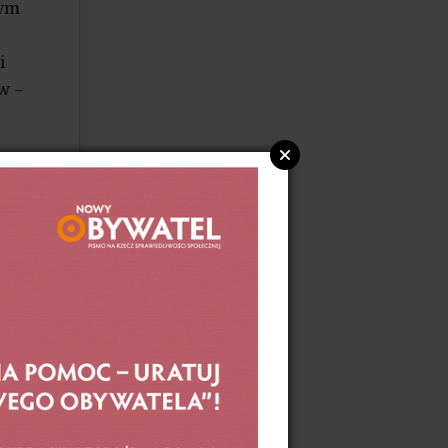
zym
i
w –
i
w
ak
łych
e mogą
k.