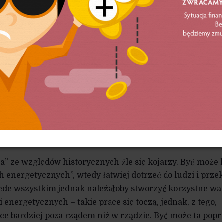
lędem poprawy efektywności, jak i instalowania różnyc
getyki odnawialnej, zarządzania siecią czy sprzedawan
getycznych. Zarabiają w ten sposób nie po to, by mieć zn
obniżyć własne koszty i w ten sposób realizować ideę
 zamiast służyć zyskowi dużych firmy energetycznych, c
sca świadczenia usług energetycznych. W przypadku
ją na miejscu i służą lokalnej gospodarce.
tym, że nasze prawo spółdzielcze nie sprzyja tego typu
wiedzy jest tylko jedna taka spółdzielnia,
a się biogazem. Ale to dopiero początki.
a” ze względów historycznych źle się kojarzy. Być może l
 energetycznych”, wtedy łatwiej dotrzeć do ludzi i prze
rzede wszystkim jednak należałoby stworzyć korzystne w
 energetycznych – takie prace się toczą, jednak, z tego,
ce bardziej poza rządem niż w rządzie. Być może ta pop