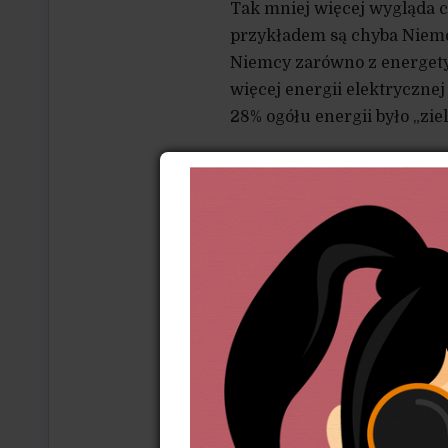
Tak mniej więcej wygląda 
przykładem są chyba Niemcy
Niemcy zarówno z energetyk
więcej energii elektrycznej
28% ogółu energii było „ziel
Niemcy to ciekawy przykła
(OZE) miało pozytywny wpły
w ręce obywateli, czyli pro
to wyglądało bardziej szcze
A. K.:
Spółdzielnie są bard
tysiąca. Gromadzą lokalny
spółdzielni mieszkaniowyc
uzyskać kredyt na całkiem
do spółdzielni swój wkład. 
ale istnieją i takie spółdzi
Takie spółdzielnie zajmuj