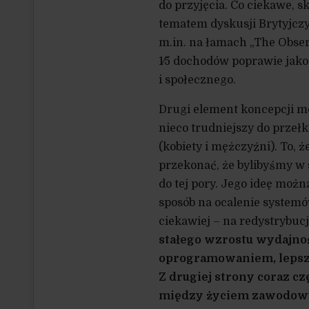
do przyjęcia. Co ciekawe, s
tematem dyskusji Brytyjcz
m.in. na łamach „The Obser
1⁄5 dochodów poprawie jakoś
i społecznego.
Drugi element koncepcji m
nieco trudniejszy do przeł
(kobiety i mężczyźni). To,
przekonać, że bylibyśmy w s
do tej pory. Jego ideę moż
sposób na ocalenie systemó
ciekawiej – na redystrybuc
stałego wzrostu wydajnoś
oprogramowaniem, lepszą 
Z drugiej strony coraz 
między życiem zawodowy