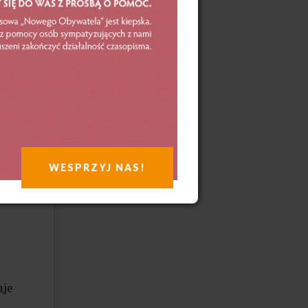
edów
niem
y
wia
stawił
9
WESPRZYJ NAS!
uje