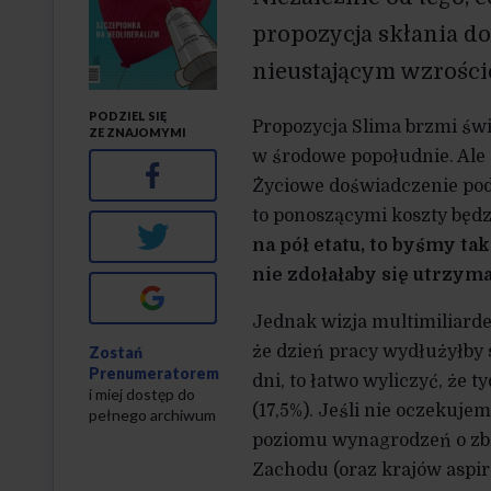
propozycja skłania do 
nieustającym wzroście
PODZIEL SIĘ
Propozycja Slima brzmi świ
ZE ZNAJOMYMI
w środowe popołudnie. Ale 
Facebook
Życiowe doświadczenie podp
to ponoszącymi koszty będ
Twitter
na pół etatu, to byśmy ta
nie zdołałaby się utrzyma
Google+
Jednak wizja multimiliarder
że dzień pracy wydłużyłby s
Zostań
Prenumeratorem
dni, to łatwo wyliczyć, że t
i miej dostęp do
(17,5%). Jeśli nie oczekuj
pełnego archiwum
poziomu wynagrodzeń o zbli
Zachodu (oraz krajów aspi