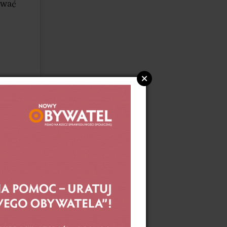
ować
awców
szym
zej
a
est
inie
owani