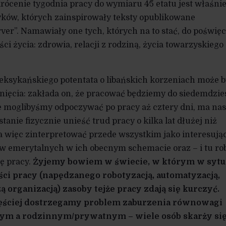
krócenie tygodnia pracy do wymiaru 4⁄5 etatu jest właśni
yków, których zainspirowały teksty opublikowane
ver”. Namawiały one tych, których na to stać, do poświę
ci życia: zdrowia, relacji z rodziną, życia towarzyskiego
eksykańskiego potentata o libańskich korzeniach może 
knięcia: zakłada on, że pracować będziemy do siedemdzies
 że moglibyśmy odpoczywać po pracy aż cztery dni, ma nas
tanie fizycznie unieść trud pracy o kilka lat dłużej niż
na więc zinterpretować przede wszystkim jako interesują
w emerytalnych w ich obecnym schemacie oraz – i tu rob
ję pracy.
Żyjemy bowiem w świecie, w którym w sytua
ci pracy (napędzanego robotyzacją, automatyzacją,
organizacją) zasoby tejże pracy zdają się kurczyć.
częściej dostrzegamy problem zaburzenia równowagi
m a rodzinnym/prywatnym – wiele osób skarży się