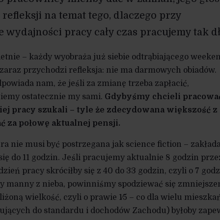
refleksji na temat tego, dlaczego przy
 wydajności pracy cały czas pracujemy tak d
etnie – każdy wyobraża już siebie odtrąbiającego weeke
zaraz przychodzi refleksja: nie ma darmowych obiadów.
owiada nam, że jeśli za zmianę trzeba zapłacić,
ziemy ostatecznie my sami.
Gdybyśmy chcieli pracowa
kiej pracy szukali – tyle że zdecydowana większość z
ć za połowę aktualnej pensji.
a nie musi być postrzegana jak science fiction – zakłada
ię do 11 godzin. Jeśli pracujemy aktualnie 8 godzin prze
ydzień pracy skróciłby się z 40 do 33 godzin, czyli o 7 god
emy manny z nieba, powinniśmy spodziewać się zmniejsze
żoną wielkość, czyli o prawie 1⁄5 – co dla wielu mieszk
rujących do standardu i dochodów Zachodu) byłoby zap