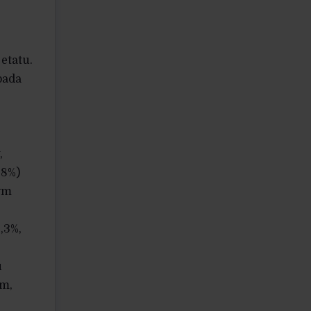
etatu.
pada
,
,8%)
nym
,3%,
u
om,