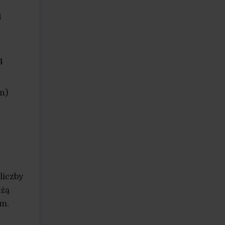
4
4
in)
liczby
eżą
ym.