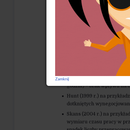
pracownicy rzadziej choru
1
z miasta Kiruna
oraz Franc
pracy (35-godzinnym) poka
dodatkowym wysiłkiem, co p
i poziomu stresu. Tomasz K
szereg badań dotyczących p
Crépon i Kramarz (2002 r.) 
godzin) wykazują utratę pr
o wyższych pensjach;
Gonzaga i inni (2003 r.) na
Zamknij
godzin) – brak wpływu na b
Hunt (1999 r.) na przykład
dotkniętych wynegocjowan
Skans (2004 r.) na przykła
wymiaru czasu pracy w pr
spadek liczby przepracowa