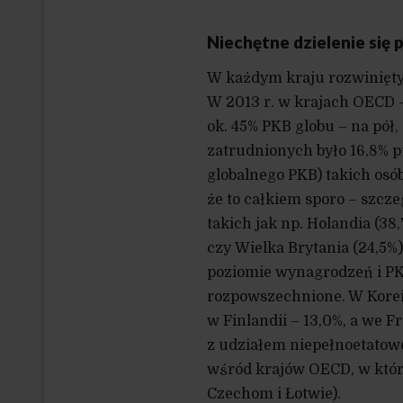
Niechętne dzielenie się 
W każdym kraju rozwinięty
W 2013 r. w krajach OECD –
ok. 45% PKB globu – na pół
zatrudnionych było 16,8% pr
globalnego PKB) takich osób
że to całkiem sporo – szcz
takich jak np. Holandia (38
czy Wielka Brytania (24,5%)
poziomie wynagrodzeń i PKB
rozpowszechnione. W Korei 
w Fin­landii – 13,0%, a we 
z udziałem niepełnoetatowe
wśród krajów OECD, w któr
Czechom i Łotwie).