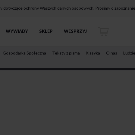
isy dotyczące ochrony Waszych danych osobowych. Prosimy o zapoznanie 
WYWIADY
SKLEP
WESPRZYJ
Gospodarka Społeczna
Teksty z pisma
Klasyka
O nas
Ludzi