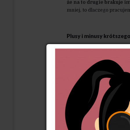
że na to drugie brakuje im 
mniej, to dlaczego pracuje
Plusy i minusy krótszeg
Dotychczas kwestia skracan
pracowników (i szerzej: o
i regulowania czasu pracy
ruchów skłaniała rosnąca 
poziomie dochodów warto po
konsumpcji (wzrost gospod
Nie brakuje ekonomistów,
pracy może być racjonaln
bowiem bardziej kreatywny 
(nie ma potrzeby załatwian