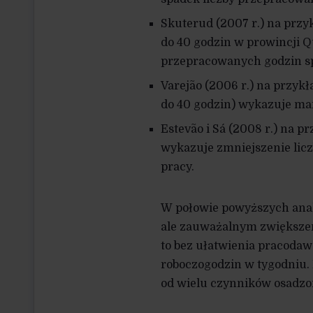
Skuterud (2007 r.) na przy
do 40 godzin w prowincji Q
przepracowanych godzin s
Varejão (2006 r.) na przykł
do 40 godzin) wykazuje ma
Estevão i Sá (2008 r.) na p
wykazuje zmniejszenie lic
pracy.
W połowie powyższych anal
ale zauważalnym zwiększeni
to bez ułatwienia pracoda
roboczogodzin w tygodniu. 
od wielu czynników osadz