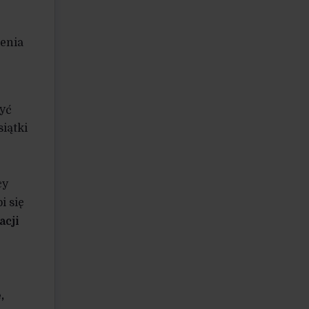
e
cenia
być
iątki
cy
i się
cji
,