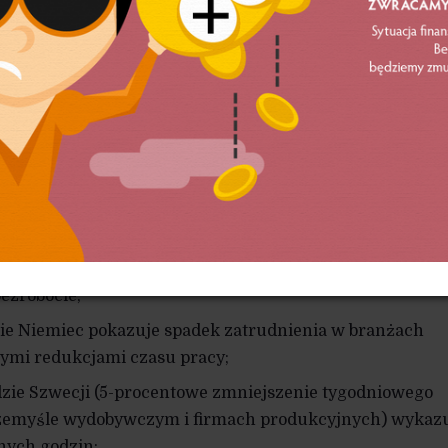
ją… W praktyce efekty bywają różne: doświadczenia Szw
uzów, którzy przez kilka lat cieszyli się krótszym tygod
zały, że pracownicy nadrabiają brakujące roboczogodzin
otrafi skutecznie eliminować korzyści w zakresie zdro
asprowicz, publicysta portalu Obserwator Finansowy, ze
roblemu, które pokazują rozmaite efekty takiej operacji:
na przykładzie Francji (obniżenie czasu pracy z 40 do 3
acy przez 2–4 proc. pracowników, szczególnie tych
 przykładzie Brazylii (obniżenie czasu pracy z 48 do 44
ezrobocie;
zie Niemiec pokazuje spadek zatrudnienia w branżach
ymi redukcjami czasu pracy;
dzie Szwecji (5-procentowe zmniejszenie tygodniowego
zemyśle wydobywczym i firmach produkcyjnych) wykaz
nych godzin;