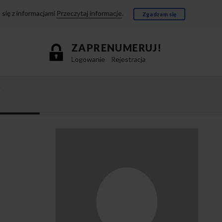
się z informacjami
Przeczytaj informacje
.
Zgadzam się
ZAPRENUMERUJ!
Logowanie
Rejestracja
e