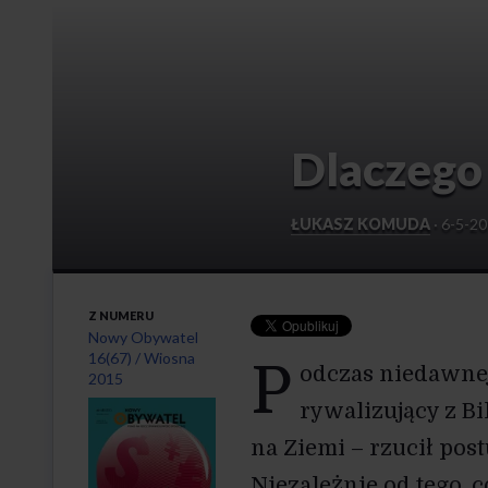
Dlaczego
ŁUKASZ KOMUDA
·
6-5-2
Z NUMERU
Nowy Obywatel
16(67) / Wiosna
P
odczas niedawnej
2015
" alt="">
rywalizujący z B
na Ziemi – rzucił post
Niezależnie od tego, 