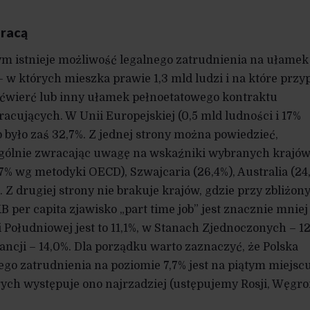
pracą
m istnieje możliwość legalnego zatrudnienia na ułamek 
 w których mieszka prawie 1,3 mld ludzi i na które przy
, ćwierć lub inny ułamek pełnoetatowego kontraktu
acujących. W Unii Europejskiej (0,5 mld ludności i 17%
 było zaś 32,7%. Z jednej strony można powiedzieć,
ególnie zwracając uwagę na wskaźniki wybranych krajów
,7% wg metodyki OECD), Szwajcaria (26,4%), Australia (24
. Z drugiej strony nie brakuje krajów, gdzie przy zbliżo
 per capita zjawisko „part time job” jest znacznie mniej
Południowej jest to 11,1%, w Stanach Zjednoczonych – 12
Francji – 14,0%. Dla porządku warto zaznaczyć, że Polska
go zatrudnienia na poziomie 7,7% jest na piątym miejsc
ych występuje ono najrzadziej (ustępujemy Rosji, Węgr