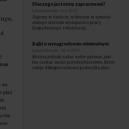
Dlaczego jesteśmy zapracowani?
Łukasz Komuda
·
6-5-2015
Żyjemy w świecie, w którym w sytuacji
ługo.
stałego wzrostu wydajności pracy
(napędzanego robotyzacją,
nd
automatyzacją, oprogramowaniem,
lepszą organizacją) zasoby pracy zdają
Bajki o wynagrodzeniu minimalnym
się kurczyć. Z drugiej strony coraz
częściej dostrzegamy problem
Łukasz Komuda
·
30-4-2014
zaburzenia równowagi pomiędzy
ć
Można jednak zadać sobie pytanie, jaki
życiem zawodowym
los czekać może przedsiębiorstwo, które
 nas
a rodzinnym/prywatnym – wiele osób
zabije kilkuprocentowa podwyżka płac
skarży się, że na to drugie brakuje
osób z wynagrodzeniem 1200 zł
im czasu i sił.
na rękę? Jaka jest jego szansa
przetrwania na konkurencyjnym rynku,
 on,
jeśli skok płacy minimalnej o 5% (jak
z pięć
w 2014 r.) może być tak morderczy?
zin
nia
ańców
ewne