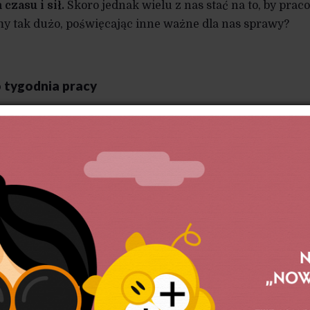
czasu i sił.
Skoro jednak wielu z nas stać na to, by prac
my tak dużo, poświęcając inne ważne dla nas sprawy?
o tygodnia pracy
ia czasu pracy pojawiała się za sprawą samoorganizacji
bywateli) domagających się limitowania zapędów pracod
 oraz wynagrodzeń za nadgodziny. Równolegle do takich
zamożność społeczeństw oraz przekonanie, że przy wyż
kusić się o więcej wolnego czasu – bo sprzyja on więks
arczy) oraz ma wpływ na stan zdrowia społeczeństwa.
 którzy twierdzą, że nieznaczne skrócenie tygodni
e także dla pracodawców.
Mniej zmęczony pracownik j
i wydajny, krótsze przebywanie w pracy sprzyja dyscypl
ia prywatnych spraw w godzinach pracy), mniej zestres