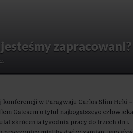
 jesteśmy zapracowani?
015
 konferencji w Paragwaju Carlos Slim Helú –
illem Gatesem o tytuł najbogatszego człowiek
ulat skrócenia tygodnia pracy do trzech dni.
co pracownicy mieliby dać w zamian, jego gło