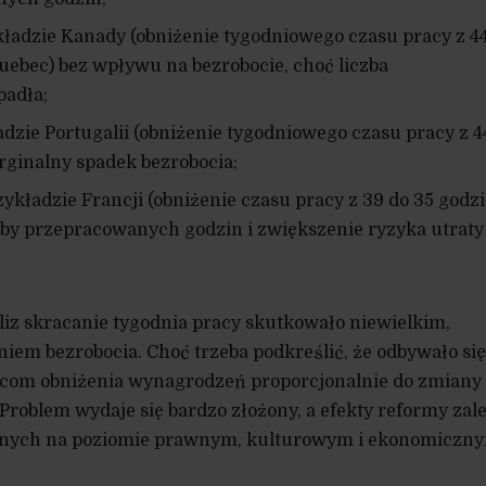
kładzie Kanady (obniżenie tygodniowego czasu pracy z 4
uebec) bez wpływu na bezrobocie, choć liczba
padła;
adzie Portugalii (obniżenie tygodniowego czasu pracy z 4
rginalny spadek bezrobocia;
rzykładzie Francji (obniżenie czasu pracy z 39 do 35 godz
zby przepracowanych godzin i zwiększenie ryzyka utraty
iz skracanie tygodnia pracy skutkowało niewielkim,
em bezrobocia. Choć trzeba podkreślić, że odbywało się
wcom obniżenia wynagrodzeń proporcjonalnie do zmiany 
Problem wydaje się bardzo złożony, a efekty reformy zal
onych na poziomie prawnym, kulturowym i ekonomiczn