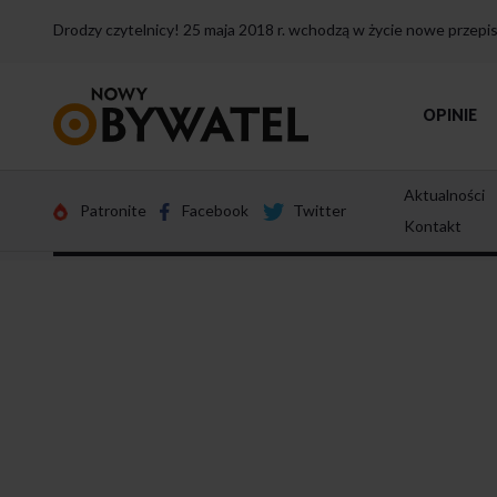
Drodzy czytelnicy! 25 maja 2018 r. wchodzą w życie nowe przep
Przejdź
OPINIE
do
strony
głównej
Aktualności
Patronite
Facebook
Twitter
Kontakt