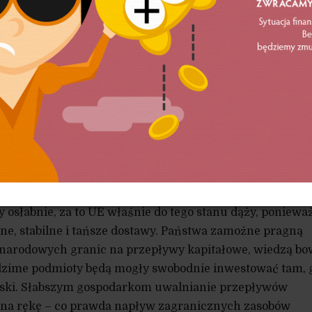
kształtować globalną wymianę w taki sposób, by otwierać
cji, w których są mocne, a zamykać na te, w których boją
szych uczestników. Właśnie dlatego w bogatym świecie
ektor rolniczy. Silne ekonomicznie wspólnoty dążą równie
rowców zużywanych w dużej ilości oraz tych o niezbyt d
ą zapewnić sobie bardziej stabilne dostawy i niższe ceny
wców, których mają sporo, wolą pozostawić uregulowane,
u kontrolować ceny oraz wykorzystywać przewagę
tego przykładem są okresowe spory między UE a Rosją,
jnego rynku gazu. Rosji są one nie w smak, gdyż pozycja
 osłabnie, za to UE właśnie do tego stanu dąży, poniewa
ne, stabilne i tańsze dostawy. Państwa zamożne pragną
narodowych granic na przepływy kapitałowe, wiedzą bo
odzime podmioty będą mogły swobodnie inwestować tam, 
ki. Słabszym gospodarkom uwalnianie przepływów
 na rękę – co prawda napływ zagranicznych zasobów