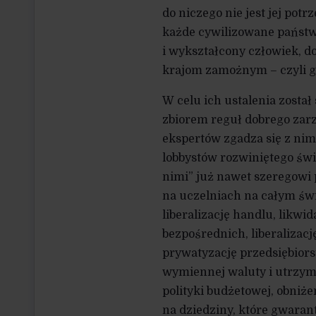
do niczego nie jest jej po
każde cywilizowane państwo
i wykształcony człowiek, d
krajom zamożnym – czyli g
W celu ich ustalenia zosta
zbiorem reguł dobrego za
ekspertów zgadza się z nim
lobbystów rozwiniętego świ
nimi” już nawet szeregowi
na uczelniach na całym św
liberalizację handlu, likw
bezpośrednich, liberalizac
prywatyzację przedsiębior
wymiennej waluty i utrzyma
polityki budżetowej, obni
na dziedziny, które gwaran