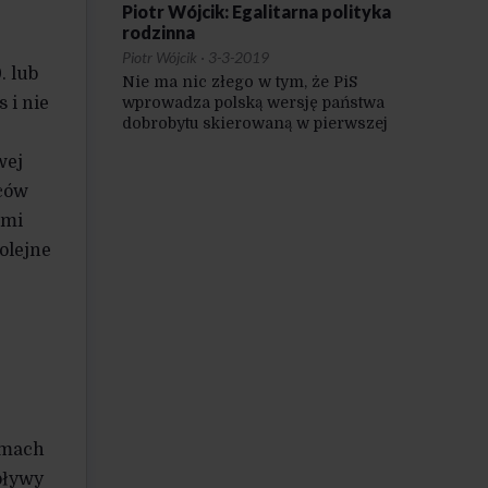
Piotr Wójcik: Egalitarna polityka
rodzinna
Piotr Wójcik
·
3-3-2019
. lub
Nie ma nic złego w tym, że PiS
wprowadza polską wersję państwa
 i nie
dobrobytu skierowaną w pierwszej
kolejności do rodzin. Przy
wej
tak familiarnym społeczeństwie, jak
Polska, takie wsparcie ma szanse
mców
bardziej społecznie rezonować.
ami
olejne
amach
pływy