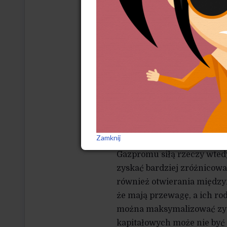
Bogate gospodarki usiłują 
handel na te obszary produk
konkurencji ze strony słab
tak silnie chroniony jest s
do liberalizacji rynków su
zasobach, dzięki czemu mog
Natomiast rynki tych suro
by móc w większym stopni
negocjacyjną. Doskonałym 
Zamknij
dotyczące liberalizacji uni
Gazpromu siłą rzeczy wtedy
zyskać bardziej zróżnicowa
również otwierania między
że mają przewagę, a ich r
można maksymalizować zys
kapitałowych może nie być