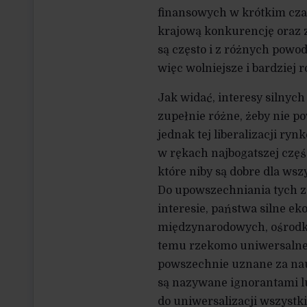
finansowych w krótkim cza
krajową konkurencję oraz z
są często i z różnych powo
więc wolniejsze i bardziej 
Jak widać, interesy silnyc
zupełnie różne, żeby nie p
jednak tej liberalizacji r
w rękach najbogatszej częśc
które niby są dobre dla ws
Do upowszechniania tych za
interesie, państwa silne e
międzynarodowych, ośrodka
temu rzekomo uniwersalne 
powszechnie uznane za nauk
są nazywane ignorantami l
do uniwersalizacji wszystk