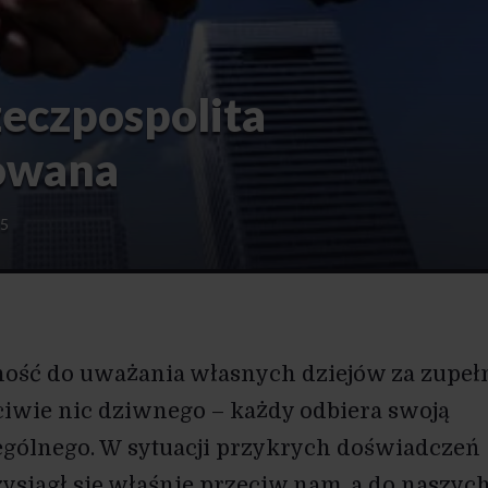
zeczpospolita
owana
15
ność do uważania własnych dziejów za zupeł
iwie nic dziwnego – każdy odbiera swoją
zególnego. W sytuacji przykrych doświadczeń
zysiągł się właśnie przeciw nam, a do naszyc