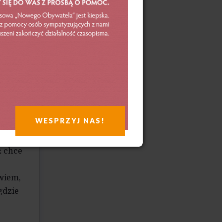
 się
ż
użych
.
WESPRZYJ NAS!
ż chce
wiem,
gdzie