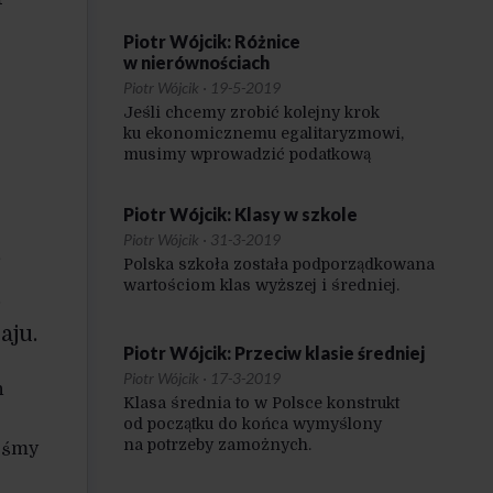
w rozwoju między naszym rodzimym
centrum a peryferiami.
Piotr Wójcik: Różnice
w nierównościach
Piotr Wójcik
·
19-5-2019
Jeśli chcemy zrobić kolejny krok
ku ekonomicznemu egalitaryzmowi,
musimy wprowadzić podatkową
progresję, która w większym stopniu
obciąży tych, którzy zarabiają nad Wisłą
Piotr Wójcik: Klasy w szkole
stawki europejskie.
Piotr Wójcik
·
31-3-2019
e
Polska szkoła została podporządkowana
wartościom klas wyższej i średniej.
,
aju.
Piotr Wójcik: Przeciw klasie średniej
Piotr Wójcik
·
17-3-2019
h
Klasa średnia to w Polsce konstrukt
od początku do końca wymyślony
na potrzeby zamożnych.
teśmy