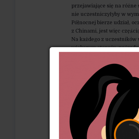
przejawiające się na różne s
nie uczestniczyłyby w wym
Północnej bierze udział, o
z Chinami, jest więc częśc
Na każdego z uczestników 
większym stopniu, pośredn
niedostrzegalny, ale jednak
gospodarczych zawirowań 
rykoszetem, jeśli np. świat
handlowych z Chinami.
Siła państwa w ramach tak 
do kształtowania porządku
skutecznej strategii w rela
gospodarczo mają przewagę,
słabsze ekonomicznie są sk
polityki, choć na starcie są 