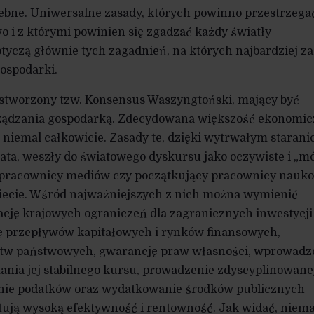
trzebne. Uniwersalne zasady, których powinno przestrzega
 i z którymi powinien się zgadzać każdy światły
otyczą głównie tych zagadnień, na których najbardziej za
ospodarki.
ł stworzony tzw. Konsensus Waszyngtoński, mający być
rządzania gospodarką. Zdecydowana większość ekonomi
 niemal całkowicie. Zasady te, dzięki wytrwałym staran
ata, weszły do światowego dyskursu jako oczywiste i „m
 pracownicy mediów czy początkujący pracownicy nauk
iecie. Wśród najważniejszych z nich można wymienić
idację krajowych ograniczeń dla zagranicznych inwestycji
ję przepływów kapitałowych i rynków finansowych,
stw państwowych, gwarancję praw własności, wprowadz
nia jej stabilnego kursu, prowadzenie zdyscyplinowane
żenie podatków oraz wydatkowanie środków publicznych
tują wysoką efektywność i rentowność. Jak widać, niema