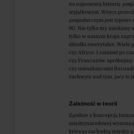
na najnowszą historię gospo
wyjątkowym. Wręcz przeci
gospodarczym jest typowe d
90. Nie tylko my mieliśmy s
tylko w naszym kraju zagr
składki emerytalne. Wiele
czy Afryce. I zamiast po 
czy Francuzów, spróbujmy z
czy mieszkańcami Burundi.
zachwyty nad tym, jacy to j
Zależność w teorii
Zgodnie z koncepcją Imman
międzynarodowej wymiany 
którego zachodzą między n