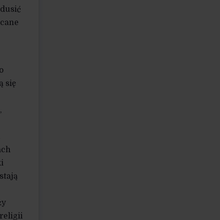
zdusić
acane
o
 się
,
h
ach
i
stają
ży
eligii