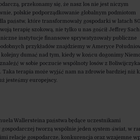
darczą, przekonamy się, że nasz los nie jest niczym
wnie, polskie podporządkowanie globalnym podmiotom
la państw, które transformowały gospodarki w latach 80
woją terapię szokową, nie tylko u nas gościł Jeffrey Sachs
aniczne instytucje finansowe sprywatyzowały publiczne
 podobnych przykładów znajdziemy w Ameryce Południo
raz kolejny dumać nad tym, kiedy w końcu dogonimy Nie
naleźć w sobie poczucie wspólnoty losów z Boliwijczyk
 Taka terapia może wyjść nam na zdrowie bardziej niż k
uż jesteśmy europejscy.
uela Wallersteina państwa będące uczestnikami
gospodarczej tworzą wspólnie jeden system-świat, w r
imi relacje gospodarcze, konkurencja oraz wzajemne w