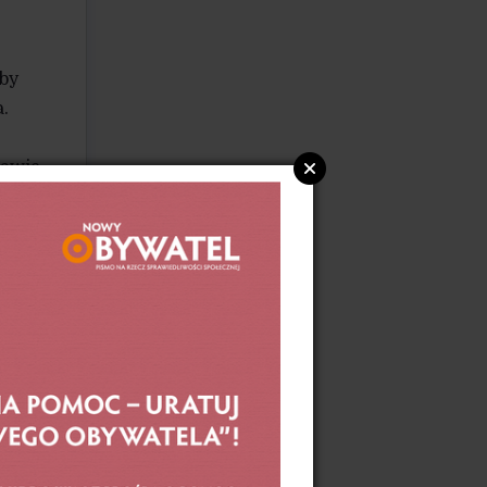
żby
.
rawie
ości
ody
ich