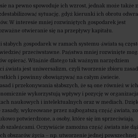
sie na pewno spowoduje ich wzrost, jednak może także 
destabilizować sytuację, gdyż kierunki ich obrotu odwr
dów. W interesie mniej rozwiniętych gospodarek jest
rozważne otwieranie się na przepływy kapitału.
h i słabych gospodarek w ramach systemu-świata są częst
owiedzieć przeciwstawne. Państwa mniej rozwinięte mogą
ynków opierać. Właśnie dlatego tak ważnym narzędziem
i świata jest uniwersalizm, czyli tworzenie zbioru zasad
zystkich i powinny obowiązywać na całym świecie.
sad i przekonywania słabszych, że są one również w ic
konomicznie wykorzystują wpływy i pozycję w organizacj
ch naukowych i intelektualnych oraz w mediach. Dzięk
zasady, wykreowane przez najbogatszą część świata, zo
owo potwierdzone, a osoby, które się im sprzeciwiają,
ub szaleńcami. Oczywiście zamożna część świata nie dą
ich obszarów życia – np. utworzenie jednej powszechnej r