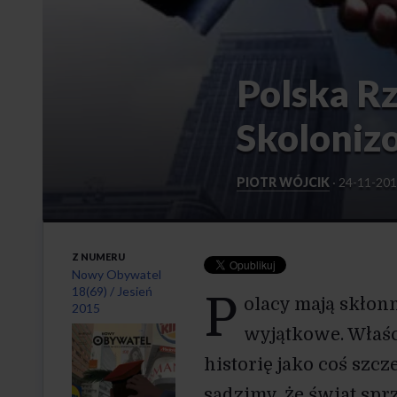
Polska R
Skoloniz
PIOTR WÓJCIK
·
24-11-20
Z NUMERU
Nowy Obywatel
18(69) / Jesień
P
olacy mają skłon
2015
" alt="">
wyjątkowe. Właśc
historię jako coś szc
sądzimy, że świat spr