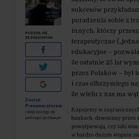
sukcesów przykładamy
poradzenia sobie z tru
innych, którzy przesz
PODZIEL SIĘ
ZE ZNAJOMYMI
terapeutyczne („jednak
Facebook
edukacyjne – pozwala
że ostatnie 25 lat wy
Twitter
przez Polaków – był 
i czas olbrzymiego na
Google+
że wielu z nas ma wąt
Zostań
Prenumeratorem
Kupujemy w zagranicznych
i miej dostęp do
pełnego archiwum
bankach, dzwonimy przez z
powątpiewają, czy taki sta
w bardzo dużym stopniu za