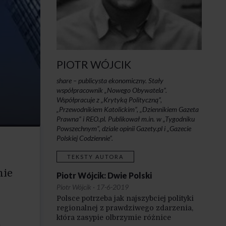
PIOTR WÓJCIK
share – publicysta ekonomiczny. Stały
współpracownik „Nowego Obywatela”.
Współpracuje z „Krytyką Polityczną”,
„Przewodnikiem Katolickim”, „Dziennikiem Gazeta
Prawna” i REO.pl. Publikował m.in. w „Tygodniku
Powszechnym”, dziale opinii Gazety.pl i „Gazecie
Polskiej Codziennie”.
TEKSTY AUTORA
nie
Piotr Wójcik: Dwie Polski
Piotr Wójcik
·
17-6-2019
Polsce potrzeba jak najszybciej polityki
regionalnej z prawdziwego zdarzenia,
która zasypie olbrzymie różnice
h