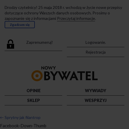
Drodzy czytelnicy! 25 maja 2018 r. wchodzą w życie nowe przepisy
dotyczące ochrony Waszych danych osobowych. Prosimy o
zapoznanie się z informacjami
Przeczytaj informacje
.
Zgadzam się
Zaprenumeruj!
Logowanie.
Rejestracja
Przejdź
do
strony
głównej
OPINIE
WYWIADY
SKLEP
WESPRZYJ
←
Sprytny jak filantrop
Facebook-Down-Thumb