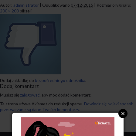
Autor:
administrator
|
Opublikowano
07-12-2015
|
Rozmiar oryginału:
200 × 200
pikseli
Dodaj zakładkę do
bezpośredniego odnośnika
.
Dodaj komentarz
Musisz się
zalogować
, aby móc dodać komentarz.
Ta strona używa Akismet do redukcji spamu.
Dowiedz się, w jaki sposób
przetwarzane są dane Twoich komentarzy.