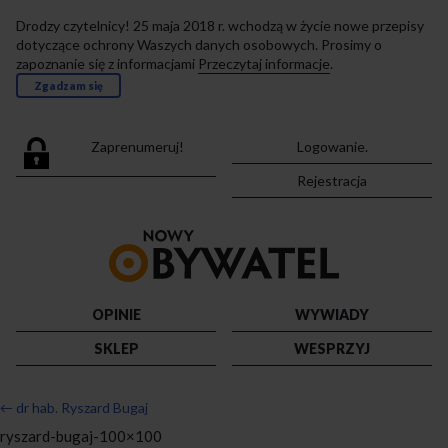
Drodzy czytelnicy! 25 maja 2018 r. wchodzą w życie nowe przepisy
dotyczące ochrony Waszych danych osobowych. Prosimy o
zapoznanie się z informacjami
Przeczytaj informacje
.
Zgadzam się
Zaprenumeruj!
Logowanie.
Rejestracja
Przejdź
do
strony
głównej
OPINIE
WYWIADY
SKLEP
WESPRZYJ
←
dr hab. Ryszard Bugaj
ryszard-bugaj-100×100