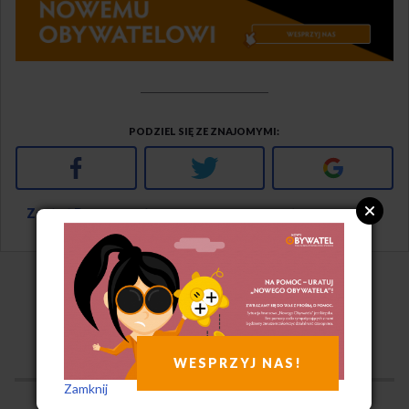
PODZIEL SIĘ ZE ZNAJOMYMI
Facebook
Twitter
Google+
Zostań Prenumeratorem
i miej dostęp do pełnego archiwum
KOMENTARZE ▾
WESPRZYJ NAS!
Zamknij