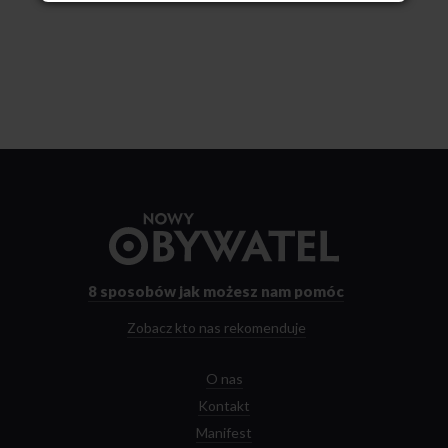
Przejdź
do
strony
głównej
8 sposobów
jak możesz nam pomóc
Zobacz kto nas rekomenduje
O nas
Kontakt
Manifest