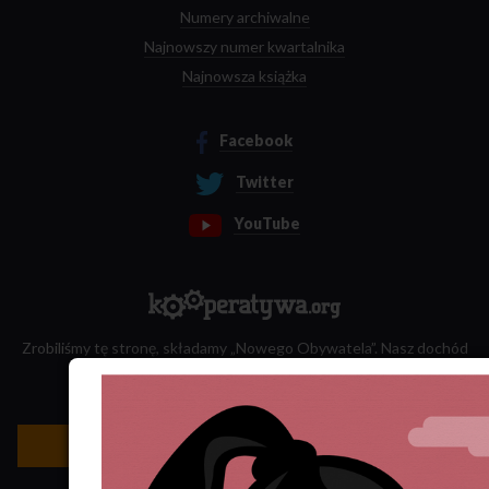
Numery archiwalne
Najnowszy numer kwartalnika
Najnowsza książka
Facebook
Twitter
YouTube
Zrobiliśmy tę stronę, składamy „Nowego Obywatela”. Nasz dochód
przeznaczamy na jego wydawanie.
Zatrudnij nas do projektu!
Newsletter »