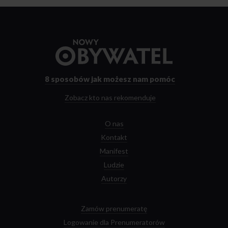
Przejdź
do
strony
głównej
8 sposobów
jak możesz nam pomóc
Zobacz kto nas rekomenduje
O nas
Kontakt
Manifest
Ludzie
Autorzy
Zamów prenumeratę
Logowanie dla Prenumeratorów