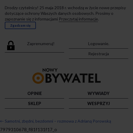
Drodzy czytelnicy! 25 maja 2018 r. wchodzą w życie nowe przepisy
dotyczące ochrony Waszych danych osobowych. Prosimy o
zapoznanie się z informacjami
Przeczytaj informacje
.
Zgadzam się
Zaprenumeruj!
Logowanie.
Rejestracja
Przejdź
do
strony
głównej
OPINIE
WYWIADY
SKLEP
WESPRZYJ
←
Samotni, zbędni, bezdomni – rozmowa z Adrianą Porowską
7979310678_f81f131f17_o