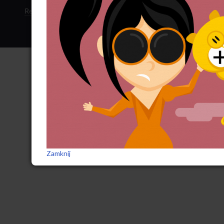
Regulamin sklepu
·
Polityka ciasteczek
·
Subskrypcja RSS
Zamknij