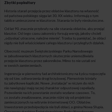
Zbytki popkultury
Historia starań przejęcia przez oblatów klasztoru na własność
od państwa polskiego sięga lat 30. XX wieku. Informują o tym
tablice umieszczone w klasztorze. Starania te były nieskuteczne.
Od lat 90. znacznie przybrały na sile starania oblatów, aby przejąć
klasztor. Od tego czasu zakonnicy forsują wersję, jakoby chcieli
„odzyskać utracone, należne mienie”. Trzeba tu pamiętać, że oblaci
nigdy nie byli właścicielami całego klasztoru i przyległych działek.
Obecność muzeum Świętokrzyskiego Parku Narodowego
w zabudowaniach klasztornych skutecznie uniemożliwiała
przejęcie klasztoru przez zakonników. Mimo to nie ustali oni
w swoich zamierzeniach.
Ingerencja w pierwotny ład architektoniczny na Łyścu rozpoczęła
się od tzw. odtworzenia drogi krzyżowej. Pierwotnie istniały
tu zabytkowe kapliczki. Nowe „instalacje” w niczym do nich
nie nawiązują i mają raczej charakter odpustowej cepeliady.
Pozwolenie na ich powstanie zostało wydane czasowo. To,
co zostało zrealizowane, znacznie różni się od projektów
zamieszczonych na witrynie internetowej OO. Oblatów.
Inwestorem przedsięwzięcia nie byli oblaci, a gmina Nowa Słupia.
Ówczesny dyrektor Świętokrzyskiego Parku Narodowego