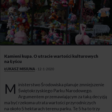
Kamieni kupa. O utracie wartości kulturowych
na Łyścu
ŁUKASZ MISIUNA
·
12-1-2020
M
inisterstwo Środowiska planuje zmniejszenie
Świętokrzyskiego Parku Narodowego.
Argumentem przemawiającym za taką decyzją
ma być rzekoma utrata wartości przyrodniczych
na około 5 hektarach terenu parku. Te 5 ha to trzy