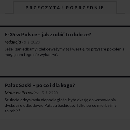
PRZECZYTAJ POPRZEDNIE
F-35 w Polsce – jak zrobić to dobrze?
redakcja
·
8-1-2020
Jeżeli zaniedbamy i zlekceważymy tę kwestię, to przyszłe pokolenia
mogą nam tego nie wybaczyć.
Pałac Saski – po co i dla kogo?
Mateusz Perowicz
·
5-1-2020
Stulecie odzyskania niepodległości było okazją do wznowienia
dyskusji o odbudowie Pałacu Saskiego. Tylko po co mielibyśmy
to robić?