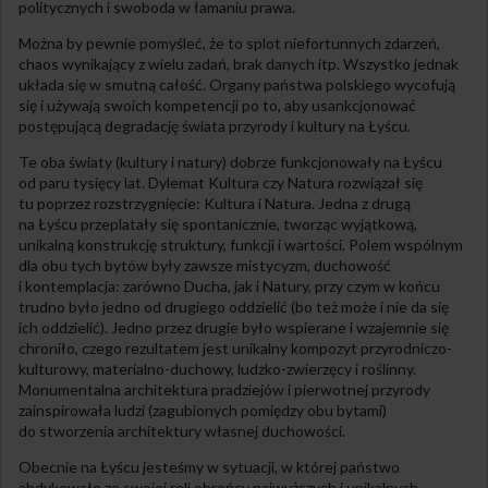
politycznych i swoboda w łamaniu prawa.
Można by pewnie pomyśleć, że to splot niefortunnych zdarzeń,
chaos wynikający z wielu zadań, brak danych itp. Wszystko jednak
układa się w smutną całość. Organy państwa polskiego wycofują
się i używają swoich kompetencji po to, aby usankcjonować
postępującą degradację świata przyrody i kultury na Łyścu.
Te oba światy (kultury i natury) dobrze funkcjonowały na Łyścu
od paru tysięcy lat. Dylemat Kultura czy Natura rozwiązał się
tu poprzez rozstrzygnięcie: Kultura i Natura. Jedna z drugą
na Łyścu przeplatały się spontanicznie, tworząc wyjątkową,
unikalną konstrukcję struktury, funkcji i wartości. Polem wspólnym
dla obu tych bytów były zawsze mistycyzm, duchowość
i kontemplacja: zarówno Ducha, jak i Natury, przy czym w końcu
trudno było jedno od drugiego oddzielić (bo też może i nie da się
ich oddzielić). Jedno przez drugie było wspierane i wzajemnie się
chroniło, czego rezultatem jest unikalny kompozyt przyrodniczo-
kulturowy, materialno-duchowy, ludzko-zwierzęcy i roślinny.
Monumentalna architektura pradziejów i pierwotnej przyrody
zainspirowała ludzi (zagubionych pomiędzy obu bytami)
do stworzenia architektury własnej duchowości.
Obecnie na Łyścu jesteśmy w sytuacji, w której państwo
abdykowało ze swojej roli obrońcy najwyższych i unikalnych