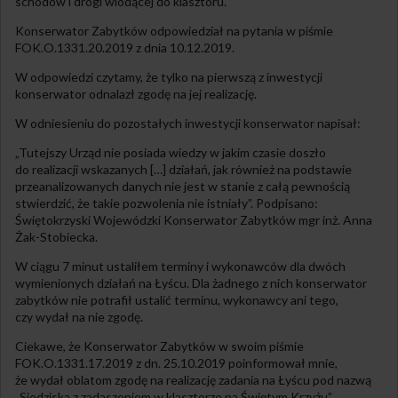
schodów i drogi wiodącej do klasztoru.
Konserwator Zabytków odpowiedział na pytania w piśmie
FOK.O.1331.20.2019 z dnia 10.12.2019.
W odpowiedzi czytamy, że tylko na pierwszą z inwestycji
konserwator odnalazł zgodę na jej realizację.
W odniesieniu do pozostałych inwestycji konserwator napisał:
„Tutejszy Urząd nie posiada wiedzy w jakim czasie doszło
do realizacji wskazanych […] działań, jak również na podstawie
przeanalizowanych danych nie jest w stanie z całą pewnością
stwierdzić, że takie pozwolenia nie istniały”. Podpisano:
Świętokrzyski Wojewódzki Konserwator Zabytków mgr inż. Anna
Żak-Stobiecka.
W ciągu 7 minut ustaliłem terminy i wykonawców dla dwóch
wymienionych działań na Łyścu. Dla żadnego z nich konserwator
zabytków nie potrafił ustalić terminu, wykonawcy ani tego,
czy wydał na nie zgodę.
Ciekawe, że Konserwator Zabytków w swoim piśmie
FOK.O.1331.17.2019 z dn. 25.10.2019 poinformował mnie,
że wydał oblatom zgodę na realizację zadania na Łyścu pod nazwą
„Siedziska z zadaszeniem w klasztorze na Świętym Krzyżu”.