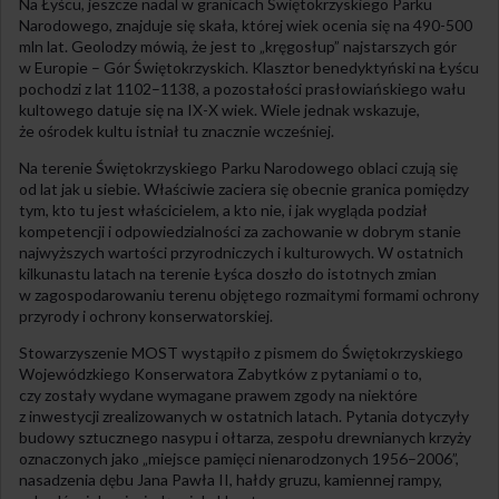
Na Łyścu, jeszcze nadal w granicach Świętokrzyskiego Parku
Narodowego, znajduje się skała, której wiek ocenia się na 490-500
mln lat. Geolodzy mówią, że jest to „kręgosłup” najstarszych gór
w Europie – Gór Świętokrzyskich. Klasztor benedyktyński na Łyścu
pochodzi z lat 1102–1138, a pozostałości prasłowiańskiego wału
kultowego datuje się na IX-X wiek. Wiele jednak wskazuje,
że ośrodek kultu istniał tu znacznie wcześniej.
Na terenie Świętokrzyskiego Parku Narodowego oblaci czują się
od lat jak u siebie. Właściwie zaciera się obecnie granica pomiędzy
tym, kto tu jest właścicielem, a kto nie, i jak wygląda podział
kompetencji i odpowiedzialności za zachowanie w dobrym stanie
najwyższych wartości przyrodniczych i kulturowych. W ostatnich
kilkunastu latach na terenie Łyśca doszło do istotnych zmian
w zagospodarowaniu terenu objętego rozmaitymi formami ochrony
przyrody i ochrony konserwatorskiej.
Stowarzyszenie MOST wystąpiło z pismem do Świętokrzyskiego
Wojewódzkiego Konserwatora Zabytków z pytaniami o to,
czy zostały wydane wymagane prawem zgody na niektóre
z inwestycji zrealizowanych w ostatnich latach. Pytania dotyczyły
budowy sztucznego nasypu i ołtarza, zespołu drewnianych krzyży
oznaczonych jako „miejsce pamięci nienarodzonych 1956–2006”,
nasadzenia dębu Jana Pawła II, hałdy gruzu, kamiennej rampy,