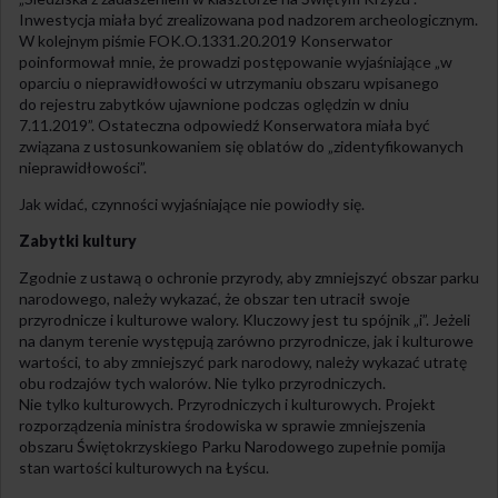
Inwestycja miała być zrealizowana pod nadzorem archeologicznym.
W kolejnym piśmie FOK.O.1331.20.2019 Konserwator
poinformował mnie, że prowadzi postępowanie wyjaśniające „w
oparciu o nieprawidłowości w utrzymaniu obszaru wpisanego
do rejestru zabytków ujawnione podczas oględzin w dniu
7.11.2019”. Ostateczna odpowiedź Konserwatora miała być
związana z ustosunkowaniem się oblatów do „zidentyfikowanych
nieprawidłowości”.
Jak widać, czynności wyjaśniające nie powiodły się.
Zabytki kultury
Zgodnie z ustawą o ochronie przyrody, aby zmniejszyć obszar parku
narodowego, należy wykazać, że obszar ten utracił swoje
przyrodnicze i kulturowe walory. Kluczowy jest tu spójnik „i”. Jeżeli
na danym terenie występują zarówno przyrodnicze, jak i kulturowe
wartości, to aby zmniejszyć park narodowy, należy wykazać utratę
obu rodzajów tych walorów. Nie tylko przyrodniczych.
Nie tylko kulturowych. Przyrodniczych i kulturowych. Projekt
rozporządzenia ministra środowiska w sprawie zmniejszenia
obszaru Świętokrzyskiego Parku Narodowego zupełnie pomija
stan wartości kulturowych na Łyścu.