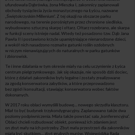
ufundowała Dąbrówka, żona Mieszka I, zakonnicy zaplanowali
obchody tysiąclecia życia monastycznego na Łyścu, nazwane
„Świętokrzyskim Millenium”. Z tej okazji na obszarze parku
narodowego, na terenie porośniętym przez chronione siedliska,
wybudowano sztuczną skarpę i ołtarz. Ołtarz rozebrano, ale skarpa
w funkcji sceny istnieje nadal. Wtedy też posadzono tzw. Dąb Jana
Pawła II i postawiono krzyże upamiętniające nienarodzone dzieci,
a wokół nich nasadzono rozmaite gatunki roślin ozdobnych
w niczym nienawiązujących do naturalnych w parku gatunków
i zbiorowisk.
Te i inne działania w tym okresie miały na celu uczynienie z Łyśca
centrum pielgrzymkowego. Jak się okazuje, nie sposób dziś dociec,
które z działań zakonników były legalne i zostały zrealizowane
za zgodą konserwatora zabytków, a które przeprowadzono
bez zgód i konsultacji, stawiając konserwatora wobec faktów
dokonanych.
W 2017 roku oblaci wymyślili budowę… nowego skrzydła klasztoru.
Miał to być budynek trzykondygnacyjny. Zaplanowano także dwa
poziomy podpiwniczenia. Miała także powstać sala „konferencyjna”.
Oblaci chcieli rozbudować obiekt, ponieważ ich zdaniem jest
on zbyt mały na ich potrzeby. Zbyt mała przestrzeń dla zakonników
miała być skutkiem… zbyt grubych murów. Wojewódzka Rada