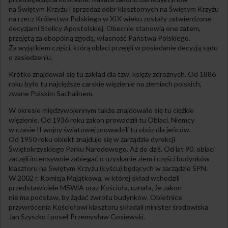
na Świętym Krzyżu i sprzedaż dóbr klasztornych na Świętym Krzyżu
na rzecz Królestwa Polskiego w XIX wieku zostały zatwierdzone
decyzjami Stolicy Apostolskiej. Obecnie stanowią one zatem,
przejętą za obopólną zgodą, własność Państwa Polskiego.
Za wyjątkiem części, którą oblaci przejęli w posiadanie decyzją sądu
o zasiedzeniu.
Krótko znajdował się tu zakład dla tzw. księży zdrożnych. Od 1886
roku było tu najcięższe carskie więzienie na ziemiach polskich,
zwane Polskim Sachalinem.
W okresie międzywojennym także znajdowało się tu ciężkie
więzienie. Od 1936 roku zakon prowadzili tu Oblaci. Niemcy
w czasie II wojny światowej prowadzili tu obóz dla jeńców.
Od 1950 roku obiekt znajduje się w zarządzie dyrekcji
Świętokrzyskiego Parku Narodowego. Aż do dziś. Od lat 90. oblaci
zaczęli intensywnie zabiegać o uzyskanie ziem i części budynków
klasztoru na Świętym Krzyżu (Łyścu) będących w zarządzie ŚPN.
W 2002 r. Komisja Majątkowa, w której skład wchodzili
przedstawiciele MSWiA oraz Kościoła, uznała, że zakon
nie ma podstaw, by żądać zwrotu budynków. Obietnice
przywrócenia Kościołowi klasztoru składali minister środowiska
Jan Szyszko i poseł Przemysław Gosiewski.