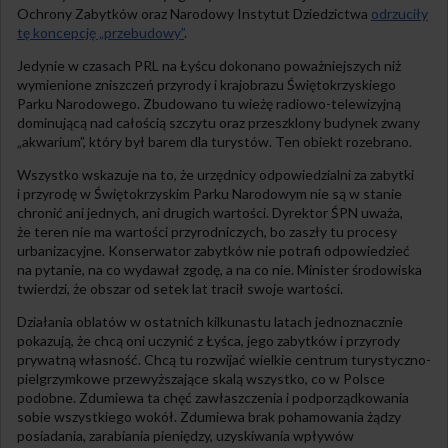
Ochrony Zabytków oraz Narodowy Instytut Dziedzictwa
odrzuciły
tę koncepcję „przebudowy”
.
Jedynie w czasach PRL na Łyścu dokonano poważniejszych niż
wymienione zniszczeń przyrody i krajobrazu Świętokrzyskiego
Parku Narodowego. Zbudowano tu wieżę radiowo-telewizyjną
dominującą nad całością szczytu oraz przeszklony budynek zwany
„akwarium”, który był barem dla turystów. Ten obiekt rozebrano.
Wszystko wskazuje na to, że urzędnicy odpowiedzialni za zabytki
i przyrodę w Świętokrzyskim Parku Narodowym nie są w stanie
chronić ani jednych, ani drugich wartości. Dyrektor ŚPN uważa,
że teren nie ma wartości przyrodniczych, bo zaszły tu procesy
urbanizacyjne. Konserwator zabytków nie potrafi odpowiedzieć
na pytanie, na co wydawał zgodę, a na co nie. Minister środowiska
twierdzi, że obszar od setek lat tracił swoje wartości.
Działania oblatów w ostatnich kilkunastu latach jednoznacznie
pokazują, że chcą oni uczynić z Łyśca, jego zabytków i przyrody
prywatną własność. Chcą tu rozwijać wielkie centrum turystyczno-
pielgrzymkowe przewyższające skalą wszystko, co w Polsce
podobne. Zdumiewa ta chęć zawłaszczenia i podporządkowania
sobie wszystkiego wokół. Zdumiewa brak pohamowania żądzy
posiadania, zarabiania pieniędzy, uzyskiwania wpływów