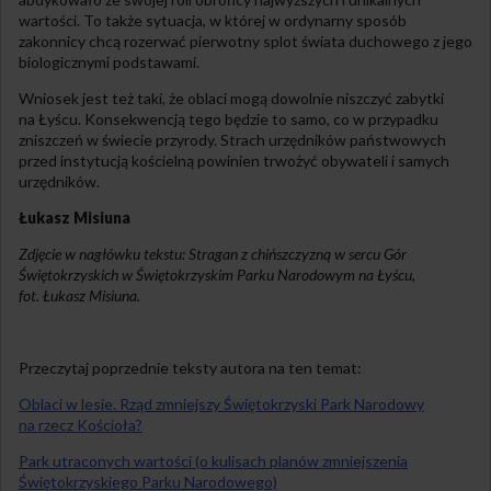
wartości. To także sytuacja, w której w ordynarny sposób
zakonnicy chcą rozerwać pierwotny splot świata duchowego z jego
biologicznymi podstawami.
Wniosek jest też taki, że oblaci mogą dowolnie niszczyć zabytki
na Łyścu. Konsekwencją tego będzie to samo, co w przypadku
zniszczeń w świecie przyrody. Strach urzędników państwowych
przed instytucją kościelną powinien trwożyć obywateli i samych
urzędników.
Łukasz Misiuna
Zdjęcie w nagłówku tekstu: Stragan z chińszczyzną w sercu Gór
Świętokrzyskich w Świętokrzyskim Parku Narodowym na Łyścu,
fot. Łukasz Misiuna.
Przeczytaj poprzednie teksty autora na ten temat:
Oblaci w lesie. Rząd zmniejszy Świętokrzyski Park Narodowy
na rzecz Kościoła?
Park utraconych wartości (o kulisach planów zmniejszenia
Świętokrzyskiego Parku Narodowego)