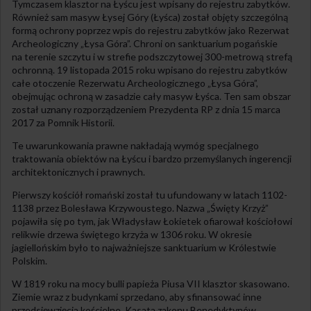
Tymczasem klasztor na Łyścu jest wpisany do rejestru zabytków.
Również sam masyw Łysej Góry (Łyśca) został objęty szczególną
formą ochrony poprzez wpis do rejestru zabytków jako Rezerwat
Archeologiczny „Łysa Góra”. Chroni on sanktuarium pogańskie
na terenie szczytu i w strefie podszczytowej 300-metrową strefą
ochronną. 19 listopada 2015 roku wpisano do rejestru zabytków
całe otoczenie Rezerwatu Archeologicznego „Łysa Góra”,
obejmując ochroną w zasadzie cały masyw Łyśca. Ten sam obszar
został uznany rozporządzeniem Prezydenta RP z dnia 15 marca
2017 za Pomnik Historii.
Te uwarunkowania prawne nakładają wymóg specjalnego
traktowania obiektów na Łyścu i bardzo przemyślanych ingerencji
architektonicznych i prawnych.
Pierwszy kościół romański został tu ufundowany w latach 1102-
1138 przez Bolesława Krzywoustego. Nazwa „Święty Krzyż”
pojawiła się po tym, jak Władysław Łokietek ofiarował kościołowi
relikwie drzewa świętego krzyża w 1306 roku. W okresie
jagiellońskim było to najważniejsze sanktuarium w Królestwie
Polskim.
W 1819 roku na mocy bulli papieża Piusa VII klasztor skasowano.
Ziemie wraz z budynkami sprzedano, aby sfinansować inne
przedsięwzięcia kościelne. Kasata zakonu Benedyktynów