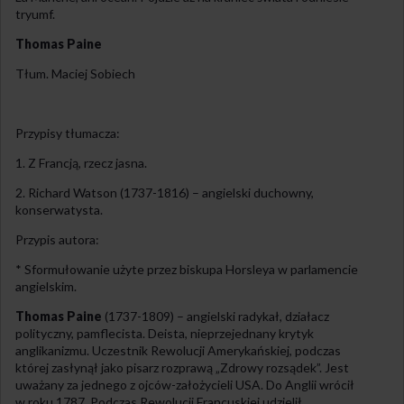
tryumf.
Thomas Paine
Tłum. Maciej Sobiech
Przypisy tłumacza:
1. Z Francją, rzecz jasna.
2. Richard Watson (1737-1816) – angielski duchowny,
konserwatysta.
Przypis autora:
* Sformułowanie użyte przez biskupa Horsleya w parlamencie
angielskim.
Thomas Paine
(1737-1809) – angielski radykał, działacz
polityczny, pamflecista. Deista, nieprzejednany krytyk
anglikanizmu. Uczestnik Rewolucji Amerykańskiej, podczas
której zasłynął jako pisarz rozprawą „Zdrowy rozsądek”. Jest
uważany za jednego z ojców-założycieli USA. Do Anglii wrócił
w roku 1787. Podczas Rewolucji Francuskiej udzielił