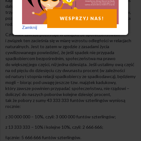
kapitału dziedziczyć będą bezpośrednio synowie i córki, część zaś
dalsi zstępni, w proporcji około trzy do jednego; tak też około
trzydziestu milionów przejdzie na bezpośrednich spadkobierców,
pozostałe zaś 13 333 333 na dalszych krewnych lub osoby spoza
WESPRZYJ NAS!
rodziny.
Zamknij
Człowiek zawsze pozostaje w związku ze społeczeństwem
i związek ten zacieśnia się w miarę wzrostu odległości w relacjach
naturalnych. Jest to zatem w zgodzie z zasadami życia
cywilizowanego powiedzieć, że jeśli spadek nie przypada
spadkobiercom bezpośrednim, społeczeństwa ma prawo
do większej jego części, niż jedna dziesiąta. Jeśli ustalimy ową część
na od pięciu do dziesięciu czy dwunastu procent (w zależności
od natury i stopnia relacji spadkobiercy ze spadkodawcą), będziemy
mogli – biorąc pod uwagę jeszcze tzw. majątek kadukowy,
który zawsze powinien przypadać społeczeństwu, nie rządowi –
doliczyć do naszych poborów kolejne dziesięć procent,
tak że pobory z sumy 43 333 333 funtów szterlingów wyniosą
rocznie:
z 30 000 000 – 10%, czyli: 3 000 000 funtów szterlingów;
z 13 333 333 – 10% i kolejne 10%, czyli: 2 666 666;
łącznie: 5 666 666 funtów szterlingów.