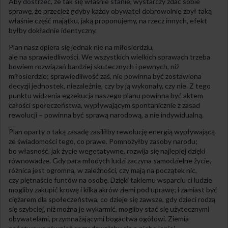
Aby dostrzec, że tak się właśnie stanie, wystarczy zdać sobie
sprawę, że przecież gdyby każdy obywatel dobrowolnie zbył taką
właśnie część majątku, jaką proponujemy, na rzecz innych, efekt
byłby dokładnie identyczny.
Plan nasz opiera się jednak nie na miłosierdziu,
ale na sprawiedliwości. We wszystkich wielkich sprawach trzeba
bowiem rozwiązań bardziej skutecznych i pewnych, niż
miłosierdzie; sprawiedliwość zaś, nie powinna być zostawiona
decyzji jednostek, niezależnie, czy by ją wykonały, czy nie. Z tego
punktu widzenia egzekucja naszego planu powinna być aktem
całości społeczeństwa, wypływającym spontanicznie z zasad
rewolucji – powinna być sprawą narodową, a nie indywidualną.
Plan oparty o taką zasadę zasiliłby rewolucję energią wypływającą
ze świadomości tego, co prawe. Pomnożyłby zasoby narodu;
bo własność, jak życie wegetatywne, rozwija się najlepiej dzięki
równowadze. Gdy para młodych ludzi zaczyna samodzielne życie,
różnica jest ogromna, w zależności, czy mają na początek nic,
czy piętnaście funtów na osobę. Dzięki takiemu wsparciu ci ludzie
mogliby zakupić krowę i kilka akrów ziemi pod uprawę; i zamiast być
ciężarem dla społeczeństwa, co dzieje się zawsze, gdy dzieci rodzą
się szybciej, niż można je wykarmić, mogliby stać się użytecznymi
obywatelami, przymnażającymi bogactwa ogółowi. Ziemia