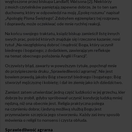
wygłoszone przez biskupa Landlaff, Watsona [2]. Niektórzy
z moich czytelników pamiętają zapewne dobrze, że to ten sam
duchowny, który w odpowiedzi na moją „Epokę rozumu” napisał
„Apologię Pisma Świętego”. Zdobyłem egzemplarz tej rozprawy,
i doprawdy, może oczekiwać ode mnie rychłej reakcji.
Na końcu swojego traktatu, ksiądz biskup zamieścił listę innych
swych prac, pośród których znajduje się i rzeczone kazanie; nosi
tytuł „Na niezgłębioną dobroć i mądrość Boga, który uczynił
biednego i bogatego; z dodatkiem, zawierającym refleksje
na temat obecnego położenia Anglii i Francji”.
Oczywisty błąd, zawarty w powyższym tytule, popchnął mnie
do przyśpieszenia druku „Sprawiedliwości agrarnej”. Nie jest
bowiem prawdą, jakoby Bóg stworzył biednego i bogatego; Bóg
stworzył mężczyznę i kobietę; i dał im ziemię jako ich dziedzictwo.
Zamiast zatem utwierdzać jedną część ludzkości w jej grzechu, kler
dobrze by zrobił, gdyby spróbował uczynić kondycję ludzką mniej
nędzną, niż ona obecnie jest. Religia praktyczna polega
na czynieniu dobra; i jedyną możliwą służbą Bogu jest
przymnażanie szczęścia jego stworzeniu. Każdy zaś inny sposób
mówienia o religii to nonsens i czysta obłuda.
Sprawiedliwość agrarna