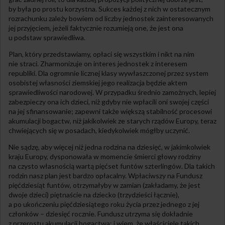
by była po prostu korzystna. Sukces każdej z nich w ostatecznym
rozrachunku zależy bowiem od liczby jednostek zainteresowanych
jej przyjęciem, jeżeli faktycznie rozumieją one, że jest ona
u podstaw sprawiedliwa.
Plan, który przedstawiamy, opłaci się wszystkim i nikt na nim
nie straci. Zharmonizuje on interes jednostek z interesem
republiki. Dla ogromnie licznej klasy wywłaszczonej przez system
osobistej własności ziemskiej jego realizacja będzie aktem
sprawiedliwości narodowej. W przypadku średnio zamożnych, lepiej
zabezpieczy ona ich dzieci, niż gdyby nie wpłacili oni swojej części
na jej sfinansowanie; zapewni także większą stabilność procesowi
akumulacji bogactw, niż jakikolwiek ze starych rządów Europy, teraz
chwiejących się w posadach, kiedykolwiek mógłby uczynić.
Nie sądzę, aby więcej niż jedna rodzina na dziesięć, w jakimkolwiek
kraju Europy, dysponowała w momencie śmierci głowy rodziny
na czysto własnością wartą pięćset funtów szterlingów. Dla takich
rodzin nasz plan jest bardzo opłacalny. Wpłaciwszy na Fundusz
pięćdziesiąt funtów, otrzymałyby w zamian (zakładamy, że jest
dwoje dzieci) piętnaście na dziecko (trzydzieści łącznie),
a po ukończeniu pięćdziesiątego roku życia przez jednego z jej
członków – dziesięć rocznie. Fundusz utrzyma się dokładnie
z przerostu akumulacji bogactwa; i wiem, że właściciele takich