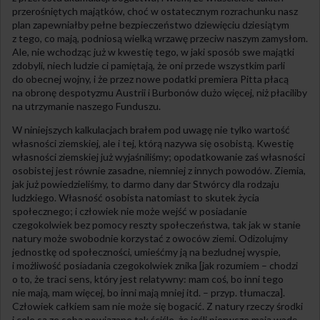
przerośniętych majątków, choć w ostatecznym rozrachunku nasz
plan zapewniałby pełne bezpieczeństwo dziewięciu dziesiątym
z tego, co mają, podniosą wielką wrzawę przeciw naszym zamysłom.
Ale, nie wchodząc już w kwestię tego, w jaki sposób swe majątki
zdobyli, niech ludzie ci pamiętają, że oni przede wszystkim parli
do obecnej wojny, i że przez nowe podatki premiera Pitta płacą
na obronę despotyzmu Austrii i Burbonów dużo więcej, niż płaciliby
na utrzymanie naszego Funduszu.
W niniejszych kalkulacjach brałem pod uwagę nie tylko wartość
własności ziemskiej, ale i tej, którą nazywa się osobistą. Kwestię
własności ziemskiej już wyjaśniliśmy; opodatkowanie zaś własności
osobistej jest równie zasadne, niemniej z innych powodów. Ziemia,
jak już powiedzieliśmy, to darmo dany dar Stwórcy dla rodzaju
ludzkiego. Własność osobista natomiast to skutek życia
społecznego; i człowiek nie może wejść w posiadanie
czegokolwiek bez pomocy reszty społeczeństwa, tak jak w stanie
natury może swobodnie korzystać z owoców ziemi. Odizolujmy
jednostkę od społeczności, umieśćmy ją na bezludnej wyspie,
i możliwość posiadania czegokolwiek znika [jak rozumiem – chodzi
o to, że traci sens, który jest relatywny: mam coś, bo inni tego
nie mają, mam więcej, bo inni mają mniej itd. – przyp. tłumacza].
Człowiek całkiem sam nie może się bogacić. Z natury rzeczy środki
i cele są ze sobą powiązane tak ściśle, że jeśli pierwsze mają wadę,