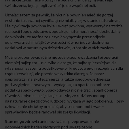
świadczenia, będą mogli zwrócić je do wspólnej puli.
Uznając zatem za pewnik, że nikt nie powinien mieć się gorzej
w stanie tak zwanej cywilizacji niż miałby się w stanie naturalnym,
i że cywilizacja powinna była, i wciąż powinna, wytworzyć narzędzia
realizacji tego podstawowego aksjomatu moralności, dochodzimy
do wniosku, że można to uczynić wyłącznie przez odjęcie
od prywatnych majątków wartości równej indywidualnemu
udziałowi w naturalnym dziedzictwie, która się w nich zawiera.
Można proponować różne metody przeprowadzenia tej operacji,
niemniej najlepsza – nie tylko dlatego, że najbezpieczniejsza dla
własności i systemu podatkowego i kredytowego niezbędnych dla
rządu i rewolucji, ale przede wszystkim dlatego, że naraz
najprostsza i najskuteczniejsza, a także najodpowiedniejsza
pod względem czasowym – wydaje się ta oparta na poborze
podatku spadkowego. Spadkodawca nic nie traci; spadkobierca
również. Jedyne, co się dzieje, to tyle, że rodzinny monopol
na naturalne dziedzictwo ludzkości wygasa w jego pokoleniu. Hojny
człowiek nie chciałby przecież, aby ten monopol trwał –
sprawiedliwy będzie radował się z jego likwidacji.
Stan mego zdrowia uniemożliwia mi przeprowadzenie
odpowiednich badań biorących pod uwagę teorię