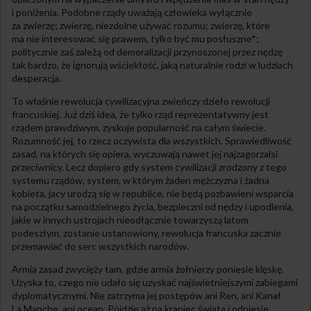
i poniżenia. Podobne rządy uważają człowieka wyłącznie
za zwierzę; zwierzę, niezdolne używać rozumu; zwierzę, które
ma nie interesować się prawem, tylko być mu posłuszne*;
politycznie zaś zależą od demoralizacji przynoszonej przez nędzę
tak bardzo, że ignorują wściekłość, jaką naturalnie rodzi w ludziach
desperacja.
To właśnie rewolucja cywilizacyjna zwieńczy dzieło rewolucji
francuskiej. Już dziś idea, że tylko rząd reprezentatywny jest
rządem prawdziwym, zyskuje popularność na całym świecie.
Rozumność jej, to rzecz oczywista dla wszystkich. Sprawiedliwość
zasad, na których się opiera, wyczuwają nawet jej najzagorzalsi
przeciwnicy. Lecz dopiero gdy system cywilizacji zrodzony z tego
systemu rządów, system, w którym żaden mężczyzna i żadna
kobieta, jacy urodzą się w republice, nie będą pozbawieni wsparcia
na początku samodzielnego życia, bezpieczni od nędzy i upodlenia,
jakie w innych ustrojach nieodłącznie towarzyszą latom
podeszłym, zostanie ustanowiony, rewolucja francuska zacznie
przemawiać do serc wszystkich narodów.
Armia zasad zwycięży tam, gdzie armia żołnierzy poniesie klęskę.
Uzyska to, czego nie udało się uzyskać najświetniejszymi zabiegami
dyplomatycznymi. Nie zatrzyma jej postępów ani Ren, ani Kanał
La Manche, ani ocean. Pójdzie aż na kraniec świata i odniesie