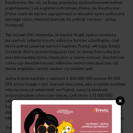
Bourbonów. Na cóż, na Boga, przydadzą się Bourbonowie ludowi
angielskiemu? Lud angielski potrzebuje chleba, nie Bourbonów
[Paine stara się wprost zaangażować w aktualne spory polityczne
tamtego czasu, niemniej lawiruje, by uniknąć cenzury – przyp.
tłumacza].
Tak też pan Pitt stwierdza, że kapitał Anglii, realny i osobisty,
ma wartość miliarda trzystu milionów funtów szterlingów, czyli
około jednej czwartej wartości kapitału Francji, wliczając Belgię.
Ostatnie zbiory potwierdzają przy tym, że ziemia francuska jest
znacznie bardziej żyzna, i lepiej jest w stanie wyżywić dwadzieścia
cztery czy dwadzieścia pięć milionów swoich mieszkańców, niż
ziemia angielska swoich siedem czy siedem i pół.
Jedna trzecia kapitału o wartości 1 300 000 000 wynosi 43 333
333, która to jego część stanowi ową sumę, jaka przejdzie każdego
roku na nowych właścicieli; we Francji, suma ta wyniesie
proporcjonalnie cztery razy więcej, czyli około 173 000 000
milionów funtów szterlingów. A zatem, od sumy 43 333 333
funtów szterlingów należy odjąć co roku wartość naturalnego
dziedzictwa w niej zawartą, którą to uczciwie oszacować można,
zdaje się, na nie mniej, ale i nie więcej, niż jedną dziesiątą tej sumy.
Trzeba przy tym wziąć pod uwagę, że każdego roku część tego