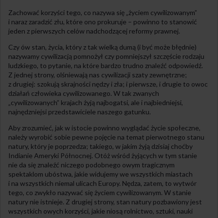
Zachować korzyści tego, co nazywa się „życiem cywilizowanym”
i naraz zaradzić złu, które ono prokuruje – powinno to stanowić
jeden z pierwszych celów nadchodzącej reformy prawnej.
Czy ów stan, życia, który z tak wielką dumą (i być może błędnie)
nazywamy cywilizacją pomnożył czy pomniejszył szczęście rodzaju
ludzkiego, to pytanie, na które bardzo trudno znaleźć odpowiedź.
Z jednej strony, olśniewają nas cywilizacji szaty zewnętrzne;
z drugiej: szokują skrajności nędzy i zła; i pierwsze, i drugie to owoc
działań człowieka cywilizowanego. W tak zwanych
„cywilizowanych” krajach żyją najbogatsi, ale i najbiedniejsi,
najnędzniejsi przedstawiciele naszego gatunku.
Aby zrozumieć, jak w istocie powinno wyglądać życie społeczne,
należy wyrobić sobie pewne pojęcie na temat pierwotnego stanu
natury, który je poprzedza; takiego, w jakim żyją dzisiaj choćby
Indianie Ameryki Północnej. Otóż wśród żyjących w tym stanie
nie da się znaleźć niczego podobnego owym tragicznym
spektaklom ubóstwa, jakie widujemy we wszystkich miastach
i na wszystkich niemal ulicach Europy. Nędza, zatem, to wytwór
tego, co zwykło nazywać się życiem cywilizowanym. W stanie
natury nie istnieje. Z drugiej strony, stan natury pozbawiony jest
wszystkich owych korzyści, jakie niosą rolnictwo, sztuki, nauki