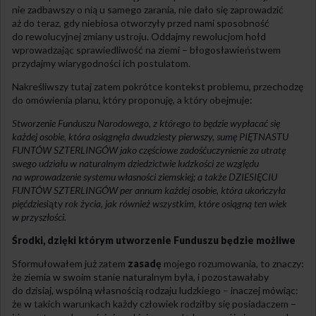
nie zadbawszy o nią u samego zarania, nie dało się zaprowadzić
aż do teraz, gdy niebiosa otworzyły przed nami sposobność
do rewolucyjnej zmiany ustroju. Oddajmy rewolucjom hołd
wprowadzając sprawiedliwość na ziemi – błogosławieństwem
przydajmy wiarygodności ich postulatom.
Nakreśliwszy tutaj zatem pokrótce kontekst problemu, przechodzę
do omówienia planu, który proponuję, a który obejmuje:
Stworzenie Funduszu Narodowego, z którego to będzie wypłacać się
każdej osobie, która osiągnęła dwudziesty pierwszy, sumę PIĘTNASTU
FUNTÓW SZTERLINGÓW jako częściowe zadośćuczynienie za utratę
swego udziału w naturalnym dziedzictwie ludzkości ze względu
na wprowadzenie systemu własności ziemskiej; a także DZIESIĘCIU
FUNTÓW SZTERLINGÓW per annum każdej osobie, która ukończyła
pięćdzies
iąty
rok życia, jak również wszystkim, które osiągną ten wiek
w przyszłości.
Środki, dzięki którym utworzenie Funduszu będzie możliwe
Sformułowałem już zatem
zasadę
mojego rozumowania, to znaczy:
że ziemia w swoim stanie naturalnym była, i pozostawałaby
do dzisiaj, wspólną własnością rodzaju ludzkiego – inaczej mówiąc:
że w takich warunkach każdy człowiek rodziłby się posiadaczem –