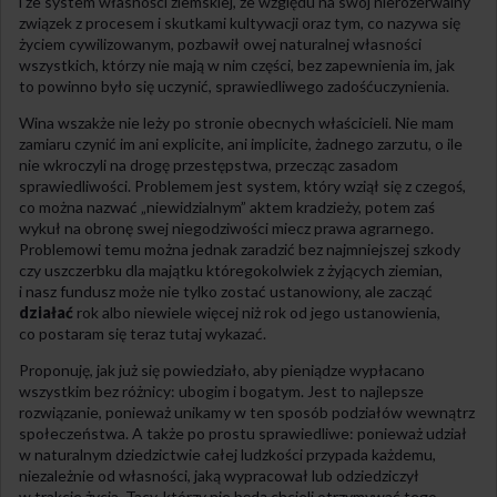
i że system własności ziemskiej, ze względu na swój nierozerwalny
związek z procesem i skutkami kultywacji oraz tym, co nazywa się
życiem cywilizowanym, pozbawił owej naturalnej własności
wszystkich, którzy nie mają w nim części, bez zapewnienia im, jak
to powinno było się uczynić, sprawiedliwego zadośćuczynienia.
Wina wszakże nie leży po stronie obecnych właścicieli. Nie mam
zamiaru czynić im ani explicite, ani implicite, żadnego zarzutu, o ile
nie wkroczyli na drogę przestępstwa, przecząc zasadom
sprawiedliwości. Problemem jest system, który wziął się z czegoś,
co można nazwać „niewidzialnym” aktem kradzieży, potem zaś
wykuł na obronę swej niegodziwości miecz prawa agrarnego.
Problemowi temu można jednak zaradzić bez najmniejszej szkody
czy uszczerbku dla majątku któregokolwiek z żyjących ziemian,
i nasz fundusz może nie tylko zostać ustanowiony, ale zacząć
działać
rok albo niewiele więcej niż rok od jego ustanowienia,
co postaram się teraz tutaj wykazać.
Proponuję, jak już się powiedziało, aby pieniądze wypłacano
wszystkim bez różnicy: ubogim i bogatym. Jest to najlepsze
rozwiązanie, ponieważ unikamy w ten sposób podziałów wewnątrz
społeczeństwa. A także po prostu sprawiedliwe: ponieważ udział
w naturalnym dziedzictwie całej ludzkości przypada każdemu,
niezależnie od własności, jaką wypracował lub odziedziczył
w trakcie życia. Tacy, którzy nie będą chcieli otrzymywać tego