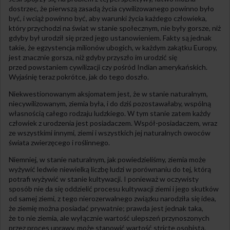
dostrzec, że pierwszą zasadą życia cywilizowanego powinno było
być, i wciąż powinno być, aby warunki życia każdego człowieka,
który przychodzi na świat w stanie społecznym, nie były gorsze, niż
gdyby był urodził się przed jego ustanowieniem. Fakty są jednak
takie, że egzystencja milionów ubogich, w każdym zakątku Europy,
jest znacznie gorsza, niż gdyby przyszło im urodzić się
przed powstaniem cywilizacji czy pośród Indian amerykańskich.
Wyjaśnię teraz pokrótce, jak do tego doszło.
Niekwestionowanym aksjomatem jest, że w stanie naturalnym,
niecywilizowanym, ziemia była, i do dziś pozostawałaby, wspólną
własnością całego rodzaju ludzkiego. W tym stanie zatem każdy
człowiek z urodzenia jest posiadaczem. Współ-posiadaczem, wraz
ze wszystkimi innymi, ziemi i wszystkich jej naturalnych owoców
świata zwierzęcego i roślinnego.
Niemniej, w stanie naturalnym, jak powiedzieliśmy, ziemia może
wyżywić ledwie niewielką liczbę ludzi w porównaniu do tej, którą
potrafi wyżywić w stanie kultywacji. I ponieważ w oczywisty
sposób nie da się oddzielić procesu kultywacji ziemi i jego skutków
od samej ziemi, z tego nierozerwalnego związku narodziła się idea,
że ziemię można posiadać prywatnie; prawda jest jednak taka,
że to nie ziemia, ale wyłącznie wartość ulepszeń przynoszonych
przez proces uprawy, może stanowić wartość stricte osobistą.