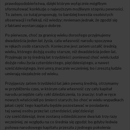
prawdopodobieństwa, dzięki którym wyłącznie mógłbym
sformułować konkluzje o najwyższym możliwym stopniu pewności.
To zatem, co tutaj proponuję, to bardziej kwestia osobistych
obserwacji i refleksji, niż wiedzy; mniemam jednak, że zgodzi się
z faktami wystarczająco dobrze.
Po pierwsze, choć za granicę wieku dorosłego przyjmujemy
dwadzieścia jeden lat życia, cała własność narodu spoczywa
w rękach osób starszych. Konieczne jest zatem ustalić średnią
wieku, którego dożyją osoby starsze, niż dwadzieścia jeden lat.
Przyjmuję za tę średnią lat trzydzieści: ponieważ choć wielu ludzi
dożyje roku życia czterdziestego, pięćdziesiątego, a nawet
sześćdziesiątego, inni umrą znacznie wcześniej, bo i zresztą ludzie
umierają niezależnie od wieku.
Przyjąwszy zatem trzydzieści lat jako pewną średnią, otrzymamy
w przybliżeniu czas, w którym cała własność czy cały kapitał
narodu przejdzie cały cykl dziedziczenia, to znaczy: trafi w ręce
nowych właścicieli po śmierci starych; bo choć w wielu wypadkach
jakaś część tego kapitału będzie pozostawać w posiadaniu
tej samej osoby przez lat czterdzieści, pięćdziesiąt
czy sześćdziesiąt, inne zostaną odziedziczone dwa lub trzy razy
wcześniej, ze względu na co średnia się zgodzi; bo gdyby ledwie
połowa narodowego kapitału przeszła z jednego pokolenia