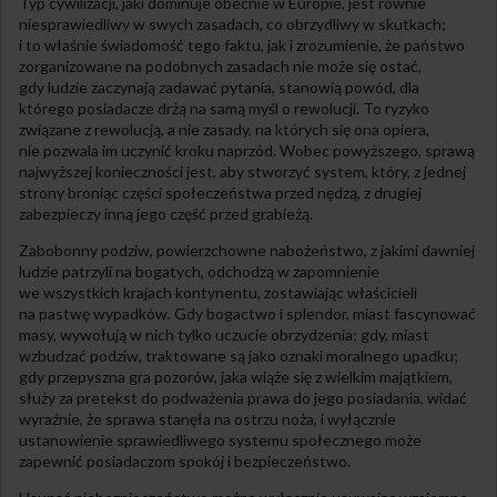
Typ cywilizacji, jaki dominuje obecnie w Europie, jest równie
niesprawiedliwy w swych zasadach, co obrzydliwy w skutkach;
i to właśnie świadomość tego faktu, jak i zrozumienie, że państwo
zorganizowane na podobnych zasadach nie może się ostać,
gdy ludzie zaczynają zadawać pytania, stanowią powód, dla
którego posiadacze drżą na samą myśl o rewolucji. To ryzyko
związane z rewolucją, a nie zasady, na których się ona opiera,
nie pozwala im uczynić kroku naprzód. Wobec powyższego, sprawą
najwyższej konieczności jest, aby stworzyć system, który, z jednej
strony broniąc części społeczeństwa przed nędzą, z drugiej
zabezpieczy inną jego część przed grabieżą.
Zabobonny podziw, powierzchowne nabożeństwo, z jakimi dawniej
ludzie patrzyli na bogatych, odchodzą w zapomnienie
we wszystkich krajach kontynentu, zostawiając właścicieli
na pastwę wypadków. Gdy bogactwo i splendor, miast fascynować
masy, wywołują w nich tylko uczucie obrzydzenia; gdy, miast
wzbudzać podziw, traktowane są jako oznaki moralnego upadku;
gdy przepyszna gra pozorów, jaka wiąże się z wielkim majątkiem,
służy za pretekst do podważenia prawa do jego posiadania, widać
wyraźnie, że sprawa stanęła na ostrzu noża, i wyłącznie
ustanowienie sprawiedliwego systemu społecznego może
zapewnić posiadaczom spokój i bezpieczeństwo.