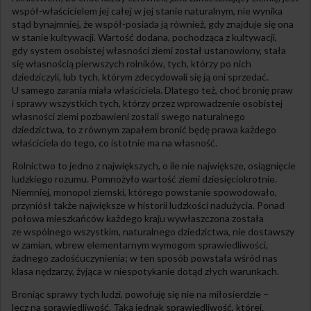
współ-właścicielem jej całej w jej stanie naturalnym, nie wynika
stąd bynajmniej, że współ-posiada ją również, gdy znajduje się ona
w stanie kultywacji. Wartość dodana, pochodząca z kultywacji,
gdy system osobistej własności ziemi został ustanowiony, stała
się własnością pierwszych rolników, tych, którzy po nich
dziedziczyli, lub tych, którym zdecydowali się ją oni sprzedać.
U samego zarania miała właściciela. Dlatego też, choć bronię praw
i sprawy wszystkich tych, którzy przez wprowadzenie osobistej
własności ziemi pozbawieni zostali swego naturalnego
dziedzictwa, to z równym zapałem bronić będę prawa każdego
właściciela do tego, co istotnie ma na własność.
Rolnictwo to jedno z największych, o ile nie największe, osiągnięcie
ludzkiego rozumu. Pomnożyło wartość ziemi dziesięciokrotnie.
Niemniej, monopol ziemski, którego powstanie spowodowało,
przyniósł także największe w historii ludzkości nadużycia. Ponad
połowa mieszkańców każdego kraju wywłaszczona została
ze wspólnego wszystkim, naturalnego dziedzictwa, nie dostawszy
w zamian, wbrew elementarnym wymogom sprawiedliwości,
żadnego zadośćuczynienia; w ten sposób powstała wśród nas
klasa nędzarzy, żyjąca w niespotykanie dotąd złych warunkach.
Broniąc sprawy tych ludzi, powołuję się nie na miłosierdzie –
lecz na sprawiedliwość. Taką jednak sprawiedliwość, której,