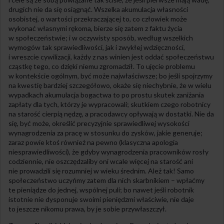
drugich nie da się osiągnąć. Wszelka akumulacja własności
osobistej, o wartości przekraczającej to, co człowiek może
wykonać własnymi rękoma, bierze się zatem z faktu życia
w społeczeństwie; i w oczywisty sposób, według wszelkich
wymogów tak sprawiedliwości, jak i zwykłej wdzięczności,
i wreszcie cywilizacji, każdy z nas winien jest oddać społeczeństwu
cząstkę tego, co dzięki niemu zgromadził. To ujęcie problemu
w kontekście ogólnym, być może najwłaściwsze; bo jeśli spojrzymy
na kwestię bardziej szczegółowo, okaże się niechybnie, że w wielu
wypadkach akumulacja bogactwa to po prostu skutek zaniżania
zapłaty dla tych, którzy je wypracowali; skutkiem czego robotnicy
na starość cierpią nędzę, a pracodawcy opływają w dostatki. Nie da
się, być może, określić precyzyjnie sprawiedliwej wysokości
wynagrodzenia za pracę w stosunku do zysków, jakie generuje;
zaraz powie ktoś również na pewno (klasyczna apologia
niesprawiedliwości), że gdyby wynagrodzenia pracowników rosły
codziennie, nie oszczędzaliby oni wcale więcej na starość ani
nie prowadzili się rozumniej w wieku średnim. Ależ tak! Samo
społeczeństwo uczyńmy zatem dla nich skarbnikiem – wpłaćmy
te pieniądze do jednej, wspólnej puli; bo nawet jeśli robotnik
istotnie nie dysponuje swoimi pieniędzmi właściwie, nie daje
to jeszcze nikomu prawa, by je sobie przywłaszczył.