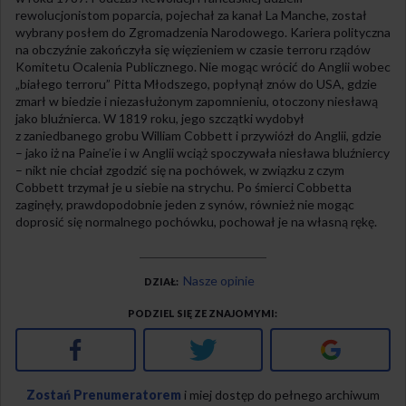
rewolucjonistom poparcia, pojechał za kanał La Manche, został
wybrany posłem do Zgromadzenia Narodowego. Kariera polityczna
na obczyźnie zakończyła się więzieniem w czasie terroru rządów
Komitetu Ocalenia Publicznego. Nie mogąc wrócić do Anglii wobec
„białego terroru” Pitta Młodszego, popłynął znów do USA, gdzie
zmarł w biedzie i niezasłużonym zapomnieniu, otoczony niesławą
jako bluźnierca. W 1819 roku, jego szczątki wydobył
z zaniedbanego grobu William Cobbett i przywiózł do Anglii, gdzie
– jako iż na Paine’ie i w Anglii wciąż spoczywała niesława bluźniercy
– nikt nie chciał zgodzić się na pochówek, w związku z czym
Cobbett trzymał je u siebie na strychu. Po śmierci Cobbetta
zaginęły, prawdopodobnie jeden z synów, również nie mogąc
doprosić się normalnego pochówku, pochował je na własną rękę.
Nasze opinie
DZIAŁ
PODZIEL SIĘ ZE ZNAJOMYMI
Facebook
Twitter
Google+
Zostań Prenumeratorem
i miej dostęp do pełnego archiwum