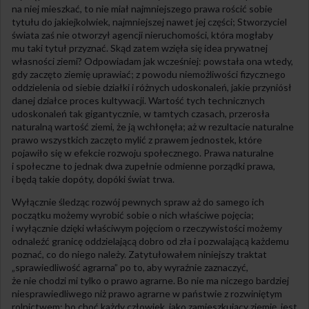
na niej mieszkać, to nie miał najmniejszego prawa rościć sobie
tytułu do jakiejkolwiek, najmniejszej nawet jej części; Stworzyciel
świata zaś nie otworzył agencji nieruchomości, która mogłaby
mu taki tytuł przyznać. Skąd zatem wzięła się idea prywatnej
własności ziemi? Odpowiadam jak wcześniej: powstała ona wtedy,
gdy zaczęto ziemię uprawiać; z powodu niemożliwości fizycznego
oddzielenia od siebie działki i różnych udoskonaleń, jakie przyniósł
danej działce proces kultywacji. Wartość tych technicznych
udoskonaleń tak gigantycznie, w tamtych czasach, przerosła
naturalną wartość ziemi, że ją wchłonęła; aż w rezultacie naturalne
prawo wszystkich zaczęto mylić z prawem jednostek, które
pojawiło się w efekcie rozwoju społecznego. Prawa naturalne
i społeczne to jednak dwa zupełnie odmienne porządki prawa,
i będą takie dopóty, dopóki świat trwa.
Wyłącznie śledząc rozwój pewnych spraw aż do samego ich
początku możemy wyrobić sobie o nich właściwe pojęcia;
i wyłącznie dzięki właściwym pojęciom o rzeczywistości możemy
odnaleźć granicę oddzielającą dobro od zła i pozwalającą każdemu
poznać, co do niego należy. Zatytułowałem niniejszy traktat
„sprawiedliwość agrarna” po to, aby wyraźnie zaznaczyć,
że nie chodzi mi tylko o prawo agrarne. Bo nie ma niczego bardziej
niesprawiedliwego niż prawo agrarne w państwie z rozwiniętym
rolnictwem; bo choć każdy człowiek, jako zamieszkujący ziemię, jest