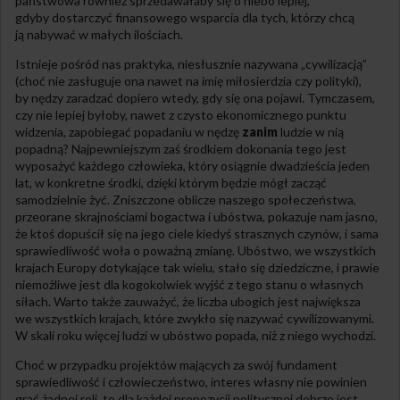
państwowa również sprzedawałaby się o niebo lepiej,
gdyby dostarczyć finansowego wsparcia dla tych, którzy chcą
ją nabywać w małych ilościach.
Istnieje pośród nas praktyka, niesłusznie nazywana „cywilizacją”
(choć nie zasługuje ona nawet na imię miłosierdzia czy polityki),
by nędzy zaradzać dopiero wtedy, gdy się ona pojawi. Tymczasem,
czy nie lepiej byłoby, nawet z czysto ekonomicznego punktu
widzenia, zapobiegać popadaniu w nędzę
zanim
ludzie w nią
popadną? Najpewniejszym zaś środkiem dokonania tego jest
wyposażyć każdego człowieka, który osiągnie dwadzieścia jeden
lat, w konkretne środki, dzięki którym będzie mógł zacząć
samodzielnie żyć. Zniszczone oblicze naszego społeczeństwa,
przeorane skrajnościami bogactwa i ubóstwa, pokazuje nam jasno,
że ktoś dopuścił się na jego ciele kiedyś strasznych czynów, i sama
sprawiedliwość woła o poważną zmianę. Ubóstwo, we wszystkich
krajach Europy dotykające tak wielu, stało się dziedziczne, i prawie
niemożliwe jest dla kogokolwiek wyjść z tego stanu o własnych
siłach. Warto także zauważyć, że liczba ubogich jest największa
we wszystkich krajach, które zwykło się nazywać cywilizowanymi.
W skali roku więcej ludzi w ubóstwo popada, niż z niego wychodzi.
Choć w przypadku projektów mających za swój fundament
sprawiedliwość i człowieczeństwo, interes własny nie powinien
grać żadnej roli, to dla każdej propozycji politycznej dobrze jest,