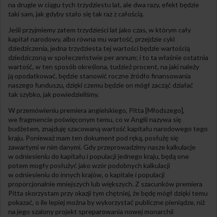
na drugie w ciągu tych trzydziestu lat, ale dwa razy, efekt będzie
taki sam, jak gdyby stało się tak raz z całością.
Jeśli przyjmiemy zatem trzydzieści lat jako czas, w którym cały
kapitał narodowy, albo równa mu wartość, przejdzie cykl
dziedziczenia, jedna trzydziesta tej wartości będzie wartością
dziedziczoną w społeczeństwie per annum; i to ta właśnie ostatnia
wartość, w ten sposób określona, tudzież procent, na jaki należy
ją opodatkować, będzie stanowić roczne źródło finansowania
naszego funduszu, dzięki czemu będzie on mógł zacząć działać
tak szybko, jak powiedzieliśmy.
W przemówieniu premiera angielskiego, Pitta [Młodszego],
we fragmencie poświęconym temu, co w Anglii nazywa się
budżetem, znajduję szacowaną wartość kapitału narodowego tego
kraju. Ponieważ mam ten dokument pod ręką, posłużę się
zawartymi w nim danymi. Gdy przeprowadzimy nasze kalkulacje
w odniesieniu do kapitału i populacji jednego kraju, będą one
potem mogły posłużyć jako wzór podobnych kalkulacji
w odniesieniu do innych krajów, o kapitale i populacji
proporcjonalnie mniejszych lub większych. Z szacunków premiera
Pitta skorzystam przy okazji tym chętniej, że będę mógł dzięki temu
pokazać, o ile lepiej można by wykorzystać publiczne pieniądze, niż
na jego szalony projekt spreparowania nowej monarchii