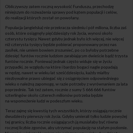
Obliczywszy zatem roczną wysokość Funduszu, przechodzę
niniejszym do rozważenia sprawy pod kątem populacji i celów,
do realizacji których został on powołany.
Populacja (angielska) nie przekracza siedmiu i pół miliona, liczba zaś
osób, które osiągnęły pięćdziesiąty rok życia, wynosi około
czterystu tysięcy. Nawet gdyby jednak było ich więcej, nie więcej
niż czterysta tysięcy będzie pobierać proponowany przez nas
zasiłek, nie umiem bowiem zrozumieć, po co byłoby potrzebne
dziesięć funtów rocznie ludziom zarabiającym dwieście bądź trzysta
funtów rocznie. Ponieważ jednak często widuje się w życiu
przypadki, ze względu na które i bardzo bogaci nagle popadają
w nędzę, nawet w wieku lat sześćdziesięciu, każdy miałby
niezbywalne prawo ubiegać się z osiągnięciem odpowiedniego
wieku o należną zapomogę, w razie potrzeby z wyrównaniem za lata
poprzednie. Tak też zatem, rocznie z sumy 5 666 666 funtów
szterlingów około czterech milionów potrzeba będzie
na wspomożenie ludzi w podeszłym wieku.
Teraz zajmę się kwestią tych wszystkich, którzy osiągają rocznie
dwudziesty pierwszy rok życia. Gdyby umierali tylko ludzie powyżej
tej granicy, liczba rocznie osiągających ją musiałaby być równa
rocznej liczbie zgonów, aby utrzymać populację na stałym poziomie.