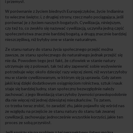
i przemysł.
W porównanie z życiem biednych Europejczyków, życie Indianina
to wieczne święto; i, z drugiej strony, rzecz mało pociągająca, jeśli
porównać je z życiem naszych bogatych. Cywilizacja, niniejszym,
czy też to, co zwykło się nazywać cywilizacją, uczyniła jedną część
społeczeństwa znacznie bardziej bogatą, a drugą znacznie bardziej
nieszczęśliwą, niż byłyby one w stanie naturalnym.
Ze stanu natury do stanu życia społecznego przejść można
zawsze, ze stanu społecznego do naturalnego jednak przejść się
nie da. Powodem tego jest fakt, że człowiek w stanie natury
utrzymuje się z polowań, tak też aby zapewnić sobie wyżywienie
potrzebuje więc około dziesięć razy więcej ziemi, niż wystarczyłoby
mu w stanie cywilizowanym, w którym się ją uprawia. Gdy zatem
jakiś kraj dzięki dodatkowym osiągnięciom rolnictwa, sztuk i nauk
staje się bardziej ludny, stan społeczny bezwzględnie należy
zachować; z jego likwidacją starczyłoby żywności prawdopodobnie
dla nie więcej niż jednej dziesiątej mieszkańców. To zatem,
co trzeba teraz zrobić, to zaradzić złu, jakie pojawiło się wśród nas
ze względu na przejście ze stanu natury do stanu tak zwanej
cywilizacji, zachowując jednocześnie wszystkie korzyści, jakie ten
proces ze sobą przyniósł.
Jeśli spojrzy się na problem z tej perspektywy, łatwo można