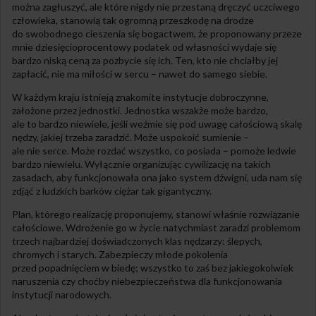
można zagłuszyć, ale które nigdy nie przestaną dręczyć uczciwego
człowieka, stanowią tak ogromną przeszkodę na drodze
do swobodnego cieszenia się bogactwem, że proponowany przeze
mnie dziesięcioprocentowy podatek od własności wydaje się
bardzo niską ceną za pozbycie się ich. Ten, kto nie chciałby jej
zapłacić, nie ma miłości w sercu – nawet do samego siebie.
W każdym kraju istnieją znakomite instytucje dobroczynne,
założone przez jednostki. Jednostka wszakże może bardzo,
ale to bardzo niewiele, jeśli weźmie się pod uwagę całościową skalę
nędzy, jakiej trzeba zaradzić. Może uspokoić sumienie –
ale nie serce. Może rozdać wszystko, co posiada – pomoże ledwie
bardzo niewielu. Wyłącznie organizując cywilizację na takich
zasadach, aby funkcjonowała ona jako system dźwigni, uda nam się
zdjąć z ludzkich barków ciężar tak gigantyczny.
Plan, którego realizację proponujemy, stanowi właśnie rozwiązanie
całościowe. Wdrożenie go w życie natychmiast zaradzi problemom
trzech najbardziej doświadczonych klas nędzarzy: ślepych,
chromych i starych. Zabezpieczy młode pokolenia
przed popadnięciem w biedę; wszystko to zaś bez jakiegokolwiek
naruszenia czy choćby niebezpieczeństwa dla funkcjonowania
instytucji narodowych.