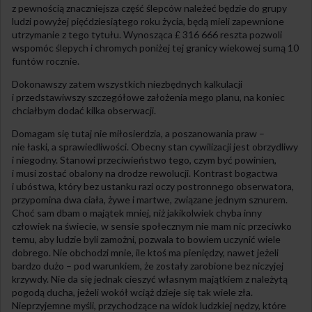
z pewnością znaczniejsza część ślepców należeć będzie do grupy
ludzi powyżej pięćdziesiątego roku życia, będą mieli zapewnione
utrzymanie z tego tytułu. Wynosząca £ 316 666 reszta pozwoli
wspomóc ślepych i chromych poniżej tej granicy wiekowej sumą 10
funtów rocznie.
Dokonawszy zatem wszystkich niezbędnych kalkulacji
i przedstawiwszy szczegółowe założenia mego planu, na koniec
chciałbym dodać kilka obserwacji.
Domagam się tutaj nie miłosierdzia, a poszanowania praw –
nie łaski, a sprawiedliwości. Obecny stan cywilizacji jest obrzydliwy
i niegodny. Stanowi przeciwieństwo tego, czym być powinien,
i musi zostać obalony na drodze rewolucji. Kontrast bogactwa
i ubóstwa, który bez ustanku razi oczy postronnego obserwatora,
przypomina dwa ciała, żywe i martwe, związane jednym sznurem.
Choć sam dbam o majątek mniej, niż jakikolwiek chyba inny
człowiek na świecie, w sensie społecznym nie mam nic przeciwko
temu, aby ludzie byli zamożni, pozwala to bowiem uczynić wiele
dobrego. Nie obchodzi mnie, ile ktoś ma pieniędzy, nawet jeżeli
bardzo dużo – pod warunkiem, że zostały zarobione bez niczyjej
krzywdy. Nie da się jednak cieszyć własnym majątkiem z należytą
pogodą ducha, jeżeli wokół wciąż dzieje się tak wiele zła.
Nieprzyjemne myśli, przychodzące na widok ludzkiej nędzy, które