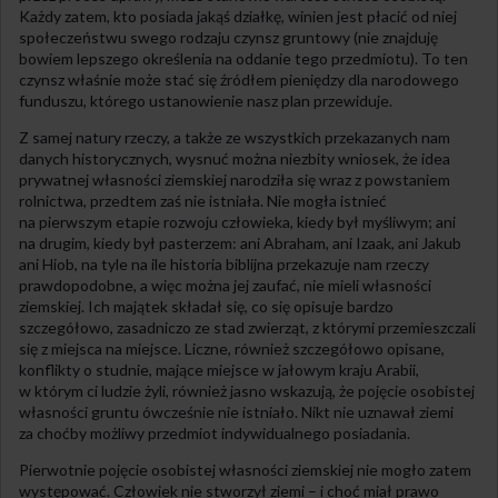
Każdy zatem, kto posiada jakąś działkę, winien jest płacić od niej
społeczeństwu swego rodzaju czynsz gruntowy (nie znajduję
bowiem lepszego określenia na oddanie tego przedmiotu). To ten
czynsz właśnie może stać się źródłem pieniędzy dla narodowego
funduszu, którego ustanowienie nasz plan przewiduje.
Z samej natury rzeczy, a także ze wszystkich przekazanych nam
danych historycznych, wysnuć można niezbity wniosek, że idea
prywatnej własności ziemskiej narodziła się wraz z powstaniem
rolnictwa, przedtem zaś nie istniała. Nie mogła istnieć
na pierwszym etapie rozwoju człowieka, kiedy był myśliwym; ani
na drugim, kiedy był pasterzem: ani Abraham, ani Izaak, ani Jakub
ani Hiob, na tyle na ile historia biblijna przekazuje nam rzeczy
prawdopodobne, a więc można jej zaufać, nie mieli własności
ziemskiej. Ich majątek składał się, co się opisuje bardzo
szczegółowo, zasadniczo ze stad zwierząt, z którymi przemieszczali
się z miejsca na miejsce. Liczne, również szczegółowo opisane,
konflikty o studnie, mające miejsce w jałowym kraju Arabii,
w którym ci ludzie żyli, również jasno wskazują, że pojęcie osobistej
własności gruntu ówcześnie nie istniało. Nikt nie uznawał ziemi
za choćby możliwy przedmiot indywidualnego posiadania.
Pierwotnie pojęcie osobistej własności ziemskiej nie mogło zatem
występować. Człowiek nie stworzył ziemi – i choć miał prawo