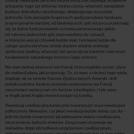
Usunąć niebezpieczeństwo można wyłącznie usuwając wzajemne
antypatie, tego zaś dokonać można czyniąc własność narzędziem
budowy dobrobytu narodowego, obejmującego wszystkie
jednostki. Gdy pieniądze bogatszych zasilą narodowe fundusze
proporcjonalnie bardziej, niż biedniejszych; gdy wszyscy przekonają
się, że dobre funkcjonowanie systemu państwowego zależy
od sukcesu jednostek; gdy doprowadzimy do sytuacji,
w której im więcej człowiek będzie miał, tym lepiej będzie dla
całego społeczeństwa; wtedy dopiero właśnie animozje
społeczne zanikną, własność zaś oprze się na trwałym i wiecznym
fundamencie naturalnego interesu i jego ochrony.
Nie mam żadnej własności we Francji, która mogłaby zostać użyta
do realizacji planu, jaki proponuję. To, co mam, a nie jest tego wiele,
znajduje się na terenie Stanów Zjednoczonych Ameryki. Jeśli
jednak podobny fundusz zostanie ustanowiony we Francji,
natychmiast wpłacę nań sto funtów szterlingów; i tyle samo
w Anglii, jeżeli Anglia również podąży tą ścieżką.
Rewolucja cywilizacyjna koniecznie towarzyszyć musi rewolucjom
politycznym. Nieważne, czy jakaś rewolucja będzie dobra, czy zła –
jeśli nie będzie towarzyszyć jej adekwatna zmiana cywilizacyjna,
nie przyniesie żadnych efektów. Despotyzm utrzymuje się
dokładnie dzięki obrzydliwym urządzeniom cywilizacyjnym,
obliczonym na wypaczenie umysłu i wpędzenie mas w stan nędzy