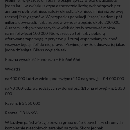
Niemniej, większość umiera nie osiągnąwszy wieku dwudziestu
jeden lat – w związku z czym ostatecznie liczbę wchodzących per
annum w pełnoletniość należy określić jako nieco mniej niż połowę
rocznej liczby zgonów. W przypadku populacji liczącej siedem i pół
miliona obywateli, liczba zgonów wynosiła będzie około 220 000.
A zatem liczbę wchodzących w wiek dojrzały szacować można
na mniej więcej 100 000. Nie wszyscy z tej liczby pobiorą
oferowaną zapomogę, z przyczyn już tutaj wspomnianych, choć
wszyscy będą mieli do niej prawo. Przyjmujemy, że odmawia jej jakaś
jedna dziesiąta. Bilans wygląda tak:
Roczna wysokość Funduszu – £ 5 666 666
Wydatki
na 400 000 ludzi w wieku podeszłym (£ 10 na głowę) – £ 4 000 000
na 90 000 ludzi wchodzących w dorosłość (£15 na głowę) – £ 1 350
000
Razem: £ 5 350 000
Reszta: £ 316 666
W każdym państwie żyje pewna grupa osób ślepych czy chromych,
kompletnie niezdolnych zarabiać na życie. Skoro jednak