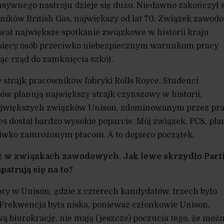
sywnego nastroju dzieje się dużo. Niedawno zakończył s
ników British Gas, największy od lat 70. Związek zawod
ał największe spotkanie związkowe w historii kraju
ysięcy osób przeciwko niebezpiecznym warunkom pracy
ąc rząd do zamknięcia szkół.
strajk pracowników fabryki Rolls Royce. Studenci
ów planują największy strajk czynszowy w historii.
jwiększych związków Unison, zdominowanym przez pra
s dostał bardzo wysokie poparcie. Mój związek, PCS, pla
ciwko zamrożonym płacom. A to dopiero początek.
z w związkach zawodowych. Jak lewe skrzydło Parti
apatrują się na to?
ry w Unison, gdzie z czterech kandydatów, trzech było
y. Frekwencja była niska, ponieważ członkowie Unison,
 biurokrację, nie mają (jeszcze) poczucia tego, że moż