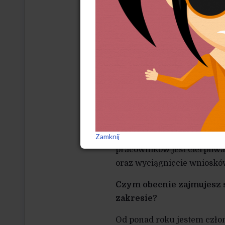
minimalną w wysokości 15 
Na Wyspach Brytyjskich zac
nie więcej niż 10 restaurac
bez wątpienia istniała w w
bez doświadczenia związko
poddał się strajkowi i pod
również w restauracjach We
W Polsce podobne sytuacje
całkowicie zmienia świad
Zamknij
pracowników jest cierpli
oraz wyciągnięcie wniosków 
Czym obecnie zajmujesz 
zakresie?
Od ponad roku jestem czł