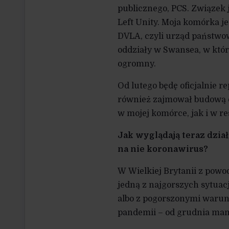
publicznego, PCS. Związek 
Left Unity. Moja komórka j
DVLA, czyli urząd państwow
oddziały w Swansea, w któ
ogromny.
Od lutego będę oficjalnie
również zajmował budową 
w mojej komórce, jak i w r
Jak wyglądają teraz dzi
na nie koronawirus?
W Wielkiej Brytanii z pow
jedną z najgorszych sytuac
albo z pogorszonymi warun
pandemii – od grudnia mamy