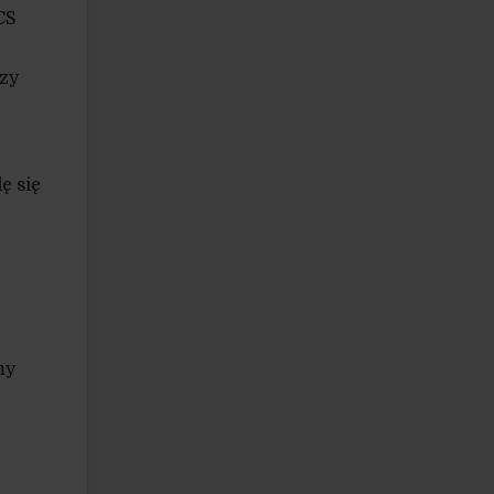
CS
rzy
ę się
my