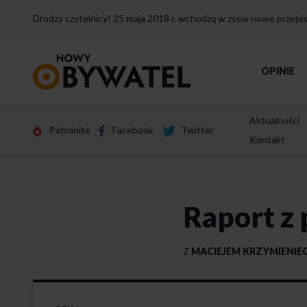
Drodzy czytelnicy! 25 maja 2018 r. wchodzą w życie nowe przep
Przejdź
OPINIE
do
strony
głównej
Aktualności
Patronite
Facebook
Twitter
Kontakt
Raport z 
Z
MACIEJEM KRZYMIENIE