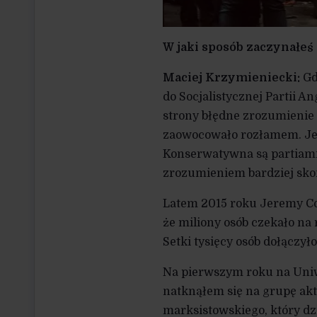
W jaki sposób zaczynałeś
Maciej Krzymieniecki:
Gd
do Socjalistycznej Partii An
strony błędne zrozumienie 
zaowocowało rozłamem. Jedn
Konserwatywna są partiami
zrozumieniem bardziej sko
Latem 2015 roku Jeremy Cor
że miliony osób czekało na
Setki tysięcy osób dołączyło 
Na pierwszym roku na Uni
natknąłem się na grupę akt
marksistowskiego, który dz