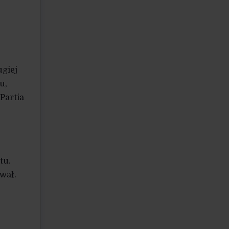
ugiej
u,
Partia
tu.
ewał.