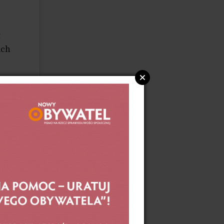
t
ich
ików
wego
ę się
rszych
falę