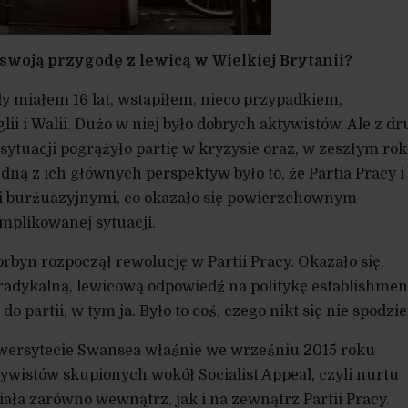
 swoją przygodę z lewicą w Wielkiej Brytanii?
y miałem 16 lat, wstąpiłem, nieco przypadkiem,
glii i Walii. Dużo w niej było dobrych aktywistów. Ale z dr
sytuacji pogrążyło partię w kryzysie oraz, w zeszłym rok
ą z ich głównych perspektyw było to, że Partia Pracy i 
 burżuazyjnymi, co okazało się powierzchownym
mplikowanej sytuacji.
byn rozpoczął rewolucję w Partii Pracy. Okazało się,
 radykalną, lewicową odpowiedź na politykę establishmen
do partii, w tym ja. Było to coś, czego nikt się nie spodzi
wersytecie Swansea właśnie we wrześniu 2015 roku
ywistów skupionych wokół Socialist Appeal, czyli nurtu
iała zarówno wewnątrz, jak i na zewnątrz Partii Pracy.