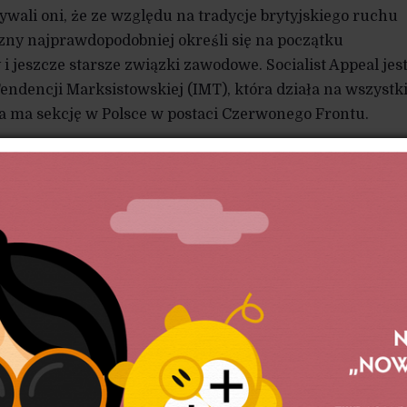
wali oni, że ze względu na tradycje brytyjskiego ruchu
zny najprawdopodobniej określi się na początku
 i jeszcze starsze związki zawodowe. Socialist Appeal jes
ndencji Marksistowskiej (IMT), która działa na wszystk
a ma sekcję w Polsce w postaci Czerwonego Frontu.
em członkiem BFAWU, związku zawodowego dla pracown
astronomii. Obecnie jestem członkiem związku zawodo
owników sektora publicznego.
tora żywieniowego są w zasadzie pozbawieni
. Na każdej kolejnej kuchni coraz mocniej przekonuj
iska. Jak u Was wyglądało formowanie się takich
dpowiedzieć polskim pracownikom tego sektora?
coś, co dojrzewało przez lata. Sektor ten był ofiarą najgo
e. Wszystko zaczęło się od ruchu inspirowanego przez 
USA, gdzie tamtejsi pracownicy wywalczyli min. płacę