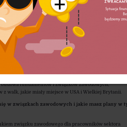
dolarów na godzinę w niektórych stanach.
zęło się od pojedynczych przypadków. W strajku brało u
ji, a zorganizowały się one wokół BFAWU. Chęć strajku
ielu innych miejscach, ale trudno przezwyciężyć praco
wego groźby ze strony menedżerów. Mimo tego, McDona
wyższył płacę minimalną. Do przełomowych strajków dosz
therspoons i TGI Fridays.
 są nieuniknione. Kryzys związany z koronawirusem
omość milionów pracowników. Zadaniem lewicowych
wa budowa fundamentów i związków zawodowych,
z walk, jakie miały miejsce w USA i Wielkiej Brytanii.
się w związkach zawodowych i jakie masz plany w 
onkiem związku zawodowego dla pracowników sektora