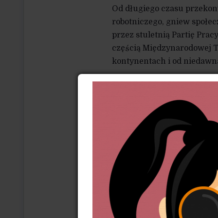
Od długiego czasu przekony
robotniczego, gniew społec
przez stuletnią Partię Pracy
częścią Międzynarodowej Te
kontynentach i od niedawn
W latach studenckich był
sektora żywnościowego i g
PCS, który organizuje prac
W Polsce pracownicy sek
reprezentacji związkowej
o złym wpływie tego zjaw
zrzeszeń i co możesz po
W Wielkiej Brytanii to jest 
ataków na prawa pracownicz
strajków w McDonald’sie w 