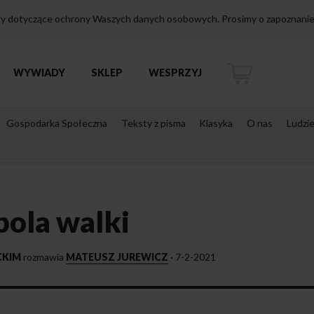
isy dotyczące ochrony Waszych danych osobowych. Prosimy o zapoznanie 
WYWIADY
SKLEP
WESPRZYJ
Gospodarka Społeczna
Teksty z pisma
Klasyka
O nas
Ludzi
pola walki
CKIM
rozmawia
MATEUSZ JUREWICZ
·
7-2-2021