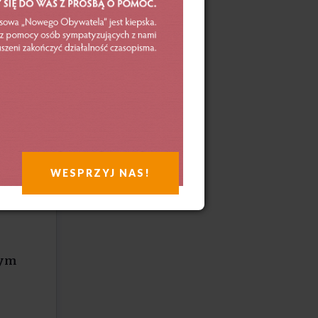
dział
wnikom
ld’s
ło
WESPRZYJ NAS!
tym