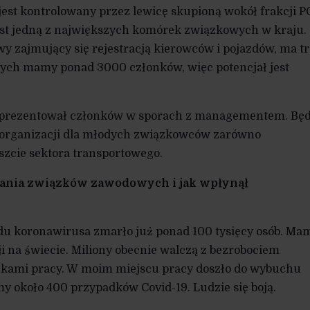
jest kontrolowany przez lewicę skupioną wokół frakcji P
est jedną z największych komórek związkowych w kraju.
y zajmujący się rejestracją kierowców i pojazdów, ma t
rych mamy ponad 3000 członków, więc potencjał jest
 reprezentował członków w sporach z managementem. Będ
organizacji dla młodych związkowców zarówno
eszcie sektora transportowego.
ałania związków zawodowych i jak wpłynął
odu koronawirusa zmarło już ponad 100 tysięcy osób. Ma
ji na świecie. Miliony obecnie walczą z bezrobociem
kami pracy. W moim miejscu pracy doszło do wybuchu
 około 400 przypadków Covid-19. Ludzie się boją.