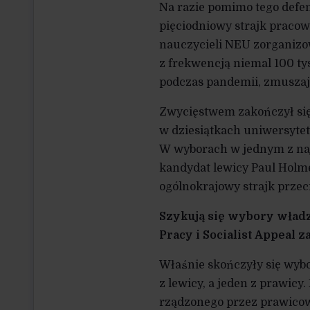
Na razie pomimo tego defen
pięciodniowy strajk pracow
nauczycieli NEU zorganizow
z frekwencją niemal 100 t
podczas pandemii, zmuszaj
Zwycięstwem zakończył się 
w dziesiątkach uniwersytet
W wyborach w jednym z na
kandydat lewicy Paul Holme
ogólnokrajowy strajk prze
Szykują się wybory wład
Pracy i Socialist Appeal z
Właśnie skończyły się wybo
z lewicy, a jeden z prawic
rządzonego przez prawicową