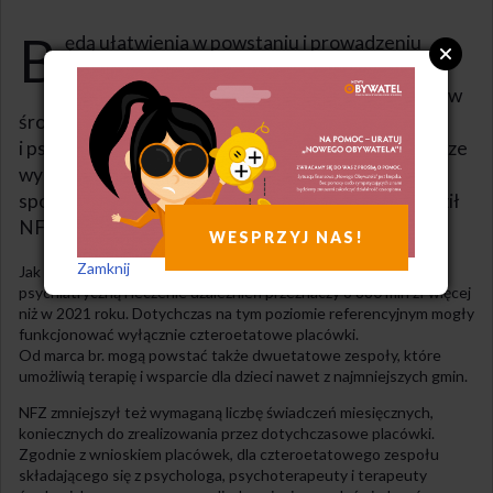
B
ędą ułatwienia w powstaniu i prowadzeniu
ośrodków opieki psychologicznej dla dzieci.
Tworzenie mniejszych niż do tej pory zespołów
środowiskowej opieki psychologicznej
i psychoterapeutycznej dla dzieci i młodzieży, wyższe
wyceny kluczowych świadczeń i korzystniejszy
sposób rozliczania – to ułatwienia, które wprowadził
NFZ dla placówek tego typu.
WESPRZYJ NAS!
Zamknij
Jak pisze Portal Samorządowy, w 2022 roku NFZ na opiekę
psychiatryczną i leczenie uzależnień przeznaczy o 880 mln zł więcej
niż w 2021 roku. Dotychczas na tym poziomie referencyjnym mogły
funkcjonować wyłącznie czteroetatowe placówki.
Od marca br. mogą powstać także dwuetatowe zespoły, które
umożliwią terapię i wsparcie dla dzieci nawet z najmniejszych gmin.
NFZ zmniejszył też wymaganą liczbę świadczeń miesięcznych,
koniecznych do zrealizowania przez dotychczasowe placówki.
Zgodnie z wnioskiem placówek, dla czteroetatowego zespołu
składającego się z psychologa, psychoterapeuty i terapeuty