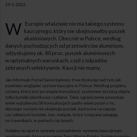
29-5-2022
W
Europie właściwie nie ma takiego systemu
kaucyjnego, który nie obejmowałby puszek
aluminiowych. Obecnie w Polsce, według
danych pochodzących od przetwórców aluminium,
odzyskujemy ok. 80 proc. puszek aluminiowych
w optymalnych warunkach, czyli z odpadów
zebranych selektywnie. Kaucji nie mamy.
Jak informuje Portal Samorządowy, trwa dyskusja nad tym, jak
powinien wyglądać system kaucyjny w Polsce. Według projektu
ustawy, który jest po etapie konsultacji, systemem zostaną objęte
tylko butelki plastikowe i szklane. Takie ograniczenie powoduje
wiele wątpliwości.W konsultacjach padło wiele pytań o to,
dlaczego system nie obejmuje puszek, kartonów na napoje
czy szklanych butelek, tzw. małpek, które tysiącami zalegają
na trawnikach, w parkach czy lasach.
Kolejny raz apel w sprawie uszczelnienia systemu kaucyjnego
wystosowało Stowarzyszenie Zero Waste Polska.
System kaucyjny,