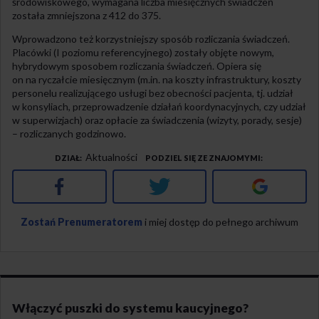
środowiskowego, wymagana liczba miesięcznych świadczeń
została zmniejszona z 412 do 375.
Wprowadzono też korzystniejszy sposób rozliczania świadczeń.
Placówki (I poziomu referencyjnego) zostały objęte nowym,
hybrydowym sposobem rozliczania świadczeń. Opiera się
on na ryczałcie miesięcznym (m.in. na koszty infrastruktury, koszty
personelu realizującego usługi bez obecności pacjenta, tj. udział
w konsyliach, przeprowadzenie działań koordynacyjnych, czy udział
w superwizjach) oraz opłacie za świadczenia (wizyty, porady, sesje)
– rozliczanych godzinowo.
Aktualności
DZIAŁ
PODZIEL SIĘ ZE ZNAJOMYMI
Facebook
Twitter
Google+
Zostań Prenumeratorem
i miej dostęp do pełnego archiwum
Włączyć puszki do systemu kaucyjnego?