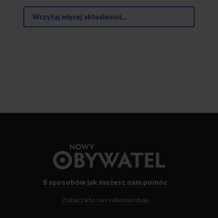
Wczytaj więcej aktualności...
Przejdź
do
strony
głównej
8 sposobów
jak możesz nam pomóc
Zobacz kto nas rekomenduje