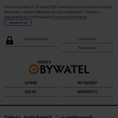
Drodzy czytelnicy! 25 maja 2018 r. wchodzą w życie nowe przepisy
dotyczące ochrony Waszych danych osobowych. Prosimy o
zapoznanie się z informacjami
Przeczytaj informacje
.
Zgadzam się
Zaprenumeruj!
Logowanie.
Rejestracja
Przejdź
do
strony
głównej
OPINIE
WYWIADY
SKLEP
WESPRZYJ
Debata „Jedni drugich…” – o społecznych