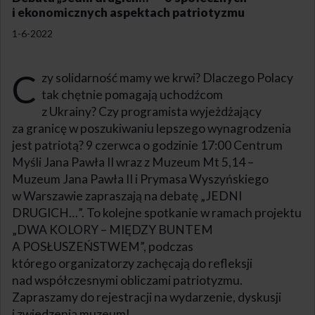
i ekonomicznych aspektach patriotyzmu
1-6-2022
C
zy solidarność mamy we krwi? Dlaczego Polacy
tak chętnie pomagają uchodźcom
z Ukrainy? Czy programista wyjeżdżający
za granicę w poszukiwaniu lepszego wynagrodzenia
jest patriotą? 9 czerwca o godzinie 17:00 Centrum
Myśli Jana Pawła II wraz z Muzeum Mt 5,14 –
Muzeum Jana Pawła II i Prymasa Wyszyńskiego
w Warszawie zapraszają na debatę „JEDNI
DRUGICH…”. To kolejne spotkanie w ramach projektu
„DWA KOLORY – MIĘDZY BUNTEM
A POSŁUSZEŃSTWEM”, podczas
którego organizatorzy zachęcają do refleksji
nad współczesnymi obliczami patriotyzmu.
Zapraszamy do rejestracji na wydarzenie, dyskusji
i zwiedzenia muzeum!