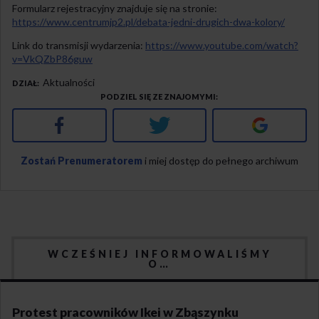
Formularz rejestracyjny znajduje się na stronie:
https://www.centrumjp2.pl/debata-jedni-drugich-dwa-kolory/
Link do transmisji wydarzenia:
https://www.youtube.com/watch?
v=VkQZbP86guw
Aktualności
DZIAŁ
PODZIEL SIĘ ZE ZNAJOMYMI
Facebook
Twitter
Google+
Zostań Prenumeratorem
i miej dostęp do pełnego archiwum
WCZEŚNIEJ INFORMOWALIŚMY
O…
Protest pracowników Ikei w Zbąszynku