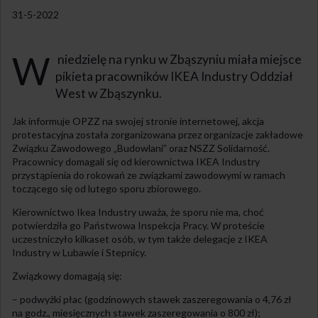
31-5-2022
W
niedzielę na rynku w Zbąszyniu miała miejsce
pikieta pracowników IKEA Industry Oddział
West w Zbąszynku.
Jak informuje OPZZ na swojej stronie internetowej, akcja
protestacyjna została zorganizowana przez organizacje zakładowe
Związku Zawodowego „Budowlani” oraz NSZZ Solidarność.
Pracownicy domagali się od kierownictwa IKEA Industry
przystąpienia do rokowań ze związkami zawodowymi w ramach
toczącego się od lutego sporu zbiorowego.
Kierownictwo Ikea Industry uważa, że sporu nie ma, choć
potwierdziła go Państwowa Inspekcja Pracy. W proteście
uczestniczyło kilkaset osób, w tym także delegacje z IKEA
Industry w Lubawie i Stepnicy.
Związkowy domagają się:
– podwyżki płac (godzinowych stawek zaszeregowania o 4,76 zł
na godz., miesięcznych stawek zaszeregowania o 800 zł);