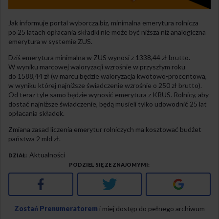
Jak informuje portal wyborcza.biz, minimalna emerytura rolnicza
po 25 latach opłacania składki nie może być niższa niż analogiczna
emerytura w systemie ZUS.
Dziś emerytura minimalna w ZUS wynosi z 1338,44 zł brutto.
W wyniku marcowej waloryzacji wzrośnie w przyszłym roku
do 1588,44 zł (w marcu będzie waloryzacja kwotowo-procentowa,
w wyniku której najniższe świadczenie wzrośnie o 250 zł brutto).
Od teraz tyle samo będzie wynosić emerytura z KRUS. Rolnicy, aby
dostać najniższe świadczenie, będą musieli tylko udowodnić 25 lat
opłacania składek.
Zmiana zasad liczenia emerytur rolniczych ma kosztować budżet
państwa 2 mld zł.
Aktualności
DZIAŁ
PODZIEL SIĘ ZE ZNAJOMYMI
Facebook
Twitter
Google+
Zostań Prenumeratorem
i miej dostęp do pełnego archiwum