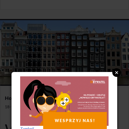
Holandia odgórnie obniży czynsze
18-12-2022
WESPRZYJ NAS!
obliczu problemów ze znalezieniem
Zamknij