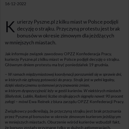
16-12-2022
K
urierzy Pyszne.pl z kilku miast w Polsce podjęli
decyzję o strajku. Przyczyną protestu jest brak
bonusów w okresie zimowym dla jeżdżących
w mniejszych miastach.
Jak informuje związek zawodowy OPZZ Konfederacja Pracy,
kurierzy Pyszne.pl z kilku miast w Polsce podjęli decyzję o strajku.
Głównym dniem protestu ma być poniedziałek 19 grudnia.
–
W ramach międzymiastowej koordynacji porozumieli się w sprawie dni,
w których nie zgłoszą gotowości do pracy. Strajk jest w pełni legalny,
dzięki elastycznemu systemowi przyznawania zmian,
w którym dyspozycyjność leży w gestii kurierów. W niektórych miastach
(Białystok, Lublin, Radom) liczba strajkujących sięgnęła nawet 90 procent
załogi
– mówi Ewa Reinek z biura zarządu OPZZ Konfederacji Pracy.
Związkowcy podkreślają, że przyczyną strajku jest brak przyznania
przez Pyszne.pl bonusów w okresie zimowym kurierom jeżdżącym
w mniejszych miastach. Oburzenie wśród kurierów wzbudził fakt,
że bonusy zostały przyznane tylko w dużych aglomeracjach,