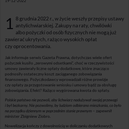
19-12-2022
1
8 grudnia 2022 r., w życie weszły przepisy ustawy
antylichwiarskiej. Zakupy na raty, chwilówki
albo pożyczki od osób fizycznych nie mogą już
zawierać ukrytych, rażąco wysokich opłat
czy oprocentowania.
Jak informuje serwis Gazeta Prawna, dotychczas wiele ofert
pożyczek kusiło „zerowymi odsetkami”, choć w rzeczywistości
umowy zawierały liczne opłaty dodatkowe, które znacząco
podnosiły ostateczny koszt zaciąganego zobowiązania
finansowego. Pożyczkodawcy wprowadzali różne prowizje
czy opłaty za przygotowanie wniosku i umowy bądź za obsługę
zobowiązania. Efekt? Rażąco wygórowana kwota do spłaty.
Polskie państwo nie pozwoli, aby lichwiarz nadużywał swojej przewagi
i był bezkarny. Nie pozwolimy, by ludziom odbierano mieszkania, co było
na porządku dziennym w poprzednim stanie prawnym
– zapewnił
minister Zbigniew Ziobro.
Nowelizacja kończy z dowolnością w doliczaniu dodatkowych