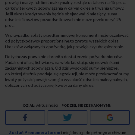
prowizji i marży. Ich limit maksymalny zostaje ustalony na 45 proc.
całkowitej kwoty zobowiązania w całym okresie trwania umowy.
Jeśli okres kredytowania będzie obejmował 6 miesięcy, suma
odsetek i kosztów pozaodsetkowych nie może przekroczyć 25
proc.
W przypadku spłaty przedterminowej konsument może oczekiwać
od pożyczkodawcy proporcjonalnego zwrotu wszelkich opłat
i kosztów związanych z pożyczką, jak prowizja czy ubezpieczenie.
Dotychczas prawo nie chroniło dostatecznie pożyczkobiorców.
Padali oni ofiarą lichwiarzy, na wiele lat stając się niewolnikami
zaciągniętych zobowiązań. Od dziś wysokość sumy pieniężnej,
do której dłużnik poddaje się egzekucji, nie może przekraczać sumy
kwoty pożyczki powiększonej o wysokość odsetek maksymalnych,
obliczonych od pożyczonej kwoty za dany okres.
Aktualności
DZIAŁ
PODZIEL SIĘ ZE ZNAJOMYMI
Facebook
Twitter
Google+
Zostań Prenumeratorem
i miej dostęp do pełnego archiwum