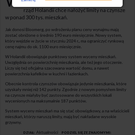
W
mieszkania na wynajem w rozsądnej cenie,
rząd Holandii chce nałożyć limity na czynsze
w ponad 300 tys. mieszkań.
Jak donosi Bloomerg, po wdrożeniu planu ceny wynajmu mają
zostać obniżone o średnio 190 euro miesięcznie. Nowy system,
który wejdzie w życie w styczniu 2024 r., ma ograniczyć rynkową
cenę najmu do ok. 1100 euro miesięcznie.
W Holandii obowiązuje punktowy system wyceny mieszkań.
Uwzględnia on powierzchnię mieszkania, ale też jego otoczenie.
Liczy się też oficjalna szacowana wartość domu, a nawet
powierzchnia kafelków w kuchni i łazienkach.
Obecnie kontrola czynszów obowiązuje jedynie mieszkania, które
uzyskały mniej niż 142 punkty. Zgodnie z nowym pomysłem limity
na czynsze miałyby być zastosowane do wszystkich lokali
wycenionych na maksymalnie 187 punktów.
System wyceny mieszkań ma się stać obowiązkowy, a na właścicieli
mieszkań, którzy naruszą limity, mają być nakładane wysokie
grzywny.
Aktualności
DZIAŁ
PODZIEL SIĘ ZE ZNAJOMYMI