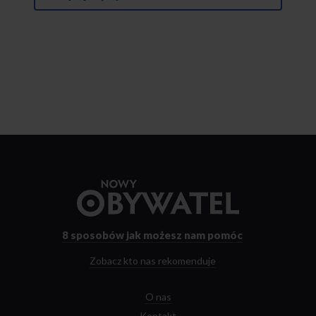
Przejdź
do
strony
głównej
8 sposobów
jak możesz nam pomóc
Zobacz kto nas rekomenduje
O nas
Kontakt