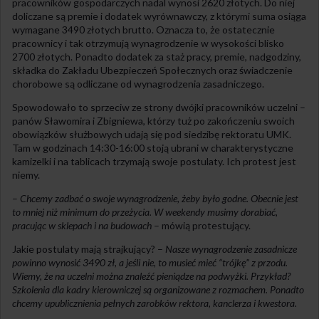
pracowników gospodarczych nadal wynosi 2620 złotych. Do niej
doliczane są premie i dodatek wyrównawczy, z którymi suma osiąga
wymagane 3490 złotych brutto. Oznacza to, że ostatecznie
pracownicy i tak otrzymują wynagrodzenie w wysokości blisko
2700 złotych. Ponadto dodatek za staż pracy, premie, nadgodziny,
składka do Zakładu Ubezpieczeń Społecznych oraz świadczenie
chorobowe są odliczane od wynagrodzenia zasadniczego.
Spowodowało to sprzeciw ze strony dwójki pracowników uczelni –
panów Sławomira i Zbigniewa, którzy tuż po zakończeniu swoich
obowiązków służbowych udają się pod siedzibę rektoratu UMK.
Tam w godzinach 14:30-16:00 stoją ubrani w charakterystyczne
kamizelki i na tablicach trzymają swoje postulaty. Ich protest jest
niemy.
–
Chcemy zadbać o swoje wynagrodzenie, żeby było godne. Obecnie jest
to mniej niż minimum do przeżycia. W weekendy musimy dorabiać,
pracując w sklepach i na budowach
– mówią protestujący.
Jakie postulaty mają strajkujący? –
Nasze wynagrodzenie zasadnicze
powinno wynosić 3490 zł, a jeśli nie, to musieć mieć “trójkę” z przodu.
Wiemy, że na uczelni można znaleźć pieniądze na podwyżki. Przykład?
Szkolenia dla kadry kierowniczej są organizowane z rozmachem. Ponadto
chcemy upublicznienia pełnych zarobków rektora, kanclerza i kwestora.