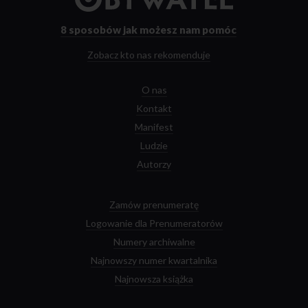
strony
głównej
8 sposobów
jak możesz nam pomóc
Zobacz kto nas rekomenduje
O nas
Kontakt
Manifest
Ludzie
Autorzy
Zamów prenumeratę
Logowanie dla Prenumeratorów
Numery archiwalne
Najnowszy numer kwartalnika
Najnowsza książka