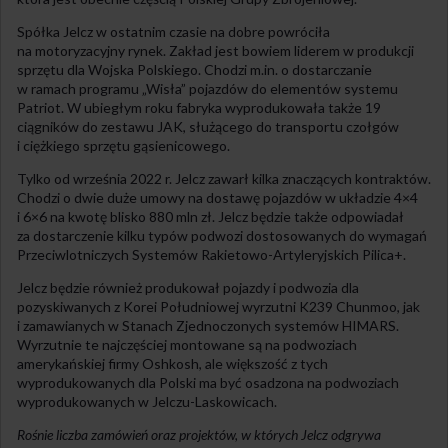
Spółka Jelcz w ostatnim czasie na dobre powróciła
na motoryzacyjny rynek. Zakład jest bowiem liderem w produkcji
sprzętu dla Wojska Polskiego. Chodzi m.in. o dostarczanie
w ramach programu „Wisła” pojazdów do elementów systemu
Patriot. W ubiegłym roku fabryka wyprodukowała także 19
ciągników do zestawu JAK, służącego do transportu czołgów
i ciężkiego sprzętu gąsienicowego.
Tylko od września 2022 r. Jelcz zawarł kilka znaczących kontraktów.
Chodzi o dwie duże umowy na dostawę pojazdów w układzie 4×4
i 6×6 na kwotę blisko 880 mln zł. Jelcz będzie także odpowiadał
za dostarczenie kilku typów podwozi dostosowanych do wymagań
Przeciwlotniczych Systemów Rakietowo-Artyleryjskich Pilica+.
Jelcz będzie również produkował pojazdy i podwozia dla
pozyskiwanych z Korei Południowej wyrzutni K239 Chunmoo, jak
i zamawianych w Stanach Zjednoczonych systemów HIMARS.
Wyrzutnie te najczęściej montowane są na podwoziach
amerykańskiej firmy Oshkosh, ale większość z tych
wyprodukowanych dla Polski ma być osadzona na podwoziach
wyprodukowanych w Jelczu-Laskowicach.
Rośnie liczba zamówień oraz projektów, w których Jelcz odgrywa