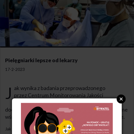
Pielęgniarki lepsze od lekarzy
17-2-2023
J
ak wynika z badania przeprowadzonego
przez Centrum Monitorowania Jakości
w Ochronie Zdrowia w 2022 roku, pacjenci
doceniają zaangażowanie i pracę pielęgniarek. To one
wśród personelu medycznego są najlepiej oceniane.
Jak informuje pulshr.pl, w ramach badania przeprowadzonego