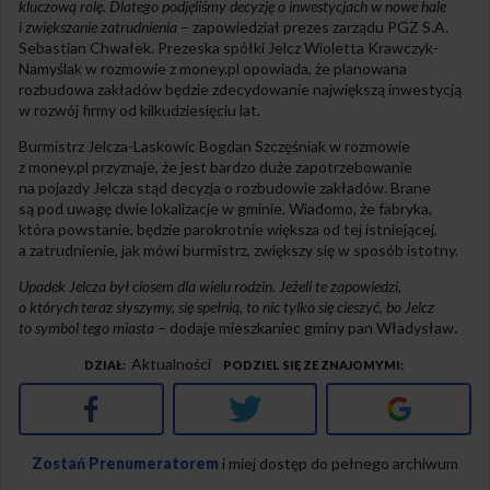
kluczową rolę. Dlatego podjęliśmy decyzję o inwestycjach w nowe hale
i zwiększanie zatrudnienia
– zapowiedział prezes zarządu PGZ S.A.
Sebastian Chwałek. Prezeska spółki Jelcz Wioletta Krawczyk-
Namyślak w rozmowie z money.pl opowiada, że planowana
rozbudowa zakładów będzie zdecydowanie największą inwestycją
w rozwój firmy od kilkudziesięciu lat.
Burmistrz Jelcza-Laskowic Bogdan Szczęśniak w rozmowie
z money.pl przyznaje, że jest bardzo duże zapotrzebowanie
na pojazdy Jelcza stąd decyzja o rozbudowie zakładów. Brane
są pod uwagę dwie lokalizacje w gminie. Wiadomo, że fabryka,
która powstanie, będzie parokrotnie większa od tej istniejącej,
a zatrudnienie, jak mówi burmistrz, zwiększy się w sposób istotny.
Upadek Jelcza był ciosem dla wielu rodzin. Jeżeli te zapowiedzi,
o których teraz słyszymy, się spełnią, to nic tylko się cieszyć, bo Jelcz
to symbol tego miasta
– dodaje mieszkaniec gminy pan Władysław.
Aktualności
DZIAŁ
PODZIEL SIĘ ZE ZNAJOMYMI
Facebook
Twitter
Google+
Zostań Prenumeratorem
i miej dostęp do pełnego archiwum