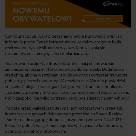
Czy to znaczy, że Walia przestanie w ogóle budować drogi? Jak
informuje portal Rynek Infrastruktury, projekty drogowe będą
realizowane tylko jeśli analiza wykaże, iż przyczynią się
do zmniejszenia emisji gazów cieplarnianych.
Realizowane projekty infrastrukturalne mają cechować się
zmniejszoną ilością emitowanego dwutlenku węgla. Dodatkowo
rząd chce, aby na wstrzymaniu budowy dróg skorzystał transport
publiczny, pieszy i rowerowy. W zeszłym roku Waters powiedział,
że „zwolni miejsce na drogach”, aby uczynić transport publiczny
„bardziej atrakcyjnym”. Dodał, że dokonanie tego stworzy „system,
który zaspokoi nie tylko potrzeby osób posiadających samochody”.
Podjęta przez walijski rząd decyzja jest następstwem przeglądu
inwestycji drogowych dokonanego przez Welsh Roads Review
Panel – rządową grupę doradczą utworzoną we wrześniu 2021 r.
Eksperci polecili walijskiemu rządowi wstrzymanie lub ponowną
ocenę 55 projektów drogowych.