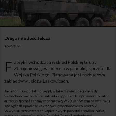
Druga młodość Jelcza
16-2-2023
F
abryka wchodząca w skład Polskiej Grupy
Zbrojeniowej jest liderem w produkcji sprzętu dla
Wojska Polskiego. Planowana jest rozbudowa
zakładów w Jelczu-Laskowicach.
Jak informuje portal money.pl, w latach świetności Zakłady
Samochodowe Jelcz S.A. zatrudniały ponad 10 tys. osób. Ostatni
autobus zjechał z taśmy montażowej w 2008 r. W tym samym roku
sąd ogłosił upadłość Zakładów Samochodowych Jelcz S.A.
W wyniku przekształceń kapitałowych powstała spółka-córka,
która jest obecnie częścią Polskiej Grupy Zbrojeniowej.