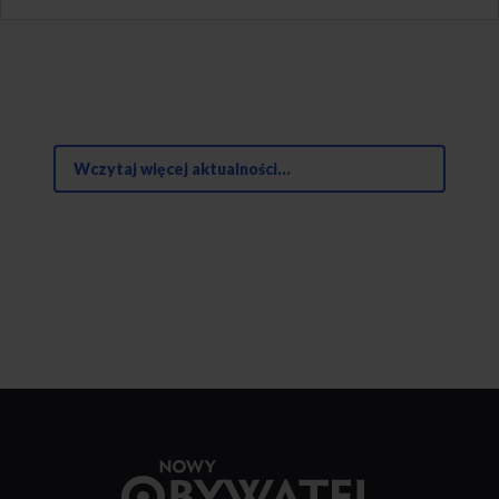
Wczytaj więcej aktualności...
Przejdź
do