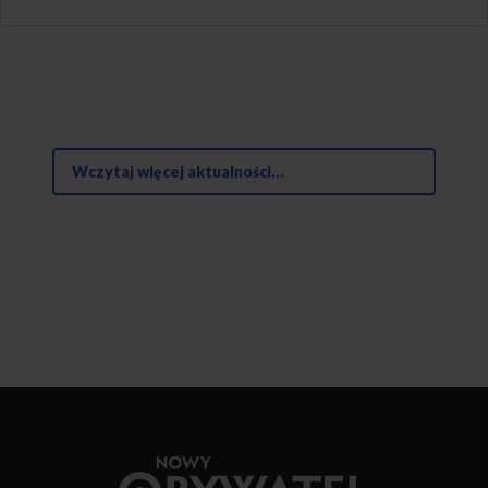
Wczytaj więcej aktualności...
Przejdź
do