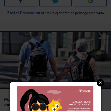
Zostań Prenumeratorem
i miej dostęp do pełnego archiwum
Połowa Polaków za obniżeniem wieku
emerytalnego