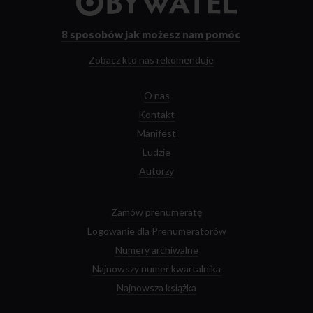
strony
głównej
8 sposobów
jak możesz nam pomóc
Zobacz kto nas rekomenduje
O nas
Kontakt
Manifest
Ludzie
Autorzy
Zamów prenumeratę
Logowanie dla Prenumeratorów
Numery archiwalne
Najnowszy numer kwartalnika
Najnowsza książka