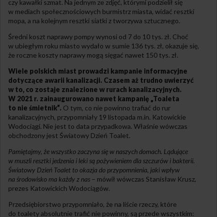
czy kawałki szmat. Na jednym ze zdjęć, którymi podzielił się
w mediach społecznościowych burmistrz miasta, widać resztki
mopa, a na kolejnym resztki siatki z tworzywa sztucznego.
Średni koszt naprawy pompy wynosi od 7 do 10 tys. zł. Choć
w ubiegłym roku miasto wydało w sumie 136 tys. zł, okazuje się,
że roczne koszty naprawy mogą sięgać nawet 150 tys. zł.
Wiele polskich miast prowadzi kampanie informacyjne
dotyczące awarii kanalizacji. Czasem aż trudno uwierzyć
w to, co zostaje znalezione w rurach kanalizacyjnych.
W 2021 r. zainaugurowano nawet kampanię „Toaleta
to nie śmietnik”.
O tym, co nie powinno trafiać do rur
kanalizacyjnych, przypomniały 19 listopada m.in. Katowickie
Wodociągi. Nie jest to data przypadkowa. Właśnie wówczas
obchodzony jest Światowy Dzień Toalet.
Pamiętajmy, że wszystko zaczyna się w naszych domach. Lądujące
w muszli resztki jedzenia i leki są pożywieniem dla szczurów i bakterii.
Światowy Dzień Toalet to okazja do przypomnienia, jaki wpływ
na środowisko ma każdy z nas
– mówił wówczas Stanisław Krusz,
prezes Katowickich Wodociągów.
Przedsiębiorstwo przypomniało, że na liście rzeczy, które
do toalety absolutnie trafić nie powinny, są przede wszystkim: