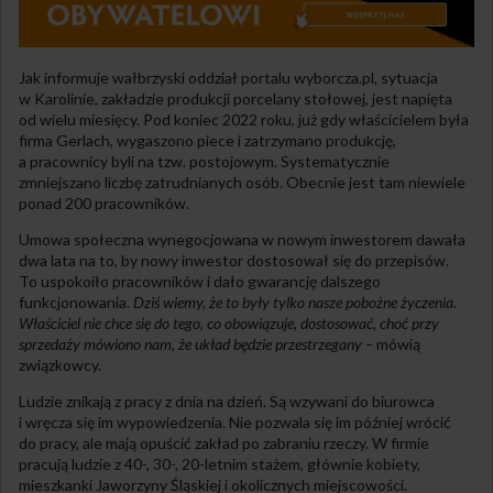
Jak informuje wałbrzyski oddział portalu wyborcza.pl, sytuacja
w Karolinie, zakładzie produkcji porcelany stołowej, jest napięta
od wielu miesięcy. Pod koniec 2022 roku, już gdy właścicielem była
firma Gerlach, wygaszono piece i zatrzymano produkcję,
a pracownicy byli na tzw. postojowym. Systematycznie
zmniejszano liczbę zatrudnianych osób. Obecnie jest tam niewiele
ponad 200 pracowników.
Umowa społeczna wynegocjowana w nowym inwestorem dawała
dwa lata na to, by nowy inwestor dostosował się do przepisów.
To uspokoiło pracowników i dało gwarancję dalszego
funkcjonowania.
Dziś wiemy, że to były tylko nasze pobożne życzenia.
Właściciel nie chce się do tego, co obowiązuje, dostosować, choć przy
sprzedaży mówiono nam, że układ będzie przestrzegany –
mówią
związkowcy.
Ludzie znikają z pracy z dnia na dzień. Są wzywani do biurowca
i wręcza się im wypowiedzenia. Nie pozwala się im później wrócić
do pracy, ale mają opuścić zakład po zabraniu rzeczy. W firmie
pracują ludzie z 40-, 30-, 20-letnim stażem, głównie kobiety,
mieszkanki Jaworzyny Śląskiej i okolicznych miejscowości.