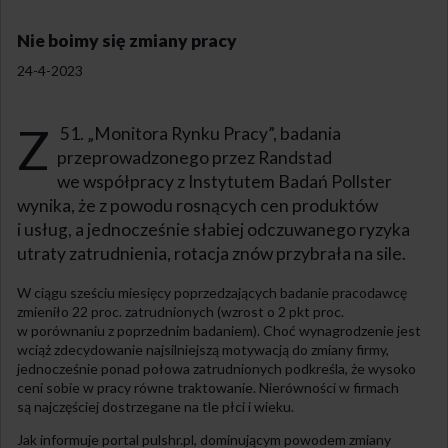
Nie boimy się zmiany pracy
24-4-2023
Z
51. „Monitora Rynku Pracy”, badania
przeprowadzonego przez Randstad
we współpracy z Instytutem Badań Pollster
wynika, że z powodu rosnących cen produktów
i usług, a jednocześnie słabiej odczuwanego ryzyka
utraty zatrudnienia, rotacja znów przybrała na sile.
W ciągu sześciu miesięcy poprzedzających badanie pracodawcę
zmieniło 22 proc. zatrudnionych (wzrost o 2 pkt proc.
w porównaniu z poprzednim badaniem). Choć wynagrodzenie jest
wciąż zdecydowanie najsilniejszą motywacją do zmiany firmy,
jednocześnie ponad połowa zatrudnionych podkreśla, że wysoko
ceni sobie w pracy równe traktowanie. Nierówności w firmach
są najczęściej dostrzegane na tle płci i wieku.
Jak informuje portal pulshr.pl, dominującym powodem zmiany