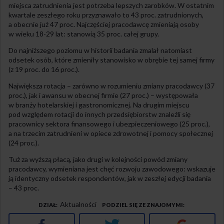
miejsca zatrudnienia jest potrzeba lepszych zarobków. W ostatnim
kwartale zeszłego roku przyznawało to 43 proc. zatrudnionych,
a obecnie już 47 proc. Najczęściej pracodawcę zmieniają osoby
w wieku 18-29 lat: stanowią 35 proc. całej grupy.
Do najniższego poziomu w historii badania zmalał natomiast
odsetek osób, które zmieniły stanowisko w obrębie tej samej firmy
(z 19 proc. do 16 proc.).
Największa rotacja – zarówno w rozumieniu zmiany pracodawcy (37
proc.), jak i awansu w obecnej firmie (27 proc.) – występowała
w branży hotelarskiej i gastronomicznej. Na drugim miejscu
pod względem rotacji do innych przedsiębiorstw znaleźli się
pracownicy sektora finansowego i ubezpieczeniowego (25 proc.),
a na trzecim zatrudnieni w opiece zdrowotnej i pomocy społecznej
(24 proc.).
Tuż za wyższą płacą, jako drugi w kolejności powód zmiany
pracodawcy, wymieniana jest chęć rozwoju zawodowego: wskazuje
ją identyczny odsetek respondentów, jak w zeszłej edycji badania
– 43 proc.
Aktualności
DZIAŁ
PODZIEL SIĘ ZE ZNAJOMYMI
Facebook
Twitter
Google+