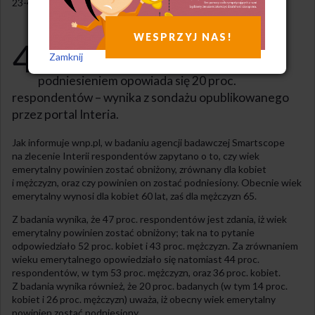
23-4-2023
WESPRZYJ NAS!
4
7 proc. Polaków uważa, że wiek emerytalny
Zamknij
powinien zostać obniżony, zaś za jego
podniesieniem opowiada się 20 proc.
respondentów – wynika z sondażu opublikowanego
przez portal Interia.
Jak informuje wnp.pl, w badaniu agencji badawczej Smartscope
na zlecenie Interii respondentów zapytano o to, czy wiek
emerytalny powinien zostać obniżony, zrównany dla kobiet
i mężczyzn, oraz czy powinien on zostać podniesiony. Obecnie wiek
emerytalny wynosi dla kobiet 60 lat, zaś dla mężczyzn 65.
Z badania wynika, że 47 proc. respondentów jest zdania, iż wiek
emerytalny powinien zostać obniżony; tak na to pytanie
odpowiedziało 52 proc. kobiet i 43 proc. mężczyzn. Za zrównaniem
wieku emerytalnego opowiedziało się natomiast 44 proc.
respondentów, w tym 53 proc. mężczyzn, oraz 36 proc. kobiet.
Z badania wynika również, że 20 proc. badanych (w tym 14 proc.
kobiet i 26 proc. mężczyzn) uważa, iż obecny wiek emerytalny
powinien zostać podniesiony.