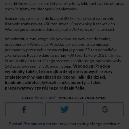
resztki jedzenia, nici dentystyczne i włosy, leki, koci żwirek, ubrania,
środki higieny czy niedopałki papierosów.
Szacuje się, że rocznie do liczącej 800 km kanalizacji na terenie
Katowic trafia nawet 450 ton śmieci. Pracownicy Katowickich
Wodociągów rocznie odbierają około 700 zgłoszeń o awariach.
W kwietniu o tym, czego nie powinno się wrzucać do toalet,
przypomniały Wodociągi Płockie. Jak wyliczono, co miesiąc
pracownicy przedsiębiorstwa wyjmują ponad 59 ton odpadków
z kanalizacji. Rocznie daje to ponad 709 ton. Tylko w 2021 r. śmieci,
które trafiły do tamtejszego systemu sanitarnego, spowodowały
148 zatorów i niemal 300 awarii pomp.
Wodociągi Płockie
wymieniły także, że do najbardziej nietypowych rzeczy
znalezionych w kanalizacji zaliczono: lalki dla dzieci,
kamienie, widelce, łyżeczki, noże, monety, a także
prezerwatywy czy różnego rodzaju folie.
Aktualności
DZIAŁ
PODZIEL SIĘ ZE ZNAJOMYMI
Facebook
Twitter
Google+
Zostań Prenumeratorem
i miej dostęp do pełnego archiwum