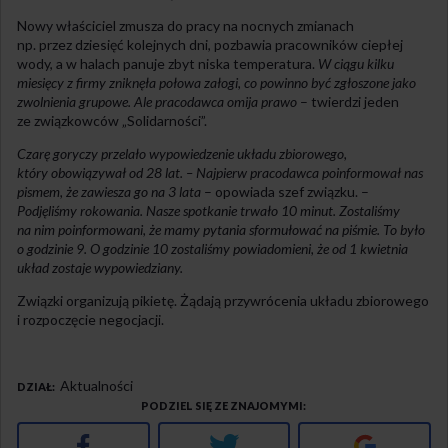
Nowy właściciel zmusza do pracy na nocnych zmianach
np. przez dziesięć kolejnych dni, pozbawia pracowników ciepłej
wody, a w halach panuje zbyt niska temperatura.
W ciągu kilku
miesięcy z firmy zniknęła połowa załogi, co powinno być zgłoszone jako
zwolnienia grupowe. Ale pracodawca omija prawo
– twierdzi jeden
ze związkowców „Solidarności”.
Czarę goryczy przelało wypowiedzenie układu zbiorowego,
który obowiązywał od 28 lat. – Najpierw pracodawca poinformował nas
pismem, że zawiesza go na 3 lata
– opowiada szef związku. –
Podjęliśmy rokowania. Nasze spotkanie trwało 10 minut. Zostaliśmy
na nim poinformowani, że mamy pytania sformułować na piśmie. To było
o godzinie 9. O godzinie 10 zostaliśmy powiadomieni, że od 1 kwietnia
układ zostaje wypowiedziany.
Związki organizują pikietę. Żądają przywrócenia układu zbiorowego
i rozpoczęcie negocjacji.
Aktualności
DZIAŁ
PODZIEL SIĘ ZE ZNAJOMYMI
Facebook
Twitter
Google+