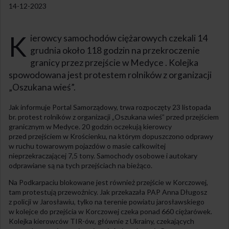
14-12-2023
K
ierowcy samochodów ciężarowych czekali 14
grudnia około 118 godzin na przekroczenie
granicy przez przejście w Medyce . Kolejka
spowodowana jest protestem rolników z organizacji
„Oszukana wieś”.
Jak informuje Portal Samorządowy, trwa rozpoczęty 23 listopada
br. protest rolników z organizacji „Oszukana wieś” przed przejściem
granicznym w Medyce. 20 godzin oczekują kierowcy
przed przejściem w Krościenku, na którym dopuszczono odprawy
w ruchu towarowym pojazdów o masie całkowitej
nieprzekraczającej 7,5 tony. Samochody osobowe i autokary
odprawiane są na tych przejściach na bieżąco.
Na Podkarpaciu blokowane jest również przejście w Korczowej,
tam protestują przewoźnicy. Jak przekazała PAP Anna Długosz
z policji w Jarosławiu, tylko na terenie powiatu jarosławskiego
w kolejce do przejścia w Korczowej czeka ponad 660 ciężarówek.
Kolejka kierowców TIR-ów, głównie z Ukrainy, czekających