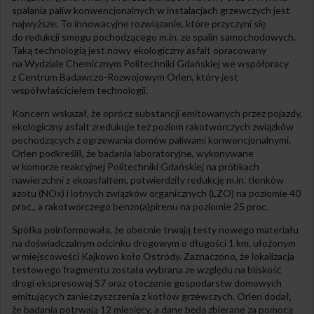
spalania paliw konwencjonalnych w instalacjach grzewczych jest
najwyższe. To innowacyjne rozwiązanie, które przyczyni się
do redukcji smogu pochodzącego m.in. ze spalin samochodowych.
Taką technologią jest nowy ekologiczny asfalt opracowany
na Wydziale Chemicznym Politechniki Gdańskiej we współpracy
z Centrum Badawczo-Rozwojowym Orlen, który jest
współwłaścicielem technologii.
Koncern wskazał, że oprócz substancji emitowanych przez pojazdy,
ekologiczny asfalt zredukuje też poziom rakotwórczych związków
pochodzących z ogrzewania domów paliwami konwencjonalnymi.
Orlen podkreślił, że badania laboratoryjne, wykonywane
w komorze reakcyjnej Politechniki Gdańskiej na próbkach
nawierzchni z ekoasfaltem, potwierdziły redukcję m.in. tlenków
azotu (NOx) i lotnych związków organicznych (LZO) na poziomie 40
proc., a rakotwórczego benzo(a)pirenu na poziomie 25 proc.
Spółka poinformowała, że obecnie trwają testy nowego materiału
na doświadczalnym odcinku drogowym o długości 1 km, ułożonym
w miejscowości Kajkowo koło Ostródy. Zaznaczono, że lokalizacja
testowego fragmentu została wybrana ze względu na bliskość
drogi ekspresowej S7 oraz otoczenie gospodarstw domowych
emitujących zanieczyszczenia z kotłów grzewczych. Orlen dodał,
że badania potrwają 12 miesięcy, a dane będą zbierane za pomocą