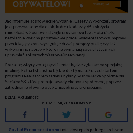
Jak informuje sosnowieckie wydanie „Gazety Wyborczej”, program
jest przeznaczony dla osób, które ukończyły 65. rok życia
i mieszkają w Sosnowcu. Dzięki programowi tzw. złota rączka
bezpłatnie wykona podstawowe prace: wymieni żarówkę, naprawi
przeciekający kran, wyreguluje drzwi, podłączy pralkę czy też
wykona inne naprawy, które nie wymagają specjalistycznych
uprawnień ani natychmiastowej interwencji.
Potrzebę wizyty złotej rączki senior będzie zgłaszał na specjalną
infolinię. Pełna lista usług będzie dostępna tuż przed startem
programu.Realizatorem zadania byłaby Sosnowiecka Spółdzielnia
Socjalna S3, która promuje zasady ekonomii społecznej poprzez
zatrudnianie głównie osób z niepełnosprawnościami.
Aktualności
DZIAŁ
PODZIEL SIĘ ZE ZNAJOMYMI
Facebook
Twitter
Google+
Zostań Prenumeratorem
i miej dostęp do pełnego archiwum