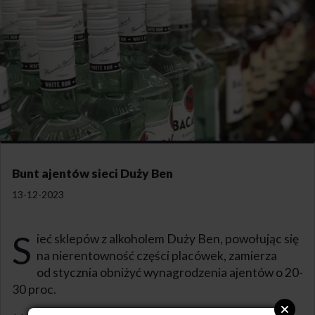
Bunt ajentów sieci Duży Ben
13-12-2023
S
ieć sklepów z alkoholem Duży Ben, powołując się
na nierentowność części placówek, zamierza
od stycznia obniżyć wynagrodzenia ajentów o 20-
30 proc.