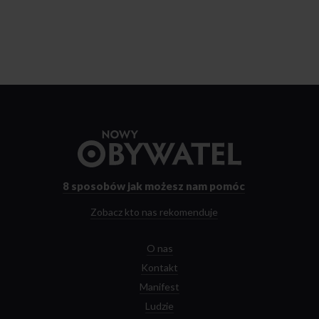
Przejdź
do
strony
głównej
8 sposobów
jak możesz nam pomóc
Zobacz kto nas rekomenduje
O nas
Kontakt
Manifest
Ludzie