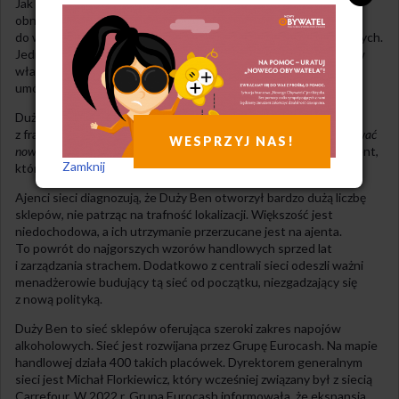
Jak informuje portal dlahandlu.pl, większości ajentów zostanie
obniżone wynagrodzenie minimalne o 20-30 proc w stosunku
do wynagrodzenia z 2023 roku – mimo podwyżek płac minimalnych.
Jednocześnie sieć Duży Ben planuje przejście na model sklepów
własnych, jeśli franczyzobiorcy nie podpiszą zaktualizowanych
umów do końca grudnia.
Duża grupa rozważa w tej sytuacji pozew zbiorowy i walkę
z franczyzodawcą w sądach.
Większość z nas nie zamierza podpisywać
WESPRZYJ NAS!
nowych umów na skrajnie niekorzystnych warunkach
– wskazuje ajent,
Zamknij
który pragnie zachować anonimowość.
Ajenci sieci diagnozują, że Duży Ben otworzył bardzo dużą liczbę
sklepów, nie patrząc na trafność lokalizacji. Większość jest
niedochodowa, a ich utrzymanie przerzucane jest na ajenta.
To powrót do najgorszych wzorów handlowych sprzed lat
i zarządzania strachem. Dodatkowo z centrali sieci odeszli ważni
menadżerowie budujący tą sieć od początku, niezgadzający się
z nową polityką.
Duży Ben to sieć sklepów oferująca szeroki zakres napojów
alkoholowych. Sieć jest rozwijana przez Grupę Eurocash. Na mapie
handlowej działa 400 takich placówek. Dyrektorem generalnym
sieci jest Michał Florkiewicz, który wcześniej związany był z siecią
Carrefour. W 2022 r. Grupa Eurocash informowała, że ekspansja