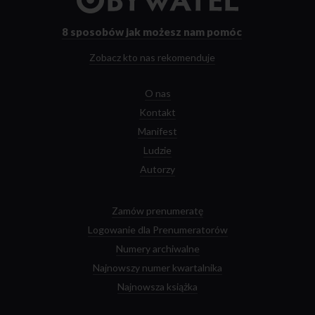
strony
głównej
8 sposobów
jak możesz nam pomóc
Zobacz kto nas rekomenduje
O nas
Kontakt
Manifest
Ludzie
Autorzy
Zamów prenumeratę
Logowanie dla Prenumeratorów
Numery archiwalne
Najnowszy numer kwartalnika
Najnowsza książka