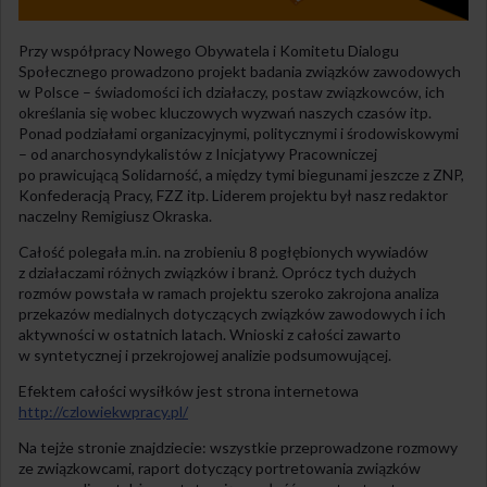
Przy współpracy Nowego Obywatela i Komitetu Dialogu
Społecznego prowadzono projekt badania związków zawodowych
w Polsce – świadomości ich działaczy, postaw związkowców, ich
określania się wobec kluczowych wyzwań naszych czasów itp.
Ponad podziałami organizacyjnymi, politycznymi i środowiskowymi
– od anarchosyndykalistów z Inicjatywy Pracowniczej
po prawicującą Solidarność, a między tymi biegunami jeszcze z ZNP,
Konfederacją Pracy, FZZ itp. Liderem projektu był nasz redaktor
naczelny Remigiusz Okraska.
Całość polegała m.in. na zrobieniu 8 pogłębionych wywiadów
z działaczami różnych związków i branż. Oprócz tych dużych
rozmów powstała w ramach projektu szeroko zakrojona analiza
przekazów medialnych dotyczących związków zawodowych i ich
aktywności w ostatnich latach. Wnioski z całości zawarto
w syntetycznej i przekrojowej analizie podsumowującej.
Efektem całości wysiłków jest strona internetowa
http://czlowiekwpracy.pl/
Na tejże stronie znajdziecie: wszystkie przeprowadzone rozmowy
ze związkowcami, raport dotyczący portretowania związków