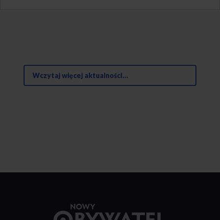
Wczytaj więcej aktualności...
Przejdź
do