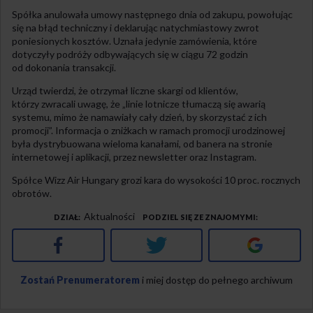
Spółka anulowała umowy następnego dnia od zakupu, powołując
się na błąd techniczny i deklarując natychmiastowy zwrot
poniesionych kosztów. Uznała jedynie zamówienia, które
dotyczyły podróży odbywających się w ciągu 72 godzin
od dokonania transakcji.
Urząd twierdzi, że otrzymał liczne skargi od klientów,
którzy zwracali uwagę, że „linie lotnicze tłumaczą się awarią
systemu, mimo że namawiały cały dzień, by skorzystać z ich
promocji”. Informacja o zniżkach w ramach promocji urodzinowej
była dystrybuowana wieloma kanałami, od banera na stronie
internetowej i aplikacji, przez newsletter oraz Instagram.
Spółce Wizz Air Hungary grozi kara do wysokości 10 proc. rocznych
obrotów.
Aktualności
DZIAŁ
PODZIEL SIĘ ZE ZNAJOMYMI
Facebook
Twitter
Google+
Zostań Prenumeratorem
i miej dostęp do pełnego archiwum