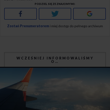
PODZIEL SIĘ ZE ZNAJOMYMI
Facebook
Twitter
Google+
Zostań Prenumeratorem
i miej dostęp do pełnego archiwum
WCZEŚNIEJ INFORMOWALIŚMY
O…