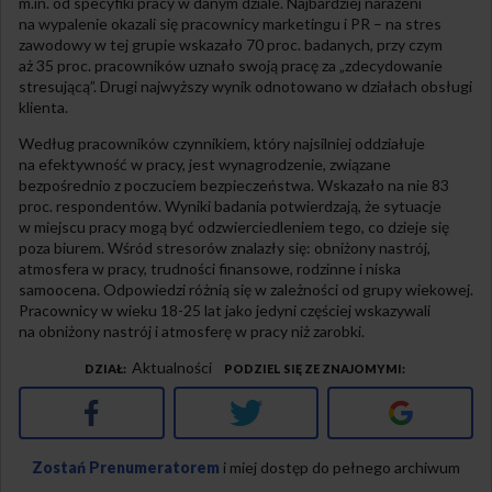
m.in. od specyfiki pracy w danym dziale. Najbardziej narażeni
na wypalenie okazali się pracownicy marketingu i PR – na stres
zawodowy w tej grupie wskazało 70 proc. badanych, przy czym
aż 35 proc. pracowników uznało swoją pracę za „zdecydowanie
stresującą”. Drugi najwyższy wynik odnotowano w działach obsługi
klienta.
Według pracowników czynnikiem, który najsilniej oddziałuje
na efektywność w pracy, jest wynagrodzenie, związane
bezpośrednio z poczuciem bezpieczeństwa. Wskazało na nie 83
proc. respondentów. Wyniki badania potwierdzają, że sytuacje
w miejscu pracy mogą być odzwierciedleniem tego, co dzieje się
poza biurem. Wśród stresorów znalazły się: obniżony nastrój,
atmosfera w pracy, trudności finansowe, rodzinne i niska
samoocena. Odpowiedzi różnią się w zależności od grupy wiekowej.
Pracownicy w wieku 18-25 lat jako jedyni częściej wskazywali
na obniżony nastrój i atmosferę w pracy niż zarobki.
Aktualności
DZIAŁ
PODZIEL SIĘ ZE ZNAJOMYMI
Facebook
Twitter
Google+
Zostań Prenumeratorem
i miej dostęp do pełnego archiwum