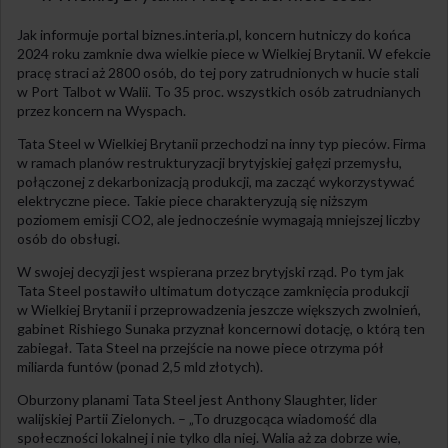
Jak informuje portal biznes.interia.pl, koncern hutniczy do końca
2024 roku zamknie dwa wielkie piece w Wielkiej Brytanii. W efekcie
pracę straci aż 2800 osób, do tej pory zatrudnionych w hucie stali
w Port Talbot w Walii. To 35 proc. wszystkich osób zatrudnianych
przez koncern na Wyspach.
Tata Steel w Wielkiej Brytanii przechodzi na inny typ pieców. Firma
w ramach planów restrukturyzacji brytyjskiej gałęzi przemysłu,
połączonej z dekarbonizacją produkcji, ma zacząć wykorzystywać
elektryczne piece. Takie piece charakteryzują się niższym
poziomem emisji CO2, ale jednocześnie wymagają mniejszej liczby
osób do obsługi.
W swojej decyzji jest wspierana przez brytyjski rząd. Po tym jak
Tata Steel postawiło ultimatum dotyczące zamknięcia produkcji
w Wielkiej Brytanii i przeprowadzenia jeszcze większych zwolnień,
gabinet Rishiego Sunaka przyznał koncernowi dotację, o którą ten
zabiegał. Tata Steel na przejście na nowe piece otrzyma pół
miliarda funtów (ponad 2,5 mld złotych).
Oburzony planami Tata Steel jest Anthony Slaughter, lider
walijskiej Partii Zielonych. – „To druzgocąca wiadomość dla
społeczności lokalnej i nie tylko dla niej. Walia aż za dobrze wie,