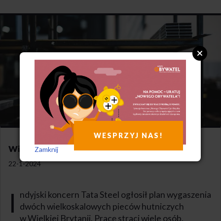
WESPRZYJ NAS!
Wielkie piece zgasną
Zamknij
22-1-2024
I
ndyjski koncern Tata Steel ogłosił plan wygaszenia
dwóch wielkoskalowych pieców hutniczych
w Wielkiej Brytanii. Pracę straci wiele osób.