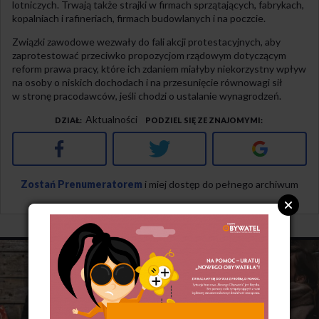
lotniczych. Trwają także strajki w firmach sprzątających, fabrykach,
kopalniach i rafineriach, firmach budowlanych i na poczcie.
Związki zawodowe wezwały do fali akcji protestacyjnych, aby
zaprotestować przeciwko propozycjom rządowym dotyczącym
reform prawa pracy, które ich zdaniem miałyby niekorzystny wpływ
na osoby o niskich dochodach i na przesunięcie równowagi sił
w stronę pracodawców, jeśli chodzi o ustalanie wynagrodzeń.
Aktualności
DZIAŁ
PODZIEL SIĘ ZE ZNAJOMYMI
Facebook
Twitter
Google+
Zostań Prenumeratorem
i miej dostęp do pełnego archiwum