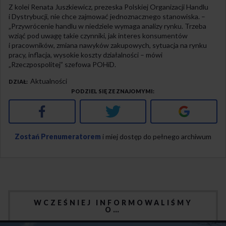
Z kolei Renata Juszkiewicz, prezeska Polskiej Organizacji Handlu
i Dystrybucji, nie chce zajmować jednoznacznego stanowiska. –
„Przywrócenie handlu w niedziele wymaga analizy rynku. Trzeba
wziąć pod uwagę takie czynniki, jak interes konsumentów
i pracowników, zmiana nawyków zakupowych, sytuacja na rynku
pracy, inflacja, wysokie koszty działalności – mówi
„Rzeczpospolitej” szefowa POHiD.
Aktualności
DZIAŁ
PODZIEL SIĘ ZE ZNAJOMYMI
Facebook
Twitter
Google+
Zostań Prenumeratorem
i miej dostęp do pełnego archiwum
WCZEŚNIEJ INFORMOWALIŚMY
O…