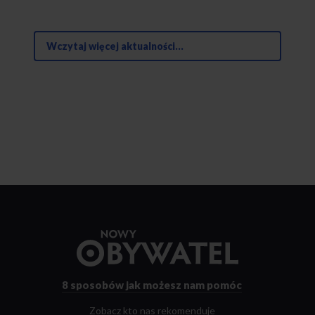
Wczytaj więcej aktualności...
Przejdź
do
strony
głównej
8 sposobów
jak możesz nam pomóc
Zobacz kto nas rekomenduje