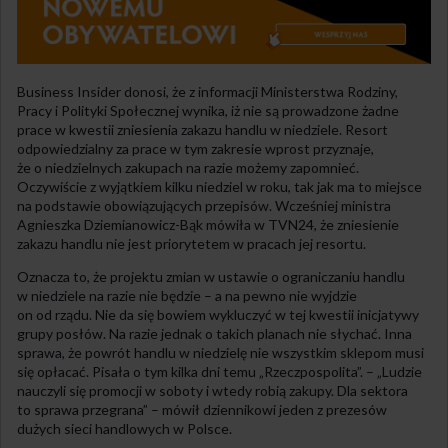
Business Insider donosi, że z informacji Ministerstwa Rodziny,
Pracy i Polityki Społecznej wynika, iż nie są prowadzone żadne
prace w kwestii zniesienia zakazu handlu w niedziele. Resort
odpowiedzialny za prace w tym zakresie wprost przyznaje,
że o niedzielnych zakupach na razie możemy zapomnieć.
Oczywiście z wyjątkiem kilku niedziel w roku, tak jak ma to miejsce
na podstawie obowiązujących przepisów. Wcześniej ministra
Agnieszka Dziemianowicz-Bąk mówiła w TVN24, że zniesienie
zakazu handlu nie jest priorytetem w pracach jej resortu.
Oznacza to, że projektu zmian w ustawie o ograniczaniu handlu
w niedziele na razie nie będzie – a na pewno nie wyjdzie
on od rządu. Nie da się bowiem wykluczyć w tej kwestii inicjatywy
grupy posłów. Na razie jednak o takich planach nie słychać. Inna
sprawa, że powrót handlu w niedzielę nie wszystkim sklepom musi
się opłacać. Pisała o tym kilka dni temu „Rzeczpospolita”. – „Ludzie
nauczyli się promocji w soboty i wtedy robią zakupy. Dla sektora
to sprawa przegrana” – mówił dziennikowi jeden z prezesów
dużych sieci handlowych w Polsce.