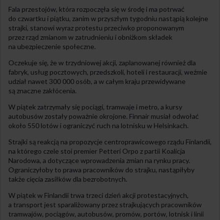
Fala przestojów, która rozpoczęła się w środę i ma potrwać
do czwartku i piątku, zanim w przyszłym tygodniu nastąpią kolejne
strajki, stanowi wyraz protestu przeciwko proponowanym
przez rząd zmianom w zatrudnieniu i obniżkom składek
na ubezpieczenie społeczne.
Oczekuje się, że w trzydniowej akcji, zaplanowanej również dla
fabryk, usług pocztowych, przedszkoli, hoteli i restauracji, weźmie
udział nawet 300 000 osób, a w całym kraju przewidywane
są znaczne zakłócenia.
W piątek zatrzymały się pociągi, tramwaje i metro, a kursy
autobusów zostały poważnie okrojone. Finnair musiał odwołać
około 550 lotów i ograniczyć ruch na lotnisku w Helsinkach.
Strajki są reakcją na propozycje centroprawicowego rządu Finlandii,
na którego czele stoi premier Petteri Orpo z partii Koalicja
Narodowa, a dotyczące wprowadzenia zmian na rynku pracy.
Ograniczyłoby to prawa pracowników do strajku, nastąpiłyby
także cięcia zasiłków dla bezrobotnych.
W piątek w Finlandii trwa trzeci dzień akcji protestacyjnych,
a transport jest sparaliżowany przez strajkujących pracowników
tramwajów, pociągów, autobusów, promów, portów, lotnisk i linii