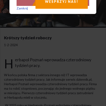
WESPRZYJ NAS!
Zamknij
Krótszy tydzień roboczy
1-2-2024
H
erbapol Poznań wprowadza czterodniowy
tydzień pracy.
W końcu polska firma z sektora innego niż IT wprowadza
czterodniowy tydzień pracy. Jak informuje serwis dziennik.pl,
Herbapol Poznań wprowadza czterodniowy tydzień pracy. Firma
ma to robić stopniowo, poczynając do jednego wolnego piątku
w miesiącu. Pierwszy czterodniowy tydzień pracy zatrudnieni
w Herbapolu mieli w styczniu.
„W 2025 roku w Herbapolu Poznań wdrożymy czterodniowy