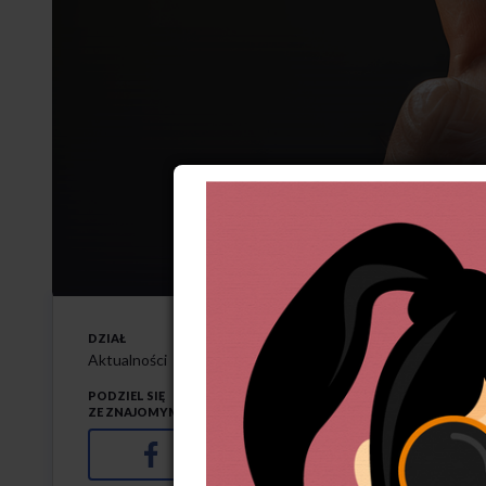
Strajk by
2-10-2024
DZIAŁ
A
kcja strajkowa 
Aktualności
liberalnym władz
PODZIEL SIĘ
ZE ZNAJOMYMI
Facebook
Jak informuje Radio Łódź, s
pracowników Miejskiego Oś