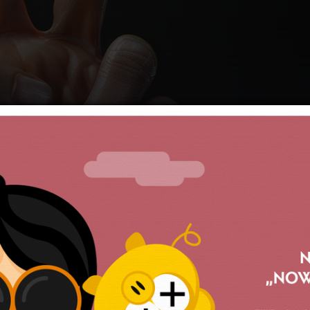
ł legalny
pracowników łódzkiego MOPS-u przeciwko
om była legalna – orzekł sąd.
ąd właśnie orzekł, że legalny i zgodny z prawem był stra
rodka Pomocy Społecznej w Łodzi. Legalność strajku