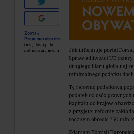
Twitter
Google+
Zostań
Prenumeratorem
i miej dostęp do
pełnego archiwum
Jak informuje portal Forsa
Sprawiedliwości UE cztery k
drugiego filaru globalnej 
minimalnego podatku doch
Tę reformę podatkową popa
podatek od osób prawnych
kapitału do krajów o bard
z przyjętej reformy zakład
rocznym obrocie 750 mln eu
Zdaniem Komisji Europejsk