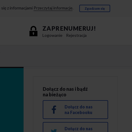
się z informacjami
Przeczytaj informacje
.
Zgadzam się
ZAPRENUMERUJ!
Logowanie
Rejestracja
e
Dołącz do nas i bądź
na bieżąco
Dołącz do nas
na Facebooku
Dołącz do nas