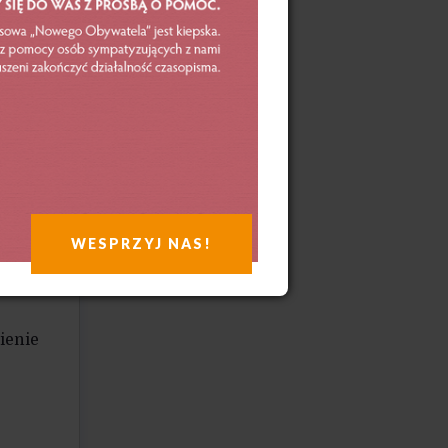
czekać
owały
WESPRZYJ NAS!
a
ienie