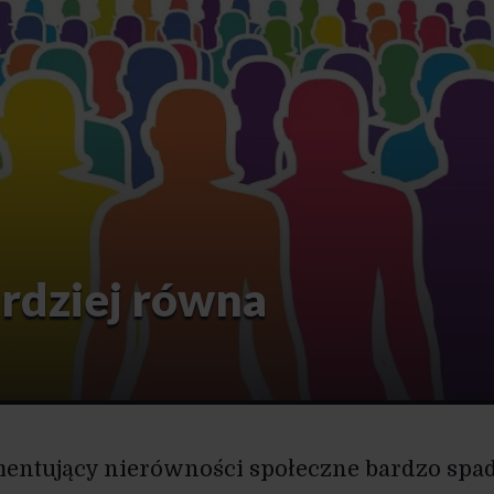
rdziej równa
entujący nierówności społeczne bardzo spa