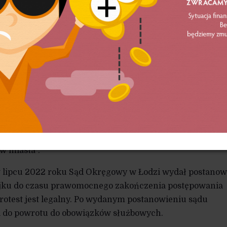
ładze tego miasta i jego prezydent Hanna Zdanowska
 2022 roku. Pracownicy domagali się podwyżek płac
rudnienia. Po fiasku wielu negocjacji i nie mogąc się do
, podjęli akcję strajkową.
adze miasta rządzonego przez koalicję PO i lewicy skier
nie legalności protestu. W opinii ich i dyrekcji MOPS
trajkowa pracowników socjalnych miała negatywny wpływ
 A nawet, jak twierdzono, strajk stanowił „zagrożenie dl
w miasta”.
 lipcu 2022 roku Sąd Okręgowy w Łodzi wydał postanow
ajku do czasu prawomocnego zakończenia postępowania
protest jest legalny. Po wydanym postanowieniu sądu
ni do powrotu do obowiązków służbowych.