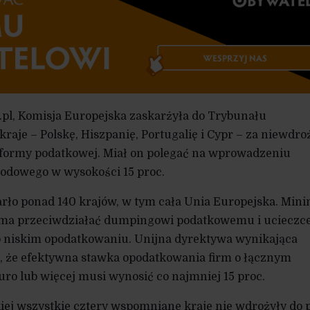
l.pl, Komisja Europejska zaskarżyła do Trybunału
raje – Polskę, Hiszpanię, Portugalię i Cypr – za niewdro
reformy podatkowej. Miał on polegać na wprowadzeniu
odowego w wysokości 15 proc.
rło ponad 140 krajów, w tym cała Unia Europejska. Min
 ma przeciwdziałać dumpingowi podatkowemu i ucieczc
zo niskim opodatkowaniu. Unijna dyrektywa wynikająca
a, że efektywna stawka opodatkowania firm o łącznym
ro lub więcej musi wynosić co najmniej 15 proc.
iej wszystkie cztery wspomniane kraje nie wdrożyły do