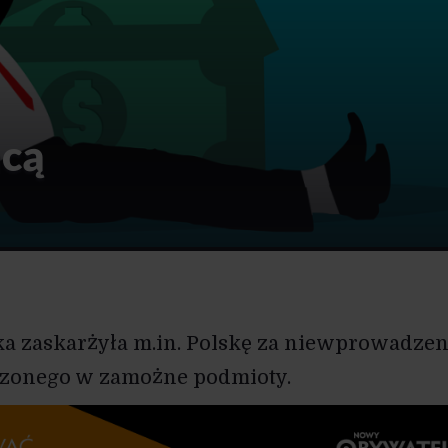
acą
ka zaskarżyła m.in. Polskę za niewprowadzen
zonego w zamożne podmioty.