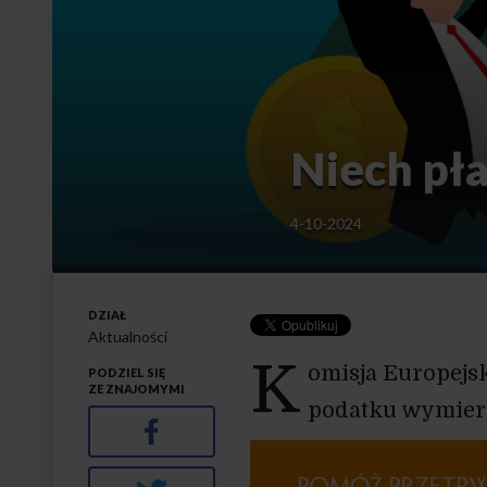
Niech pł
4-10-2024
DZIAŁ
Aktualności
K
omisja Europejs
PODZIEL SIĘ
ZE ZNAJOMYMI
podatku wymier
Facebook