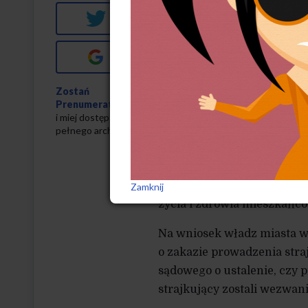
kwestionowały liberalne w
Twitter
z Platformy Obywatelskiej.
Google+
Strajk miał miejsce wiosną
i polepszenia warunków zat
Zostań
spełnienia swoich oczekiwań
Prenumeratorem
i miej dostęp do
W odpowiedzi na strajk, wł
pełnego archiwum
do sądu wniosek o stwierdze
przedłużająca się akcja s
na funkcjonowanie ośrodka.
Zamknij
życia i zdrowia mieszkańcó
Na wniosek władz miasta w
o zakazie prowadzenia str
sądowego o ustalenie, czy 
strajkujący zostali wezwa