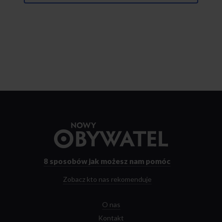
Przejdź
do
strony
głównej
8 sposobów
jak możesz nam pomóc
Zobacz kto nas rekomenduje
O nas
Kontakt