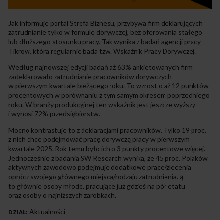
Jak informuje portal Strefa Biznesu, przybywa firm deklarujących
zatrudnianie tylko w formule dorywczej, bez oferowania stałego
lub dłuższego stosunku pracy. Tak wynika z badań agencji pracy
Tikrow, która regularnie bada tzw. Wskaźnik Pracy Dorywczej.
Według najnowszej edycji badań aż 63% ankietowanych firm
zadeklarowało zatrudnianie pracowników dorywczych
w pierwszym kwartale bieżącego roku. To wzrost o aż 12 punktów
procentowych w porównaniu z tym samym okresem poprzedniego
roku. W branży produkcyjnej ten wskaźnik jest jeszcze wyższy
i wynosi 72% przedsiębiorstw.
Mocno kontrastuje to z deklaracjami pracowników. Tylko 19 proc.
z nich chce podejmować pracę dorywczą pracy w pierwszym
kwartale 2025. Rok temu było ich o 3 punkty procentowe więcej.
Jednocześnie z badania SW Research wynika, że 45 proc. Polaków
aktywnych zawodowo podejmuje dodatkowe prace/zlecenia
oprócz swojego głównego miejsca/rodzaju zatrudnienia. ą
to głównie osoby młode, pracujące już gdzieś na pół etatu
oraz osoby o najniższych zarobkach.
Aktualności
DZIAŁ