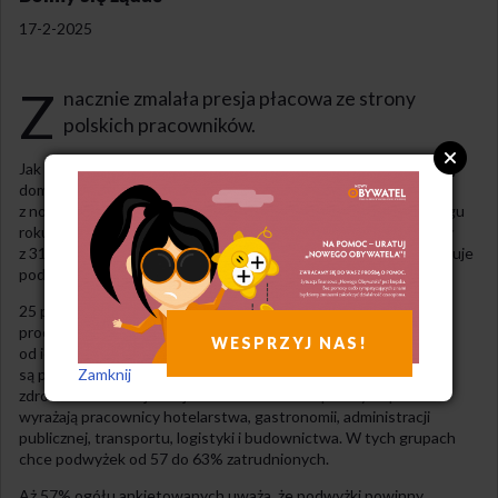
17-2-2025
Z
nacznie zmalała presja płacowa ze strony
polskich pracowników.
Jak informuje Business Insider, polscy pracownicy coraz rzadziej
domagają się podwyżek, mimo że koszty życia rosną. Tak wynika
z nowej, 58 edycji Monitora Rynku Pracy firmy Randstad. W ciągu
roku odsetek osób, które nie spodziewają się podwyżek, wzrósł
z 31 do 36 proc. Co prawda ponad połowa zatrudnionych oczekuje
podwyżek, ale nie mają żadnej pewności ich otrzymania.
25 proc. ankietowanych nie jest zadowolonych z zarobków. 41
proc. pracowników uważa, że podwyżki płac w 2024 były niższe
WESPRZYJ NAS!
od ich oczekiwań. Najbardziej rozczarowani wzrostem pensji
Zamknij
są pracownicy fizyczni oraz zatrudnieni w edukacji i ochronie
zdrowia. Z kolei najsilniejsze oczekiwanie na podwyżki płac
wyrażają pracownicy hotelarstwa, gastronomii, administracji
publicznej, transportu, logistyki i budownictwa. W tych grupach
chce podwyżek od 57 do 63% zatrudnionych.
Aż 57% ogółu ankietowanych uważa, że podwyżki powinny