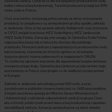
z powodu sankcji. Oznacza to dla europejskich producentów sody
walkę z nieuczciwą konkurencją. Turecki producent przejął już 30%
rynku sody w Polsce.
Choć pracownicy otrzymują pełne pensje za okres wstrzymania
produkcji, to związkowcy są zaniepokojeni groźbą upadku zakładu
w Janikowie. Głos w tej sprawie zabrały Solidarność oraz zrzeszone
w OPZZ związki branżowe MZZ Soda Mątwy, MZZ Janikosoda
i MZZ Soda Polska. Zwracają one uwagę, że Qemetica Soda Polska
odgrywa kluczową rolę w łańcuchu dostaw dla polskiego
przemysłu. Firma jest jednym z najważniejszych producentów sody
kalcynowanej, stanowiącym istotne ogniwo w utrzymaniu
dyspozycyjności rezerw paliwowych w magazynach ORLEN.
To z kolei ma ogromne znaczenie dla zapewnienia bezpieczeństwa
energetycznego kraju. Qemetica jest jedynym producentem tego
asortymentu w Polsce oraz drugim co do wielkości producentem
w Europie.
Zakłady w Janikowie zatrudniają ponad 400 osób, a wraz
z podobnymi w pobliskim Inowrocławiu jest to 1600 pracowników.
Związki zawodowe apelują do Ministra Spraw Wewnętrznych
i Administracji o nałożenie odpowiednich sankcji na grupę Ciner,
aby ochronić polski rynek przed nieuczciwą konkurencją i zapobiec
destabilizacji sektora. Sytuacją zaniepokojone są także władze