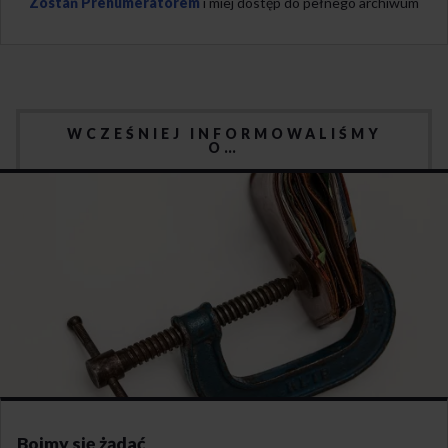
Zostań Prenumeratorem
i miej dostęp do pełnego archiwum
WCZEŚNIEJ INFORMOWALIŚMY
O…
Boimy się żądać