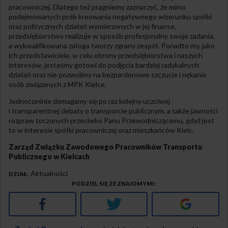
pracowniczej. Dlatego też pragniemy zaznaczyć, że mimo
podejmowanych prób kreowania negatywnego wizerunku spółki
oraz politycznych działań wymierzonych w jej finanse,
przedsiębiorstwo realizuje w sposób profesjonalny swoje zadania,
a wykwalifikowana załoga tworzy zgrany zespół. Ponadto my, jako
ich przedstawiciele, w celu obrony przedsiębiorstwa i naszych
interesów, jesteśmy gotowi do podjęcia bardziej radykalnych
działań oraz nie pozwolimy na bezpardonowe szczucie i nękanie
osób związanych z MPK Kielce.
Jednocześnie domagamy się po raz kolejny uczciwej
i transparentnej debaty o transporcie publicznym, a także jawności
rozpraw toczonych przeciwko Panu Przewodniczącemu, gdyż jest
to w interesie spółki pracowniczej oraz mieszkańców Kielc.
Zarząd Związku Zawodowego Pracowników Transportu
Publicznego w Kielcach
Aktualności
DZIAŁ
PODZIEL SIĘ ZE ZNAJOMYMI
Facebook
Twitter
Google+