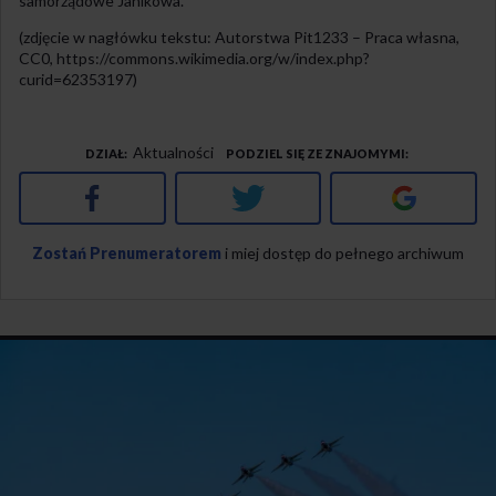
samorządowe Janikowa.
(zdjęcie w nagłówku tekstu: Autorstwa Pit1233 – Praca własna,
CC0, https://commons.wikimedia.org/w/index.php?
curid=62353197)
Aktualności
DZIAŁ
PODZIEL SIĘ ZE ZNAJOMYMI
Facebook
Twitter
Google+
Zostań Prenumeratorem
i miej dostęp do pełnego archiwum