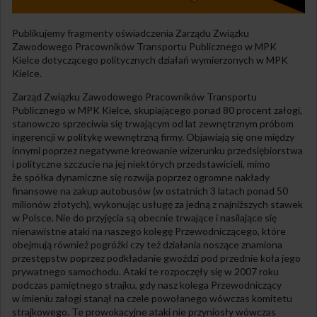
Publikujemy fragmenty oświadczenia Zarządu Związku
Zawodowego Pracowników Transportu Publicznego w MPK
Kielce dotyczącego politycznych działań wymierzonych w MPK
Kielce.
Zarząd Związku Zawodowego Pracowników Transportu
Publicznego w MPK Kielce, skupiającego ponad 80 procent załogi,
stanowczo sprzeciwia się trwającym od lat zewnętrznym próbom
ingerencji w politykę wewnętrzną firmy. Objawiają się one między
innymi poprzez negatywne kreowanie wizerunku przedsiębiorstwa
i polityczne szczucie na jej niektórych przedstawicieli, mimo
że spółka dynamiczne się rozwija poprzez ogromne nakłady
finansowe na zakup autobusów (w ostatnich 3 latach ponad 50
milionów złotych), wykonując usługę za jedną z najniższych stawek
w Polsce. Nie do przyjęcia są obecnie trwające i nasilające się
nienawistne ataki na naszego kolegę Przewodniczącego, które
obejmują również pogróżki czy też działania noszące znamiona
przestępstw poprzez podkładanie gwoździ pod przednie koła jego
prywatnego samochodu. Ataki te rozpoczęły się w 2007 roku
podczas pamiętnego strajku, gdy nasz kolega Przewodniczący
w imieniu załogi stanął na czele powołanego wówczas komitetu
strajkowego. Te prowokacyjne ataki nie przyniosły wówczas