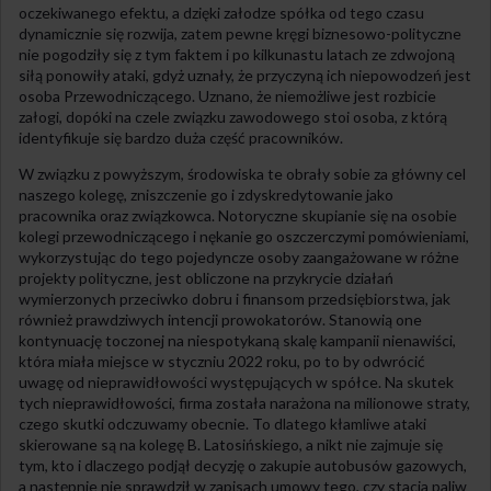
oczekiwanego efektu, a dzięki załodze spółka od tego czasu
dynamicznie się rozwija, zatem pewne kręgi biznesowo-polityczne
nie pogodziły się z tym faktem i po kilkunastu latach ze zdwojoną
siłą ponowiły ataki, gdyż uznały, że przyczyną ich niepowodzeń jest
osoba Przewodniczącego. Uznano, że niemożliwe jest rozbicie
załogi, dopóki na czele związku zawodowego stoi osoba, z którą
identyfikuje się bardzo duża część pracowników.
W związku z powyższym, środowiska te obrały sobie za główny cel
naszego kolegę, zniszczenie go i zdyskredytowanie jako
pracownika oraz związkowca. Notoryczne skupianie się na osobie
kolegi przewodniczącego i nękanie go oszczerczymi pomówieniami,
wykorzystując do tego pojedyncze osoby zaangażowane w różne
projekty polityczne, jest obliczone na przykrycie działań
wymierzonych przeciwko dobru i finansom przedsiębiorstwa, jak
również prawdziwych intencji prowokatorów. Stanowią one
kontynuację toczonej na niespotykaną skalę kampanii nienawiści,
która miała miejsce w styczniu 2022 roku, po to by odwrócić
uwagę od nieprawidłowości występujących w spółce. Na skutek
tych nieprawidłowości, firma została narażona na milionowe straty,
czego skutki odczuwamy obecnie. To dlatego kłamliwe ataki
skierowane są na kolegę B. Latosińskiego, a nikt nie zajmuje się
tym, kto i dlaczego podjął decyzję o zakupie autobusów gazowych,
a następnie nie sprawdził w zapisach umowy tego, czy stacja paliw