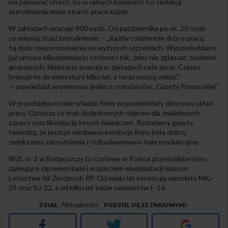
ma panować strach, bo w ramach kolejnych tur redukcji
zatrudnienia może stracić prace każdy.
W zakładach pracuje 800 osób. Od października po ok. 20 osób
co miesiąc traci zatrudnienie. – „Każdy codziennie drży o pracę.
Są duże nieporozumienia na wyższych szczeblach. Wypowiedziano
już umowy kilkudziesięciu osobom i tak, żeby nie zgłaszać zwolnień
grupowych. Niektórzy pracują w zakładach całe życie. Często
brakuje im do emerytury kilku lat, a teraz muszą odejść”
— powiedział anonimowo jeden z rozmówców „Gazety Pomorskiej”.
W przedsiębiorstwie władze firmy wypowiedziały zbiorowy układ
pracy. Oznacza to brak dodatkowych odpraw dla zwalnianych
z pracy oraz likwidację innych świadczeń. Rozmówcy gazety
twierdzą, że jeszcze niedawno kondycja firmy była dobra,
zwiększano zatrudnienie i rozbudowywano hale produkcyjne.
WZL nr 2 w Bydgoszczy to czołowe w Polsce przedsiębiorstwo
zajmujące się remontami i wsparciem eksploatacji maszyn
Lotnictwa Sił Zbrojnych RP. Od wielu lat serwisują samoloty MiG-
29 oraz Su-22, a od kilku lat także samolotów F-16.
Aktualności
DZIAŁ
PODZIEL SIĘ ZE ZNAJOMYMI
Facebook
Twitter
Google+