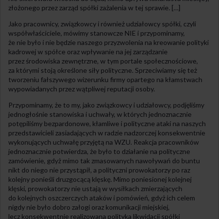
złożonego przez zarząd spółki zażalenia w tej sprawie. […]
Jako pracownicy, związkowcy i również udziałowcy spółki, czyli
współwłaściciele, mówimy stanowcze NIE i przypominamy,
że nie było i nie będzie naszego przyzwolenia na kreowanie polityki
kadrowej w spółce oraz wpływanie na jej zarządzanie
przez środowiska zewnętrzne, w tym portale społecznościowe,
za którymi stoją określone siły polityczne. Sprzeciwiamy się też
tworzeniu fałszywego wizerunku firmy opartego na kłamstwach
wypowiadanych przez wątpliwej reputacji osoby.
Przypominamy, że to my, jako związkowcy i udziałowcy, podjęliśmy
jednogłośnie stanowiska i uchwały, w których jednoznacznie
potępiliśmy bezpardonowe, kłamliwe i polityczne ataki na naszych
przedstawicieli zasiadających w radzie nadzorczej konsekwentnie
wykonujących uchwałę przyjętą na WZU. Reakcja pracowników
jednoznacznie potwierdza, że było to działanie na polityczne
zamówienie, gdyż mimo tak zmasowanych nawoływań do buntu
nikt do niego nie przystąpił, a polityczni prowokatorzy po raz
kolejny ponieśli druzgocącą klęskę. Mimo poniesionej kolejnej
klęski, prowokatorzy nie ustają w wysiłkach zmierzających
do kolejnych oszczerczych ataków i pomówień, gdyż ich celem
nigdy nie było dobro załogi oraz komunikacji miejskiej,
lecz konsekwentnie realizowana polityka likwidacji spółki