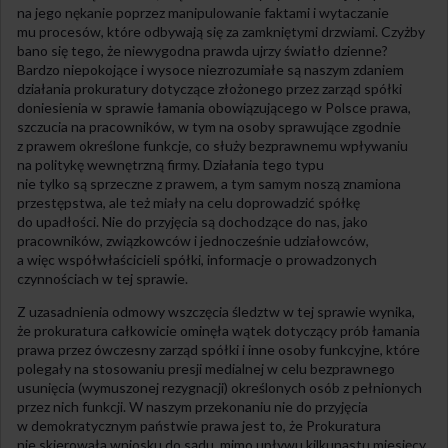
na jego nękanie poprzez manipulowanie faktami i wytaczanie
mu procesów, które odbywają się za zamkniętymi drzwiami. Czyżby
bano się tego, że niewygodna prawda ujrzy światło dzienne?
Bardzo niepokojące i wysoce niezrozumiałe są naszym zdaniem
działania prokuratury dotyczące złożonego przez zarząd spółki
doniesienia w sprawie łamania obowiązującego w Polsce prawa,
szczucia na pracowników, w tym na osoby sprawujące zgodnie
z prawem określone funkcje, co służy bezprawnemu wpływaniu
na politykę wewnętrzną firmy. Działania tego typu
nie tylko są sprzeczne z prawem, a tym samym noszą znamiona
przestępstwa, ale też miały na celu doprowadzić spółkę
do upadłości. Nie do przyjęcia są dochodzące do nas, jako
pracowników, związkowców i jednocześnie udziałowców,
a więc współwłaścicieli spółki, informacje o prowadzonych
czynnościach w tej sprawie.
Z uzasadnienia odmowy wszczęcia śledztw w tej sprawie wynika,
że prokuratura całkowicie ominęła wątek dotyczący prób łamania
prawa przez ówczesny zarząd spółki i inne osoby funkcyjne, które
polegały na stosowaniu presji medialnej w celu bezprawnego
usunięcia (wymuszonej rezygnacji) określonych osób z pełnionych
przez nich funkcji. W naszym przekonaniu nie do przyjęcia
w demokratycznym państwie prawa jest to, że Prokuratura
nie skierowała wniosku do sądu, mimo upływu kilkunastu miesięcy,