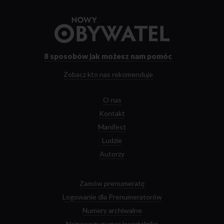
Przejdź
do
strony
głównej
8 sposobów
jak możesz nam pomóc
Zobacz kto nas rekomenduje
O nas
Kontakt
Manifest
Ludzie
Autorzy
Zamów prenumeratę
Logowanie dla Prenumeratorów
Numery archiwalne
Najnowszy numer kwartalnika