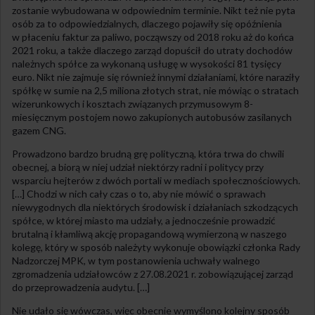
zostanie wybudowana w odpowiednim terminie. Nikt też nie pyta
osób za to odpowiedzialnych, dlaczego pojawiły się opóźnienia
w płaceniu faktur za paliwo, począwszy od 2018 roku aż do końca
2021 roku, a także dlaczego zarząd dopuścił do utraty dochodów
należnych spółce za wykonaną usługę w wysokości 81 tysięcy
euro. Nikt nie zajmuje się również innymi działaniami, które naraziły
spółkę w sumie na 2,5 miliona złotych strat, nie mówiąc o stratach
wizerunkowych i kosztach związanych przymusowym 8-
miesięcznym postojem nowo zakupionych autobusów zasilanych
gazem CNG.
Prowadzono bardzo brudną grę polityczną, która trwa do chwili
obecnej, a biorą w niej udział niektórzy radni i politycy przy
wsparciu hejterów z dwóch portali w mediach społecznościowych.
[…] Chodzi w nich cały czas o to, aby nie mówić o sprawach
niewygodnych dla niektórych środowisk i działaniach szkodzących
spółce, w której miasto ma udziały, a jednocześnie prowadzić
brutalną i kłamliwą akcję propagandową wymierzoną w naszego
kolegę, który w sposób należyty wykonuje obowiązki członka Rady
Nadzorczej MPK, w tym postanowienia uchwały walnego
zgromadzenia udziałowców z 27.08.2021 r. zobowiązującej zarząd
do przeprowadzenia audytu. […]
Nie udało się wówczas, więc obecnie wymyślono kolejny sposób