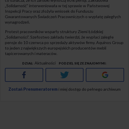
co oznacza, że ich zarobki wynoszą 80% pensji. Zakładowa
„Solidarność” interweniowała w tej sprawie w Państwowej
Inspekcji Pracy oraz złożyła wniosek do Funduszu
Gwarantowanych Świadczeń Pracowniczych o wypłatę zaległych
wynagrodzeń.
Protest pracowników wsparły struktury Ziemi Łódzkiej
„Solidarności”. Szefostwo zakładu twierdzi, że wypłaci zaległe
pensje do 10 czerwca po sprzedaży aktywów firmy. Aquinos Group
to jeden z największych europejskich producentów mebli
tapicerowanych i materaców.
Aktualności
DZIAŁ
PODZIEL SIĘ ZE ZNAJOMYMI
Facebook
Twitter
Google+
Zostań Prenumeratorem
i miej dostęp do pełnego archiwum