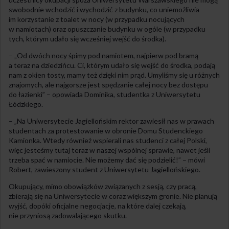
swobodnie wchodzić i wychodzić z budynku, co uniemożliwia
im korzystanie z toalet w nocy (w przypadku nocujących
w namiotach) oraz opuszczanie budynku w ogóle (w przypadku
tych, którym udało się wcześniej wejść do środka).
– „Od dwóch nocy śpimy pod namiotem, najpierw pod bramą
a teraz na dziedzińcu. Ci, którym udało się wejść do środka, podają
nam z okien tosty, mamy też dzięki nim prąd. Umyliśmy się u różnych
znajomych, ale najgorsze jest spędzanie całej nocy bez dostępu
do łazienki” – opowiada Dominika, studentka z Uniwersytetu
Łódzkiego.
– „Na Uniwersytecie Jagiellońskim rektor zawiesił nas w prawach
studentach za protestowanie w obronie Domu Studenckiego
Kamionka. Wtedy również wspierali nas studenci z całej Polski,
więc jesteśmy tutaj teraz w naszej wspólnej sprawie, nawet jeśli
trzeba spać w namiocie. Nie możemy dać się podzielić!” – mówi
Robert, zawieszony student z Uniwersytetu Jagiellońskiego.
Okupujący, mimo obowiązków związanych z sesją, czy pracą,
zbierają się na Uniwersytecie w coraz większym gronie. Nie planują
wyjść, dopóki oficjalne negocjacje, na które dalej czekają,
nie przyniosą zadowalającego skutku.