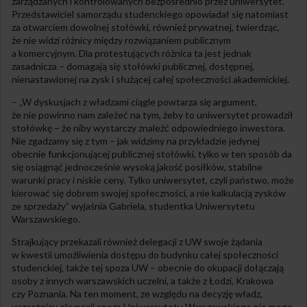
zarządzanych i kontrolowanych bezpośrednio przez uniwersytet.
Przedstawiciel samorządu studenckiego opowiadał się natomiast
za otwarciem dowolnej stołówki, również prywatnej, twierdząc,
że nie widzi różnicy między rozwiązaniem publicznym
a komercyjnym. Dla protestujących różnica ta jest jednak
zasadnicza – domagają się stołówki publicznej, dostępnej,
nienastawionej na zysk i służącej całej społeczności akademickiej.
– „W dyskusjach z władzami ciągle powtarza się argument,
że nie powinno nam zależeć na tym, żeby to uniwersytet prowadził
stołówkę – że niby wystarczy znaleźć odpowiedniego inwestora.
Nie zgadzamy się z tym – jak widzimy na przykładzie jedynej
obecnie funkcjonującej publicznej stołówki, tylko w ten sposób da
się osiągnąć jednocześnie wysoką jakość posiłków, stabilne
warunki pracy i niskie ceny. Tylko uniwersytet, czyli państwo, może
kierować się dobrem swojej społeczności, a nie kalkulacją zysków
ze sprzedaży” wyjaśnia Gabriela, studentka Uniwersytetu
Warszawskiego.
Strajkujący przekazali również delegacji z UW swoje żądania
w kwestii umożliwienia dostępu do budynku całej społeczności
studenckiej, także tej spoza UW – obecnie do okupacji dołączają
osoby z innych warszawskich uczelni, a także z Łodzi, Krakowa
czy Poznania. Na ten moment, ze względu na decyzję władz,
uczestnicy okupacji spoza Uniwersytetu Warszawskiego nie mogą