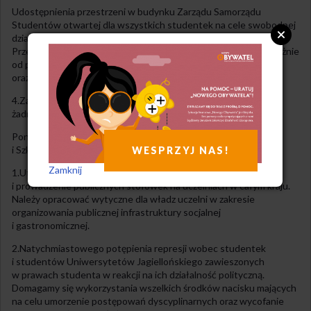
Udostępnienia przestrzeni w budynku Zarządu Samorządu
Studentów otwartej dla wszystkich studentek na cele swobodnej
działalności naukowej, społecznej, politycznej i dydaktycznej.
Przestrzeń ta powinna służyć społeczności studenckiej niezależnie
od przynależności do formalnych organizacji uniwersyteckich
oraz afiliacji politycznej.
4.Zapewnienia, że osoby uczestniczące w strajku nie poniosą
żadnej odpowiedzialności prawnej ani dyscyplinarnej.
Ponadto strajkujący wysuwają wobec Ministerstwa Nauki
i Szkolnictwa Wyższego następujące żądania:
WESPRZYJ NAS!
Zamknij
1.Utworzenia funduszu przeznaczonego na tworzenie
i prowadzenie publicznych stołówek na uczelniach w całym kraju.
Należy opracować wytyczne dla władz uczelni w zakresie
organizowania publicznej infrastruktury socjalnej
i gastronomicznej.
2.Natychmiastowego potępienia represji wobec studentek
i studentów Uniwersytetów Jagiellońskiego zawieszonych
w prawach studenta w reakcji na ich działalność polityczną.
Domagamy się wykorzystania wszelkich środków nacisku mających
na celu umorzenie postępowań dyscyplinarnych oraz wycofanie