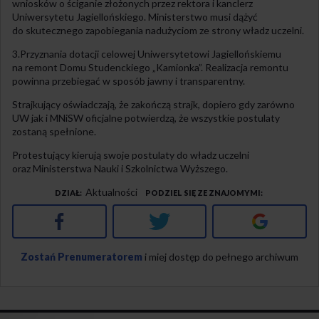
wniosków o ściganie złożonych przez rektora i kanclerz
Uniwersytetu Jagiellońskiego. Ministerstwo musi dążyć
do skutecznego zapobiegania nadużyciom ze strony władz uczelni.
3.Przyznania dotacji celowej Uniwersytetowi Jagiellońskiemu
na remont Domu Studenckiego „Kamionka”. Realizacja remontu
powinna przebiegać w sposób jawny i transparentny.
Strajkujący oświadczają, że zakończą strajk, dopiero gdy zarówno
UW jak i MNiSW oficjalne potwierdzą, że wszystkie postulaty
zostaną spełnione.
Protestujący kierują swoje postulaty do władz uczelni
oraz Ministerstwa Nauki i Szkolnictwa Wyższego.
Aktualności
DZIAŁ
PODZIEL SIĘ ZE ZNAJOMYMI
Facebook
Twitter
Google+
Zostań Prenumeratorem
i miej dostęp do pełnego archiwum