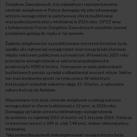
Związków Zawodowych, trzy największe i reprezentatywne
centrale związkowe w Polsce domagają się zdecydowanego
wzrostu wynagrodzeń w państwowej sferze budżetowej
oraz podwyższenia płacy minimalnej w 2026 roku. OPZZ wraz
z Solidarnością i Forum Związków Zawodowych wspólnie i ponad
podziałami apelują do rządu w tej sprawie.
Żądania związkowców są podyktowane wzrostem kosztów życia,
spadku siły nabywczej wynagrodzeń oraz rosnącej luki płacowej
między sektorem publicznym a prywatnym. W kwietniu 2025 roku
przeciętne wynagrodzenie w sektorze przedsiębiorstw
przekroczyło 9000 zł brutto. Tymczasem w wielu jednostkach
budżetowych pensje są nadal o kilkadziesiąt procent niższe. Sektor
ten traci konkurencyjność na rynku pracy. W niektórych
instytucjach wskaźnik wakatów sięga 15–20 proc., a ogłaszane
nabory kończą się fiaskiem.
Wspomniane trzy duże centrale związkowe oczekują wzrostu
wynagrodzeń w sferze budżetowej o 12 proc. w 2026 roku.
Domagają się także wzrostu minimalnego wynagrodzenia
do poziomu co najmniej 5015 zł brutto od 1 stycznia 2026. Oznacza
to kwotowy wzrost o 349 zł, czyli 7,48 proc. wobec obecnej płacy
minimalnej.
Taka podwyżka pozwoli zrekompensować rosnące koszty życia,