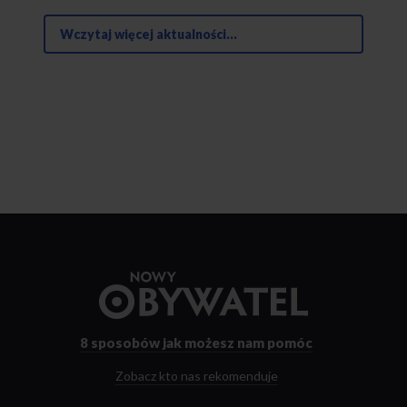
Wczytaj więcej aktualności...
Przejdź
do
strony
głównej
8 sposobów
jak możesz nam pomóc
Zobacz kto nas rekomenduje