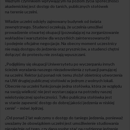
Ważnym czynnikiem wpływającym na poziom życia społeczności
akademickiej jest dostęp do tanich, publicznych stołówek
na terenie uczelni.
Władze uczelni odcięły zajmowany budynek od świata
zewnętrznego. Studenci oczekują, że uczelnia umożliwi
prowadzenie otwartej okupacji (pozwalającej na zorganizowanie
wykładów i warsztatów dla wszystkich zainteresowanych)
i podejmie oficjalne negocjacje. Na obecny moment uczestnicy
nie mają dostępu do jedzenia oraz pryszniców, a studenci chętni
dołączyć do protestu nie zostają wpuszczani.
„Podjęliśmy się okupacji Uniwersytetu po wyczerpaniu innych
ścieżek wyrażania naszego niezadowolenia z sytuacji panującej
na uczelni. Rektor już ponad rok temu złożył obietnicę utworzenia
na UW drugiej publicznej stołówki w jednym z wolnych lokali.
Obecnie na uczelni funkcjonuje jedna stołówka, która ze względu
na swoją wielkość nie jest wystarczająca na potrzeby naszej
wielotysięcznej społeczności. Tylko publiczna stołówka jest
w stanie zapewnić dostęp do dobrej jakości jedzenia w niskiej
cenie” – mówi Jędrzej.
„Od ponad 2 lat walczymy o dostęp do taniego jedzenia, ponieważ
uważamy że obowiązkiem uczelni jest umożliwienie studiowania
niezależnie od tego, czy daną osobę stać na codzienne jedzenie