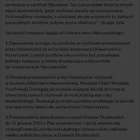
na mieście w centrum Warszawy. Ten sam problem dotyczy innych
miast akademickich, gdzie stołówki zostały sprywatyzowane.
Próbowaliśmy rozmawiać z władzami, ale nie przyniosło to żadnych
namacalnych skutków, jedynie puste obietnice” – dodaje Julia.
Studentki i studenci żądają od Uniwersytetu Warszawskiego:
1.Zapewnienia dostępu do posiłków ze stołówek prowadzonych
przez Uniwersytet na wszystkich kampusach Uniwersytetu.
Korzystanie z tanich posiłków nie powinno być przywilejem
jednego kampusu, a normą obowiązująca powszechnie
na Uniwersytecie Warszawskim.
2.Otwarcia prowadzonych przez Uniwersytet stołówek
w budynku Biblioteki Uniwersyteckiej, Wydziale Fizyki i Wydziale
Psychologii. Domagają się wydania wiążącej decyzji dotyczącej
utworzenia nowych stołówek do końca bieżącego roku
akademickiego. Realizacja postulatu powinna przebiegać w sposób
transparentny i jawny dla społeczności Uniwersytetu.
3.Przedstawienia planu budowy nowych Domów Studenckich
do 31 grudnia 2025 r. Plan powinien być częścią wieloletniej
strategii rozwoju zasobu mieszkalnego Uniwersytetu i zakładać
zwiększanie liczby miejsc w Domach Studenckich.