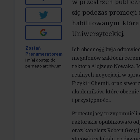
w przestrzeń publiczn
się podczas promocji 
Twitter
habilitowanym, które
Google+
Uniwersyteckiej.
Zostań
Ich obecność była odpowied
Prenumeratorem
megafonów zakłócili cerem
i miej dostęp do
pełnego archiwum
rektora Alojzego Nowaka. I
realnych negocjacji w spra
Fizyki i Chemii, oraz stwo
akademików, które obecnie
i przystępności.
Protestujący przypomnieli
rektorskie opublikowało od
oraz kanclerz Robert Grey 
stołówki w lokalu po dawne