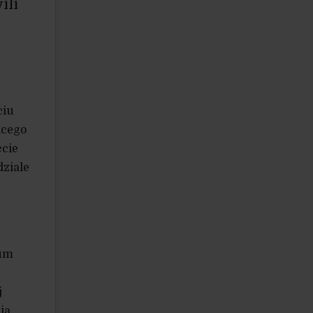
ili
ciu
ącego
ęcie
dziale
ium
j
ją