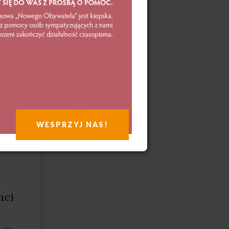
WESPRZYJ NAS!
u
nci