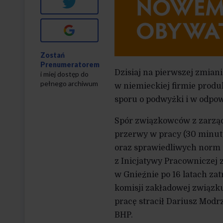
Twitter
Google+
Zostań
Prenumeratorem
Dzisiaj na pierwszej zmiani
i miej dostęp do
pełnego archiwum
w niemieckiej firmie produ
sporu o podwyżki i w odpo
Spór związkowców z zarząd
przerwy w pracy (30 minut)
oraz sprawiedliwych norm 
z Inicjatywy Pracowniczej z
w Gnieźnie po 16 latach za
komisji zakładowej związku
pracę stracił Dariusz Modr
BHP.