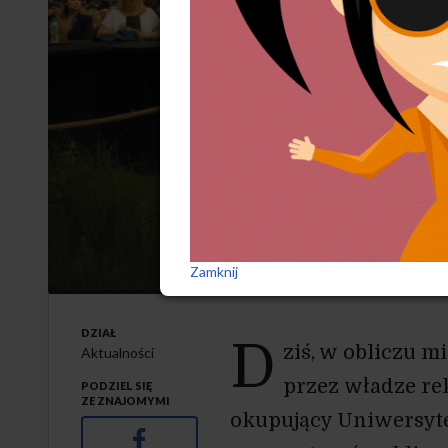
Protestuj
ceremoni
31-5-2025
Zamknij
DZIAŁ
D
ziś, w obliczu m
Aktualności
przez władze re
PODZIEL SIĘ
ZE ZNAJOMYMI
okupujący Uniwersyte
Facebook