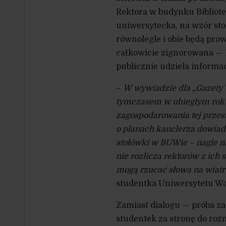
Rektora w budynku Bibliot
uniwersytecka, na wzór sto
równolegle i obie będą pro
całkowicie zignorowana — 
publicznie udziela informa
–
W wywiadzie dla „Gazety 
tymczasem w ubiegłym roku 
zagospodarowania tej przest
o planach kanclerza dowiadu
stołówki w BUWie – nagle nik
nie rozlicza rektorów z ich
mogą rzucać słowa na wiatr
studentka Uniwersytetu W
Zamiast dialogu — próba z
studentek za stronę do ro