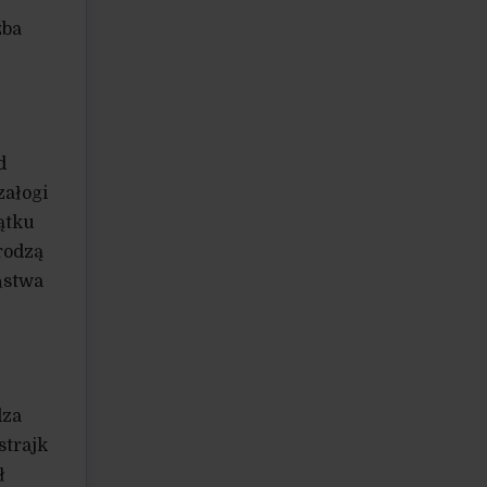
zba
d
załogi
ątku
rodzą
ństwa
dza
strajk
ł