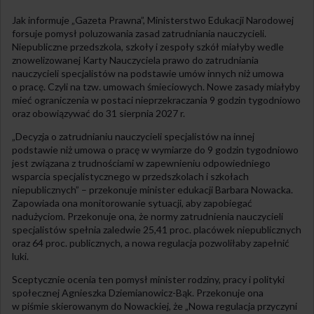
Jak informuje „Gazeta Prawna”, Ministerstwo Edukacji Narodowej
forsuje pomysł poluzowania zasad zatrudniania nauczycieli.
Niepubliczne przedszkola, szkoły i zespoły szkół miałyby wedle
znowelizowanej Karty Nauczyciela prawo do zatrudniania
nauczycieli specjalistów na podstawie umów innych niż umowa
o pracę. Czyli na tzw. umowach śmieciowych. Nowe zasady miałyby
mieć ograniczenia w postaci nieprzekraczania 9 godzin tygodniowo
oraz obowiązywać do 31 sierpnia 2027 r.
„Decyzja o zatrudnianiu nauczycieli specjalistów na innej
podstawie niż umowa o pracę w wymiarze do 9 godzin tygodniowo
jest związana z trudnościami w zapewnieniu odpowiedniego
wsparcia specjalistycznego w przedszkolach i szkołach
niepublicznych” – przekonuje minister edukacji Barbara Nowacka.
Zapowiada ona monitorowanie sytuacji, aby zapobiegać
nadużyciom. Przekonuje ona, że normy zatrudnienia nauczycieli
specjalistów spełnia zaledwie 25,41 proc. placówek niepublicznych
oraz 64 proc. publicznych, a nowa regulacja pozwoliłaby zapełnić
luki.
Sceptycznie ocenia ten pomysł minister rodziny, pracy i polityki
społecznej Agnieszka Dziemianowicz-Bąk. Przekonuje ona
w piśmie skierowanym do Nowackiej, że „Nowa regulacja przyczyni