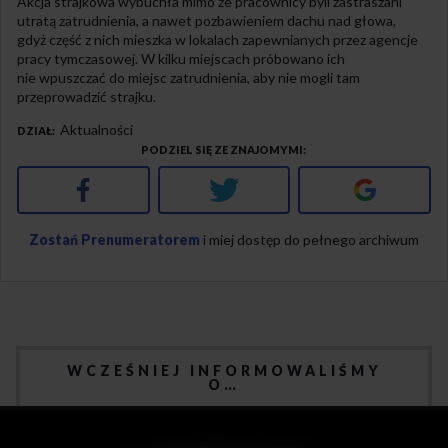
Akcja strajkowa wybuchła mimo że pracownicy byli zastraszani
utratą zatrudnienia, a nawet pozbawieniem dachu nad głowa,
gdyż część z nich mieszka w lokalach zapewnianych przez agencje
pracy tymczasowej. W kilku miejscach próbowano ich
nie wpuszczać do miejsc zatrudnienia, aby nie mogli tam
przeprowadzić strajku.
Aktualności
DZIAŁ
PODZIEL SIĘ ZE ZNAJOMYMI
Facebook
Twitter
Google+
Zostań Prenumeratorem
i miej dostęp do pełnego archiwum
WCZEŚNIEJ INFORMOWALIŚMY
O…