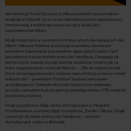
Jak informuje Portal Spożywczy, kilkuset polskich pracowników
strajkuje w Holandii. Są to osoby zatrudnione przez agencje pracy
tymczasowej, a świadczące pracę na rzecz dużej sieci
supermarketów Albert.
Strajk rozpoczęto w centrach dystrybucyjnych obsługujących sieć
Albert. Kilkuset Polaków protestuje przeciwko nierównym
warunkom traktowania pracowników agencyjnych wobec tych
zatrudnianych bezpośrednio przez sieć handlową. Domagają się
identycznych stawek wynagrodzenia, dodatków i przerw jak te,
które mają pracownicy etatowi Alberta. – „Nie dostajemy premii,
które otrzymują pracownicy etatowi, mamy krótsze przerwy i mniej
wolnych dni” – powiedział Portalowi Spożywczemu jeden
ze strajkujących. Holenderski urząd statystyczny wykazuje,
że osoby zatrudnione przez agencje zarabiają średnio 37% mniej niż
pracownicy etatowi.
Strajk początkowo objął centra dystrybucyjne w Pijnacker
i Geldermalsen, a później objął Oosterhout, Zwolle i Tilburg. Strajk
rozszerzył się także na inną sieć handlową – centrum
dystrybucyjne Jumbo w Bleiswijk.