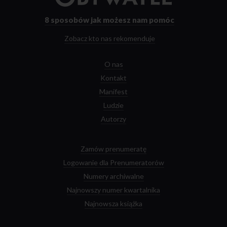
strony
głównej
8 sposobów
jak możesz nam pomóc
Zobacz kto nas rekomenduje
O nas
Kontakt
Manifest
Ludzie
Autorzy
Zamów prenumeratę
Logowanie dla Prenumeratorów
Numery archiwalne
Najnowszy numer kwartalnika
Najnowsza książka