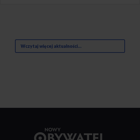
Wczytaj więcej aktualności...
Przejdź
do