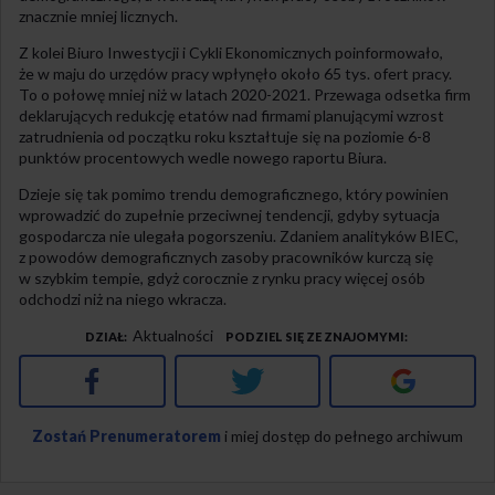
znacznie mniej licznych.
Z kolei Biuro Inwestycji i Cykli Ekonomicznych poinformowało,
że w maju do urzędów pracy wpłynęło około 65 tys. ofert pracy.
To o połowę mniej niż w latach 2020-2021. Przewaga odsetka firm
deklarujących redukcję etatów nad firmami planującymi wzrost
zatrudnienia od początku roku kształtuje się na poziomie 6-8
punktów procentowych wedle nowego raportu Biura.
Dzieje się tak pomimo trendu demograficznego, który powinien
wprowadzić do zupełnie przeciwnej tendencji, gdyby sytuacja
gospodarcza nie ulegała pogorszeniu. Zdaniem analityków BIEC,
z powodów demograficznych zasoby pracowników kurczą się
w szybkim tempie, gdyż corocznie z rynku pracy więcej osób
odchodzi niż na niego wkracza.
Aktualności
DZIAŁ
PODZIEL SIĘ ZE ZNAJOMYMI
Facebook
Twitter
Google+
Zostań Prenumeratorem
i miej dostęp do pełnego archiwum