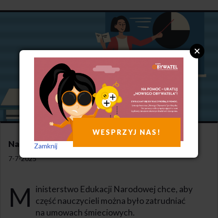
WESPRZYJ NAS!
Nauczyciele na śmieciówkach?
Zamknij
7-7-2025
M
inisterstwo Edukacji Narodowej chce, aby
część nauczycieli można było zatrudniać
na umowach śmieciowych.