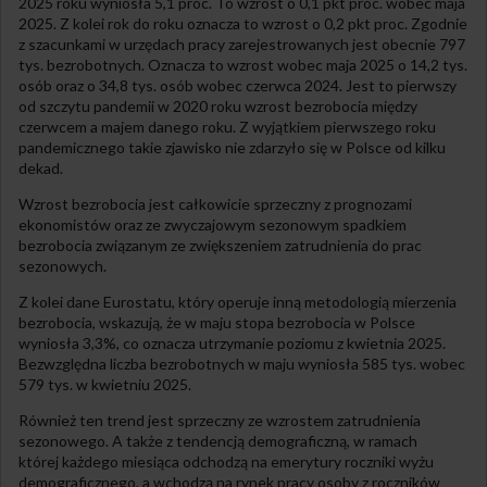
2025 roku wyniosła 5,1 proc. To wzrost o 0,1 pkt proc. wobec maja
2025. Z kolei rok do roku oznacza to wzrost o 0,2 pkt proc. Zgodnie
z szacunkami w urzędach pracy zarejestrowanych jest obecnie 797
tys. bezrobotnych. Oznacza to wzrost wobec maja 2025 o 14,2 tys.
osób oraz o 34,8 tys. osób wobec czerwca 2024. Jest to pierwszy
od szczytu pandemii w 2020 roku wzrost bezrobocia między
czerwcem a majem danego roku. Z wyjątkiem pierwszego roku
pandemicznego takie zjawisko nie zdarzyło się w Polsce od kilku
dekad.
Wzrost bezrobocia jest całkowicie sprzeczny z prognozami
ekonomistów oraz ze zwyczajowym sezonowym spadkiem
bezrobocia związanym ze zwiększeniem zatrudnienia do prac
sezonowych.
Z kolei dane Eurostatu, który operuje inną metodologią mierzenia
bezrobocia, wskazują, że w maju stopa bezrobocia w Polsce
wyniosła 3,3%, co oznacza utrzymanie poziomu z kwietnia 2025.
Bezwzględna liczba bezrobotnych w maju wyniosła 585 tys. wobec
579 tys. w kwietniu 2025.
Również ten trend jest sprzeczny ze wzrostem zatrudnienia
sezonowego. A także z tendencją demograficzną, w ramach
której każdego miesiąca odchodzą na emerytury roczniki wyżu
demograficznego, a wchodzą na rynek pracy osoby z roczników