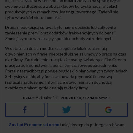
Śląskim. Uzyskała w ten sposób miliard złotych na spłatę części
swojego zadłużenia, a z obu zakładów korzysta nadal w celach
produkcyjnych w ramach tzw. leasingu zwrotnego. Zmienił się
tylko właściciel nieruchomości.
Drugą niepokojącą sprawą było nagłe obcięcie lub całkowite
zawieszenie premii oraz dodatków frekwencyjnych do pensji.
Zmniejszyło to w znaczący sposób dochody zatrudnionych.
W ostatnich dniach media, szczególnie lokalne, alarmują
o zwolnieniach w firmie. Nieprzedłużane są umowy o pracę na czas
określony. Zatrudnienie tracą także osoby świadczące Eko Oknom
pracę za pośrednictwem agencji tymczasowego zatrudnienia.
Portal naszraciborz.pl podaje pogłoski o planowanych zwolnieniach
3-4 tysięcy osób, aby firma zachowała płynność finansową
i spłacała zadłużenie. Informacje o zwolnieniach dochodzą
z każdego z miast, gdzie działają zakłady firmy.
Aktualności
DZIAŁ
PODZIEL SIĘ ZE ZNAJOMYMI
Facebook
Twitter
Google+
Zostań Prenumeratorem
i miej dostęp do pełnego archiwum