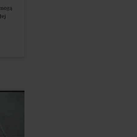
 mogą
łej