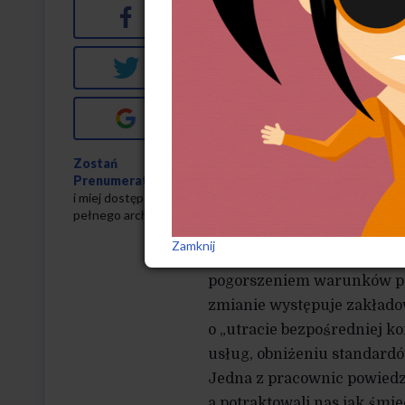
Szpitala Klinicznego we Wr
Facebook
To jedna z największych p
i zaniepokojeni decyzją wła
Twitter
Likwidacji ma ulec Dział H
Google+
Zatrudnia ona salowe, nosz
z placówek i oddziałów wiel
Zostań
to prawdopodobnie pogorsz
Prenumeratorem
i miej dostęp do
Władze szpitala deklarują
pełnego archiwum
wszystkich osób z likwidow
Zamknij
trwania kontraktu. W żadne
pogorszeniem warunków pra
zmianie występuje zakładow
o „utracie bezpośredniej kon
usług, obniżeniu standard
Jedna z pracownic powiedzia
a potraktowali nas jak śmie