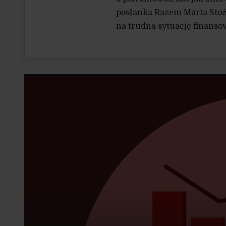
posłanka Razem Marta Stoże
na trudną sytuację finansow