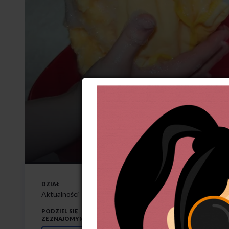
Potraktow
21-8-2025
DZIAŁ
P
ół tysiąca pracow
Aktualności
PODZIEL SIĘ
ZE ZNAJOMYMI
Jak informuje „Gazet