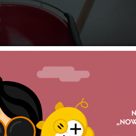
ani jak śmieci
ników szpitala trafi do firmy zewnętrznej.
a Wyborcza”, około 500 pracowników Uniwersyteckiego