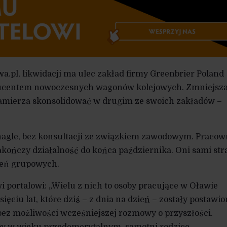
a.pl, likwidacji ma ulec zakład firmy Greenbrier Poland
oducentem nowoczesnych wagonów kolejowych. Zmniejsz
 zamierza skonsolidować w drugim ze swoich zakładów –
 nagle, bez konsultacji ze związkiem zawodowym. Pracow
zakończy działalność do końca października. Oni sami str
ień grupowych.
portalowi: „Wielu z nich to osoby pracujące w Oławie
ięciu lat, które dziś – z dnia na dzień – zostały postawi
ez możliwości wcześniejszej rozmowy o przyszłości.
oby w wieku przedemerytalnym, samotni rodzice