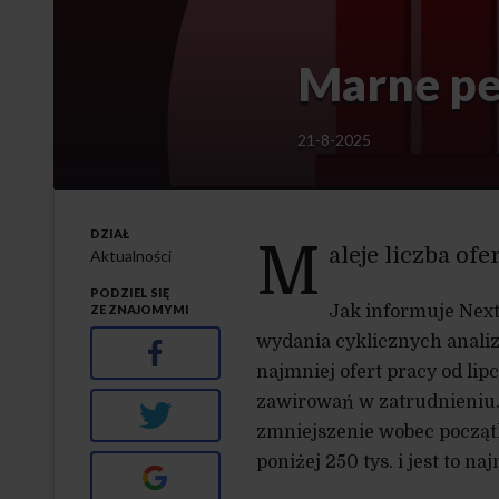
Marne p
21-8-2025
DZIAŁ
M
aleje liczba ofe
Aktualności
PODZIEL SIĘ
ZE ZNAJOMYMI
Jak informuje Next
wydania cyklicznych analiz
Facebook
najmniej ofert pracy od li
zawirowań w zatrudnieniu. 
Twitter
zmniejszenie wobec początk
poniżej 250 tys. i jest to n
Google+