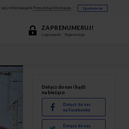
się z informacjami
Przeczytaj informacje
.
Zgadzam się
ZAPRENUMERUJ!
Logowanie
Rejestracja
e
Dołącz do nas i bądź
na bieżąco
Dołącz do nas
na Facebooku
Dołącz do nas