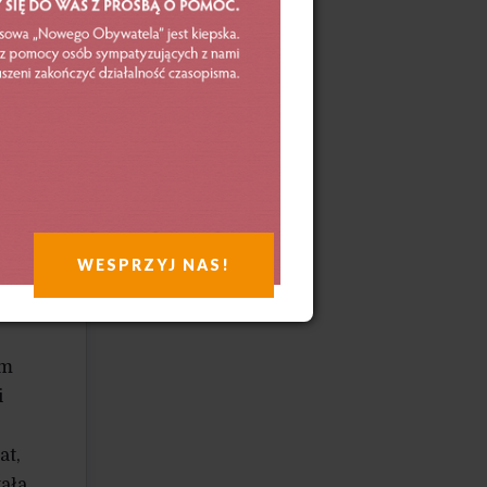
entów.
nacza
nienia
WESPRZYJ NAS!
res
,
ym
i
at,
wała