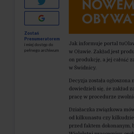
Twitter
Google+
Zostań
Prenumeratorem
Jak informuje portal tuOlaw
i miej dostęp do
pełnego archiwum
w Oławie. Zakład jest pr
on produkcję, a jej całość
w Świdnicy.
Decyzja została ogłoszona
dowiedzieli się, że zakład 
pracę w procedurze zwoln
Działaczka związkowa mówi 
od kilkunastu czy kilkudzies
przed faktem dokonanym, b
Wieloletni pracownicy, os