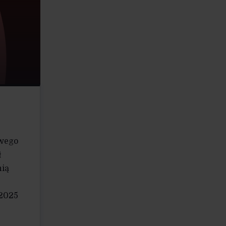
owego
ł
nią
 2025