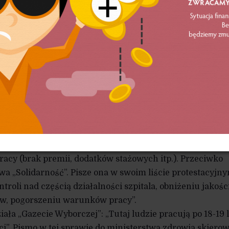
ocławiu zostanie przeniesionych do firmy zewnętrznej.
lacówek medycznych w Polsce. Pracownicy są oburzeni
dz szpitala.
igieny Szpitalnej i Transportu Wewnątrzszpitalnego Pacj
owych, osoby zajmujące się wywożeniem śmieci itp.
kiego szpitala. Mają oni trafić do firmy zewnętrznej. Oz
enie warunków zatrudnienia.
, że w umowie z firmą zewnętrzną zawrą warunek zatrud
anego działu na umowach o pracę na cały czteroletni ok
j mierze nie chroni to jednak przed zwolnieniem z pracy
cy (brak premii, dodatków stażowych itp.). Przeciwko
a „Solidarność”. Pisze ona w swoim liście protestacyjn
troli nad częścią działalności szpitala, obniżeniu jakośc
ów, pogorszeniu warunków pracy”.
ła „Gazecie Wyborczej”: „Tutaj ludzie pracują po 18-19 l
ci”. Pismo w tej sprawie do ministerstwa zdrowia skiero