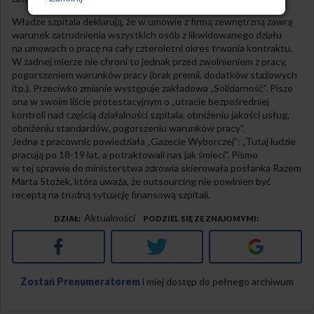
Władze szpitala deklarują, że w umowie z firmą zewnętrzną zawrą
warunek zatrudnienia wszystkich osób z likwidowanego działu
na umowach o pracę na cały czteroletni okres trwania kontraktu.
W żadnej mierze nie chroni to jednak przed zwolnieniem z pracy,
pogorszeniem warunków pracy (brak premii, dodatków stażowych
itp.). Przeciwko zmianie występuje zakładowa „Solidarność”. Pisze
ona w swoim liście protestacyjnym o „utracie bezpośredniej
kontroli nad częścią działalności szpitala, obniżeniu jakości usług,
obniżeniu standardów, pogorszeniu warunków pracy”.
Jedna z pracownic powiedziała „Gazecie Wyborczej”: „Tutaj ludzie
pracują po 18-19 lat, a potraktowali nas jak śmieci”. Pismo
w tej sprawie do ministerstwa zdrowia skierowała posłanka Razem
Marta Stożek, która uważa, że outsourcing nie powinien być
receptą na trudną sytuację finansową szpitali.
Aktualności
DZIAŁ
PODZIEL SIĘ ZE ZNAJOMYMI
Facebook
Twitter
Google+
Zostań Prenumeratorem
i miej dostęp do pełnego archiwum