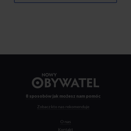
Przejdź
do
strony
głównej
8 sposobów
jak możesz nam pomóc
Zobacz kto nas rekomenduje
O nas
Kontakt