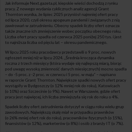
Jak informuje Next.gazeta.pl, kiepskie wieści dochodzą z rynku
pracy. Z nowego wydania cyklicznych analiz agencji Grant
Thornton wynika, że lipiec 2025 przyniósł najmniej ofert pracy
od lipca 2020, czyli okresu apogeum pandemii i związanych z nią
zawirowań w zatrudnieniu. Obecny spadek liczby ofert oznacza
także znaczne ich zmniejszenie wobec początku obecnego roku.
Liczba ofert pracy spadła od czerwca 2025 poniżej 250 tys. i jest
to najniższa liczba od pięciu lat – okresu pandemicznego.
W lipcu 2025 roku pracodawcy przedstawili o 9 proc. nowych
ogłoszeń mniej niż w lipcu 2024. „Średnia krocząca dynamika
roczna z trzech miesięcy (która wydaje się najlepszą miarą, biorąc
pod uwagę wysoką zmienność danych miesięcznych) mocno spadła
– do -5 proc. z -2 proc. w czerwcu i 5 proc. w maju” – napisano
w raporcie Grant Thornton. Największe spadki nowych ofert pracy
wystąpiły w Bydgoszczy (o 12% mniej rok do roku), Katowicach
(o 10%) oraz Szczecinie (o 9%). Nawet w Warszawie, gdzie ofert
pracy jest najwięcej, ich liczba zmniejszyła się rok do roku o 4%.
Spadek liczby ofert zatrudnienia dotyczył w ciągu roku wielu grup
zawodowych. Największą skalę miał w przypadku prawników
(o 26% mniej ofert rok do roku), pracowników fizycznych (o 15%),
finansistów (o 12%), marketerów (o 8%) i osób z branży IT (o 7%).