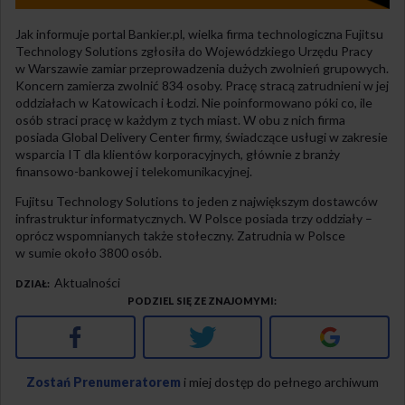
Jak informuje portal Bankier.pl, wielka firma technologiczna Fujitsu
Technology Solutions zgłosiła do Wojewódzkiego Urzędu Pracy
w Warszawie zamiar przeprowadzenia dużych zwolnień grupowych.
Koncern zamierza zwolnić 834 osoby. Pracę stracą zatrudnieni w jej
oddziałach w Katowicach i Łodzi. Nie poinformowano póki co, ile
osób straci pracę w każdym z tych miast. W obu z nich firma
posiada Global Delivery Center firmy, świadczące usługi w zakresie
wsparcia IT dla klientów korporacyjnych, głównie z branży
finansowo-bankowej i telekomunikacyjnej.
Fujitsu Technology Solutions to jeden z największym dostawców
infrastruktur informatycznych. W Polsce posiada trzy oddziały –
oprócz wspomnianych także stołeczny. Zatrudnia w Polsce
w sumie około 3800 osób.
Aktualności
DZIAŁ
PODZIEL SIĘ ZE ZNAJOMYMI
Facebook
Twitter
Google+
Zostań Prenumeratorem
i miej dostęp do pełnego archiwum