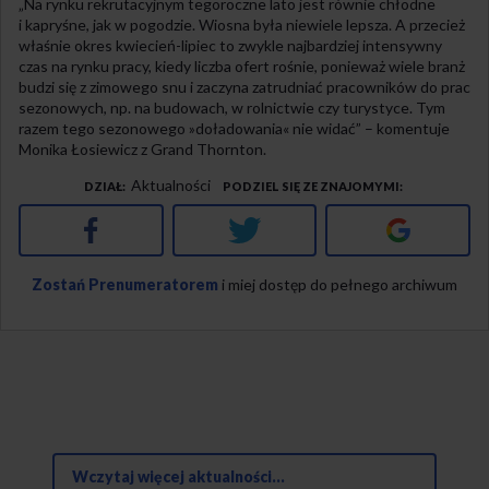
„Na rynku rekrutacyjnym tegoroczne lato jest równie chłodne
i kapryśne, jak w pogodzie. Wiosna była niewiele lepsza. A przecież
właśnie okres kwiecień-lipiec to zwykle najbardziej intensywny
czas na rynku pracy, kiedy liczba ofert rośnie, ponieważ wiele branż
budzi się z zimowego snu i zaczyna zatrudniać pracowników do prac
sezonowych, np. na budowach, w rolnictwie czy turystyce. Tym
razem tego sezonowego »doładowania« nie widać” – komentuje
Monika Łosiewicz z Grand Thornton.
Aktualności
DZIAŁ
PODZIEL SIĘ ZE ZNAJOMYMI
Facebook
Twitter
Google+
Zostań Prenumeratorem
i miej dostęp do pełnego archiwum
Wczytaj więcej aktualności...