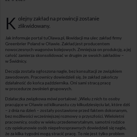
K
olejny zakład na prowincji zostanie
zlikwidowany.
Jak informuje portal tuOlawa.pl, likwidacji ma ulec zakład firmy
Greenbrier Poland w Oławie. Zakład jest producentem
nowoczesnych wagonów kolejowych. Zmniejsza on produkcję, a jej
całość zamierza skonsolidować w drugim ze swoich zakładów –
w Świdnicy.
Decyzja została ogłoszona nagle, bez konsultacji ze związkiem
zawodowym. Pracownicy dowiedzieli się, że zakład zakończy
działalność do końca października. Oni sami stracą pracę
w procedurze zwolnień grupowych.
Działaczka związkowa mówi portalowi: „Wielu z nich to osoby
pracujące w Oławie od kilkunastu czy kilkudziesięciu lat, które dziś
– z dnia na dzień – zostały postawione przed faktem dokonanym,
bez możliwości wcześniejszej rozmowy o przyszłości. Wieloletni
pracownicy, osoby w wieku przedemerytalnym, samotni rodzice
czy opiekunowie osób niepełnosprawnych dowiedzieli się nagle,
że za kilka tygodni mogą stracić pracę. To nie jest tylko problem