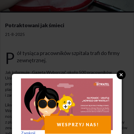
Potraktowani jak śmieci
21-8-2025
P
ół tysiąca pracowników szpitala trafi do firmy
zewnętrznej.
Jak informuje „Gazeta Wyborcza”, około 500 pracowników
Uniwersyteckiego Szpitala Klinicznego we Wrocławiu zostanie
przeniesionych do firmy zewnętrznej. To jedna z największych
placówek medycznych w Polsce. Pracownicy są oburzeni
i zaniepokojeni decyzją władz szpitala.
Likwidacji ma ulec Dział Higieny Szpitalnej i Transportu
Wewnątrzszpitalnego Pacjentów. Zatrudnia ona salowe,
noszowych, osoby zajmujące się wywożeniem śmieci itp.
z placówek i oddziałów wielkiego szpitala. Mają oni trafić do firmy
WESPRZYJ NAS!
zewnętrznej. Oznacza to prawdopodobnie pogorszenie warunków
Zamknij
zatrudnienia.