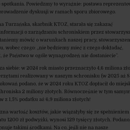
go spotkania. Powiedzmy to wyraźnie: postawa reprezent
rowadzenie dyskusji w ramach sporu zbiorowego.
a Turzańska, skarbnik KTOZ, starała się zakazać
informacji o zarządzaniu schroniskiem przez stowarzysz
zestaniemy mówić o warunkach naszej pracy, stowarzyszen
ku, wobec czego: „nie będziemy mieć z czego dokładać,
, że Państwo w ogóle wynagrodzeń nie dostaniecie”.
a siebie: w 2024 rok miasto przeznaczyło 4,6 miliona zł
erzętami realizowany w naszym schronisku (w 2025 aż 8
 rokowań podano, że w 2024 roku KTOZ dopłacił do miejs
chroniska 2 miliony złotych. Równocześnie w tym samy
z 1,5% podatku aż 6,9 miliona złotych!
zna wartość kosztów, jakie wiązałyby się ze spełnieniem
tu 1200 zł podwyżki, wynosi 129 tysięcy złotych. Podano
nuje takimi środkami. Na co, jeśli nie na nasze