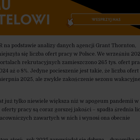
R na podstawie analizy danych agencji Grant Thornton,
ejszyła się liczba ofert pracy w Polsce. We wrześniu 20
ortalach rekrutacyjnych zamieszczono 265 tys. ofert pra
4 aż o 8%. Jedyne pocieszenie jest takie, że liczba ofert
 sierpnia 2025, ale zwykle zakończenie sezonu wakacyjn
jest już tylko niewiele większa niż w apogeum pandemii w
ferty pracy są coraz gorszej jakości – spadła średnia li
cowniczych zawartych w nich i wynosi ona obecnie
ton głosi: „rok 2025 zapowiadał się dobrze – dynamika r