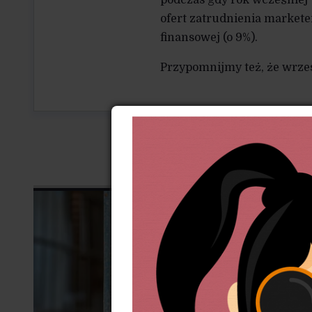
ofert zatrudnienia markete
finansowej (o 9%).
Przypomnijmy też, że wrzes
WCZEŚNIE