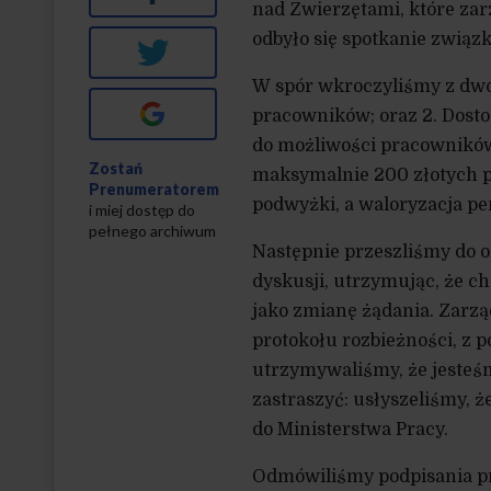
nad Zwierzętami, które zar
odbyło się spotkanie związ
Twitter
W spór wkroczyliśmy z dwom
Google+
pracowników; oraz 2. Dosto
do możliwości pracowników
Zostań
maksymalnie 200 złotych po
Prenumeratorem
podwyżki, a waloryzacja pen
i miej dostęp do
pełnego archiwum
Następnie przeszliśmy do 
dyskusji, utrzymując, że 
jako zmianę żądania. Zarzą
protokołu rozbieżności, z 
utrzymywaliśmy, że jesteśm
zastraszyć: usłyszeliśmy, ż
do Ministerstwa Pracy.
Odmówiliśmy podpisania pr