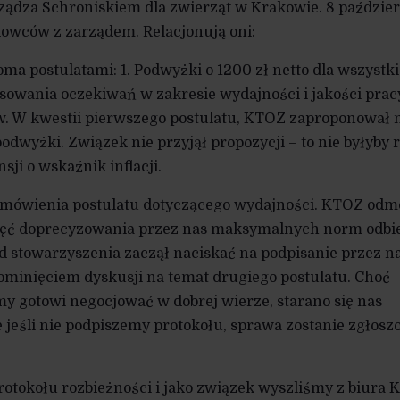
ządza Schroniskiem dla zwierząt w Krakowie. 8 paździe
kowców z zarządem. Relacjonują oni:
a postulatami: 1. Podwyżki o 1200 zł netto dla wszystk
sowania oczekiwań w zakresie wydajności i jakości prac
. W kwestii pierwszego postulatu, KTOZ zaproponował
dwyżki. Związek nie przyjął propozycji – to nie byłyby 
sji o wskaźnik inflacji.
omówienia postulatu dotyczącego wydajności. KTOZ odm
chęć doprecyzowania przez nas maksymalnych norm odbi
d stowarzyszenia zaczął naciskać na podpisanie przez n
pominięciem dyskusji na temat drugiego postulatu. Choć
y gotowi negocjować w dobrej wierze, starano się nas
e jeśli nie podpiszemy protokołu, sprawa zostanie zgłosz
otokołu rozbieżności i jako związek wyszliśmy z biura 