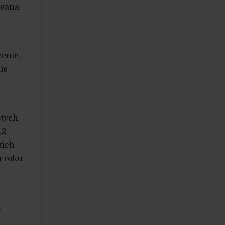
owana
enie.
ie
otych
,2
kich
m roku
,