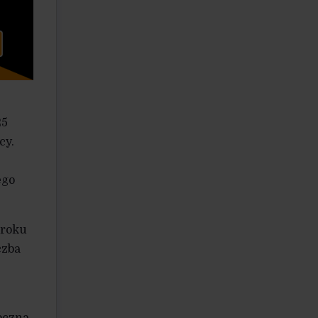
25
cy.
ego
 roku
czba
oczna