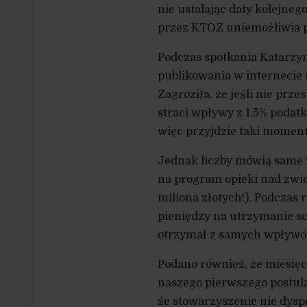
nie ustalając daty kolejne
przez KTOZ uniemożliwia p
Podczas spotkania Katarzyn
publikowania w internecie 
Zagroziła, że jeśli nie pr
straci wpływy z 1,5% podat
więc przyjdzie taki moment
Jednak liczby mówią same z
na program opieki nad zwi
miliona złotych!). Podczas
pieniędzy na utrzymanie s
otrzymał z samych wpływów 
Podano również, że miesięc
naszego pierwszego postula
że stowarzyszenie nie dyspo