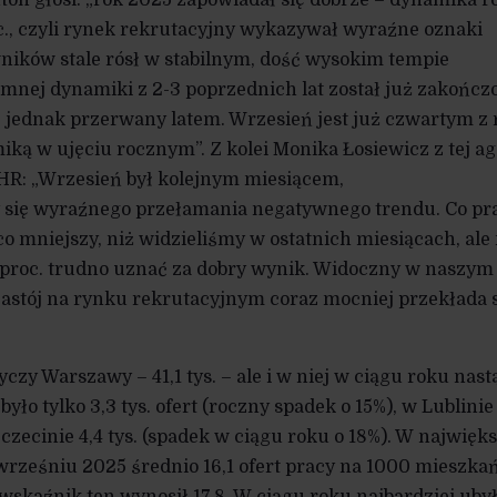
oc., czyli rynek rekrutacyjny wykazywał wyraźne oznaki
ników stale rósł w stabilnym, dość wysokim tempie
emnej dynamiki z 2-3 poprzednich lat został już zakończ
 jednak przerwany latem. Wrzesień jest już czwartym z
ą w ujęciu rocznym”. Z kolei Monika Łosiewicz z tej ag
HR: „Wrzesień był kolejnym miesiącem,
 się wyraźnego przełamania negatywnego trendu. Co p
co mniejszy, niż widzieliśmy w ostatnich miesiącach, ale
8 proc. trudno uznać za dobry wynik. Widoczny w naszym
zastój na rynku rekrutacyjnym coraz mocniej przekłada 
czy Warszawy – 41,1 tys. – ale i w niej w ciągu roku nast
ło tylko 3,3 tys. ofert (roczny spadek o 15%), w Lublinie
Szczecinie 4,4 tys. (spadek w ciągu roku o 18%). W najwięk
wrześniu 2025 średnio 16,1 ofert pracy na 1000 mieszka
wskaźnik ten wynosił 17,8. W ciągu roku najbardziej uby