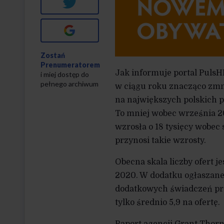
Twitter
Google+
Zostań
Prenumeratorem
Jak informuje portal PulsH
i miej dostęp do
pełnego archiwum
w ciągu roku znacząco zmni
na największych polskich p
To mniej wobec września 202
wzrosła o 18 tysięcy wobec
przynosi takie wzrosty.
Obecna skala liczby ofert 
2020. W dodatku ogłaszane o
dodatkowych świadczeń pra
tylko średnio 5,9 na ofertę.
Raport agencji Grant Thorn