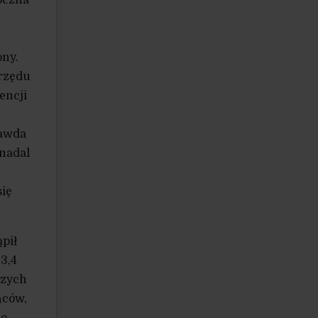
ony.
 rzędu
encji
rawda
 nadal
się
ąpił
 3,4
szych
ńców,
ło