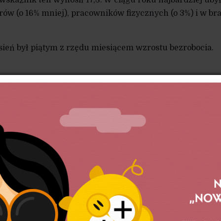
rów (o 16% mniej), pracowników fizycznych (o 3%) i w br
ień był piątym z rzędu miesiącem wzrostu bezrobocia.
J INFORMOWALIŚMY O…