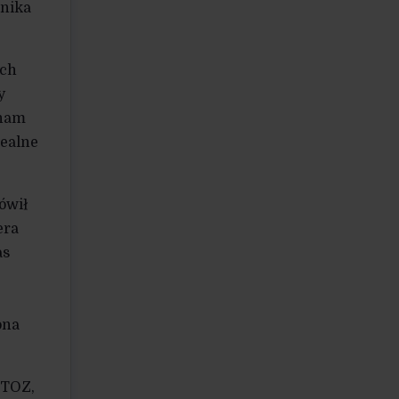
rnika
ich
y
 nam
realne
ówił
era
as
ona
KTOZ,