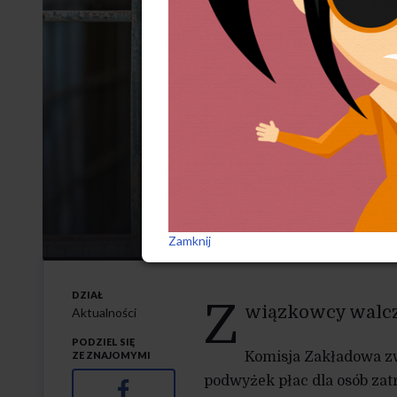
O wyższe
11-10-2025
Zamknij
DZIAŁ
Z
wiązkowcy walcz
Aktualności
PODZIEL SIĘ
ZE ZNAJOMYMI
Komisja Zakładowa z
podwyżek płac dla osób za
Facebook