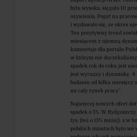
była wysoka, sięgała 10 pr
ożywienia. Popyt na pracow
i wydawało się, że okres uj
Ten pozytywny trend został
miesiącem z ujemną dynamik
komentuje dla portalu Puls
w którym nie doczekaliśmy
spadek rok do roku jest nie
jest wyraźny i dynamikę -
badaniu od kilku miesięcy 
na cały rynek pracy”.
Najwięcej nowych ofert doty
spadek o 5%. W Bydgoszczy by
tys. (też o 15% mniej), a w 
polskich miastach było we 
podczas gdy rok wcześniej 