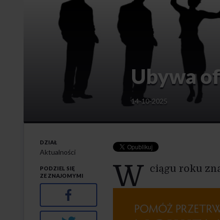
Ubywa of
14-10-2025
DZIAŁ
Aktualności
W
ciągu roku zna
PODZIEL SIĘ
ZE ZNAJOMYMI
Facebook