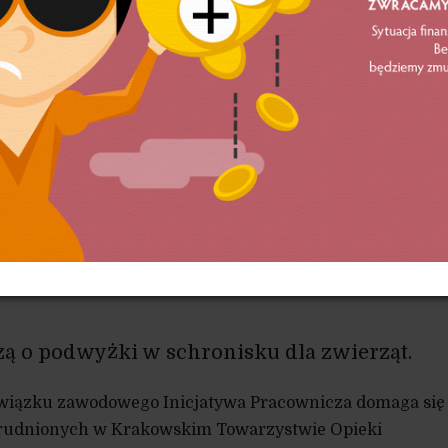
 płace
ą o podwyżki w schronisku dla zwierząt.
wiązku zawodowego Inicjatywa Pracownicza domaga się
trudnionych w Krakowskim Towarzystwie Opieki