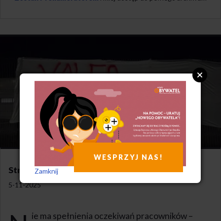
WESPRZYJ NAS!
Strajk się zbliża
Zamknij
5-11-2025
ie ma spełnienia oczekiwań pracowników –