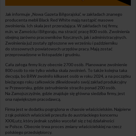
Jak informuje „Nowa Gazeta Biłgorajska”, w zakładach znanego
producenta mebli Black Red White mają nastąpić masowe
zwolnienia. Ich skala jest przerażająca. W zakładach tej firmy,
m.in. w Zamościu i Biłgoraju, ma stracić pracę 800 osób. Zwolnienia
obejmą zarówno pracowników fizycznych, jak i administracyjnych.
Zwolnienia już zostały zgłoszone we wrześniu i październiku
do stosownych powiatowych urzędów pracy. Mają zostać
przeprowadzone w listopadzie i grudniu.
Cała załoga firmy liczy obecnie 2700 osób. Planowane zwolnienie
800 osób to nie tylko wielka skala zwolnień. To także kolejna taka
decyzja, bo BRW zwolniło kilkaset osób w roku 2024, a na początku
bieżącego roku całkowicie zlikwidowało swój zakład produkcyjny
w Przeworsku, gdzie zatrudnienie straciło ponad 200 osób.
Na Zamojszczyźnie, gdzie znajduje się główna siedziba firmy, jest
ona największym pracodawcą.
Firma jest w dodatku pogrążona w chaosie właścicielskim. Najpierw
z rąk polskich właścicieli przeszła do austriackiego koncernu
XXXLutz, który jednak szybko wycofał się z tej działalności
w Polsce. Obecnie trwa proces zmiany właścicielskiej na rzecz
polskiego przedsiębiorcy.