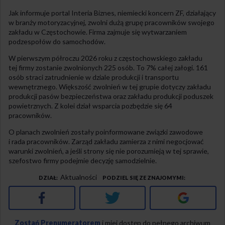
Jak informuje portal Interia Biznes, niemiecki koncern ZF, działający
w branży motoryzacyjnej, zwolni dużą grupę pracowników swojego
zakładu w Częstochowie. Firma zajmuje się wytwarzaniem
podzespołów do samochodów.
W pierwszym półroczu 2026 roku z częstochowskiego zakładu
tej firmy zostanie zwolnionych 225 osób. To 7% całej załogi. 161
osób straci zatrudnienie w dziale produkcji i transportu
wewnętrznego. Większość zwolnień w tej grupie dotyczy zakładu
produkcji pasów bezpieczeństwa oraz zakładu produkcji poduszek
powietrznych. Z kolei dział wsparcia pozbędzie się 64
pracowników.
O planach zwolnień zostały poinformowane związki zawodowe
i rada pracowników. Zarząd zakładu zamierza z nimi negocjować
warunki zwolnień, a jeśli strony się nie porozumieją w tej sprawie,
szefostwo firmy podejmie decyzję samodzielnie.
Aktualności
DZIAŁ
PODZIEL SIĘ ZE ZNAJOMYMI
Facebook
Twitter
Google+
Zostań Prenumeratorem
i miej dostęp do pełnego archiwum