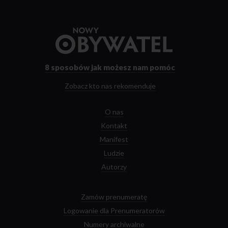
Przejdź
do
strony
głównej
8 sposobów
jak możesz nam pomóc
Zobacz kto nas rekomenduje
O nas
Kontakt
Manifest
Ludzie
Autorzy
Zamów prenumeratę
Logowanie dla Prenumeratorów
Numery archiwalne