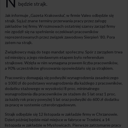
N
będzie strajk.
Jak informuje „Gazeta Krakowska”, w firmie Valeo odbędzie się
strajk. Są już znane terminy przerwania pracy przez załogę
zakładów tej firmy. W rozmowach ostatniej szansy zarząd firmy
nie zgodził się na spełnienie oczekiwań pracowników
reprezentowanych przez związek zawodowy Sierpień ’80. Pora
zatem na strajk.
Związkowcy mają do tego mandat społeczny. Spór z zarządem trwa
od miesięcy, a jego niedawnym etapem było referendum
strajkowe. Wzięła w nim wymagana prawem liczba pracowników,
a 90% uczestników głosowania opowiedziało się za strajkiem.
Pracownicy domagają się podwyżki wynagrodzenia zasadniczego
o 1000 zł do podstawy wynagrodzenia dla każdego z pracowników,
dodatku stażowego w wysokości 8 proc. minimalnego
wynagrodzenia dla pracowników ze stażem do 5 lat oraz 1 proc.
za każdy rok pracy powyżej 5 lat oraz podwyżki do 600 zł dodatku
za pracę w systemie czterobrygadowym.
Strajk odbędzie się 12 listopada w zakładzie firmy w Chrzanowie.
Dzień później będzie miał miejsce w fabryce w Trzebini, a 14
listopada w zakładzie w Mysłowicach. Pierwsze zatrzymanie pracy