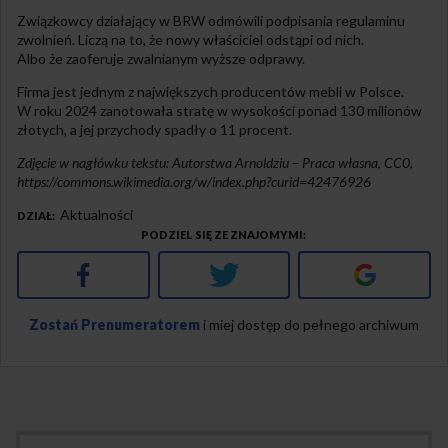
Związkowcy działający w BRW odmówili podpisania regulaminu
zwolnień. Liczą na to, że nowy właściciel odstąpi od nich.
Albo że zaoferuje zwalnianym wyższe odprawy.
Firma jest jednym z największych producentów mebli w Polsce.
W roku 2024 zanotowała stratę w wysokości ponad 130 milionów
złotych, a jej przychody spadły o 11 procent.
Zdjęcie w nagłówku tekstu: Autorstwa Arnoldziu – Praca własna, CC0,
https://commons.wikimedia.org/w/index.php?curid=42476926
Aktualności
DZIAŁ
PODZIEL SIĘ ZE ZNAJOMYMI
Facebook
Twitter
Google+
Zostań Prenumeratorem
i miej dostęp do pełnego archiwum