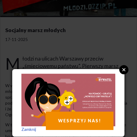
Socjalny marsz młodych
17-11-2025
M
łodzi na ulicach Warszawy przeciw
„śmieciowemu państwu”. Pierwszy marsz
socjalny przeszedł przez stolicę.
W weekend, 15 listopada ulicami Warszawy przeszedł marsz
młodych osób pracujących, studiujących i bezrobotnych,
sprzeciwiających się polityce socjalnej państwa. Organizatorzy
podkreślają, że była to „pierwsza, lecz nie ostatnia” demonstracja
i że „przywracają socjalną walkę na ulice”. Za akcję odpowiada
Ogólnopolski Związek Zawodowy Inicjatywa Pracownicza.
WESPRZYJ NAS!
W tłumie wybrzmiewały hasła: „Śmieciowe państwo, śmieciowe
Zamknij
umowy!”, „Gdzie są te akademiki?”, „Januszeksy do roboty!”, „Nie
brunatno-narodowa, młoda Polska jest związkowa!”. Uczestnicy