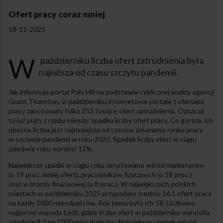
Ofert pracy coraz mniej
18-11-2025
W
październiku liczba ofert zatrudnienia była
najniższa od czasu szczytu pandemii.
Jak informuje portal Puls HR na podstawie cyklicznej analizy agencji
Grant Thornton, w październiku internetowe portale z ofertami
pracy zanotowały tylko 253 tysiące ofert zatrudnienia. Oznacza
to już piąty z rzędu miesiąc spadku liczby ofert pracy. Co gorsza, ich
obecna liczba jest najmniejsza od czasów załamania rynku pracy
w szczycie pandemii w roku 2020. Spadek liczby ofert w ciągu
zaledwie roku wyniósł 12%.
Największe spadki w ciągu roku zanotowano wśród marketerów
(o 19 proc. mniej ofert), pracowników fizycznych (o 18 proc.)
oraz w branży finansowej (o 8 proc.). W największych polskich
miastach w październiku 2025 przypadało średnio 16,1 ofert pracy
na każdy 1000 mieszkańców. Rok temu było ich 18. Liczbowo
najgorzej wypada Łódź, gdzie liczba ofert w październiku wynosiła
zaledwie 8,2 na 1000 mieszkańców. Największy ubytek wśród