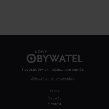
Przejdź
do
strony
głównej
8 sposobów
jak możesz nam pomóc
Zobacz kto nas rekomenduje
O nas
Kontakt
Manifest