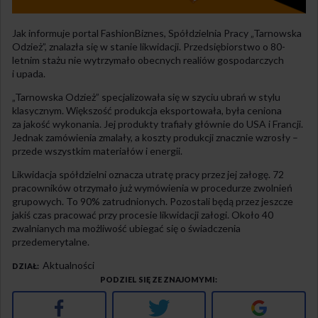
Jak informuje portal FashionBiznes, Spółdzielnia Pracy „Tarnowska
Odzież”, znalazła się w stanie likwidacji. Przedsiębiorstwo o 80-
letnim stażu nie wytrzymało obecnych realiów gospodarczych
i upada.
„Tarnowska Odzież” specjalizowała się w szyciu ubrań w stylu
klasycznym. Większość produkcja eksportowała, była ceniona
za jakość wykonania. Jej produkty trafiały głównie do USA i Francji.
Jednak zamówienia zmalały, a koszty produkcji znacznie wzrosły –
przede wszystkim materiałów i energii.
Likwidacja spółdzielni oznacza utratę pracy przez jej załogę. 72
pracowników otrzymało już wymówienia w procedurze zwolnień
grupowych. To 90% zatrudnionych. Pozostali będą przez jeszcze
jakiś czas pracować przy procesie likwidacji załogi. Około 40
zwalnianych ma możliwość ubiegać się o świadczenia
przedemerytalne.
Aktualności
DZIAŁ
PODZIEL SIĘ ZE ZNAJOMYMI
Facebook
Twitter
Google+