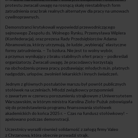
protestu zwracali uwagę na rosnącą skalę niestabilnych form
zatrudnienia oraz brak realnych alternatyw dla pracy na umowach
cywilnoprawnych.
Demonstranci krytykowali wypowiedzi przewodniczącego
sejmowego Zespołu ds. Wolnego Rynku, Przemysława Wiplera
(Konfederacja), oraz prezesa Rady Przedsiębiorców Adama
Abramowicza, którzy utrzymują, że ludzie „wybierają” elastyczne
formy zatrudnienia. – To bzdura. Nie jest to wolny wybór,
a przymus wynikający z braku stabilnych ofert pracy – podkreślali
organizatorzy. Zwracali uwagę, że pracodawcy korzystają
na obchodzeniu prawa pracy, pozbawiając młodych m.in. płatnych
nadgodzin, urlopów, zwolnień lekarskich i innych świadczeń.
Jednym z głównych postulatów marszu był powrót publicznych
stołówek na uczelniach. Młodzi związkowcy przypomnieli
o zawartym w czerwcu porozumieniu strajkowym z Uniwersytetem
Warszawskim, w którym ministra Karolina Zioło-Pużuk zobowiązała
się do przedstawienia programu finansowania stołówek
akademickich do końca 2025 r. – Czas na fundusz stołówkowy! –
apelowano podczas demonstracji.
Uczestnicy wyrazili również solidarność z załogą firmy Valeo
z Chrzanowa, która obecnie prowadzi strajk.