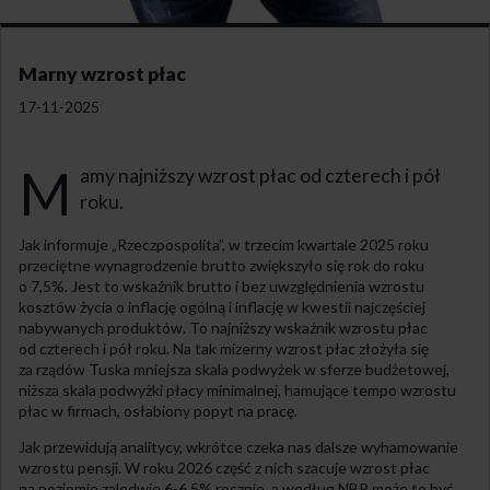
Marny wzrost płac
17-11-2025
M
amy najniższy wzrost płac od czterech i pół
roku.
Jak informuje „Rzeczpospolita”, w trzecim kwartale 2025 roku
przeciętne wynagrodzenie brutto zwiększyło się rok do roku
o 7,5%. Jest to wskaźnik brutto i bez uwzględnienia wzrostu
kosztów życia o inflację ogólną i inflację w kwestii najczęściej
nabywanych produktów. To najniższy wskaźnik wzrostu płac
od czterech i pół roku. Na tak mizerny wzrost płac złożyła się
za rządów Tuska mniejsza skala podwyżek w sferze budżetowej,
niższa skala podwyżki płacy minimalnej, hamujące tempo wzrostu
płac w firmach, osłabiony popyt na pracę.
Jak przewidują analitycy, wkrótce czeka nas dalsze wyhamowanie
wzrostu pensji. W roku 2026 część z nich szacuje wzrost płac
na poziomie zaledwie 6-6,5% rocznie, a według NBP może to być