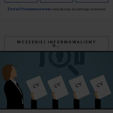
Zostań Prenumeratorem
i miej dostęp do pełnego archiwum
WCZEŚNIEJ INFORMOWALIŚMY
O…