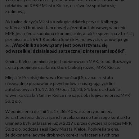
udziałów od KASP Miasto Kielce, co również spotkało się
z odmową.
Aktualna decyzja Miasta o zakupie działek przy ul. Kolberga
w Kiecach i budowie tam nowej zajezdni autobusowej w ocenie
MPK jest nieuzasadniona ekonomicznie, a także sprzeczna z treścią
przepisu art. 56 § 1 Kodeksu Spółek Handlowych, stanowiącego
że:
„Wspólnik zobowiązany jest powstrzymać się
od wszelkiej działalności sprzecznej z interesami spółki”
.
Gmina Kielce, pomimo że jest udziałowcem MPK, to od dłuższego
czasu podejmuje działania, które blokują rozwój MPK Kielce.
Miejskie Przedsiębiorstwo Komunikacji Sp. z o.o. zostało
niezasadnie pozbawione przychodów z następujących linii
autobusowych 15, 17, 36, 40 oraz 13, 23, 24, które aktualnie
w wyniku działań Gminy Kielce nie są już obsługiwane przez MPK
Sp. z o.o.
W odniesieniu do linii 15, 17, 36 i 40 warto przypomnieć,
że zastrzeżenia dotyczące ich przekazania do tańszego kontraktu
unijnego były zgłaszane już w 2019 r. przez ówczesną prezes MPK
Sp. z o.o. podczas sesji Rady Miasta Kielce. Podkreślała ona,
że dokonanie jedynie drobnych korekt i włączenie tych tras