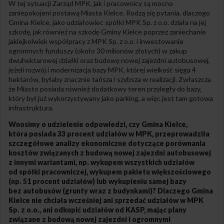
W tej sytuacji Zarząd MPK, jak i pracownicy są mocno
zaniepokojeni postawą Miasta Kielce. Rodzą się pytania, dlaczego
Gmina Kielce, jako udziałowiec spółki MPK Sp. z o.o. działa na jej
szkodę, jak również na szkodę Gminy Kielce poprzez zaniechanie
jakiejkolwiek współpracy z MPK Sp. z o.o. i inwestowanie
ogromnych funduszy (około 30 milionów złotych) w zakup
dwuhektarowej działki oraz budowę nowej zajezdni autobusowej,
jeżeli rozwój i modernizacja bazy MPK, której wielkość sięga 4
hektarów, byłaby znacznie tańsza i szybsza w realizacji. Zwłaszcza
że Miasto posiada również dodatkowy teren przyległy do bazy,
który był już wykorzystywany jako parking, a więc jest tam gotowa
infrastruktura.
Wnosimy o udzielenie odpowiedzi, czy Gmina Kielce,
która posiada 33 procent udziałów w MPK, przeprowadziła
szczegółowe analizy ekonomiczne dotyczące porównania
kosztów związanych z budową nowej zajezdni autobusowej
z innymi wariantami, np. wykupem wszystkich udziałów
od spółki pracowniczej, wykupem pakietu większościowego
(np. 51 procent udziałów) lub wykupieniu samej bazy
bez autobusów (grunty wraz z budynkami)? Dlaczego Gmina
Kielce nie chciała wcześniej ani sprzedać udziałów w MPK
Sp. z o.o., ani odkupić udziałów od KASP, mając plany
związane z budową nowej zajezdni i ogromnymi