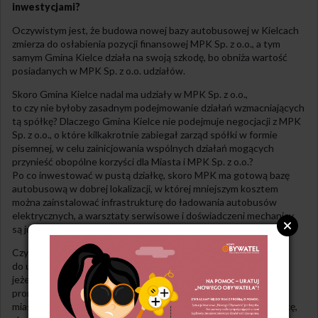
inwestycjami?
Oczywistym jest, że budowa nowej bazy autobusowej w Kielcach
zmierza do osłabienia pozycji finansowej MPK Sp. z o.o., a tym
samym Gmina Kielce działa na swoją szkodę, bo obniża wartość
posiadanych w MPK Sp. z o.o. udziałów.
Skoro Gmina Kielce nadal ma udziały w MPK Sp. z o.o.,
to czy nie byłoby zasadnym podejmowanie działań wzmacniających
tą spółkę? Dlaczego Gmina Kielce nie podejmuje negocjacji z MPK
Sp. z o.o., o które kilkakrotnie zabiegał zarząd spółki w formie
pisemnej, w celu zainicjowania wspólnych działań mogących
przynieść obopólne korzyści dla Miasta i MPK Sp. z o.o.?
Po co inwestować w pustą działkę, skoro MPK ma gotową bazę
autobusową w dobrej lokalizacji, w której mniejszym kosztem
można zainstalować infrastrukturę do ładowania autobusów
elektrycznych, a warsztaty serwisowe i doświadczeni mechanicy
są już na miejscu?
Czy Miastu Kielce zależy na doprowadzeniu spółki MPK
do upadku? Co stanie się z około 600 pracownikami tej spółki,
jeżeli Gmina Kielce nadal będzie atakowała kielecką spółkę, a
promowała przedsiębiorstwa, które podatki płacą w innych
miastach? Czy nie byłoby zasadnym zainwestowanie w tę spółkę,