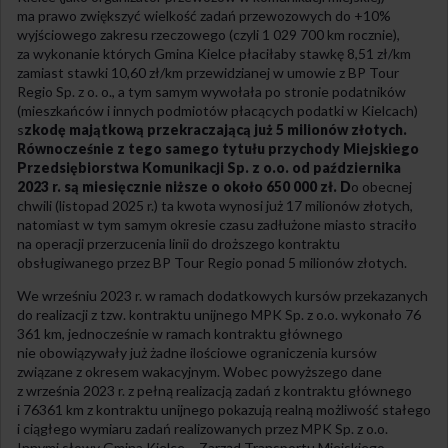
ma prawo zwiększyć wielkość zadań przewozowych do +10%
wyjściowego zakresu rzeczowego (czyli 1 029 700 km rocznie),
za wykonanie których Gmina Kielce płaciłaby stawkę 8,51 zł/km
zamiast stawki 10,60 zł/km przewidzianej w umowie z BP Tour
Regio Sp. z o. o., a tym samym wywołała po stronie podatników
(mieszkańców i innych podmiotów płacących podatki w Kielcach)
s
zkodę majątkową przekraczającą już 5 milionów złotych.
Równocześnie z tego samego tytułu przychody Miejskiego
Przedsiębiorstwa Komunikacji Sp. z o.o. od października
2023 r. są miesięcznie niższe o około 650 000 zł. D
o obecnej
chwili (listopad 2025 r.) ta kwota wynosi już 17 milionów złotych,
natomiast w tym samym okresie czasu zadłużone miasto straciło
na operacji przerzucenia linii do droższego kontraktu
obsługiwanego przez BP Tour Regio ponad 5 milionów złotych.
We wrześniu 2023 r. w ramach dodatkowych kursów przekazanych
do realizacji z tzw. kontraktu unijnego MPK Sp. z o.o. wykonało 76
361 km, jednocześnie w ramach kontraktu głównego
nie obowiązywały już żadne ilościowe ograniczenia kursów
związane z okresem wakacyjnym. Wobec powyższego dane
z września 2023 r. z pełną realizacją zadań z kontraktu głównego
i 76361 km z kontraktu unijnego pokazują realną możliwość stałego
i ciągłego wymiaru zadań realizowanych przez MPK Sp. z o.o.
Innymi słowy Gmina Kielce – Zarząd Transportu Miejskiego