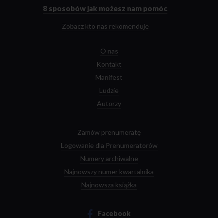
głównej
8 sposobów
jak możesz nam pomóc
Zobacz kto nas rekomenduje
O nas
Kontakt
Manifest
Ludzie
Autorzy
Zamów prenumeratę
Logowanie dla Prenumeratorów
Numery archiwalne
Najnowszy numer kwartalnika
Najnowsza książka
Facebook