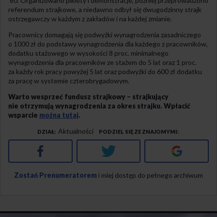
’80. Organizowano pikiety i demonstracje, później przeprowadzono
referendum strajkowe, a niedawno odbył się dwugodzinny strajk
ostrzegawczy w każdym z zakładów i na każdej zmianie.
Pracownicy domagają się podwyżki wynagrodzenia zasadniczego
o 1000 zł do podstawy wynagrodzenia dla każdego z pracowników,
dodatku stażowego w wysokości 8 proc. minimalnego
wynagrodzenia dla pracowników ze stażem do 5 lat oraz 1 proc.
za każdy rok pracy powyżej 5 lat oraz podwyżki do 600 zł dodatku
za pracę w systemie czterobrygadowym.
Warto wesprzeć fundusz strajkowy – strajkujący
nie otrzymują wynagrodzenia za okres strajku. Wpłacić
wsparcie
można tutaj
.
Aktualności
DZIAŁ
PODZIEL SIĘ ZE ZNAJOMYMI
Facebook
Twitter
Google+
Zostań Prenumeratorem
i miej dostęp do pełnego archiwum