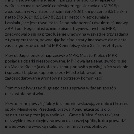
w Kielcach ma możliwość comiesięcznego zlecania do MPK Sp.
z o.o. zadań w wymiarze co najmniej 76 361 km po cenie 8,51 zł/km
netto (76 361* 8,51 649 832,11 zł netto). Niezrozumiałe
i zaskakujące jest również to, że po zakończeniu dwuletniej umowy
z BP Tour Regio miasto, mimo pism otrzymywanych od MPK,
zdecydowało się na przedłużenie umowy na wszystkie trzy zadania
z tym operatorem, powodując kolejne straty finansowe dla miasta,
zaś z tego tytułu dochód MPK zmniejszy się o 3 miliony złotych.
Przy ul. Jagiellońskiej naprzeciwko MPK, Miasto Kielce i MPK
posiadają działki niezabudowane. MPK dwa lata temu zwróciło się
do Miasta Kielce (a około rok temu ponowiło prośbę) o ich scalenie
i sprzedaż bądź odkupienie przez Miasto lub wspólne
zagospodarowanie gruntów na potrzeby komunikacji.
Pomimo upływu tak długiego czasu sprawa w żaden sposób
nie została załatwiona.
Przytoczone powyżej fakty bezspornie wskazują, że dobro i interes
spółki Miejskiego Przedsiębiorstwa Komunikacji Sp. z o.o.
są naruszane przez jej wspólnika – Gminę Kielce. Stan taki jest
niezwykle destrukcyjny zarówno dla naszej spółki, która prowadzi
inwestycje na wysoką skalę, jak i jej innych wspólników.