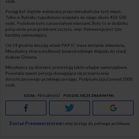
osób.
Pociąg był chętnie wybierany przez mieszkańców tych miast.
Tylko w Rybniku tygodniowo wsiadało do niego około 450-500
osób. Podobnie było z pozostałymi miastami. Było to w dodatku
połączenie poza godzinami szczytu, więc frekwencja jest tym
bardziej zadowalająca.
Od 14 grudnia decyzją władz PKP IC trasa zostanie zmieniona.
Mieszkańcy stracą możliwość bezpośredniego dojazdu do stacji
Kraków Główny.
Mieszkańcy są oburzeni, protestują także władze samorządowe.
Powstała nawet petycja domagająca się przywrócenia
dotychczasowego przebiegu pociągu. Podpisało ją już ponad 2000
osób.
Aktualności
DZIAŁ
PODZIEL SIĘ ZE ZNAJOMYMI
Facebook
Twitter
Google+
Zostań Prenumeratorem
i miej dostęp do pełnego archiwum