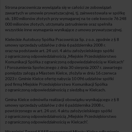
Strona pracownicza wywiązała się w całości ze zobowiązań
zawartych w umowie prywatyzacyjnej, tj. zainwestowała w spółkę
ok. 180 milionów złotych przy wymaganej na te cele kwocie 76 248
000 milionów złotych, utrzymała zatrudnienie oraz spełniła
wszystkie inne wymagania wynikające z umowy prywatyzacyjnej.
Kieleckie Autobusy Spółka Pracownicza Sp. z o.o. zgodnie z § 8
umowy sprzedaży udziałów z dnia 6 października 2008 r.
oraz na podstawie art. 24 ust. 4 aktu założycielskiego spółki
z ograniczoną odpowiedzialnością „Miejskie Przedsiębiorstwo
Komunikacji Spółka z ograniczoną odpowiedzialnością w Kielcach”
i Porozumienia Społecznego z dnia 30 sierpnia 2007 r. zawartego
pomiędzy załogą a Miastem Kielce, złożyła w dniu 16 czerwca
2023 r. Gminie Kielce ofertę nabycia 10 096 udziałów spółki
pod firmą Miejskie Przedsiębiorstwo Komunikacji Spółka
z ograniczoną odpowiedzialnością z siedzibą w Kielcach.
Gmina Kielce odmówiła realizacji obowiązku wynikającego z § 8
umowy sprzedaży udziałów z dni 6 października 2008 r.,
powtórzonego w art. 24 ust. 4 aktu założycielskiego spółki
z ograniczoną odpowiedzialnością „Miejskie Przedsiębiorstwo
z ograniczoną odpowiedzialnością w Kielcach”.
Wcześniej Zarząd KASP proponował Miastu Kielce odkupienie