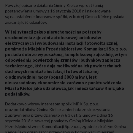
Powyżej opisane działania Gminy Kielce wprost łamią
postanowienia umowy z 16 stycznia 2018 r. i nakierowane
są na osłabienie finansowe spółki, w której Gmina Kielce posiada
znaczną ilość udziałów.
W tej sytuacji zakup nieruchomości na potrzeby
uruchomienia zajezdni autobusowej autobusów
elektrycznych i wybudowania instalacji fotowoltaicznej,
pomimo że Miejskie Przedsiębiorstwo Komunikacji Sp. z o.o.
posiada dobrze wyposażoną, kompleksową zajezdnię, w tym
odpowiednią powierzchnię gruntów i budynków zaplecza
technicznego, które dają możliwość na ich powierzchniach
dachowych montażu instalacji fotowoltaicznej
o odpowiedniej mocy (ponad 3000 m kw.), jest
nieuzasadniony ekonomicznie zarówno z punktu widzenia
Miasta Kielce jako udziałowca, jak i mieszkańców Kielc jako
podatników.
Dodatkowo wbrew interesom spółki MPK Sp. z o.o.
oraz podatników Gmina Kielce zaniechała ze skorzystania
z uprawnienia przewidzianego w § 3 ust. 2 umowy z dnia 16
stycznia 2018 r. zawartej pomiędzy Gminą Kielce a Miejskim
Przedsiębiorstwem Komunikacji Sp. z o.o., zgodnie z którym Gmina
Kielce (jako organizator przewozów w komunikacji miejskiej)