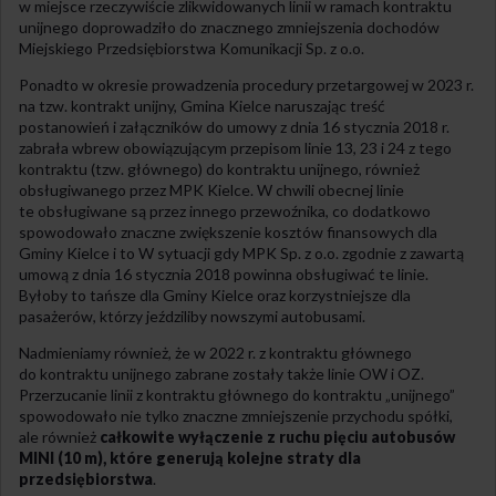
w miejsce rzeczywiście zlikwidowanych linii w ramach kontraktu
unijnego doprowadziło do znacznego zmniejszenia dochodów
Miejskiego Przedsiębiorstwa Komunikacji Sp. z o.o.
Ponadto w okresie prowadzenia procedury przetargowej w 2023 r.
na tzw. kontrakt unijny, Gmina Kielce naruszając treść
postanowień i załączników do umowy z dnia 16 stycznia 2018 r.
zabrała wbrew obowiązującym przepisom linie 13, 23 i 24 z tego
kontraktu (tzw. głównego) do kontraktu unijnego, również
obsługiwanego przez MPK Kielce. W chwili obecnej linie
te obsługiwane są przez innego przewoźnika, co dodatkowo
spowodowało znaczne zwiększenie kosztów finansowych dla
Gminy Kielce i to W sytuacji gdy MPK Sp. z o.o. zgodnie z zawartą
umową z dnia 16 stycznia 2018 powinna obsługiwać te linie.
Byłoby to tańsze dla Gminy Kielce oraz korzystniejsze dla
pasażerów, którzy jeździliby nowszymi autobusami.
Nadmieniamy również, że w 2022 r. z kontraktu głównego
do kontraktu unijnego zabrane zostały także linie OW i OZ.
Przerzucanie linii z kontraktu głównego do kontraktu „unijnego”
spowodowało nie tylko znaczne zmniejszenie przychodu spółki,
ale również
całkowite wyłączenie z ruchu pięciu autobusów
MINI (10 m), które generują kolejne straty dla
przedsiębiorstwa
.