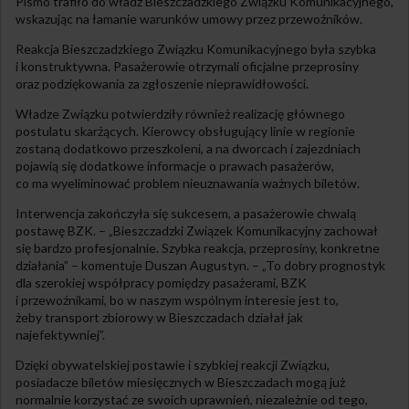
Pismo trafiło do władz Bieszczadzkiego Związku Komunikacyjnego,
wskazując na łamanie warunków umowy przez przewoźników.
Reakcja Bieszczadzkiego Związku Komunikacyjnego była szybka
i konstruktywna. Pasażerowie otrzymali oficjalne przeprosiny
oraz podziękowania za zgłoszenie nieprawidłowości.
Władze Związku potwierdziły również realizację głównego
postulatu skarżących. Kierowcy obsługujący linie w regionie
zostaną dodatkowo przeszkoleni, a na dworcach i zajezdniach
pojawią się dodatkowe informacje o prawach pasażerów,
co ma wyeliminować problem nieuznawania ważnych biletów.
Interwencja zakończyła się sukcesem, a pasażerowie chwalą
postawę BZK. – „Bieszczadzki Związek Komunikacyjny zachował
się bardzo profesjonalnie. Szybka reakcja, przeprosiny, konkretne
działania” – komentuje Duszan Augustyn. – „To dobry prognostyk
dla szerokiej współpracy pomiędzy pasażerami, BZK
i przewoźnikami, bo w naszym wspólnym interesie jest to,
żeby transport zbiorowy w Bieszczadach działał jak
najefektywniej”.
Dzięki obywatelskiej postawie i szybkiej reakcji Związku,
posiadacze biletów miesięcznych w Bieszczadach mogą już
normalnie korzystać ze swoich uprawnień, niezależnie od tego,