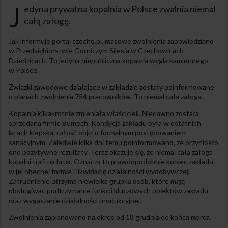
J
edyna prywatna kopalnia w Polsce zwalnia niemal
całą załogę.
Jak informuje portal czecho.pl, masowe zwolnienia zapowiedziano
w Przedsiębiorstwie Górniczym Silesia w Czechowicach-
Dziedzicach. To jedyna niepubliczna kopalnia węgla kamiennego
w Polsce.
Związki zawodowe działające w zakładzie zostały poinformowane
o planach zwolnienia 754 pracowników. To niemal cała załoga.
Kopalnia kilkakrotnie zmieniała właścicieli. Niedawno została
sprzedana firmie Bumech. Kondycja zakładu była w ostatnich
latach kiepska, całość objęto formalnym postępowaniem
sanacyjnym. Zaledwie kilka dni temu poinformowano, że przyniosło
ono pozytywne rezultaty. Teraz okazuje się, że niemal cała załoga
kopalni trafi na bruk. Oznacza to prawdopodobnie koniec zakładu
w jej obecnej formie i likwidację działalności wydobywczej.
Zatrudnienie utrzyma niewielka grupka osób, które mają
obsługiwać podtrzymanie funkcji kluczowych obiektów zakładu
oraz wygaszanie działalności produkcyjnej.
Zwolnienia zaplanowano na okres od 18 grudnia do końca marca.