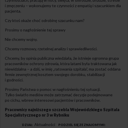
czynnościach, pracują w nocy, święta, w smrodzie, brudzie, stresie
i zmęczeniu – wykonujemy te czynności z empatią i szacunkiem dla
pacjenta.
Czy ktoś okaże choć odrobinę szacunku nam?
Prosimy o nagłośnienie tej sprawy
Nie chcemy wojny.
Chcemy rozmowy, rzetelnej analizy i sprawiedliwości.
Chcemy, by opinia publiczna wiedziała, że istnieje ogromna grupa
pracowników ochrony zdrowia, która latami była traktowana jak
niewidzialna – a dziś, w imię „ratowania szpitala”, ma zostać oddana
firmie zewnętrznej kosztem swojego dorobku, stabilizacji
i godności.
Prosimy Państwa o pomoc w nagłośnieniu tej sytuacji.
Tylko światło mediów może zatrzymać decyzje podejmowane
po cichu, wbrew interesowi pacjentów i pracowników.
Pracownicy najniższego szczebla Wojewódzkiego Szpitala
Specjalistycznego nr 3 w Rybniku
Aktualności
DZIAŁ
PODZIEL SIĘ ZE ZNAJOMYMI