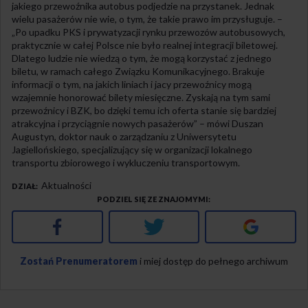
jakiego przewoźnika autobus podjedzie na przystanek. Jednak
wielu pasażerów nie wie, o tym, że takie prawo im przysługuje. –
„Po upadku PKS i prywatyzacji rynku przewozów autobusowych,
praktycznie w całej Polsce nie było realnej integracji biletowej.
Dlatego ludzie nie wiedzą o tym, że mogą korzystać z jednego
biletu, w ramach całego Związku Komunikacyjnego. Brakuje
informacji o tym, na jakich liniach i jacy przewoźnicy mogą
wzajemnie honorować bilety miesięczne. Zyskają na tym sami
przewoźnicy i BZK, bo dzięki temu ich oferta stanie się bardziej
atrakcyjna i przyciągnie nowych pasażerów” – mówi Duszan
Augustyn, doktor nauk o zarządzaniu z Uniwersytetu
Jagiellońskiego, specjalizujący się w organizacji lokalnego
transportu zbiorowego i wykluczeniu transportowym.
Aktualności
DZIAŁ
PODZIEL SIĘ ZE ZNAJOMYMI
Facebook
Twitter
Google+
Zostań Prenumeratorem
i miej dostęp do pełnego archiwum