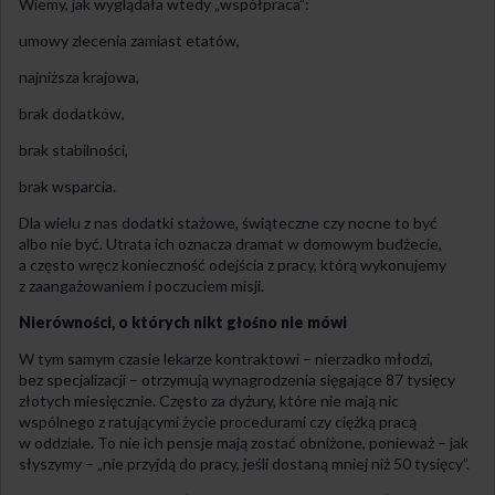
Wiemy, jak wyglądała wtedy „współpraca”:
umowy zlecenia zamiast etatów,
najniższa krajowa,
brak dodatków,
brak stabilności,
brak wsparcia.
Dla wielu z nas dodatki stażowe, świąteczne czy nocne to być
albo nie być. Utrata ich oznacza dramat w domowym budżecie,
a często wręcz konieczność odejścia z pracy, którą wykonujemy
z zaangażowaniem i poczuciem misji.
Nierówności, o których nikt głośno nie mówi
W tym samym czasie lekarze kontraktowi – nierzadko młodzi,
bez specjalizacji – otrzymują wynagrodzenia sięgające 87 tysięcy
złotych miesięcznie. Często za dyżury, które nie mają nic
wspólnego z ratującymi życie procedurami czy ciężką pracą
w oddziale. To nie ich pensje mają zostać obniżone, ponieważ – jak
słyszymy – „nie przyjdą do pracy, jeśli dostaną mniej niż 50 tysięcy”.