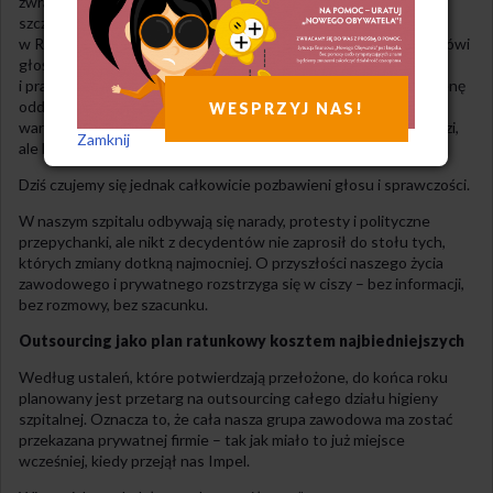
zwracamy się do Państwa w imieniu pracowników najniższego
szczebla Wojewódzkiego Szpitala Specjalistycznego nr 3
w Rybniku. Jesteśmy grupą ludzi, o której na co dzień nikt nie mówi
głośno – opiekunkami medycznymi, salowymi, sanitariuszami
i pracownikami transportu wewnętrznego. To my dbamy o higienę
oddziałów, o bezpieczeństwo pacjentów, o ich komfort i godne
WESPRZYJ NAS!
warunki pobytu. To my wykonujemy prace, których nikt nie widzi,
Zamknij
ale bez których szpital nie jest w stanie funkcjonować.
Dziś czujemy się jednak całkowicie pozbawieni głosu i sprawczości.
W naszym szpitalu odbywają się narady, protesty i polityczne
przepychanki, ale nikt z decydentów nie zaprosił do stołu tych,
których zmiany dotkną najmocniej. O przyszłości naszego życia
zawodowego i prywatnego rozstrzyga się w ciszy – bez informacji,
bez rozmowy, bez szacunku.
Outsourcing jako plan ratunkowy kosztem najbiedniejszych
Według ustaleń, które potwierdzają przełożone, do końca roku
planowany jest przetarg na outsourcing całego działu higieny
szpitalnej. Oznacza to, że cała nasza grupa zawodowa ma zostać
przekazana prywatnej firmie – tak jak miało to już miejsce
wcześniej, kiedy przejął nas Impel.