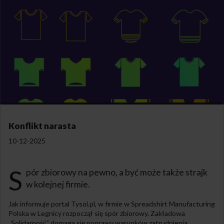
Konflikt narasta
10-12-2025
S
pór zbiorowy na pewno, a być może także strajk
w kolejnej firmie.
Jak informuje portal Tysol.pl, w firmie w Spreadshirt Manufacturing
Polska w Legnicy rozpoczął się spór zbiorowy. Zakładowa
„Solidarność” domaga się poprawy warunków zatrudnienia,