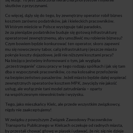
skutków z przyczynami.
Co więcej, dąży się do tego, by zewnętrzny operator robił biznes
kosztem zarówno podatników, jak i kieleckich pracowników.
W którym mieście w Polsce występuje taki paradoks,
że za pieniądze podatników buduje się gotową infrastrukturę
operatorowi zewnętrznemu, aby umożliwić mu robienie biznesu?
Czym bowiem będzie konkurować ten operator, skoro zapewni
mu się nowoczesny tabor, całą infrastrukturę i jeszcze miasto
pokryje koszty dojazdowe, jeśli nie niższymi kosztami pracy?
Na bieżąco jesteśmy informowani o tym, jak wygląda
„przestrzeganie” czasu pracy w tego rodzaju spółkach i jak się tam
dba o wypoczynek pracowników, co ma kolosalne przełożenie
na bezpieczeństwo pasażerów. Jeżeli miasto będzie dalej wspierać
zewnętrznych operatorów kosztem MPK, zwycięży nie jakość
usług, ale wyłącznie tani model zatrudniania – oparty
na współczesnym niewolnictwie i wyzysku.
Tego, jako mieszkańcy Kielc, ale przede wszystkim związkowcy,
nigdy nie zaakceptujemy!
W związku z powyższym Związek Zawodowy Pracowników
Transportu Publicznego w Kielcach oczekuje od radnych miasta,
by przestali chować głowę w piasek i udawać, że nic się nie dzieje