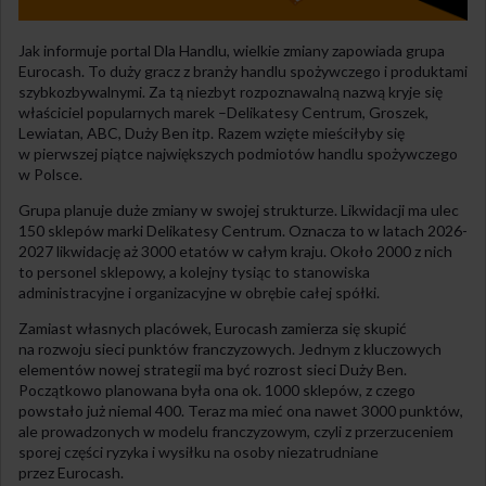
Jak informuje portal Dla Handlu, wielkie zmiany zapowiada grupa
Eurocash. To duży gracz z branży handlu spożywczego i produktami
szybkozbywalnymi. Za tą niezbyt rozpoznawalną nazwą kryje się
właściciel popularnych marek –Delikatesy Centrum, Groszek,
Lewiatan, ABC, Duży Ben itp. Razem wzięte mieściłyby się
w pierwszej piątce największych podmiotów handlu spożywczego
w Polsce.
Grupa planuje duże zmiany w swojej strukturze. Likwidacji ma ulec
150 sklepów marki Delikatesy Centrum. Oznacza to w latach 2026-
2027 likwidację aż 3000 etatów w całym kraju. Około 2000 z nich
to personel sklepowy, a kolejny tysiąc to stanowiska
administracyjne i organizacyjne w obrębie całej spółki.
Zamiast własnych placówek, Eurocash zamierza się skupić
na rozwoju sieci punktów franczyzowych. Jednym z kluczowych
elementów nowej strategii ma być rozrost sieci Duży Ben.
Początkowo planowana była ona ok. 1000 sklepów, z czego
powstało już niemal 400. Teraz ma mieć ona nawet 3000 punktów,
ale prowadzonych w modelu franczyzowym, czyli z przerzuceniem
sporej części ryzyka i wysiłku na osoby niezatrudniane
przez Eurocash.