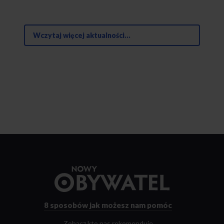
Wczytaj więcej aktualności...
Przejdź
do
strony
głównej
8 sposobów
jak możesz nam pomóc
Zobacz kto nas rekomenduje