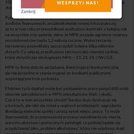
100 autobusów. Twierdzono również, że wspomniane 8,5 miliona
WESPRZYJ NAS!
złotych umożliwi mu stworzenie własnej infrastruktury.
Zamknij
Pytamy więc: gdzie jest ta infrastruktura? Nie ma bowiem ani
środków finansowych, ani jakiejkolwiek nowej infrastruktury,
za to w tym roku przewoźnikowi wydłużono kontrakt o kolejny rok
na wszystkie trzy zadania, mimo że MPK posiada ogromne rezerwy
wozokilometrów rzędu 1,2 miliona rocznie. Wykorzystanie
tej rezerwy pozwoliłoby zaoszczędzić kolejne kilka milionów
złotych. Co więcej, przedłużono ten kontrakt również na linie,
które dotychczas obsługiwało MPK – 13, 23, 24, OW i OZ.
MPK to firma dobrze zarządzana, inwestująca i konkurencyjna,
ale nie jesteśmy w stanie wygrać ze środkami publicznymi
wspierającymi inne podmioty.
Efektem tych działań może być pozbawienie pracy ponad 600 osób
obecnie zatrudnionych w MPK mieszkańców Kielc i okolic.
Czy o to w tym wszystkim chodzi? Bardzo dużo dyskutuje się
o lustrach, ale nikt nie mówi o realnych problemach: zagrożeniu
likwidacją kieleckiej spółki i utratą setek miejsc pracy. To może
doprowadzić do przyśpieszenia procesu wyludniania się miasta,
wzrostu ubóstwa i społecznych patologii, co później będzie się
przedstawiać jako „problem alkoholowy”, który nie wiadomo skąd
się wziął. To jest zaburzona hierarchia priorytetów i mylenie