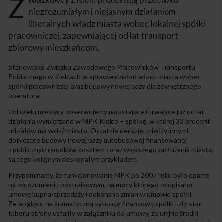
Z
niezrozumiałym i niejasnym działaniom
liberalnych władz miasta wobec lokalnej spółki
pracowniczej, zapewniającej od lat transport
zbiorowy mieszkańcom.
Stanowisko Związku Zawodowego Pracowników Transportu
Publicznego w Kielcach w sprawie działań władz miasta wobec
spółki pracowniczej oraz budowy nowej bazy dla zewnętrznego
operatora.
Od wielu miesięcy obserwujemy narastające i trwające już od lat
działania wymierzone w MPK Kielce – spółkę, w której 33 procent
udziałów ma wciąż miasto. Ostatnie decyzje, między innymi
dotyczące budowy nowej bazy autobusowej finansowanej
z publicznych środków kosztem coraz większego zadłużania miasta,
są tego kolejnym doskonałym przykładem.
Przypominamy, że funkcjonowanie MPK po 2007 roku było oparte
na porozumieniu postrajkowym, na mocy którego podpisano
umowę kupna-sprzedaży i dokonano zmian w umowie spółki.
Ze względu na dramatyczną sytuację finansową spółki i zły stan
taboru strony ustaliły w załączniku do umowy, że unijne środki