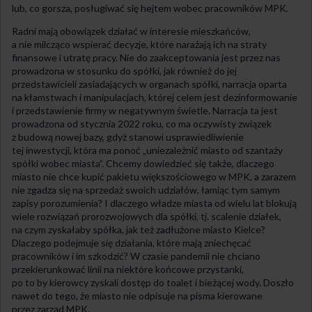
lub, co gorsza, posługiwać się hejtem wobec pracowników MPK.
Radni mają obowiązek działać w interesie mieszkańców,
a nie milcząco wspierać decyzje, które narażają ich na straty
finansowe i utratę pracy. Nie do zaakceptowania jest przez nas
prowadzona w stosunku do spółki, jak również do jej
przedstawicieli zasiadających w organach spółki, narracja oparta
na kłamstwach i manipulacjach, której celem jest dezinformowanie
i przedstawienie firmy w negatywnym świetle. Narracja ta jest
prowadzona od stycznia 2022 roku, co ma oczywisty związek
z budową nowej bazy, gdyż stanowi usprawiedliwienie
tej inwestycji, która ma ponoć „uniezależnić miasto od szantaży
spółki wobec miasta”. Chcemy dowiedzieć się także, dlaczego
miasto nie chce kupić pakietu większościowego w MPK, a zarazem
nie zgadza się na sprzedaż swoich udziałów, łamiąc tym samym
zapisy porozumienia? I dlaczego władze miasta od wielu lat blokują
wiele rozwiązań prorozwojowych dla spółki, tj. scalenie działek,
na czym zyskałaby spółka, jak też zadłużone miasto Kielce?
Dlaczego podejmuje się działania, które mają zniechęcać
pracowników i im szkodzić? W czasie pandemii nie chciano
przekierunkować linii na niektóre końcowe przystanki,
po to by kierowcy zyskali dostęp do toalet i bieżącej wody. Doszło
nawet do tego, że miasto nie odpisuje na pisma kierowane
przez zarząd MPK.