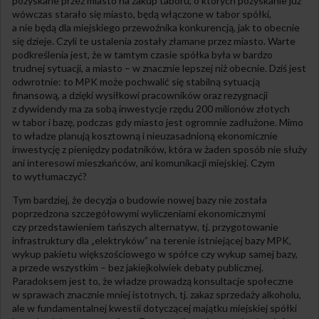
pozyskane przez miasto na zakup taboru, o których pozyskanie już
wówczas starało się miasto, będą włączone w tabor spółki,
a nie będą dla miejskiego przewoźnika konkurencją, jak to obecnie
się dzieje. Czyli te ustalenia zostały złamane przez miasto. Warte
podkreślenia jest, że w tamtym czasie spółka była w bardzo
trudnej sytuacji, a miasto – w znacznie lepszej niż obecnie. Dziś jest
odwrotnie: to MPK może pochwalić się stabilną sytuacją
finansową, a dzięki wysiłkowi pracowników oraz rezygnacji
z dywidendy ma za sobą inwestycje rzędu 200 milionów złotych
w tabor i bazę, podczas gdy miasto jest ogromnie zadłużone. Mimo
to władze planują kosztowną i nieuzasadnioną ekonomicznie
inwestycję z pieniędzy podatników, która w żaden sposób nie służy
ani interesowi mieszkańców, ani komunikacji miejskiej. Czym
to wytłumaczyć?
Tym bardziej, że decyzja o budowie nowej bazy nie została
poprzedzona szczegółowymi wyliczeniami ekonomicznymi
czy przedstawieniem tańszych alternatyw, tj. przygotowanie
infrastruktury dla „elektryków” na terenie istniejącej bazy MPK,
wykup pakietu większościowego w spółce czy wykup samej bazy,
a przede wszystkim – bez jakiejkolwiek debaty publicznej.
Paradoksem jest to, że władze prowadzą konsultacje społeczne
w sprawach znacznie mniej istotnych, tj. zakaz sprzedaży alkoholu,
ale w fundamentalnej kwestii dotyczącej majątku miejskiej spółki