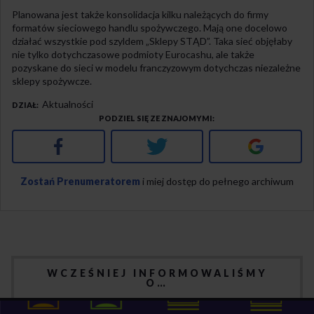
Planowana jest także konsolidacja kilku należących do firmy
formatów sieciowego handlu spożywczego. Mają one docelowo
działać wszystkie pod szyldem „Sklepy STĄD”. Taka sieć objęłaby
nie tylko dotychczasowe podmioty Eurocashu, ale także
pozyskane do sieci w modelu franczyzowym dotychczas niezależne
sklepy spożywcze.
Aktualności
DZIAŁ
PODZIEL SIĘ ZE ZNAJOMYMI
Facebook
Twitter
Google+
Zostań Prenumeratorem
i miej dostęp do pełnego archiwum
WCZEŚNIEJ INFORMOWALIŚMY
O…