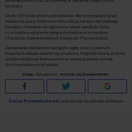
dwudziestoletni staż zatrudnienia w zakładzie. Nagle zostali
bez pracy.
Około 150 osób straciło zatrudnienie. Nie otrzymali pensji ani
świadectw pracy. Szefostwo firmy milczy, nie ma z nim żadnego
kontaktu. Formalnie nie ogłoszono nawet upadłości firmy,
co utrudnia wypłacenie zaległych środków pracownikom
z Funduszu Gwarantowanych Świadczeń Pracowniczych.
Zatrzymanie działalności nastąpiło nagle, choć o pewnych
kłopotach zakładu mówiło się od wiosny. Pogłoski mówią, że firma
została odcięta od finansowania ze swojej duńskiej centrali,
do której należy polski zakład.
Aktualności
DZIAŁ
PODZIEL SIĘ ZE ZNAJOMYMI
Facebook
Twitter
Google+
Zostań Prenumeratorem
i miej dostęp do pełnego archiwum