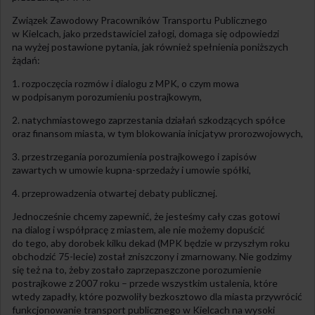
Związek Zawodowy Pracowników Transportu Publicznego
w Kielcach, jako przedstawiciel załogi, domaga się odpowiedzi
na wyżej postawione pytania, jak również spełnienia poniższych
żądań:
1. rozpoczęcia rozmów i dialogu z MPK, o czym mowa
w podpisanym porozumieniu postrajkowym,
2. natychmiastowego zaprzestania działań szkodzących spółce
oraz finansom miasta, w tym blokowania inicjatyw prorozwojowych,
3. przestrzegania porozumienia postrajkowego i zapisów
zawartych w umowie kupna-sprzedaży i umowie spółki,
4. przeprowadzenia otwartej debaty publicznej.
Jednocześnie chcemy zapewnić, że jesteśmy cały czas gotowi
na dialog i współpracę z miastem, ale nie możemy dopuścić
do tego, aby dorobek kilku dekad (MPK będzie w przyszłym roku
obchodzić 75-lecie) został zniszczony i zmarnowany. Nie godzimy
się też na to, żeby zostało zaprzepaszczone porozumienie
postrajkowe z 2007 roku – przede wszystkim ustalenia, które
wtedy zapadły, które pozwoliły bezkosztowo dla miasta przywrócić
funkcjonowanie transport publicznego w Kielcach na wysoki