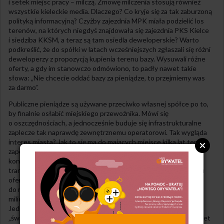
i setek miejsc pracy – milczą. Zmowę milczenia stosują również
wszystkie kieleckie media. Dlaczego? Co kryje się za tak zaburzoną
polityką informacyjną? Czyżby zajezdnia MPK miała podzielić los
terenów, na których niegdyś znajdowała się zajezdnia PKS Kielce
i siedziba KKSM, a teraz są tam osiedla deweloperskie? Warto
podkreślić, że do spółki w latach wcześniejszych zgłaszali się różni
deweloperzy z propozycją kupienia terenu bazy. Wysuwali różne
oferty, a gdy im stanowczo odmówiono, to padły nawet takie
słowa: „Nie chcecie oddać bazy za pieniądze, to przejmiemy was
za darmo”.
Publiczne pieniądze są używane przeciwko własnej spółce po to,
by finalnie osłabić miejskiego przewoźnika. Mówi się
o oszczędnościach, a jednocześnie buduje się infrastrukturalne
zaplecze tak naprawdę zewnętrznemu operatorowi. Tak wygląda
interes miasta? Jak to się ma do mających miejsce kilka lat temu
zapowiedzi władz miasta, że dzięki wejściu na kielecki rynek
konkurencyjnego operatora nastąpi poprawa jakości usług
transportowych, w dodatku za mniejsze pieniądze? Po otwarciu
ofert temat ten nagle zniknął z dyskusji, ponieważ
do rozstrzygnięcia przetargu konieczne było dołożenie aż 8,5
miliona złotych – i to wyłącznie na dwuletni kontrakt.
Jednocześnie podkreślano, że zewnętrzny operator dysponuje
„świetnie wyposażoną” bazą, na której miałoby się zmieścić nawet