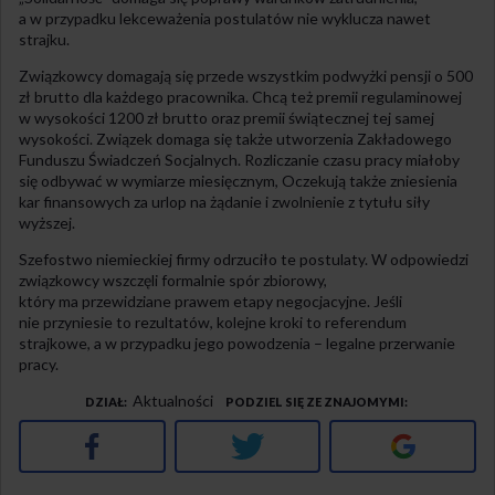
a w przypadku lekceważenia postulatów nie wyklucza nawet
strajku.
Związkowcy domagają się przede wszystkim podwyżki pensji o 500
zł brutto dla każdego pracownika. Chcą też premii regulaminowej
w wysokości 1200 zł brutto oraz premii świątecznej tej samej
wysokości. Związek domaga się także utworzenia Zakładowego
Funduszu Świadczeń Socjalnych. Rozliczanie czasu pracy miałoby
się odbywać w wymiarze miesięcznym, Oczekują także zniesienia
kar finansowych za urlop na żądanie i zwolnienie z tytułu siły
wyższej.
Szefostwo niemieckiej firmy odrzuciło te postulaty. W odpowiedzi
związkowcy wszczęli formalnie spór zbiorowy,
który ma przewidziane prawem etapy negocjacyjne. Jeśli
nie przyniesie to rezultatów, kolejne kroki to referendum
strajkowe, a w przypadku jego powodzenia – legalne przerwanie
pracy.
Aktualności
DZIAŁ
PODZIEL SIĘ ZE ZNAJOMYMI
Facebook
Twitter
Google+