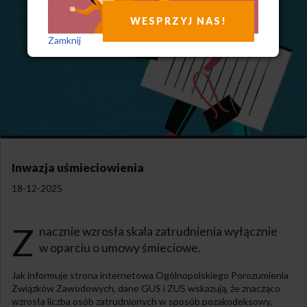
WESPRZYJ NAS!
Zamknij
Inwazja uśmieciowienia
18-12-2025
Z
nacznie wzrosła skala zatrudnienia wyłącznie
w oparciu o umowy śmieciowe.
Jak informuje strona internetowa Ogólnopolskiego Porozumienia
Związków Zawodowych, dane GUS i ZUS wskazują, że znacząco
wzrosła liczba osób zatrudnionych w sposób pozakodeksowy,