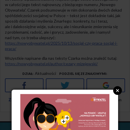
w całości jego tekst najnowszy, z bieżącego numeru „Nowego
Obywatela”. Czarek podsumowuje w nim dokonania dwóch dekad
spółdzielczości socjalnej w Polsce – tekst jest dokładnie taki, jak
sposób działania i myślenia Zmarłego: konkrety, tu i teraz,
ale i dalekosiężne wizje, sukcesy, ale i nieunikanie zmierzenia się
z problemami, radość, ale i gorycz, zadowolenie, ale i namysł
nad tym, co trzeba ulepszyć:
https://nowyobywatel.pl/2025/10/13/socjal-czy-praca-socjal-i-
praca/
Wszystkie napisane dla nas teksty Czarka można znaleźć tutaj:
https://nowyobywatel.pl/author/cezary-mizejewski/
Aktualności
DZIAŁ
PODZIEL SIĘ ZE ZNAJOMYMI
Facebook
Twitter
Google+
Zostań Prenumeratorem
i miej dostęp do pełnego archiwum