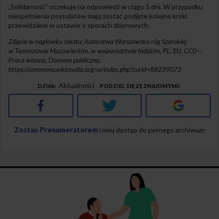
„Solidarność” oczekuje na odpowiedź w ciągu 5 dni. W przypadku
niespełnienia postulatów mają zostać podjęte kolejne kroki
przewidziane w ustawie o sporach zbiorowych.
Zdjęcie w nagłówku tekstu: Autorstwa Warszawska róg Szerokiej
w Tomaszowie Mazowieckim, w województwie łódzkim, PL, EU. CC0 –
Praca własna, Domena publiczna,
https://commons.wikimedia.org/w/index.php?curid=88239072
Aktualności
DZIAŁ
PODZIEL SIĘ ZE ZNAJOMYMI
Facebook
Twitter
Google+
Zostań Prenumeratorem
i miej dostęp do pełnego archiwum