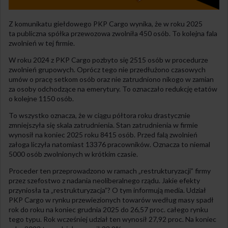
Z komunikatu giełdowego PKP Cargo wynika, że w roku 2025
ta publiczna spółka przewozowa zwolniła 450 osób. To kolejna fala
zwolnień w tej firmie.
W roku 2024 z PKP Cargo pozbyto się 2515 osób w procedurze
zwolnień grupowych. Oprócz tego nie przedłużono czasowych
umów o pracę setkom osób oraz nie zatrudniono nikogo w zamian
za osoby odchodzące na emerytury. To oznaczało redukcję etatów
o kolejne 1150 osób.
To wszystko oznacza, że w ciągu półtora roku drastycznie
zmniejszyła się skala zatrudnienia. Stan zatrudnienia w firmie
wynosił na koniec 2025 roku 8415 osób. Przed falą zwolnień
załoga liczyła natomiast 13376 pracowników. Oznacza to niemal
5000 osób zwolnionych w krótkim czasie.
Proceder ten przeprowadzono w ramach „restrukturyzacji” firmy
przez szefostwo z nadania neoliberalnego rządu. Jakie efekty
przyniosła ta „restrukturyzacja”? O tym informują media. Udział
PKP Cargo w rynku przewiezionych towarów według masy spadł
rok do roku na koniec grudnia 2025 do 26,57 proc. całego rynku
tego typu. Rok wcześniej udział ten wynosił 27,92 proc. Na koniec