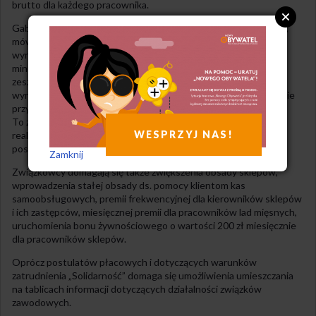
brutto dla każdego pracownika.
Gabriela Kaim, przewodnicząca „Solidarności” w sieci Biedronka,
mówi portalowi Tysol.pl: „Początkujący kasjer ma stawkę
wynoszącą 4850 zł brutto, czyli zbliżoną do poziomu płacy
minimalnej. To stawka nieadekwatna do tej pracy. Pod koniec
zeszłego roku chcieliśmy rozmawiać z pracodawcą o wzroście
wynagrodzeń, ale stwierdził, że nie ma takiej potrzeby. Następnie
przyznał pracownikom podwyżki na poziomie 150 zł brutto.
To zdecydowanie za mało, taką kwotę trudno potraktować jak
WESPRZYJ NAS!
realną podwyżkę. Dlatego zdecydowaliśmy o przedstawieniu
postulatów w trybie sporu zbiorowego”.
Zamknij
Związkowcy domagają się także zwiększenia obsady sklepów,
wprowadzenia stałej obsady ds. pomocy klientom kas
samoobsługowych, premii frekwencyjnej dla kierowników sklepów
i ich zastępców, miesięcznej premii dla pracowników lad mięsnych,
uruchomienia bonu żywnościowego o wartości 200 zł miesięcznie
dla pracowników sklepów.
Oprócz postulatów płacowych i dotyczących warunków
zatrudnienia „Solidarność” domaga się umożliwienia umieszczania
na tablicach informacji dotyczących działalności związków
zawodowych.