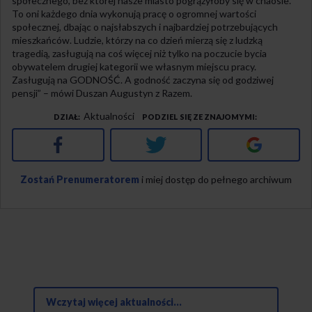
społecznego, bez której nasze miasto pogrążyłoby się w chaosie.
To oni każdego dnia wykonują pracę o ogromnej wartości
społecznej, dbając o najsłabszych i najbardziej potrzebujących
mieszkańców. Ludzie, którzy na co dzień mierzą się z ludzką
tragedią, zasługują na coś więcej niż tylko na poczucie bycia
obywatelem drugiej kategorii we własnym miejscu pracy.
Zasługują na GODNOŚĆ. A godność zaczyna się od godziwej
pensji” – mówi Duszan Augustyn z Razem.
Aktualności
DZIAŁ
PODZIEL SIĘ ZE ZNAJOMYMI
Facebook
Twitter
Google+
Zostań Prenumeratorem
i miej dostęp do pełnego archiwum
Wczytaj więcej aktualności...