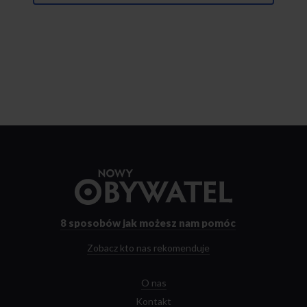
Przejdź
do
strony
głównej
8 sposobów
jak możesz nam pomóc
Zobacz kto nas rekomenduje
O nas
Kontakt