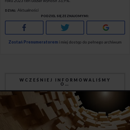
roku 2023 ten udział wynosił 33,9%.
Aktualności
DZIAŁ
PODZIEL SIĘ ZE ZNAJOMYMI
Facebook
Twitter
Google+
Zostań Prenumeratorem
i miej dostęp do pełnego archiwum
WCZEŚNIEJ INFORMOWALIŚMY
O…