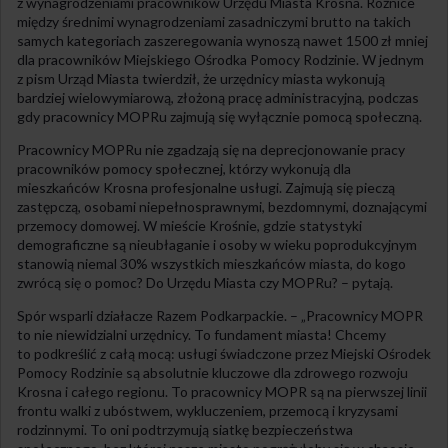
z wynagrodzeniami pracowników Urzędu Miasta Krosna. Różnice
między średnimi wynagrodzeniami zasadniczymi brutto na takich
samych kategoriach zaszeregowania wynoszą nawet 1500 zł mniej
dla pracowników Miejskiego Ośrodka Pomocy Rodzinie. W jednym
z pism Urząd Miasta twierdził, że urzędnicy miasta wykonują
bardziej wielowymiarową, złożoną pracę administracyjną, podczas
gdy pracownicy MOPRu zajmują się wyłącznie pomocą społeczną.
Pracownicy MOPRu nie zgadzają się na deprecjonowanie pracy
pracowników pomocy społecznej, którzy wykonują dla
mieszkańców Krosna profesjonalne usługi. Zajmują się pieczą
zastępczą, osobami niepełnosprawnymi, bezdomnymi, doznającymi
przemocy domowej. W mieście Krośnie, gdzie statystyki
demograficzne są nieubłaganie i osoby w wieku poprodukcyjnym
stanowią niemal 30% wszystkich mieszkańców miasta, do kogo
zwrócą się o pomoc? Do Urzędu Miasta czy MOPRu? – pytają.
Spór wsparli działacze Razem Podkarpackie. – „Pracownicy MOPR
to nie niewidzialni urzędnicy. To fundament miasta! Chcemy
to podkreślić z całą mocą: usługi świadczone przez Miejski Ośrodek
Pomocy Rodzinie są absolutnie kluczowe dla zdrowego rozwoju
Krosna i całego regionu. To pracownicy MOPR są na pierwszej linii
frontu walki z ubóstwem, wykluczeniem, przemocą i kryzysami
rodzinnymi. To oni podtrzymują siatkę bezpieczeństwa